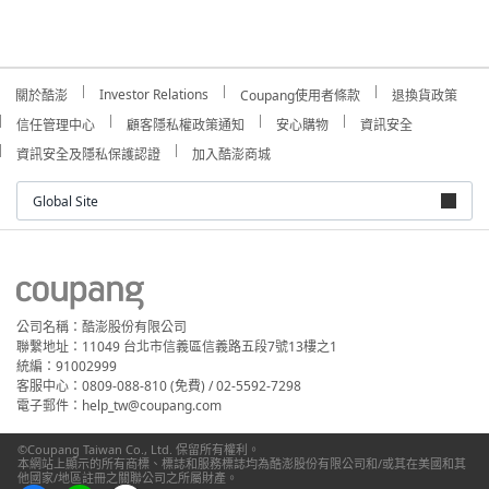
Investor Relations
關於酷澎
Coupang使用者條款
退換貨政策
信任管理中心
顧客隱私權政策通知
安心購物
資訊安全
資訊安全及隱私保護認證
加入酷澎商城
Global Site
公司名稱：酷澎股份有限公司
聯繫地址：11049 台北市信義區信義路五段7號13樓之1
統編：91002999
客服中心：0809-088-810 (免費) / 02-5592-7298
電子郵件：help_tw@coupang.com
©Coupang Taiwan Co., Ltd. 保留所有權利。
本網站上顯示的所有商標、標誌和服務標誌均為酷澎股份有限公司和/或其在美國和其
他國家/地區註冊之關聯公司之所屬財產。