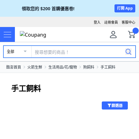
領取您的
$200
首購優惠卷!
打開 App
登入
註冊會員
客服中心
全部
酷澎首頁
火箭生鮮
生活用品/花/寵物
狗飼料
手工飼料
手工飼料
篩選器