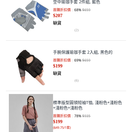
空中瑜珈手套 2件組, 藍色
首購折扣價
68
%
$659
$207
缺貨
(
2
)
手腕保護瑜珈手套 2入組, 黑色的
首購折扣價
69
%
$659
$199
缺貨
(
6
)
標準版型圓領短袖T恤, 淺粉色+淺粉色
+淺粉色+淺粉色
首購折扣價
78
%
$935
$199
(
$49.75/1套
)