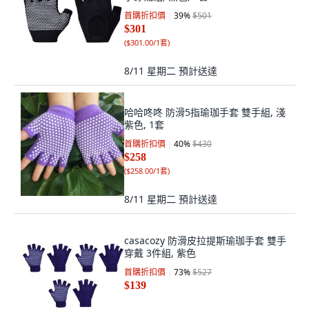
首購折扣價
39
%
$501
$301
(
$301.00/1套
)
8/11 星期二
預計送達
哈哈咚咚 防滑5指瑜珈手套 雙手組, 淺
紫色, 1套
首購折扣價
40
%
$430
$258
(
$258.00/1套
)
8/11 星期二
預計送達
casacozy 防滑皮拉提斯瑜珈手套 雙手
穿戴 3件組, 紫色
首購折扣價
73
%
$527
$139