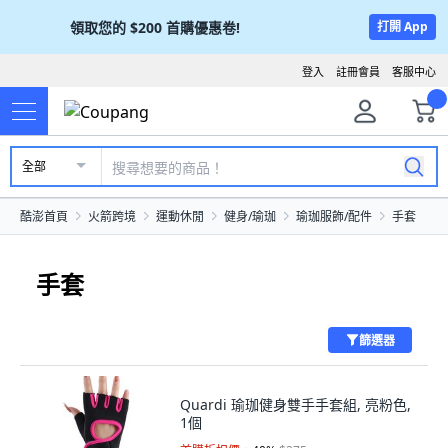
領取您的
$200
首購優惠卷!
打開 App
登入
註冊會員
客服中心
全部
酷澎首頁
火箭跨境
運動休閒
健身/瑜珈
瑜珈服飾/配件
手套
手套
篩選器
Quardi 瑜珈健身雙手手套組, 亮粉色,
1個