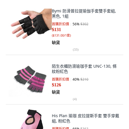
Bymi 防滑普拉提瑜伽手套雙手套組,
黑色, 1組
首購折扣價
56
%
$302
$131
(
$131.00/1套
)
缺貨
(
33
)
陌生衣櫃防滑瑜珈手套 UNC-130, 條
紋粉紅色
首購折扣價
40
%
$210
$126
缺貨
(
4
)
His Plan 瑜珈 皮拉提斯手套 雙手穿戴
組, 粉紅色
首購折扣價
66
%
$363