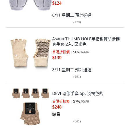
$124
8/11 星期二
預計送達
(
129
)
Asana THUMB HOLE半指棉質防滑健
身手套 2入, 栗米色
首購折扣價
56
%
$321
$139
8/11 星期二
預計送達
(
191
)
DEVI 瑜伽手套 5p, 淺褐色的
首購折扣價
57
%
$579
$248
缺貨
(
801
)