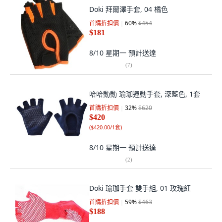
Doki 拜爾澤手套, 04 橘色
首購折扣價
60
%
$454
$181
8/10 星期一
預計送達
(
7
)
哈哈動動 瑜珈運動手套, 深藍色, 1套
首購折扣價
32
%
$620
$420
(
$420.00/1套
)
8/10 星期一
預計送達
(
2
)
Doki 瑜珈手套 雙手組, 01 玫瑰紅
首購折扣價
59
%
$463
$188