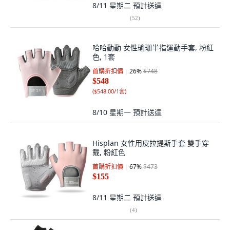
8/11 星期二
預計送達
(
52
)
哈哈動動 女性瑜珈半指運動手套, 粉紅
色, 1套
首購折扣價
26
%
$748
$548
(
$548.00/1套
)
8/10 星期一
預計送達
Hisplan 女性用皮拉提斯手套 雙手穿
戴, 粉紅色
首購折扣價
67
%
$473
$155
8/11 星期二
預計送達
(
4
)