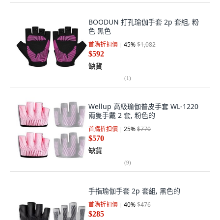
BOODUN 打孔瑜伽手套 2p 套組, 粉
色 黑色
首購折扣價
45
%
$1,082
$592
缺貨
(
1
)
Wellup 高級瑜伽普皮手套 WL-1220
兩隻手戴 2 套, 粉色的
首購折扣價
25
%
$770
$570
缺貨
(
9
)
手指瑜伽手套 2p 套組, 黑色的
首購折扣價
40
%
$476
$285