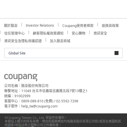
Investor Relations
關於酷澎
Coupang使用者條款
退換貨政策
信任管理中心
顧客隱私權政策通知
安心購物
資訊安全
資訊安全及隱私保護認證
加入酷澎商城
Global Site
公司名稱：酷澎股份有限公司
聯繫地址：11049 台北市信義區信義路五段7號13樓之1
統編：91002999
客服中心：0809-088-810 (免費) / 02-5592-7298
電子郵件：help_tw@coupang.com
©Coupang Taiwan Co., Ltd. 保留所有權利。
本網站上顯示的所有商標、標誌和服務標誌均為酷澎股份有限公司和/或其在美國和其
他國家/地區註冊之關聯公司之所屬財產。