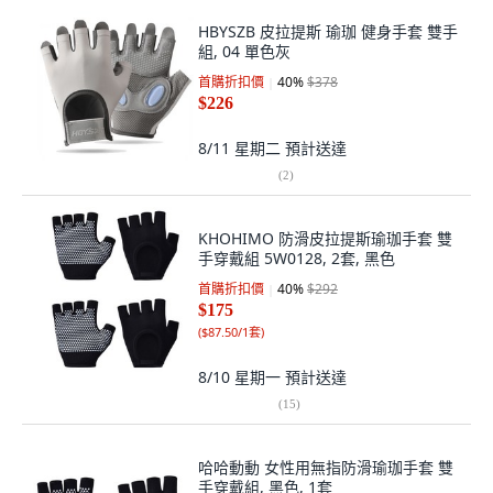
HBYSZB 皮拉提斯 瑜珈 健身手套 雙手
組, 04 單色灰
首購折扣價
40
%
$378
$226
8/11 星期二
預計送達
(
2
)
KHOHIMO 防滑皮拉提斯瑜珈手套 雙
手穿戴組 5W0128, 2套, 黑色
首購折扣價
40
%
$292
$175
(
$87.50/1套
)
8/10 星期一
預計送達
(
15
)
哈哈動動 女性用無指防滑瑜珈手套 雙
手穿戴組, 黑色, 1套