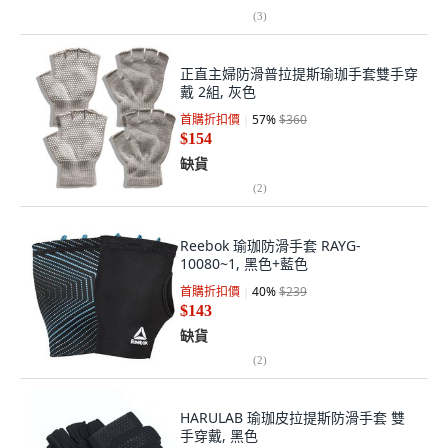
(
3
)
正直主婦防滑普拉提斯瑜珈手套雙手穿
戴 2組, 灰色
首購折扣價
57
%
$360
$154
缺貨
(
2
)
Reebok 瑜珈防滑手套 RAYG-
10080~1, 黑色+藍色
首購折扣價
40
%
$239
$143
缺貨
(
2
)
HARULAB 瑜珈皮拉提斯防滑手套 雙
手穿戴, 黑色