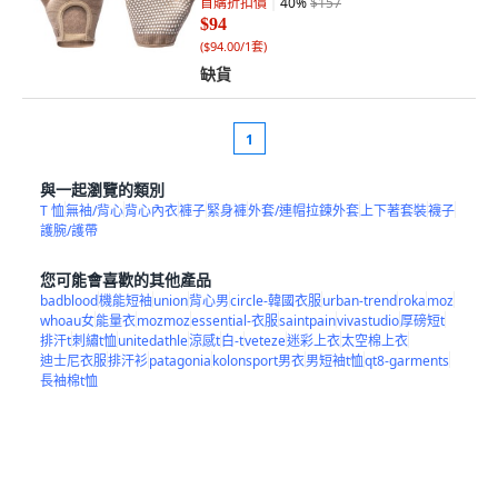
首購折扣價
40
%
$157
$94
(
$94.00/1套
)
缺貨
1
與一起瀏覽的類別
T 恤
無袖/背心
背心內衣
褲子
緊身褲
外套/連帽拉鍊外套
上下著套裝
襪子
護腕/護帶
您可能會喜歡的其他產品
badblood
機能短袖
union
背心男
circle-韓國衣服
urban-trend
roka
moz
whoau女
能量衣
mozmoz
essential-衣服
saintpain
vivastudio
厚磅短t
排汗t
刺繡t恤
unitedathle
涼感t
白-t
veteze
迷彩上衣
太空棉上衣
迪士尼衣服
排汗衫
patagonia
kolonsport男衣
男短袖t恤
qt8-garments
長袖棉t恤