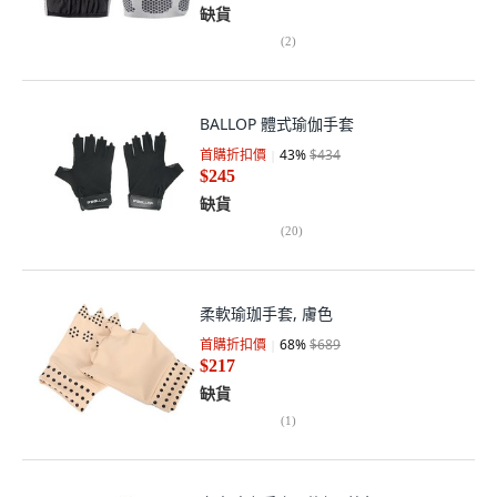
缺貨
(
2
)
BALLOP 體式瑜伽手套
首購折扣價
43
%
$434
$245
缺貨
(
20
)
柔軟瑜珈手套, 膚色
首購折扣價
68
%
$689
$217
缺貨
(
1
)