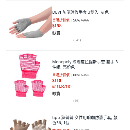
DEVI 防滑瑜伽手套 3雙入, 灰色
首購折扣價
56
%
$366
$158
缺貨
(
541
)
Monopoly 瑜珈皮拉提斯手套 雙手 3
件組, 亮粉色
首購折扣價
66
%
$351
$118
(
$118.00/1套
)
缺貨
(
10
)
tipp 狄普普 女性用瑜珈防滑手套, 顏
色36, 1個