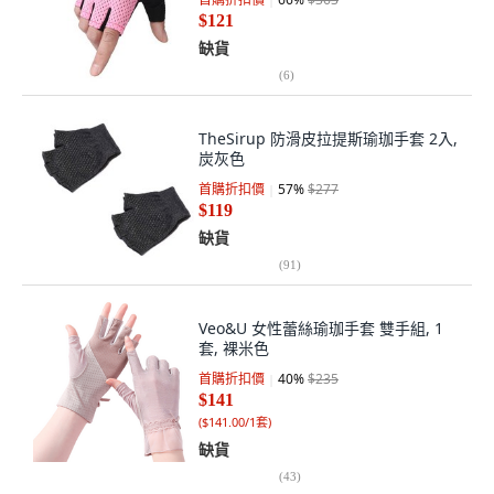
$121
缺貨
(
6
)
TheSirup 防滑皮拉提斯瑜珈手套 2入,
炭灰色
首購折扣價
57
%
$277
$119
缺貨
(
91
)
Veo&U 女性蕾絲瑜珈手套 雙手組, 1
套, 裸米色
首購折扣價
40
%
$235
$141
(
$141.00/1套
)
缺貨
(
43
)