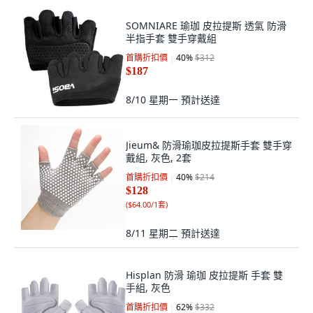
SOMNIARE 瑜珈 皮拉提斯 透氣 防滑
半指手套 雙手穿戴組
首購折扣價
40
%
$312
$187
8/10 星期一
預計送達
Jieum& 防滑瑜珈皮拉提斯手套 雙手穿
戴組, 灰色, 2套
首購折扣價
40
%
$214
$128
(
$64.00/1套
)
8/11 星期二
預計送達
Hisplan 防滑 瑜珈 皮拉提斯 手套 雙
手組, 灰色
首購折扣價
62
%
$332