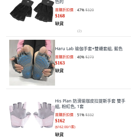
色的
首購折扣價
47
%
$320
$168
缺貨
(
2
)
Haru Lab 瑜伽手套+雙襪套組, 藍色
首購折扣價
40
%
$273
$163
缺貨
His Plan 防滑瑜珈皮拉提斯手套 雙手
組, 粉紅色, 1套
首購折扣價
51
%
$332
$162
(
$162.00/1套
)
缺貨