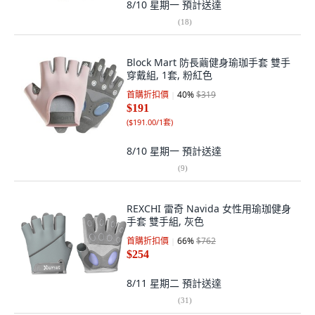
8/10 星期一
預計送達
(
18
)
Block Mart 防長繭健身瑜珈手套 雙手
穿戴組, 1套, 粉紅色
首購折扣價
40
%
$319
$191
(
$191.00/1套
)
8/10 星期一
預計送達
(
9
)
REXCHI 雷奇 Navida 女性用瑜珈健身
手套 雙手組, 灰色
首購折扣價
66
%
$762
$254
8/11 星期二
預計送達
(
31
)