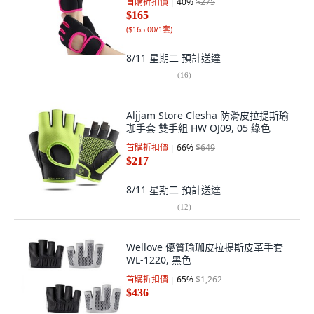
首購折扣價
40
%
$275
$165
(
$165.00/1套
)
8/11 星期二
預計送達
(
16
)
Aljjam Store Clesha 防滑皮拉提斯瑜
珈手套 雙手組 HW OJ09, 05 綠色
首購折扣價
66
%
$649
$217
8/11 星期二
預計送達
(
12
)
Wellove 優質瑜珈皮拉提斯皮革手套
WL-1220, 黑色
首購折扣價
65
%
$1,262
$436