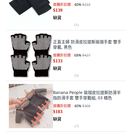
首購折扣價
40
%
$233
$139
缺貨
(
1
)
正直主婦 防滑皮拉提斯瑜珈手套 雙手
穿戴, 黑色
首購折扣價
68
%
$427
$133
缺貨
(
5
)
Banana People 瑜珈皮拉提斯防滑半
指防滑手套 雙手穿戴組, 03 橘色
首購折扣價
40
%
$306
$183
缺貨
(
7
)