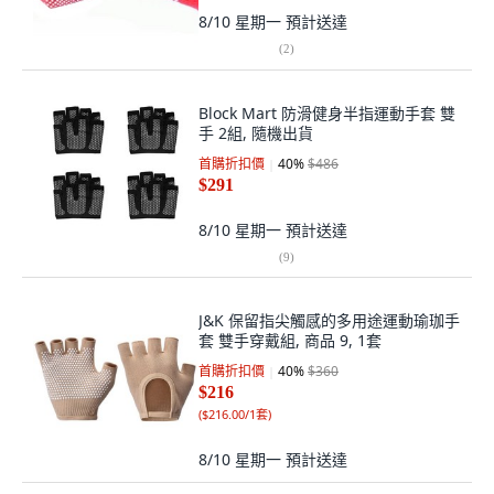
8/10 星期一
預計送達
(
2
)
Block Mart 防滑健身半指運動手套 雙
手 2組, 隨機出貨
首購折扣價
40
%
$486
$291
8/10 星期一
預計送達
(
9
)
J&K 保留指尖觸感的多用途運動瑜珈手
套 雙手穿戴組, 商品 9, 1套
首購折扣價
40
%
$360
$216
(
$216.00/1套
)
8/10 星期一
預計送達