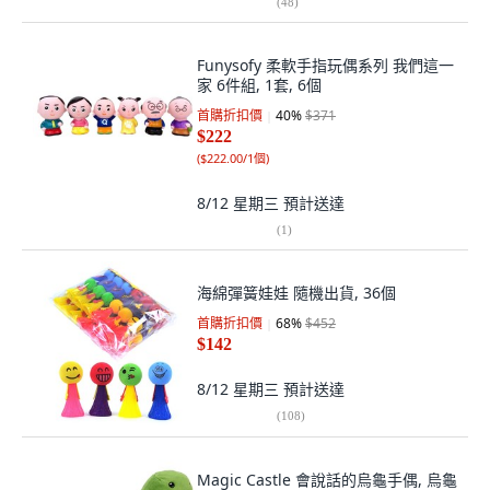
(
48
)
Funysofy 柔軟手指玩偶系列 我們這一
家 6件組, 1套, 6個
首購折扣價
40
%
$371
$222
(
$222.00/1個
)
8/12 星期三
預計送達
(
1
)
海綿彈簧娃娃 隨機出貨, 36個
首購折扣價
68
%
$452
$142
8/12 星期三
預計送達
(
108
)
Magic Castle 會說話的烏龜手偶, 烏龜