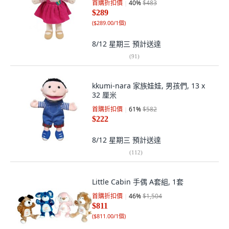
首購折扣價
40
%
$483
$289
(
$289.00/1個
)
8/12 星期三
預計送達
(
91
)
kkumi-nara 家族娃娃, 男孩們, 13 x
32 厘米
首購折扣價
61
%
$582
$222
8/12 星期三
預計送達
(
112
)
Little Cabin 手偶 A套組, 1套
首購折扣價
46
%
$1,504
$811
(
$811.00/1個
)