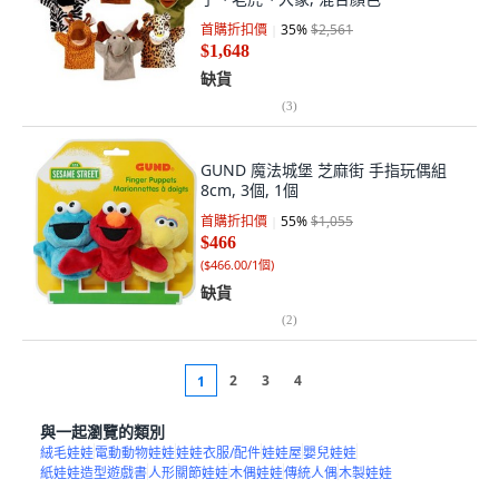
首購折扣價
35
%
$2,561
$1,648
缺貨
(
3
)
GUND 魔法城堡 芝麻街 手指玩偶組
8cm, 3個, 1個
首購折扣價
55
%
$1,055
$466
(
$466.00/1個
)
缺貨
(
2
)
2
3
4
1
與一起瀏覽的類別
絨毛娃娃
電動動物娃娃
娃娃衣服/配件
娃娃屋
嬰兒娃娃
紙娃娃造型遊戲書
人形關節娃娃
木偶娃娃
傳統人偶
木製娃娃