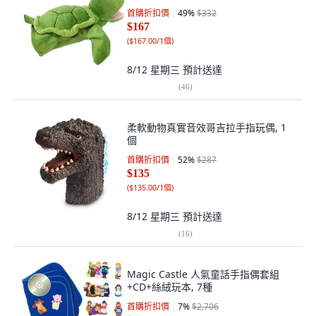
首購折扣價
49
%
$332
$167
(
$167.00/1個
)
8/12 星期三
預計送達
(
46
)
柔軟動物真實音效哥吉拉手指玩偶, 1
個
首購折扣價
52
%
$287
$135
(
$135.00/1個
)
8/12 星期三
預計送達
(
16
)
Magic Castle 人氣童話手指偶套組
+CD+絲絨玩本, 7種
首購折扣價
7
%
$2,706