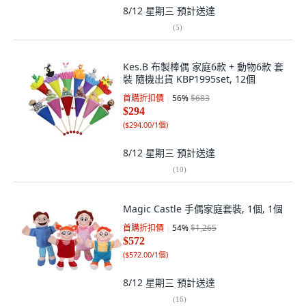
8/12 星期三
預計送達
(
5
)
Kes.B 布製棒偶 家庭6款 + 動物6款 套
裝 隨機出貨 KBP1995set, 12個
首購折扣價
56
%
$683
$294
(
$294.00/1個
)
8/12 星期三
預計送達
(
10
)
Magic Castle 手偶家庭套裝, 1個, 1個
首購折扣價
54
%
$1,265
$572
(
$572.00/1個
)
8/12 星期三
預計送達
(
16
)