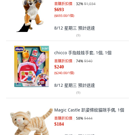
首購折扣價
32
%
$1,034
$693
(
$693.00/1個
)
8/12 星期三
預計送達
(
9
)
chicco 手指娃娃手套, 1個, 1個
首購折扣價
74
%
$940
$240
(
$240.00/1個
)
8/12 星期三
預計送達
(
9
)
Magic Castle 趴姿條紋貓咪手偶, 1個
首購折扣價
58
%
$444
$184