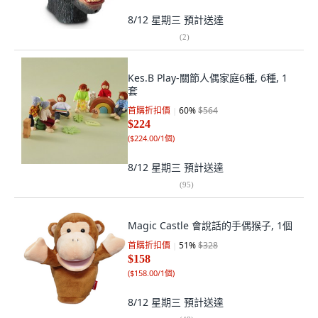
8/12 星期三
預計送達
(
2
)
Kes.B Play-關節人偶家庭6種, 6種, 1
套
首購折扣價
60
%
$564
$224
(
$224.00/1個
)
8/12 星期三
預計送達
(
95
)
Magic Castle 會說話的手偶猴子, 1個
首購折扣價
51
%
$328
$158
(
$158.00/1個
)
8/12 星期三
預計送達