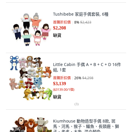
Tushibebe 家庭手偶套裝, 6種
首購折扣價
8
%
$2,423
$2,208
缺貨
Little Cabin 手偶 A + B + C + D 16件
組, 1套
首購折扣價
26
%
$4,298
$3,139
(
$3139.00/1個
)
缺貨
(
3
)
Kiumhouse 動物造型手偶 8款, 斑
馬、河馬、猴子、鱷魚、長頸鹿、獅
子、老虎、大象, 混合顏色