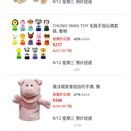
8/12 星期三
預計送達
CHUNG YANG TOY 毛氈手指玩偶套
裝, 動物
首購折扣價
40
%
$395
$237
(
$237.00/1個
)
8/12 星期三
預計送達
(
48
)
魔法城堡會說話的手偶, 豬
首購折扣價
47
%
$315
$166
(
$166.00/1個
)
8/12 星期三
預計送達
(
214
)