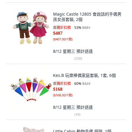
Magic Castle 12805 會說話的手偶男
孩女孩套裝, 2個
首購折扣價
53
%
$881
$407
(
$407.00/1個
)
8/12 星期三
預計送達
(
226
)
Kes.B 玩樂棒偶家庭套裝, 1套, 6個
首購折扣價
60
%
$423
$168
(
$168.00/1個
)
8/12 星期三
預計送達
(
16
)
Little Cabin 動物手偶 貓咪, 1個