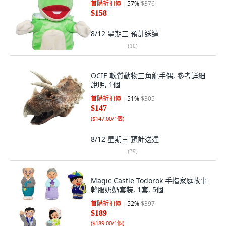
首購折扣價
57
%
$376
$158
8/12 星期三
預計送達
(
10
)
OCIE 軟質動物三角龍手偶, 參考詳細
說明, 1個
首購折扣價
51
%
$305
$147
(
$147.00/1個
)
8/12 星期三
預計送達
(
39
)
Magic Castle Todorok 手指家庭故事
韓服奶奶套裝, 1套, 5個
首購折扣價
52
%
$397
$189
(
$189.00/1個
)