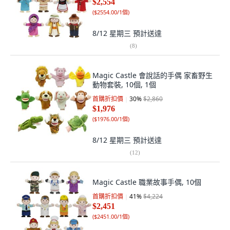
$2,554
(
$2554.00/1個
)
8/12 星期三
預計送達
(
8
)
Magic Castle 會說話的手偶 家畜野生
動物套裝, 10個, 1個
首購折扣價
30
%
$2,860
$1,976
(
$1976.00/1個
)
8/12 星期三
預計送達
(
12
)
Magic Castle 職業故事手偶, 10個
首購折扣價
41
%
$4,224
$2,451
(
$2451.00/1個
)