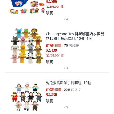
$2,506
(
$2506.00/1個
)
缺貨
(
5
)
CheongYang Toy 胖嘟嘟童話故事 動
物15種手指玩偶組, 10種, 1個
首購折扣價
7
%
$2,639
$2,439
(
$2439.00/1個
)
缺貨
(
1
)
兔兔張嘴職業手偶套組, 10種
首購折扣價
20
%
$2,817
$2,230
缺貨
(
2
)