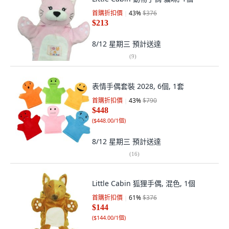
首購折扣價
43
%
$376
$213
8/12 星期三
預計送達
(
9
)
表情手偶套裝 2028, 6個, 1套
首購折扣價
43
%
$790
$448
(
$448.00/1個
)
8/12 星期三
預計送達
(
16
)
Little Cabin 狐狸手偶, 混色, 1個
首購折扣價
61
%
$376
$144
(
$144.00/1個
)