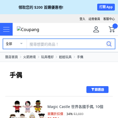
領取您的
$200
首購優惠卷!
打開 App
登入
註冊會員
客服中心
全部
酷澎首頁
火箭跨境
玩具嗜好
娃娃玩具
手偶
手偶
篩選器
Magic Castle 世界各國手偶, 10個
首購折扣價
34
%
$3,889