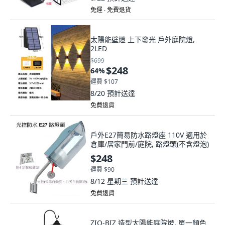
免運 ∙ 免費退貨
太陽能壁燈 上下發光 戶外庭院燈,
2LED
$699
$248
64
%
運費 $107
8/20
預計送達
免費退貨
戶外E27簡易防水路燈座 110V 適用於
倉庫/居家門前/庭院, 路燈頭(不含燈泡)
$248
運費 $90
8/12 星期三
預計送達
免費退貨
ZIO-BIZ 造型太陽能庭院燈, 單一顏色