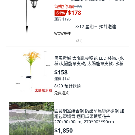
首購折扣價
$460
$178
61
%
運費 $195
8/12 星期三
預計送達
WOW免運
(
31
)
黑馬燈城 太陽能麥穗花 LED 裝飾, (水
稻)太陽能單支款, 太陽能單支款, 水稻
$158
運費 $141
8/20
預計送達
免費退貨
園藝網室組合架 防蟲防鳥紗網棚架 加
粗包塑鋼管 適用瓜果蔬菜花卉
270x90x90cm, 270*90**90cm
$1,850