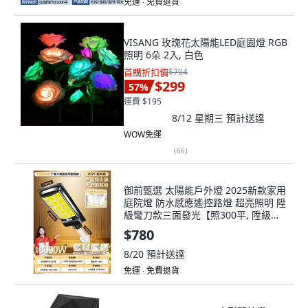
免運 ∙ 免費退貨
VISANG 玫瑰花太陽能LED庭園燈 RGB
照明 6朵 2入, 白色
首購折扣價
$704
$299
57
%
運費 $195
8/12 星期三
預計送達
WOW免運
(
66
)
御前甄選 太陽能戶外燈 2025新款家用
庭院燈 防水感應遙控路燈 超亮照明 陞
級彎刀款三面發光【照300平, 陞級彎
刀款三面發光8000W【照300平
$780
8/20
預計送達
免運 ∙ 免費退貨