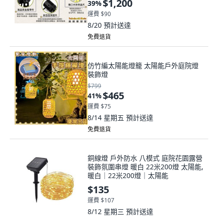
$1,200
39
%
運費 $90
8/20
預計送達
免費退貨
仿竹編太陽能燈籠 太陽能戶外庭院燈
裝飾燈
$799
$465
41
%
運費 $75
8/14 星期五
預計送達
免費退貨
銅線燈 戶外防水 八模式 庭院花園露營
裝飾氛圍串燈 暖白 22米200燈 太陽能,
暖白｜22米200燈｜太陽能
$135
運費 $107
8/12 星期三
預計送達