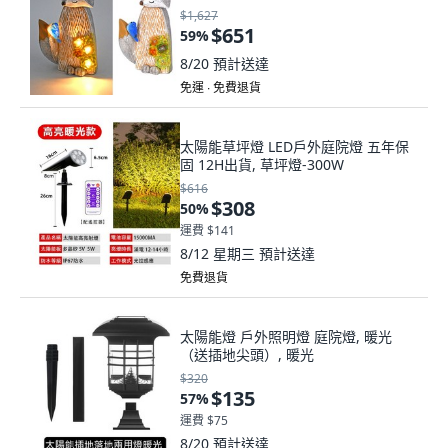
$1,627
$651
59
%
8/20
預計送達
免運 ∙ 免費退貨
太陽能草坪燈 LED戶外庭院燈 五年保
固 12H出貨, 草坪燈-300W
$616
$308
50
%
運費 $141
8/12 星期三
預計送達
免費退貨
太陽能燈 戶外照明燈 庭院燈, 暖光
（送插地尖頭）, 暖光
$320
$135
57
%
運費 $75
8/20
預計送達