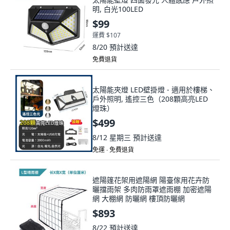
明, 白光100LED
$99
運費 $107
8/20
預計送達
免費退貨
太陽能夾燈 LED壁掛燈 - 適用於樓梯、
戶外照明, 遙控三色（208顆高亮LED
燈珠）
$499
8/12 星期三
預計送達
免運 ∙ 免費退貨
遮陽篷花架用遮陽網 陽臺傢用花卉防
曬擋雨架 多肉防雨罩遮雨棚 加密遮陽
網 大棚網 防曬網 樓頂防曬網
$893
8/22
預計送達