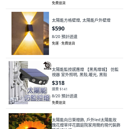
免費退貨
太陽能方格壁燈, 太陽能戶外壁燈
$590
8/20
預計送達
免運 ∙ 免費退貨
太陽能監控感應燈 【黑馬燈城】 仿監
視器 室外照明, 黑殼,暖光, 黑殼
$318
運費 $141
8/20
預計送達
免費退貨
太陽能向日葵燈飾, 戶外led太陽能玫
瑰花燈草坪花園庭院家用簡約現代裝飾