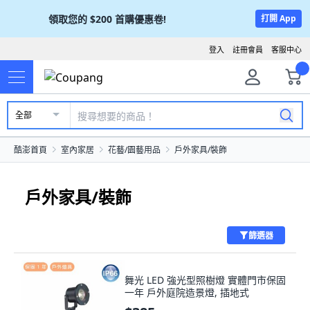
領取您的
$200
首購優惠卷!
打開 App
登入
註冊會員
客服中心
全部
酷澎首頁
室內家居
花藝/園藝用品
戶外家具/裝飾
戶外家具/裝飾
篩選器
舞光 LED 強光型照樹燈 實體門市保固
一年 戶外庭院造景燈, 插地式