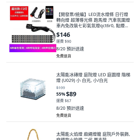
【開發票/統編】LED流水燈條 日行燈
轉向燈 超薄導光條 跑馬燈 汽車氛圍燈
車內免改裝七彩氣氛燈qct6r0, 點煙器
插頭,一拖二（24燈冰藍常亮）一套
$146
運費 $90
8/20
預計送達
免費退貨
太陽能冰磚燈 庭院燈 LED 庭園燈 階梯
燈 (U029) 小 白光, 小/白光
$199
$89
55
%
運費 $67
8/20
預計送達
免費退貨
太陽能火焰燈 麻繩燈籠 庭院戶外裝飾,
麻繩款火焰燈 二代 單支裝