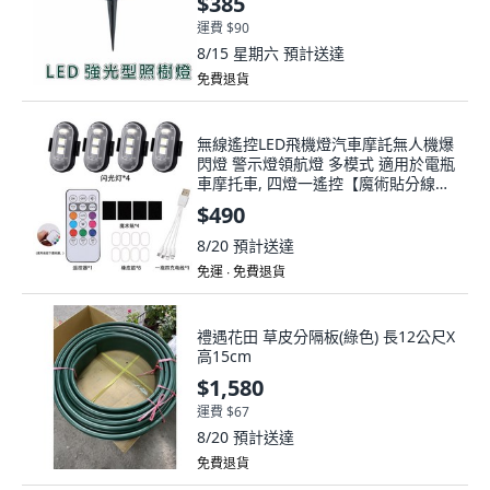
$385
運費 $90
8/15 星期六
預計送達
免費退貨
無線遙控LED飛機燈汽車摩託無人機爆
閃燈 警示燈領航燈 多模式 適用於電瓶
車摩托車, 四燈一遙控【魔術貼分線
款】
$490
8/20
預計送達
免運 ∙ 免費退貨
禮遇花田 草皮分隔板(綠色) 長12公尺X
高15cm
$1,580
運費 $67
8/20
預計送達
免費退貨