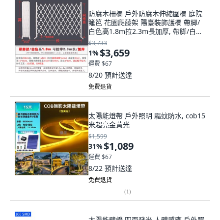
防腐木柵欄 戶外防腐木伸縮圍欄 庭院
籬笆 花園爬藤架 陽臺裝飾護欄 帶脚/
白色高1.8m拉2.3m長加厚, 帶脚/白色
高1.8m拉2..3m長加厚,大
$3,733
$3,659
1
%
運費 $67
8/20
預計送達
免費退貨
太陽能燈帶 戶外照明 驅蚊防水, cob15
米超亮金黃光
$1,599
$1,089
31
%
運費 $67
8/22
預計送達
免費退貨
(
1
)
太陽能壁燈 四面發光 人體感應 戶外照