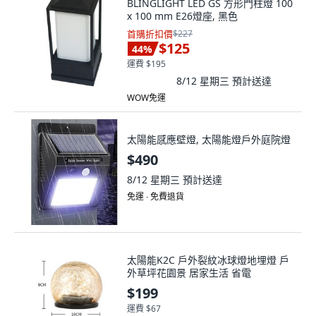
BLINGLIGHT LED GS 方形門柱燈 100
x 100 mm E26燈座, 黑色
首購折扣價
$227
$125
44
%
運費 $195
8/12 星期三
預計送達
WOW免運
太陽能感應壁燈, 太陽能燈戶外庭院燈
$490
8/12 星期三
預計送達
免運 ∙ 免費退貨
太陽能K2C 戶外裂紋冰球燈地埋燈 戶
外草坪花園景 居家生活 省電
$199
運費 $67