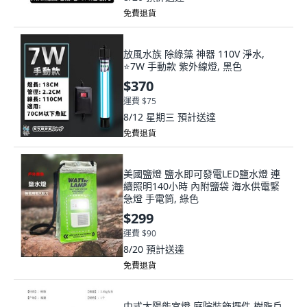
免費退貨
放風水族 除綠藻 神器 110V 淨水,
⭐7W 手動款 紫外線燈, 黑色
$370
運費 $75
8/12 星期三
預計送達
免費退貨
美國鹽燈 鹽水即可發電LED鹽水燈 連
續照明140小時 內附鹽袋 海水供電緊
急燈 手電筒, 綠色
$299
運費 $90
8/20
預計送達
免費退貨
中式太陽能宮燈 庭院裝飾擺件 樹脂戶