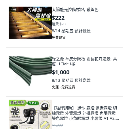
太陽能光控階梯燈, 暖黃色
$222
運費 $90
8/14 星期五
預計送達
免費退貨
綠之源 草皮分隔板 園藝花卉造景, 高
度11CM*1捲
$1,000
8/13 星期四
預計送達
免運 ∙ 免費退貨
【強悍鋼砲】 迷你 霧燈 遠近霧燈 切
線霧燈 外置霧燈 外掛霧燈 魚眼霧燈
雙色霧燈 小魚眼霧燈 小霧燈 A1 A2,
迷你霧燈 JC XC1 (A1外觀)
$1,980