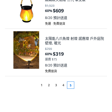
$1,523
$609
60
%
8/20
預計送達
免運 ∙ 免費退貨
太陽能八爪魚燈 射燈 感應燈 戶外庭院
壁燈, 暖光
$799
$319
60
%
運費 $75
8/20
預計送達
免費退貨
1
2
3
4
5