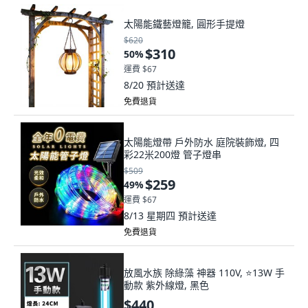
太陽能鐵藝燈籠, 圓形手提燈
$620
$310
50
%
運費 $67
8/20
預計送達
免費退貨
太陽能燈帶 戶外防水 庭院裝飾燈, 四
彩22米200燈 管子燈串
$509
$259
49
%
運費 $67
8/13 星期四
預計送達
免費退貨
放風水族 除綠藻 神器 110V, ⭐13W 手
動款 紫外線燈, 黑色
$440