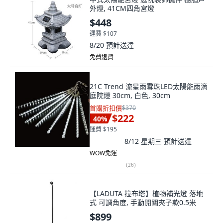
外燈, 41CM四角宮燈
$448
運費 $107
8/20
預計送達
免費退貨
21C Trend 流星雨雪珠LED太陽能雨滴
庭院燈 30cm, 白色, 30cm
首購折扣價
$370
$222
40
%
運費 $195
8/12 星期三
預計送達
WOW免運
(
26
)
【LADUTA 拉布塔】植物補光燈 落地
式 可調角度, 手動開關夾子款0.5米
$899