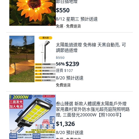
節日插地燈
$550
8/12 星期三
預計送達
免運 ∙ 免費退貨
太陽能過道燈 免佈線 天黑自動亮, 可
調節過道燈
$550
$239
56
%
運費 $107
8/20
預計送達
免費退貨
叁山臻選 新款人體感應太陽能戶外燈
家用農村室外防水强光超亮庭院照明路
燈, 三面發光20000W【照1000平】
$1,326
8/20
預計送達