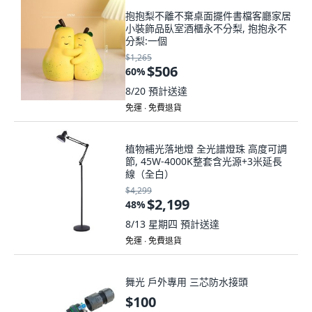
抱抱梨不離不棄桌面擺件書檔客廳家居
小裝飾品臥室酒櫃永不分梨, 抱抱永不
分梨:一個
$1,265
$506
60
%
8/20
預計送達
免運 ∙ 免費退貨
植物補光落地燈 全光譜燈珠 高度可調
節, 45W-4000K整套含光源+3米延長
線（全白）
$4,299
$2,199
48
%
8/13 星期四
預計送達
免運 ∙ 免費退貨
舞光 戶外專用 三芯防水接頭
$100