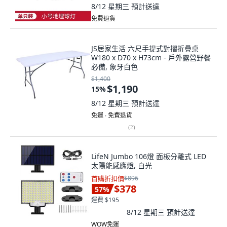
8/12 星期三
預計送達
免費退貨
JS居家生活 六尺手提式對摺折疊桌
W180 x D70 x H73cm - 戶外露營野餐
必備, 象牙白色
$1,400
$1,190
15
%
8/12 星期三
預計送達
免運 ∙ 免費退貨
(
2
)
LifeN Jumbo 106燈 面板分離式 LED
太陽能感應燈, 白光
首購折扣價
$896
$378
57
%
運費 $195
8/12 星期三
預計送達
WOW免運