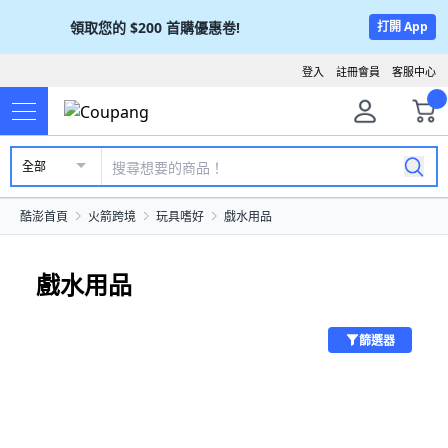
領取您的
$200
首購優惠卷!
打開 App
登入
註冊會員
客服中心
全部
酷澎首頁
火箭跨境
玩具嗜好
戲水用品
戲水用品
篩選器