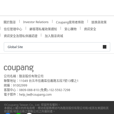
Investor Relations
關於酷澎
Coupang使用者條款
退換貨政策
信任管理中心
顧客隱私權政策通知
安心購物
資訊安全
資訊安全及隱私保護認證
加入酷澎商城
Global Site
公司名稱：酷澎股份有限公司
聯繫地址：11049 台北市信義區信義路五段7號13樓之1
統編：91002999
客服中心：0809-088-810 (免費) / 02-5592-7298
電子郵件：help_tw@coupang.com
©Coupang Taiwan Co., Ltd. 保留所有權利。
本網站上顯示的所有商標、標誌和服務標誌均為酷澎股份有限公司和/或其在美國和其
他國家/地區註冊之關聯公司之所屬財產。