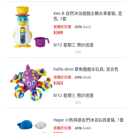
Kes.B 自然沐浴遊戲企鵝水車套裝, 混
色, 1套
首購折扣價
60
%
$423
$169
8/12 星期三
預計送達
(
10
)
hello dino 章魚圈戲水玩具, 混合色
首購折扣價
69
%
$538
$163
8/12 星期三
預計送達
(
53
)
Hape 小熊與朋友們沐浴玩具套裝, 1套
首購折扣價
40
%
$369