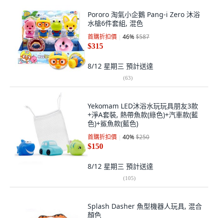
Pororo 淘氣小企鵝 Pang-i Zero 沐浴
水槍6件套組, 混色
首購折扣價
46
%
$587
$315
8/12 星期三
預計送達
(
63
)
Yekomam LED沐浴水玩玩具朋友3款
+淨A套裝, 熱帶魚款(綠色)+汽車款(藍
色)+鯊魚款(藍色)
首購折扣價
40
%
$250
$150
8/12 星期三
預計送達
(
105
)
Splash Dasher 魚型機器人玩具, 混合
顏色