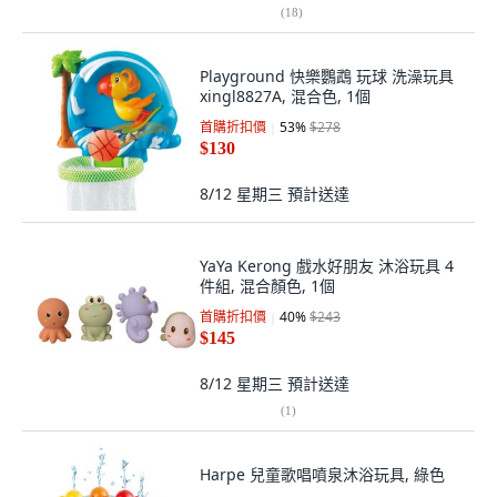
(
18
)
Playground 快樂鸚鵡 玩球 洗澡玩具
xingl8827A, 混合色, 1個
首購折扣價
53
%
$278
$130
8/12 星期三
預計送達
YaYa Kerong 戲水好朋友 沐浴玩具 4
件組, 混合顏色, 1個
首購折扣價
40
%
$243
$145
8/12 星期三
預計送達
(
1
)
Harpe 兒童歌唱噴泉沐浴玩具, 綠色