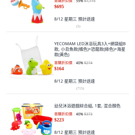
首購折扣價
59
%
$1,715
$695
8/12 星期三
預計送達
(
5
)
YECOMAM LED沐浴玩具3入+網袋組B
款, 小丑魚款(橘色)+恐龍款(綠色)+海星
款(黃色)
首購折扣價
40
%
$274
$164
8/12 星期三
預計送達
(
715
)
幼兒沐浴遊戲綜合組, 1套, 混合顏色
首購折扣價
40
%
$373
$223
8/12 星期三
預計送達