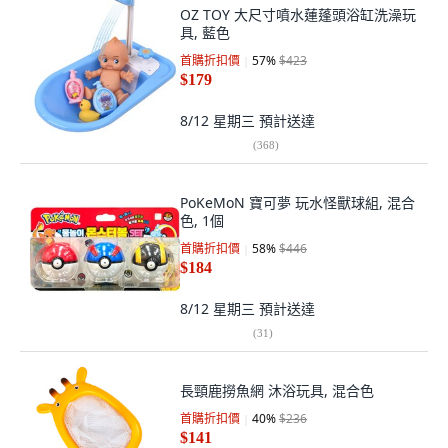
OZ TOY 大尺寸噴水蓮蓬頭浴缸洗澡玩
具, 藍色
首購折扣價
57
%
$423
$179
8/12 星期三
預計送達
(
368
)
PoKeMoN 寶可夢 玩水怪獸球組, 混合
色, 1個
首購折扣價
58
%
$446
$184
8/12 星期三
預計送達
(
31
)
長頸鹿撈魚網 沐浴玩具, 混合色
首購折扣價
40
%
$236
$141