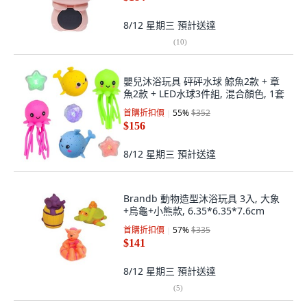
8/12 星期三
預計送達
(
10
)
嬰兒沐浴玩具 砰砰水球 鯨魚2款 + 章
魚2款 + LED水球3件組, 混合顏色, 1套
首購折扣價
55
%
$352
$156
8/12 星期三
預計送達
Brandb 動物造型沐浴玩具 3入, 大象
+烏龜+小熊款, 6.35*6.35*7.6cm
首購折扣價
57
%
$335
$141
8/12 星期三
預計送達
(
5
)