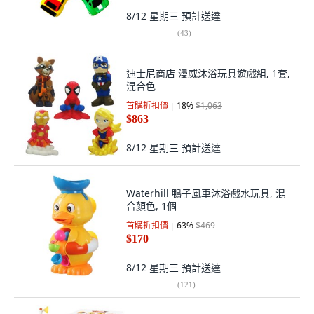
8/12 星期三
預計送達
(
43
)
迪士尼商店 漫威沐浴玩具遊戲組, 1套,
混合色
首購折扣價
18
%
$1,063
$863
8/12 星期三
預計送達
Waterhill 鴨子風車沐浴戲水玩具, 混
合顏色, 1個
首購折扣價
63
%
$469
$170
8/12 星期三
預計送達
(
121
)