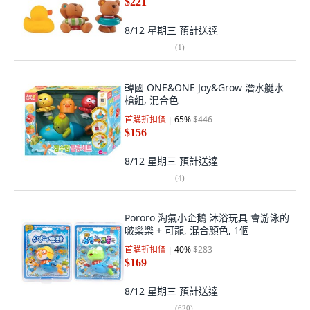
$221
8/12 星期三
預計送達
(
1
)
韓國 ONE&ONE Joy&Grow 潛水艇水
槍組, 混合色
首購折扣價
65
%
$446
$156
8/12 星期三
預計送達
(
4
)
Pororo 淘氣小企鵝 沐浴玩具 會游泳的
啵樂樂 + 可龍, 混合顏色, 1個
首購折扣價
40
%
$283
$169
8/12 星期三
預計送達
(
620
)