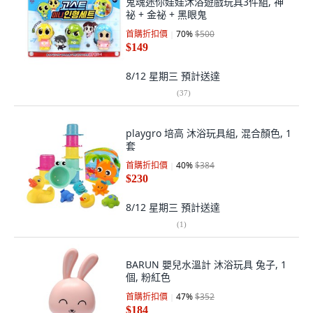
鬼魂迷你娃娃沐浴遊戲玩具3件組, 神
祕 + 金祕 + 黑眼鬼
首購折扣價
70
%
$500
$149
8/12 星期三
預計送達
(
37
)
playgro 培高 沐浴玩具組, 混合顏色, 1
套
首購折扣價
40
%
$384
$230
8/12 星期三
預計送達
(
1
)
BARUN 嬰兒水溫計 沐浴玩具 兔子, 1
個, 粉紅色
首購折扣價
47
%
$352
$184