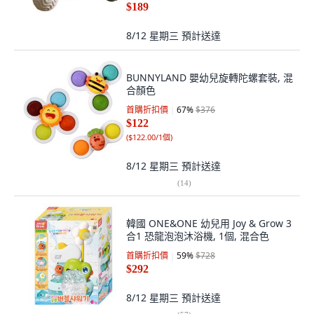
$189
8/12 星期三
預計送達
BUNNYLAND 嬰幼兒旋轉陀螺套裝, 混
合顏色
首購折扣價
67
%
$376
$122
(
$122.00/1個
)
8/12 星期三
預計送達
(
14
)
韓國 ONE&ONE 幼兒用 Joy & Grow 3
合1 恐龍泡泡沐浴機, 1個, 混合色
首購折扣價
59
%
$728
$292
8/12 星期三
預計送達