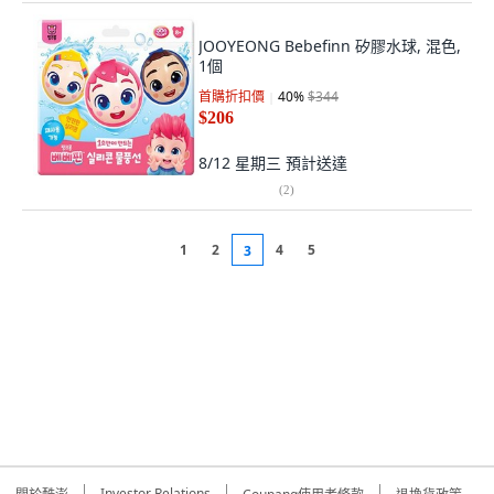
JOOYEONG Bebefinn 矽膠水球, 混色,
1個
首購折扣價
40
%
$344
$206
8/12 星期三
預計送達
(
2
)
1
2
4
5
3
Investor Relations