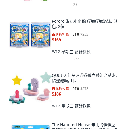
(
9
)
Pororo 淘氣小企鵝 噗通噗通游泳, 藍
色, 2個
首購折扣價
51
%
$352
$169
8/12 星期三
預計送達
(
752
)
QUUt 嬰幼兒沐浴遊戲立體組合積木,
精靈池塘, 1個
首購折扣價
67
%
$573
$186
8/12 星期三
預計送達
The Haunted House 辛比的怪怪屋