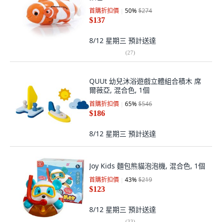
首購折扣價
50
%
$274
$137
8/12 星期三
預計送達
(
27
)
QUUt 幼兒沐浴遊戲立體組合積木 席
爾薇亞, 混合色, 1個
首購折扣價
65
%
$546
$186
8/12 星期三
預計送達
Joy Kids 麵包熊貓泡泡機, 混合色, 1個
首購折扣價
43
%
$219
$123
8/12 星期三
預計送達
(
33
)