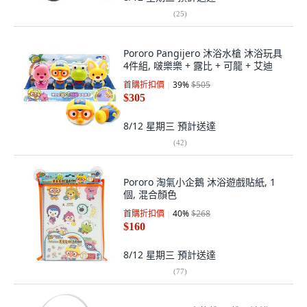
(
25
)
Pororo Pangijero 沐浴水槍 沐浴玩具
4件組, 啵樂樂 + 露比 + 可龍 + 艾迪
首購折扣價
39
%
$505
$305
8/12 星期三
預計送達
(
42
)
Pororo 淘氣小企鵝 沐浴遊戲貼紙, 1
個, 混合顏色
首購折扣價
40
%
$268
$160
8/12 星期三
預計送達
(
77
)