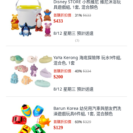
Disney STORE 小熊維尼 維尼沐浴玩
具遊戲組, 1套, 混合顏色
首購折扣價
31
%
$633
$433
8/12 星期三
預計送達
(
3
)
YaYa Kerong 海底探險隊 玩水9件組,
混合色, 1套
首購折扣價
40
%
$334
$200
8/12 星期三
預計送達
Barun Korea 幼兒用汽車與朋友們洗
澡遊戲玩具6件組, 1套, 混合顏色
首購折扣價
60
%
$329
$129