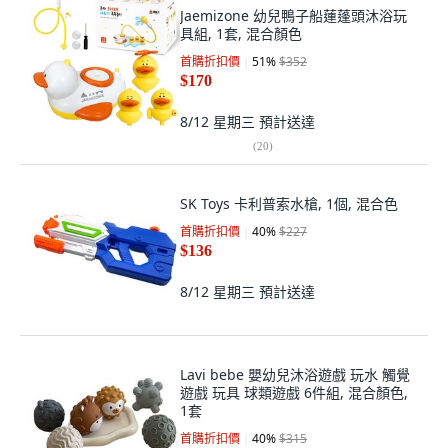
Jaemizone 幼兒鴨子船蓮蓬頭沐浴玩
具組, 1套, 混合顏色
首購折扣價
51
%
$352
$170
8/12 星期三
預計送達
(
20
)
SK Toys 卡利普索水槍, 1個, 混合色
首購折扣價
40
%
$227
$136
8/12 星期三
預計送達
Lavi bebe 嬰幼兒沐浴遊戲 玩水 觸覺
遊戲 玩具 球類遊戲 6件組, 混合顏色,
1套
首購折扣價
40
%
$315