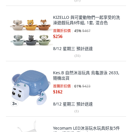
(
57
)
KIZELLO 與可愛動物們一起享受的洗
澡遊戲玩具6件組, 1套, 混合色
首購折扣價
45
%
$467
$256
8/12 星期三
預計送達
(
31
)
Kes.B 自然沐浴玩具 烏龜游泳 2633,
隨機出貨
首購折扣價
61
%
$423
$162
8/12 星期三
預計送達
(
1
)
Yecomam LED沐浴玩水玩具好友5件