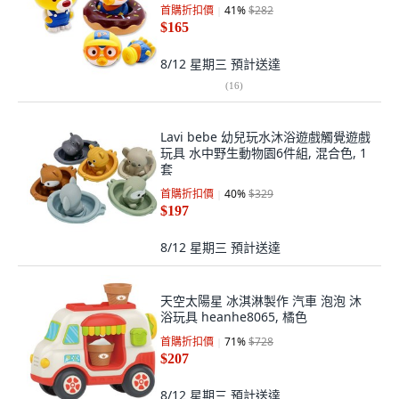
首購折扣價
41
%
$282
$165
8/12 星期三
預計送達
(
16
)
Lavi bebe 幼兒玩水沐浴遊戲觸覺遊戲
玩具 水中野生動物園6件組, 混合色, 1
套
首購折扣價
40
%
$329
$197
8/12 星期三
預計送達
天空太陽星 冰淇淋製作 汽車 泡泡 沐
浴玩具 heanhe8065, 橘色
首購折扣價
71
%
$728
$207
8/12 星期三
預計送達