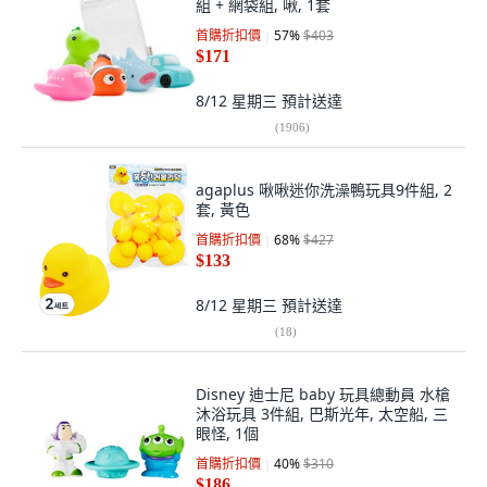
組 + 網袋組, 啾, 1套
首購折扣價
57
%
$403
$171
8/12 星期三
預計送達
(
1906
)
agaplus 啾啾迷你洗澡鴨玩具9件組, 2
套, 黃色
首購折扣價
68
%
$427
$133
8/12 星期三
預計送達
(
18
)
Disney 迪士尼 baby 玩具總動員 水槍
沐浴玩具 3件組, 巴斯光年, 太空船, 三
眼怪, 1個
首購折扣價
40
%
$310
$186