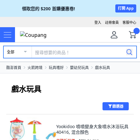
領取您的
$200
首購優惠卷!
打開 App
登入
註冊會員
客服中心
全部
酷澎首頁
火箭跨境
玩具嗜好
嬰幼兒玩具
戲水玩具
戲水玩具
篩選器
Yookidoo 噴噴變身大象噴水沐浴玩具
40416, 混合顏色