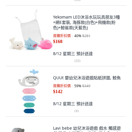
Yekomam LED沐浴水玩玩具朋友3種
+網E套裝, 海豚款(白色)+飛機款(粉
色)+鯨鯊款(天藍色)
首購折扣價
40
%
$281
$168
8/12 星期三
預計送達
(
32
)
QUUt 嬰幼兒沐浴遊戲貼紙拼圖, 鯨魚
首購折扣價
59
%
$349
$142
8/12 星期三
預計送達
(
4
)
Lavi bebe 幼兒沐浴遊戲 戲水 觸感遊