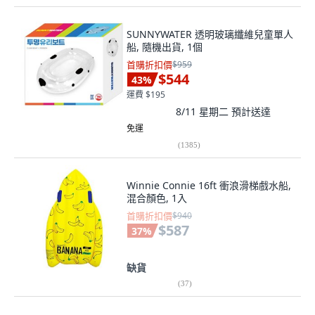
SUNNYWATER 透明玻璃纖維兒童單人
船, 隨機出貨, 1個
首購折扣價
$959
$544
43
%
運費 $195
8/11 星期二
預計送達
免運
(
1385
)
Winnie Connie 16ft 衝浪滑梯戲水船,
混合顏色, 1入
首購折扣價
$940
$587
37
%
缺貨
(
37
)