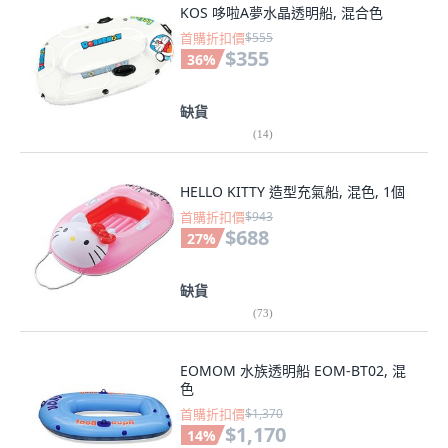
KOS 哆啦A夢水晶透明船, 混合色
首購折扣價
$555
$355
36
%
缺貨
(
14
)
HELLO KITTY 造型充氣船, 混色, 1個
首購折扣價
$943
$688
27
%
缺貨
(
73
)
EOMOM 水族透明船 EOM-BT02, 混
色
首購折扣價
$1,370
$1,170
14
%