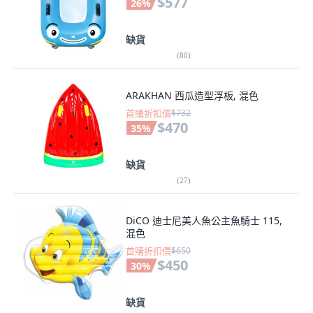
$577
26
%
缺貨
(
80
)
ARAKHAN 西瓜造型浮板, 混色
首購折扣價
$732
$470
35
%
缺貨
(
27
)
DiCO 迪士尼美人魚公主魚騎士 115,
混色
首購折扣價
$650
$450
30
%
缺貨