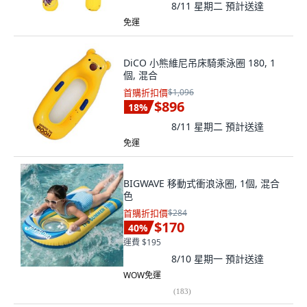
8/11 星期二
預計送達
免運
DiCO 小熊維尼吊床騎乘泳圈 180, 1
個, 混合
首購折扣價
$1,096
$896
18
%
8/11 星期二
預計送達
免運
BIGWAVE 移動式衝浪泳圈, 1個, 混合
色
首購折扣價
$284
$170
40
%
運費 $195
8/10 星期一
預計送達
WOW免運
(
183
)