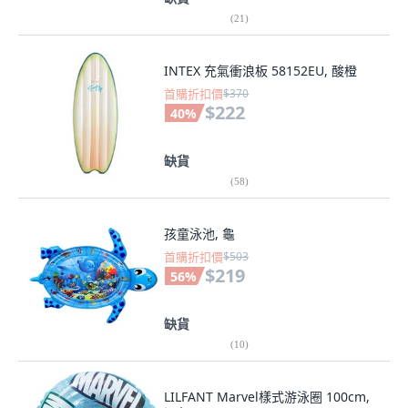
(
21
)
INTEX 充氣衝浪板 58152EU, 酸橙
首購折扣價
$370
$222
40
%
缺貨
(
58
)
孩童泳池, 龜
首購折扣價
$503
$219
56
%
缺貨
(
10
)
LILFANT Marvel樣式游泳圈 100cm,