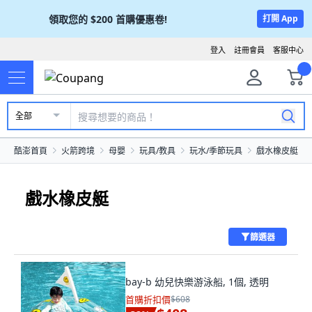
領取您的
$200
首購優惠卷!
打開 App
登入
註冊會員
客服中心
全部
酷澎首頁
火箭跨境
母嬰
玩具/教具
玩水/季節玩具
戲水橡皮艇
戲水橡皮艇
篩選器
bay-b 幼兒快樂游泳船, 1個, 透明
首購折扣價
$608