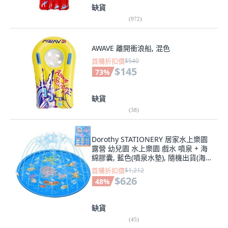
缺貨
(
972
)
AWAVE 離開衝浪船, 混色
首購折扣價
$540
$145
73
%
缺貨
(
38
)
Dorothy STATIONERY 居家水上樂園
露營 幼兒園 水上樂園 戲水 噴泉 + 海
綿膠囊, 藍色(噴泉水墊), 隨機出貨(海綿
膠囊)
首購折扣價
$1,212
$626
48
%
缺貨
(
45
)