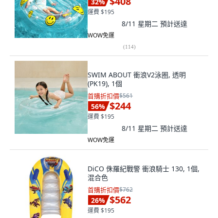
$408
32
%
運費 $195
8/11 星期二
預計送達
WOW免運
(
114
)
SWIM ABOUT 衝浪V2泳圈, 透明
(PK19), 1個
首購折扣價
$561
$244
56
%
運費 $195
8/11 星期二
預計送達
WOW免運
DiCO 侏羅紀戰警 衝浪騎士 130, 1個,
混合色
首購折扣價
$762
$562
26
%
運費 $195