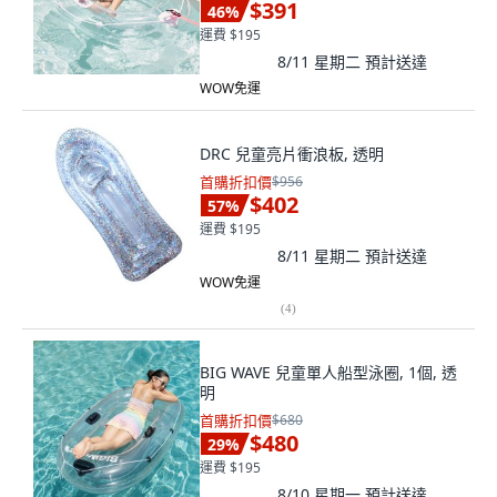
$391
46
%
運費 $195
8/11 星期二
預計送達
WOW免運
DRC 兒童亮片衝浪板, 透明
首購折扣價
$956
$402
57
%
運費 $195
8/11 星期二
預計送達
WOW免運
(
4
)
BIG WAVE 兒童單人船型泳圈, 1個, 透
明
首購折扣價
$680
$480
29
%
運費 $195
8/10 星期一
預計送達