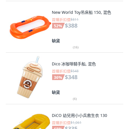
New World Toy吊床船 150, 混色
首購折扣價
$811
$388
52
%
缺貨
(
16
)
Dico 冰咖啡騎手船, 混色
首購折扣價
$548
$348
36
%
缺貨
(
6
)
DiCO 幼兒用小小兵救生衣 130
首購折扣價
$1,061
$335
68
%