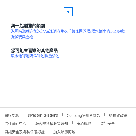
1
與一起瀏覽的類別
泳圈
海灘球
充氣泳池/游泳池
救生衣
手臂泳圈
浮潛/潛水鏡
水槍
玩沙遊戲
洗澡玩具
雪橇
您可能會喜歡的其他產品
噴水池
球池
海洋球池
摺疊泳池
Investor Relations
關於酷澎
Coupang使用者條款
退換貨政策
信任管理中心
顧客隱私權政策通知
安心購物
資訊安全
資訊安全及隱私保護認證
加入酷澎商城