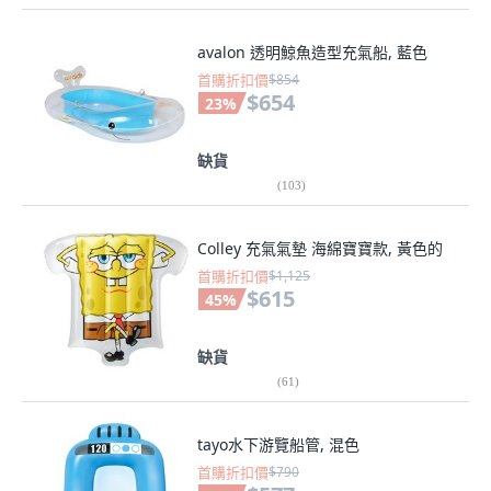
avalon 透明鯨魚造型充氣船, 藍色
首購折扣價
$854
$654
23
%
缺貨
(
103
)
Colley 充氣氣墊 海綿寶寶款, 黃色的
首購折扣價
$1,125
$615
45
%
缺貨
(
61
)
tayo水下游覽船管, 混色
首購折扣價
$790