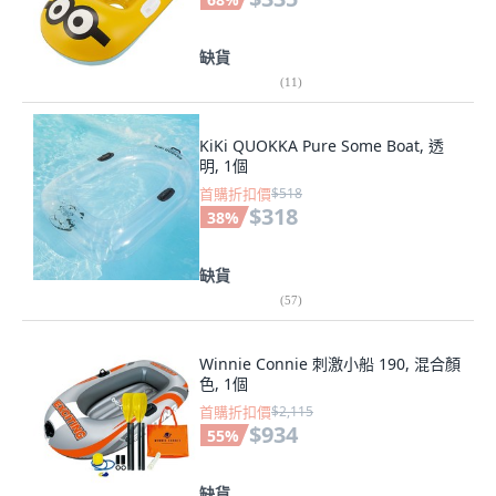
缺貨
(
11
)
KiKi QUOKKA Pure Some Boat, 透
明, 1個
首購折扣價
$518
$318
38
%
缺貨
(
57
)
Winnie Connie 刺激小船 190, 混合顏
色, 1個
首購折扣價
$2,115
$934
55
%
缺貨