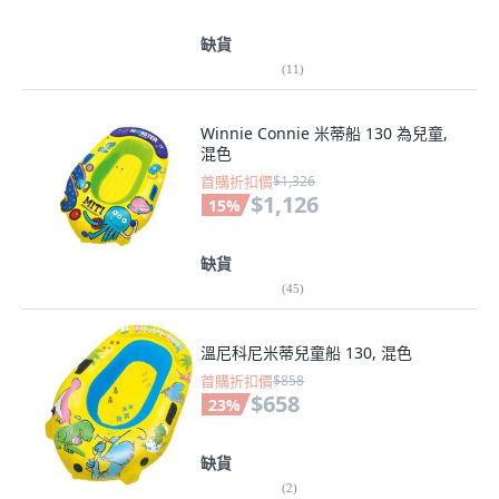
缺貨
(
11
)
Winnie Connie 米蒂船 130 為兒童,
混色
首購折扣價
$1,326
$1,126
15
%
缺貨
(
45
)
溫尼科尼米蒂兒童船 130, 混色
首購折扣價
$858
$658
23
%
缺貨
(
2
)