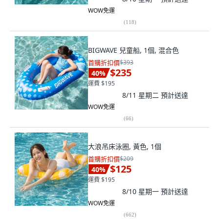
WOW免運
(
118
)
BIGWAVE 兒童船, 1個, 混合色
首購折扣價
$393
$235
40
%
運費 $195
8/11 星期二
預計送達
WOW免運
(
66
)
大浪吊床泳圈, 黃色, 1個
首購折扣價
$209
$125
40
%
運費 $195
8/10 星期一
預計送達
WOW免運
(
662
)