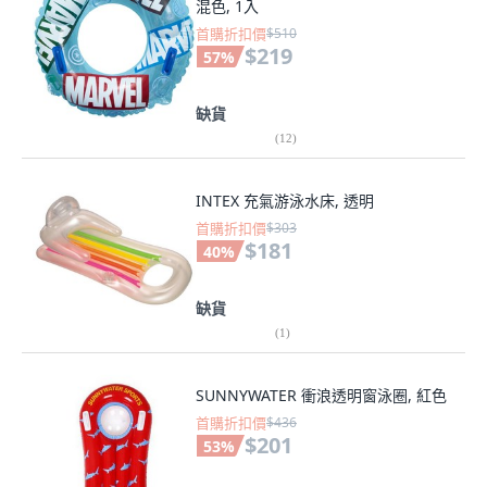
混色, 1入
首購折扣價
$510
$219
57
%
缺貨
(
12
)
INTEX 充氣游泳水床, 透明
首購折扣價
$303
$181
40
%
缺貨
(
1
)
SUNNYWATER 衝浪透明窗泳圈, 紅色
首購折扣價
$436
$201
53
%