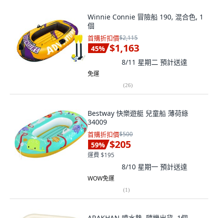
Winnie Connie 冒險船 190, 混合色, 1
個
首購折扣價
$2,115
$1,163
45
%
8/11 星期二
預計送達
免運
(
26
)
Bestway 快樂遊艇 兒童船 薄荷綠
34009
首購折扣價
$500
$205
59
%
運費 $195
8/10 星期一
預計送達
WOW免運
(
1
)
ARAKHAN 噴水墊, 隨機出貨, 1個