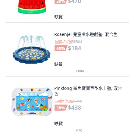
$470
29
%
缺貨
Roaenjei 兒童噴水遊戲墊, 混合色
首購折扣價
$504
$184
63
%
缺貨
(
406
)
Pinkfong 鯊魚寶寶巨型水上墊, 混合
色
首購折扣價
$716
$438
38
%
缺貨
(
86
)