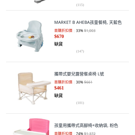
(
115
)
MARKET B AHEBA孩童餐椅, 天藍色
首購折扣價
33
%
$1,003
$670
缺貨
(
147
)
攜帶式嬰兒露營餐桌椅 L號
首購折扣價
30
%
$661
$461
缺貨
(
101
)
孩童用攜帶式高腳椅+收納袋, 粉色
首購折扣價
74
%
$1,372