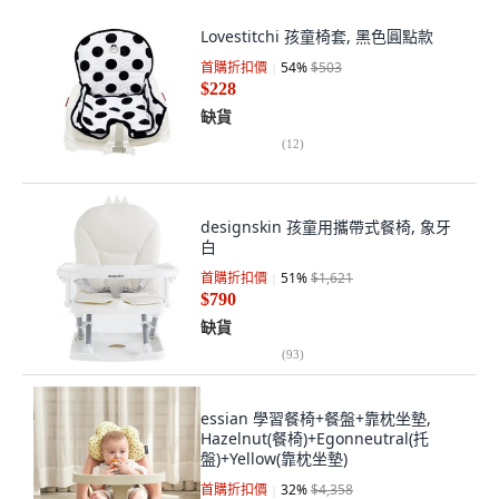
Lovestitchi 孩童椅套, 黑色圓點款
首購折扣價
54
%
$503
$228
缺貨
(
12
)
designskin 孩童用攜帶式餐椅, 象牙
白
首購折扣價
51
%
$1,621
$790
缺貨
(
93
)
essian 學習餐椅+餐盤+靠枕坐墊,
Hazelnut(餐椅)+Egonneutral(托
盤)+Yellow(靠枕坐墊)
首購折扣價
32
%
$4,358