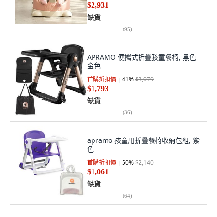
$2,931
缺貨
(
95
)
APRAMO 便攜式折疊孩童餐椅, 黑色
金色
首購折扣價
41
%
$3,079
$1,793
缺貨
(
36
)
apramo 孩童用折疊餐椅收納包組, 紫
色
首購折扣價
50
%
$2,140
$1,061
缺貨
(
64
)