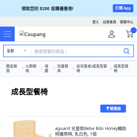
領取您的
$200
首購優惠卷!
打開 App
登入
註冊會員
客服中心
全部
酷澎首
火箭跨
母
兒童餐
幼兒餐桌/成長型餐
成長型餐
頁
境
嬰
具
椅
椅
成長型餐椅
篩選器
aguard 兒童款Bebe Bibi Honey輔助
椅攜帶椅, 乳白色, 1個