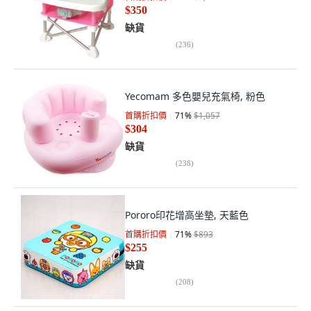
$350
缺貨
(
236
)
Yecomam 多色嬰兒充氣椅, 粉色
首購折扣價
71
%
$1,057
$304
缺貨
(
238
)
Pororo印花增高坐墊, 天藍色
首購折扣價
71
%
$893
$255
缺貨
(
208
)