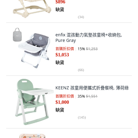
$896
缺貨
(
34
)
enfix 混孩動力氣墊孩童椅+收納包,
Pure Gray
首購折扣價
15
%
$1,253
$1,053
缺貨
(
66
)
KEENZ 孩童用便攜式折疊餐椅, 薄荷綠
首購折扣價
35
%
$1,551
$1,000
缺貨
(
145
)