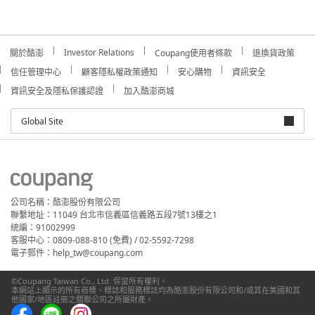
Investor Relations
關於酷澎
Coupang使用者條款
退換貨政策
信任管理中心
顧客隱私權政策通知
安心購物
資訊安全
資訊安全及隱私保護認證
加入酷澎商城
Global Site
公司名稱：酷澎股份有限公司
聯繫地址：11049 台北市信義區信義路五段7號13樓之1
統編：91002999
客服中心：0809-088-810 (免費) / 02-5592-7298
電子郵件：help_tw@coupang.com
©Coupang Taiwan Co., Ltd. 保留所有權利。
本網站上顯示的所有商標、標誌和服務標誌均為酷澎股份有限公司和/或其在美國和其
他國家/地區註冊之關聯公司之所屬財產。