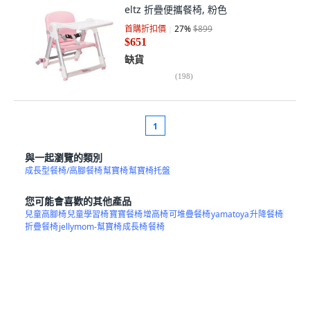
eltz 折疊便攜餐椅, 粉色
首購折扣價
27
%
$899
$651
缺貨
(
198
)
1
與一起瀏覽的類別
成長型餐椅/高腳餐椅
幫寶椅
幫寶椅托盤
您可能會喜歡的其他產品
兒童高腳椅
兒童學習椅
寶寶餐椅
增高椅
可堆疊餐椅
yamatoya
升降餐椅
折疊餐椅
jellymom-幫寶椅
成長椅
餐椅