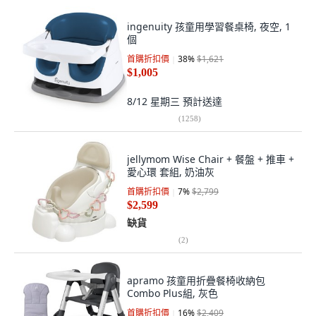
ingenuity 孩童用學習餐桌椅, 夜空, 1
個
首購折扣價
38
%
$1,621
$1,005
8/12 星期三
預計送達
(
1258
)
jellymom Wise Chair + 餐盤 + 推車 +
愛心環 套組, 奶油灰
首購折扣價
7
%
$2,799
$2,599
缺貨
(
2
)
apramo 孩童用折疊餐椅收納包
Combo Plus組, 灰色
首購折扣價
16
%
$2,409