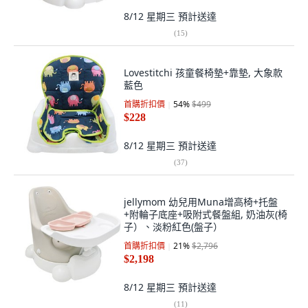
8/12 星期三
預計送達
(
15
)
Lovestitchi 孩童餐椅墊+靠墊, 大象款
藍色
首購折扣價
54
%
$499
$228
8/12 星期三
預計送達
(
37
)
jellymom 幼兒用Muna增高椅+托盤
+附輪子底座+吸附式餐盤組, 奶油灰(椅
子）、淡粉紅色(盤子）
首購折扣價
21
%
$2,796
$2,198
8/12 星期三
預計送達
(
11
)