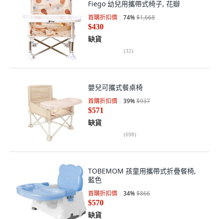
Fiego 幼兒用攜帶式椅子, 花瓣
首購折扣價
74
%
$1,668
$430
缺貨
(
32
)
嬰兒可攜式餐桌椅
首購折扣價
39
%
$937
$571
缺貨
(
698
)
TOBEMOM 孩童用攜帶式折疊餐椅,
藍色
首購折扣價
34
%
$866
$570
缺貨