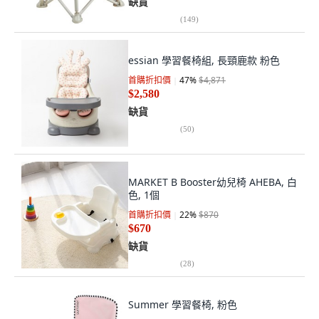
缺貨
(
149
)
essian 學習餐椅組, 長頸鹿款 粉色
首購折扣價
47
%
$4,871
$2,580
缺貨
(
50
)
MARKET B Booster幼兒椅 AHEBA, 白
色, 1個
首購折扣價
22
%
$870
$670
缺貨
(
28
)
Summer 學習餐椅, 粉色