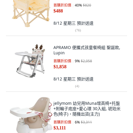
首購折扣價
40
%
$820
$488
8/12 星期三
預計送達
(
76
)
APRAMO 便攜式孩童餐椅組 聖誕款,
Lupin
首購折扣價
9
%
$2,058
$1,858
8/12 星期三
預計送達
(
4
)
jellymom 幼兒用Muna增高椅+托盤
+附輪子底座+愛心環 30入組, 琥珀米
色(椅子)，隨機出貨(主力)
首購折扣價
6
%
$3,311
$3,111