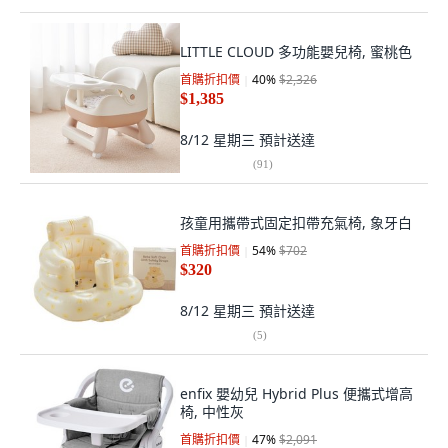
LITTLE CLOUD 多功能嬰兒椅, 蜜桃色
首購折扣價
40
%
$2,326
$1,385
8/12 星期三
預計送達
(
91
)
孩童用攜帶式固定扣帶充氣椅, 象牙白
首購折扣價
54
%
$702
$320
8/12 星期三
預計送達
(
5
)
enfix 嬰幼兒 Hybrid Plus 便攜式增高
椅, 中性灰
首購折扣價
47
%
$2,091