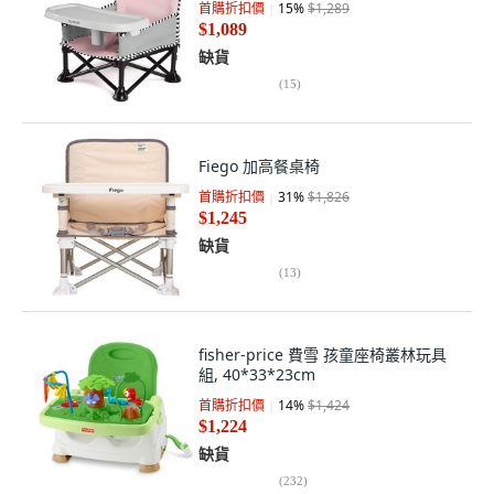
首購折扣價
15
%
$1,289
$1,089
缺貨
(
15
)
Fiego 加高餐桌椅
首購折扣價
31
%
$1,826
$1,245
缺貨
(
13
)
fisher-price 費雪 孩童座椅叢林玩具
組, 40*33*23cm
首購折扣價
14
%
$1,424
$1,224
缺貨
(
232
)