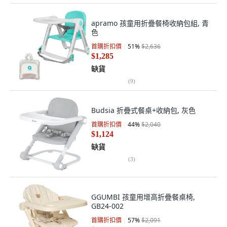
apramo 孩童用折疊餐椅收納包組, 青
色
首購折扣價
51
%
$2,636
$1,285
缺貨
(
9
)
Budsia 折疊式餐桌+收納包, 灰色
首購折扣價
44
%
$2,040
$1,124
缺貨
(
3
)
GGUMBI 孩童用增高折疊餐桌椅,
GB24-002
首購折扣價
57
%
$2,091