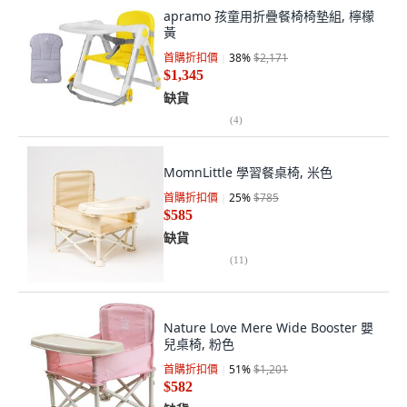
apramo 孩童用折疊餐椅椅墊組, 檸檬
黃
首購折扣價
38
%
$2,171
$1,345
缺貨
(
4
)
MomnLittle 學習餐桌椅, 米色
首購折扣價
25
%
$785
$585
缺貨
(
11
)
Nature Love Mere Wide Booster 嬰
兒桌椅, 粉色
首購折扣價
51
%
$1,201
$582