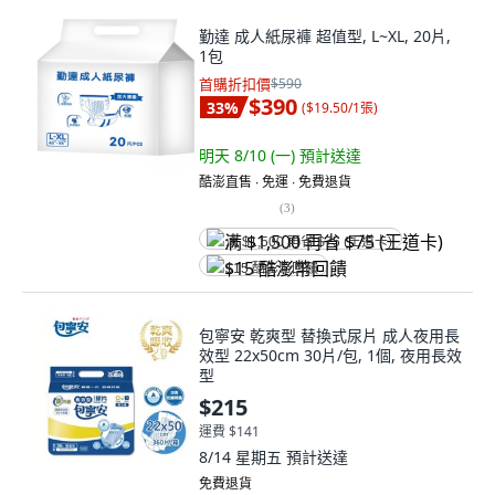
勤達 成人紙尿褲 超值型, L~XL, 20片,
1包
首購折扣價
$590
$390
33
%
(
$19.50/1張
)
明天 8/10 (一)
預計送達
酷澎直售 ∙ 免運 ∙ 免費退貨
(
3
)
满 $1,500 再省 $75 (王道卡)
$15 酷澎幣回饋
包寧安 乾爽型 替換式尿片 成人夜用長
效型 22x50cm 30片/包, 1個, 夜用長效
型
$215
運費 $141
8/14 星期五
預計送達
免費退貨