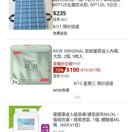
80*120五層防水防, 80*120, 3公分帶
子單線加固
$235
運費 $67
8/21
預計送達
免費退貨
REVE ORIGINAL 原創優質成人內褲,
大型, 2個, 9枚入
首購折扣價
$700
$190
72
%
(
$10.56/1張
)
運費 $195
8/12 星期三
預計送達
WOW免運
(
26
)
復爾康成人紙尿褲/褲型尿布ML/XL，
強吸防漏，綿柔透氣, 1個, 體驗裝ML
碼（60片x1包）
$1,999