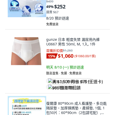
$499
$252
49
%
運費 $67
8/20
預計送達
免費退貨
gunze 日本 輕度失禁 漏尿用內褲
U0667 男性 50ml, M, 1入, 1件
首購折扣價
$1,260
$1,060
15
%
(
$1060.00/1張
)
明天 8/10 (一)
預計送達
酷澎直售 ∙ 免運 ∙ 免費退貨
满 $1,500 再省 $75 (王道卡)
$66 酷澎幣回饋
復爾康 80*90cm 成人看護墊，多功能
隔尿墊，加厚姨媽墊，產婦墊, 1個, 1
包50片：60*90cm（2包請宅配）,