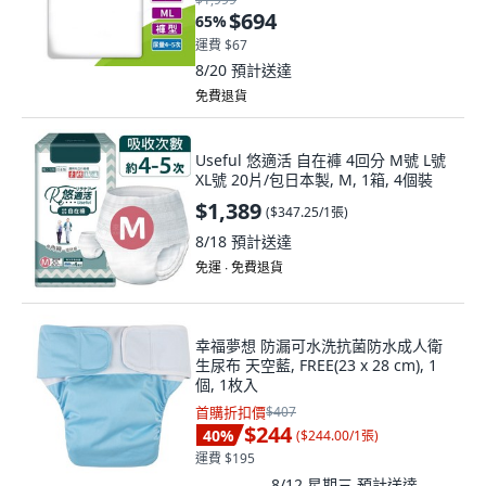
$694
65
%
運費 $67
8/20
預計送達
免費退貨
Useful 悠適活 自在褲 4回分 M號 L號
XL號 20片/包日本製, M, 1箱, 4個裝
$1,389
(
$347.25/1張
)
8/18
預計送達
免運 ∙ 免費退貨
幸福夢想 防漏可水洗抗菌防水成人衛
生尿布 天空藍, FREE(23 x 28 cm), 1
個, 1枚入
首購折扣價
$407
$244
40
%
(
$244.00/1張
)
運費 $195
8/12 星期三
預計送達