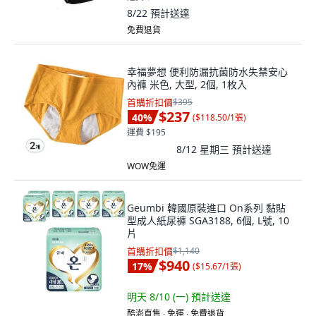
8/22
預計送達
免費退貨
幸福夢想 便利防漏抗菌防水失禁安心
內褲 米色, 大型, 2個, 1枚入
首購折扣價
$395
$237
40
%
(
$118.50/1張
)
運費 $195
8/12 星期三
預計送達
WOW免運
Geumbi 韓國原裝進口 On系列 黏貼
型成人紙尿褲 SGA3188, 6個, L號, 10
片
首購折扣價
$1,140
$940
17
%
(
$15.67/1張
)
明天 8/10 (一)
預計送達
酷澎直售 ∙ 免運 ∙ 免費退貨