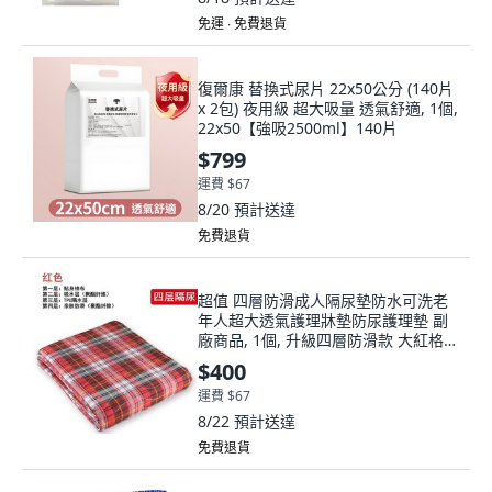
免運 ∙ 免費退貨
復爾康 替換式尿片 22x50公分 (140片
x 2包) 夜用級 超大吸量 透氣舒適, 1個,
22x50【強吸2500ml】140片
$799
運費 $67
8/20
預計送達
免費退貨
超值 四層防滑成人隔尿墊防水可洗老
年人超大透氣護理牀墊防尿護理墊 副
廠商品, 1個, 升級四層防滑款 大紅格
子,45*60cm
$400
運費 $67
8/22
預計送達
免費退貨