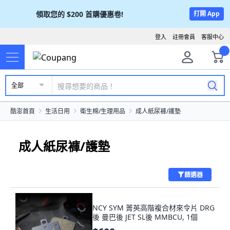
領取您的
$200
首購優惠卷!
打開 App
登入
註冊會員
客服中心
全部
酷澎首頁
生活日用
衛生棉/生理用品
成人紙尿褲/護墊
成人紙尿褲/護墊
篩選器
NCY SYM 菁英高階複合材來令片 DRG
後 曼巴後 JET SL後 MMBCU, 1個