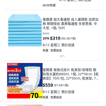
WOW免運
復爾康 超大看護墊 成人護理墊 加厚加
棉 瞬間吸收 產褥看護墊 失禁患者, 中
大型, 1個, 50片
$399
$319
20
%
(
$6.38/1張
)
8/12 星期三
預計送達
免運 ∙ 免費退貨
(
97
)
復爾康 替換式尿片 乾爽型/安睡型 飽
和吸水量約800ml, 1個, 22*50cm【乾
爽型】70片/包, 22*50cm, 乾爽型, 70
片
$559
(
$7.99/1張
)
8/12 星期三
預計送達
免運 ∙ 免費退貨