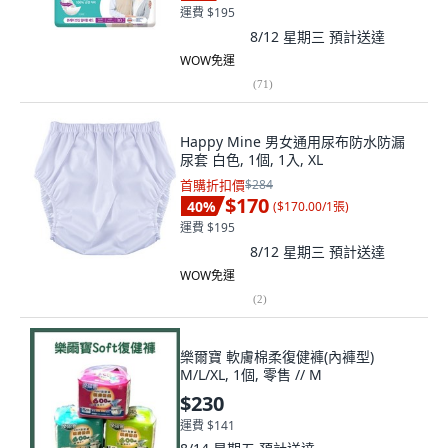
運費 $195
8/12 星期三
預計送達
WOW免運
(
71
)
Happy Mine 男女通用尿布防水防漏
尿套 白色, 1個, 1入, XL
首購折扣價
$284
$170
40
%
(
$170.00/1張
)
運費 $195
8/12 星期三
預計送達
WOW免運
(
2
)
樂爾寶 軟膚棉柔復健褲(內褲型)
M/L/XL, 1個, 零售 // M
$230
運費 $141