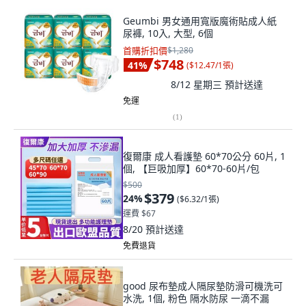
Geumbi 男女通用寬版魔術貼成人紙
尿褲, 10入, 大型, 6個
首購折扣價
$1,280
$748
41
%
(
$12.47/1張
)
8/12 星期三
預計送達
免運
(
1
)
復爾康 成人看護墊 60*70公分 60片, 1
個, 【巨吸加厚】60*70-60片/包
$500
$379
24
%
(
$6.32/1張
)
運費 $67
8/20
預計送達
免費退貨
good 尿布墊成人隔尿墊防滑可機洗可
水洗, 1個, 粉色 隔水防尿 一滴不漏