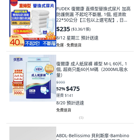
FUDEK 復爾康 直條型替換式尿片 加高
防護側漏 不起坨不斷層, 1個, 經濟款
22*50公分【三包以上選宅配】, 日用,
70片
$235
(
$3.36/1張
)
8/12 星期三
預計送達
免運 ∙ 免費退貨
復爾康 成人紙尿褲 褲型 M-L 60片, 1
個, 超商只能60片M碼（2000ML吸水
量）
$999
$475
52
%
運費 $141
8/20
預計送達
免費退貨
(
1
)
ABDL-Bellissimo 貝利斯摩-Bambino