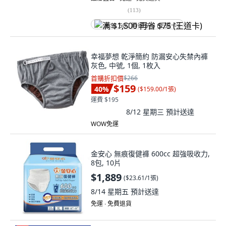
(
113
)
满 $1,500 再省 $75 (王道卡)
幸福夢想 乾淨簡約 防漏安心失禁內褲
灰色, 中號, 1個, 1枚入
首購折扣價
$266
$159
40
%
(
$159.00/1張
)
運費 $195
8/12 星期三
預計送達
WOW免運
金安心 無痕復健褲 600cc 超強吸收力,
8包, 10片
$1,889
(
$23.61/1張
)
8/14 星期五
預計送達
免運 ∙ 免費退貨