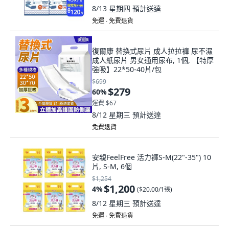
8/13 星期四
預計送達
免運 ∙ 免費退貨
復爾康 替換式尿片 成人拉拉褲 尿不濕
成人紙尿片 男女通用尿布, 1個, 【特厚
強吸】22*50-40片/包
$699
$279
60
%
運費 $67
8/12 星期三
預計送達
免費退貨
安親FeelFree 活力褲S-M(22"-35") 10
片, S-M, 6個
$1,254
$1,200
4
%
(
$20.00/1張
)
8/12 星期三
預計送達
免運 ∙ 免費退貨