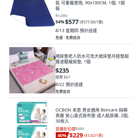
氣 可重複使用, 90x100CM, 1個, 1個
裝
$1,280
$577
54
%
(
$577.00/1張
)
8/13 星期四
預計送達
免運 ∙ 免費退貨
隔尿墊老人防水可洗大號床墊月經墊超
聲波壓線尿墊, 1個
$235
運費 $67
8/22
預計送達
免費退貨
OCBON 本恩 男女通用 Boncare 純棉
表層 安心直式尿布墊 成人紙尿褲, 2個,
30枚入
首購折扣價
$383
$229
40
%
(
$3.82/1張
)