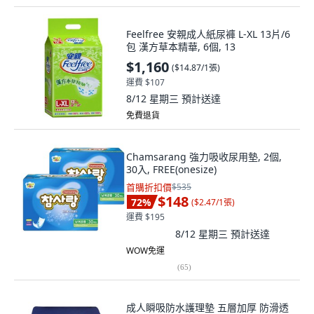
Feelfree 安親成人紙尿褲 L-XL 13片/6
包 漢方草本精華, 6個, 13
$1,160
(
$14.87/1張
)
運費 $107
8/12 星期三
預計送達
免費退貨
Chamsarang 強力吸收尿用墊, 2個,
30入, FREE(onesize)
首購折扣價
$535
$148
72
%
(
$2.47/1張
)
運費 $195
8/12 星期三
預計送達
WOW免運
(
65
)
成人瞬吸防水護理墊 五層加厚 防滑透