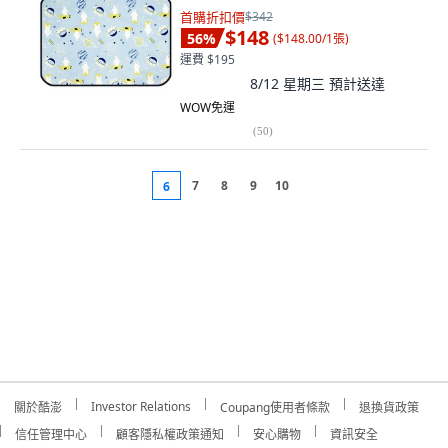
首購折扣價
$342
$148
56
%
(
$148.00/1張
)
運費 $195
8/12 星期三
預計送達
WOW免運
(
50
)
7
8
9
10
6
Investor Relations
關於酷澎
Coupang使用者條款
退換貨政策
信任管理中心
顧客隱私權政策通知
安心購物
資訊安全