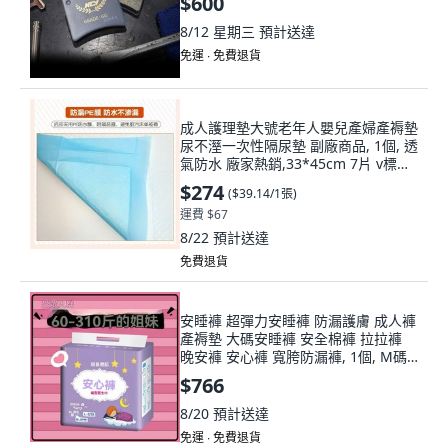
$600
8/12 星期三
預計送達
免運 ∙ 免費退貨
成人護理墊大號老年人嬰兒產婦產褥墊
尿不溼一次性隔尿墊 副廠商品, 1個, 透
氣防水 廠家熱銷,33*45cm 7片 v標厚
型, 33*45cm, 7片
$274
(
$39.14/1張
)
運費 $67
8/22
預計送達
免費退貨
安睡褲 超彈力安睡褲 防漏護膚 成人褲
產褥墊 大碼安睡褲 安全棉褲 拉拉褲
晚安褲 安心褲 寬胯防漏褲, 1個, M碼
適用60-130斤 ,40條 超彈力聚划算
$766
8/20
預計送達
免運 ∙ 免費退貨