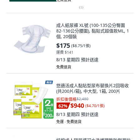
(
1
)
成人紙尿褲 XL號 (100-135公分臀圍
82-136公分腰圍), 黏貼式超值款ML, 1
個, 20個裝
$175
(
$8.75/1張
)
運費 $141
8/13 星期四
預計送達
免費退貨
悠適活成人黏貼型尿布替換片2回吸收
(共200片/箱), 中大型, 1箱, 200片
折扣後價格
$2,480
$940
62
%
(
$4.70/1張
)
8/13 星期四
預計送達
免運 ∙ 免費退貨