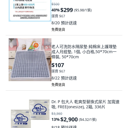
60*90cm, 50片
$500
$299
40
%
(
$5.98/1張
)
運費 $67
8/20
預計送達
免費退貨
老人可洗防水隔尿墊 純棉床上護理墊
成人月經墊, 1個, 小白格,50*70cm一
條裝, 50*70cm
$107
運費 $67
8/22
預計送達
免費退貨
Dr. P 包大人 乾爽型替換式尿片 加寬速
吸, FREE(onesize), 2箱, 336片
$3,360
$2,900
13
%
(
$4.32/1張
)
8/18
預計送達