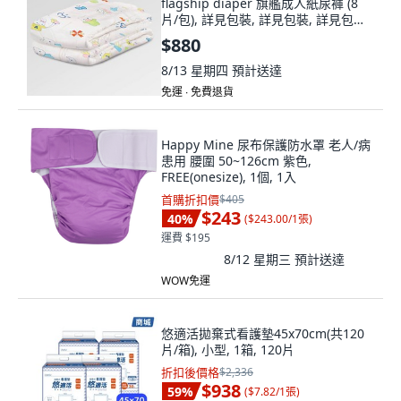
flagship diaper 旗艦成人紙尿褲 (8
片/包), 詳見包裝, 詳見包裝, 詳見包裝,
V-2: L 號 (38"~50")
$880
8/13 星期四
預計送達
免運 ∙ 免費退貨
Happy Mine 尿布保護防水罩 老人/病
患用 腰圍 50~126cm 紫色,
FREE(onesize), 1個, 1入
首購折扣價
$405
$243
40
%
(
$243.00/1張
)
運費 $195
8/12 星期三
預計送達
WOW免運
悠適活拋棄式看護墊45x70cm(共120
片/箱), 小型, 1箱, 120片
折扣後價格
$2,336
$938
59
%
(
$7.82/1張
)