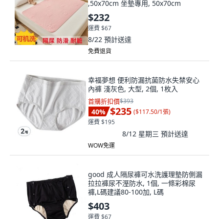
,50x70cm 坐墊專用, 50x70cm
$232
運費 $67
8/22
預計送達
免費退貨
幸福夢想 便利防漏抗菌防水失禁安心
內褲 淺灰色, 大型, 2個, 1枚入
首購折扣價
$393
$235
40
%
(
$117.50/1張
)
運費 $195
8/12 星期三
預計送達
WOW免運
good 成人隔尿褲可水洗護理墊防側漏
拉拉褲尿不溼防水, 1個, 一條彩棉尿
褲,L碼建議80-100加, L碼
$403
運費 $67