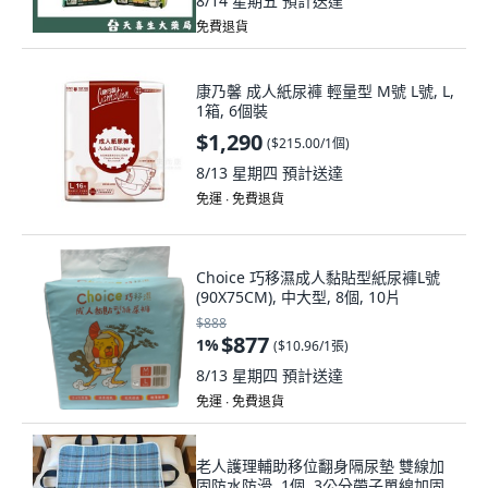
8/14 星期五
預計送達
免費退貨
康乃馨 成人紙尿褲 輕量型 M號 L號, L,
1箱, 6個裝
$1,290
(
$215.00/1個
)
8/13 星期四
預計送達
免運 ∙ 免費退貨
Choice 巧移濕成人黏貼型紙尿褲L號
(90X75CM), 中大型, 8個, 10片
$888
$877
1
%
(
$10.96/1張
)
8/13 星期四
預計送達
免運 ∙ 免費退貨
老人護理輔助移位翻身隔尿墊 雙線加
固防水防滑, 1個, 3公分帶子單線加固