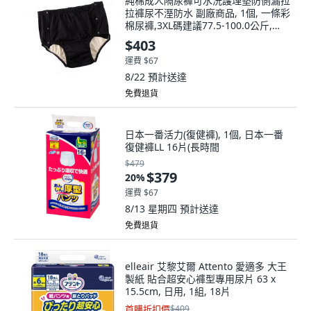
純棉成人隔尿褲可水洗護理墊防側漏拉
拉褲尿不溼防水 副廠商品, 1個, 一條彩
棉尿褲,3XL碼建議77.5-100.0公斤,
3XL, 一條彩棉尿褲
$403
運費 $67
8/22
預計送達
免費退貨
日本一番活力(復健褲), 1個, 日本一番
復健褲LL 16片(長時間
$479
$379
20
%
運費 $67
8/13 星期四
預計送達
免費退貨
elleair 艾黎艾爾 Attento 愛適多 大王
製紙 貼合超安心褲型專用尿片 63 x
15.5cm, 日用, 1組, 18片
首購折扣價
$409