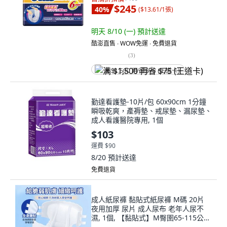
$245
40
%
(
$13.61/1張
)
明天 8/10 (一)
預計送達
酷澎直售 ∙ WOW免運 ∙ 免費退貨
(
3
)
满 $1,500 再省 $75 (王道卡)
勤達看護墊-10片/包 60x90cm 1分鐘
瞬吸乾爽，產褥墊、戒尿墊、漏尿墊、
成人看護醫院專用, 1個
$103
運費 $90
8/20
預計送達
免費退貨
成人紙尿褲 黏貼式紙尿褲 M碼 20片
夜用加厚 尿片 成人尿布 老年人尿不
濕, 1個, 【黏貼式】M臀圉65-115公
分,加厚裝-夜用20片