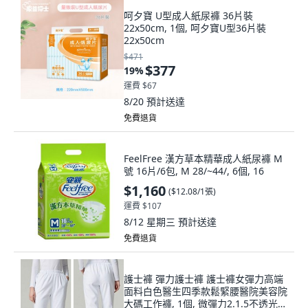
呵夕寶 U型成人紙尿褲 36片裝
22x50cm, 1個, 呵夕寶U型36片裝
22x50cm
$471
$377
19
%
運費 $67
8/20
預計送達
免費退貨
FeelFree 漢方草本精華成人紙尿褲 M
號 16片/6包, M 28/~44/, 6個, 16
$1,160
(
$12.08/1張
)
運費 $107
8/12 星期三
預計送達
免費退貨
護士褲 彈力護士褲 護士褲女彈力高端
面料白色醫生四季款鬆緊腰醫院美容院
大碼工作褲, 1個, 微彈力2.1.5不透光免