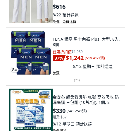
熨燙鬆緊護士,S 40.0-53.0公斤, S
$616
8/22
預計送達
免運 ∙ 免費退貨
TENA 添寧 男士內褲 Plus, 大型, 8入,
8個
首購折扣價
$1,989
$1,242
37
%
(
$19.41/1張
)
8/12 星期三
預計送達
免運
(
25
)
金安心 超柔看護墊 XL號 高效吸收 防
漏底膜 三包組 (10片/包), 1個, 8
$330
(
$41.25/1張
)
運費 $67
8/12 星期三
預計送達
免費退貨