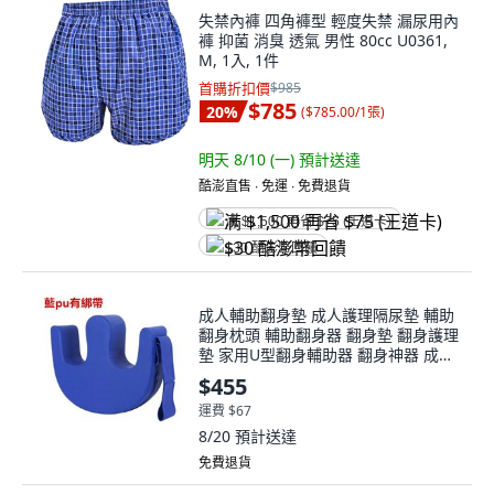
失禁內褲 四角褲型 輕度失禁 漏尿用內
褲 抑菌 消臭 透氣 男性 80cc U0361,
M, 1入, 1件
首購折扣價
$985
$785
20
%
(
$785.00/1張
)
明天 8/10 (一)
預計送達
酷澎直售 ∙ 免運 ∙ 免費退貨
满 $1,500 再省 $75 (王道卡)
$30 酷澎幣回饋
成人輔助翻身墊 成人護理隔尿墊 輔助
翻身枕頭 輔助翻身器 翻身墊 翻身護理
墊 家用U型翻身輔助器 翻身神器 成人
輔助, 1個, 藍色PU防水綁帶款 13公分
$455
高彈海棉
運費 $67
8/20
預計送達
免費退貨