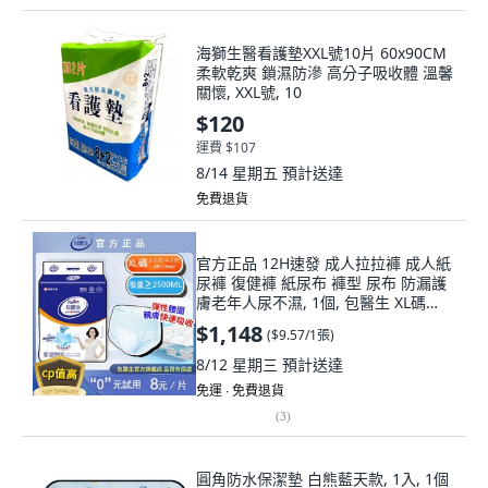
海獅生醫看護墊XXL號10片 60x90CM
柔軟乾爽 鎖濕防滲 高分子吸收體 溫馨
關懷, XXL號, 10
$120
運費 $107
8/14 星期五
預計送達
免費退貨
官方正品 12H速發 成人拉拉褲 成人紙
尿褲 復健褲 紙尿布 褲型 尿布 防漏護
膚老年人尿不濕, 1個, 包醫生 XL碼
【120片】,2500ML【現貨速發】, 加
$1,148
(
$9.57/1張
)
大尺寸, 120片
8/12 星期三
預計送達
免運 ∙ 免費退貨
(
3
)
圓角防水保潔墊 白熊藍天款, 1入, 1個