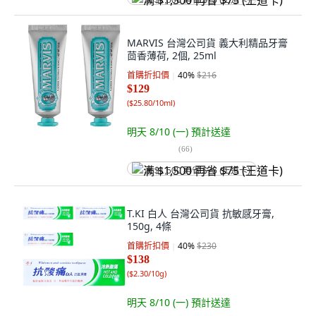
满 $1,500 再省 $75 (王道卡)
MARVIS 台灣公司貨 義大利精品牙膏
茴香薄荷, 2個, 25ml
首購折扣價
40
%
$216
$129
(
$25.80/10ml
)
明天 8/10 (一)
預計送達
(
66
)
满 $1,500 再省 $75 (王道卡)
T.KI 白人 台灣公司貨 抗敏感牙膏,
150g, 4條
首購折扣價
40
%
$230
$138
(
$2.30/10g
)
明天 8/10 (一)
預計送達