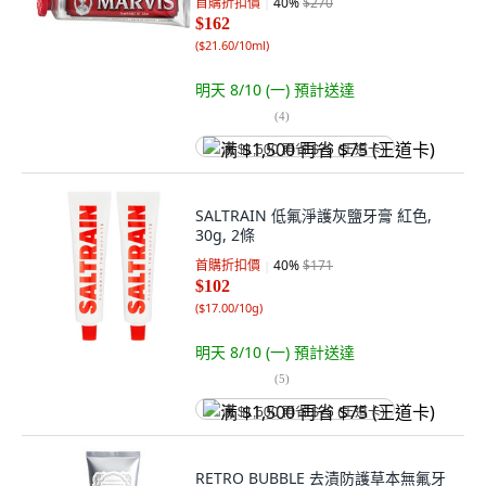
首購折扣價
40
%
$270
$162
(
$21.60/10ml
)
明天 8/10 (一)
預計送達
(
4
)
满 $1,500 再省 $75 (王道卡)
SALTRAIN 低氟淨護灰鹽牙膏 紅色,
30g, 2條
首購折扣價
40
%
$171
$102
(
$17.00/10g
)
明天 8/10 (一)
預計送達
(
5
)
满 $1,500 再省 $75 (王道卡)
RETRO BUBBLE 去漬防護草本無氟牙