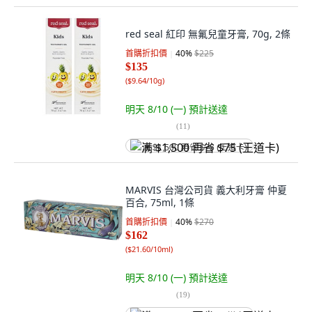
red seal 紅印 無氟兒童牙膏, 70g, 2條
首購折扣價
40
%
$225
$135
(
$9.64/10g
)
明天 8/10 (一)
預計送達
(
11
)
满 $1,500 再省 $75 (王道卡)
MARVIS 台灣公司貨 義大利牙膏 仲夏
百合, 75ml, 1條
首購折扣價
40
%
$270
$162
(
$21.60/10ml
)
明天 8/10 (一)
預計送達
(
19
)