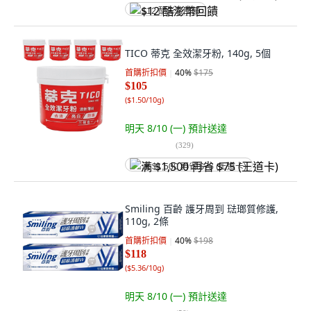
$12 酷澎幣回饋
TICO 蒂克 全效潔牙粉, 140g, 5個
首購折扣價
40
%
$175
$105
(
$1.50/10g
)
明天 8/10 (一)
預計送達
(
329
)
满 $1,500 再省 $75 (王道卡)
Smiling 百齡 護牙周到 琺瑯質修護,
110g, 2條
首購折扣價
40
%
$198
$118
(
$5.36/10g
)
明天 8/10 (一)
預計送達