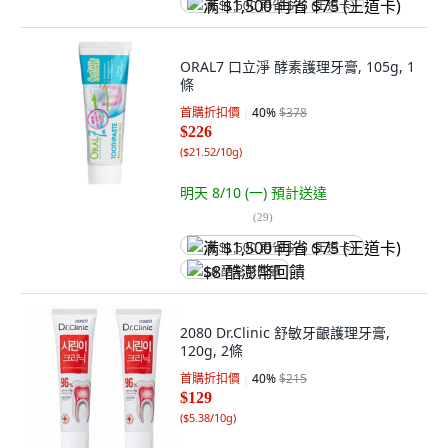
满 $1,500 再省 $75 (王道卡)
ORAL7 口立淨 酵素護理牙膏, 105g, 1
條
首購折扣價
40
%
$378
$226
(
$21.52/10g
)
明天 8/10 (一)
預計送達
(
29
)
满 $1,500 再省 $75 (王道卡)
$8 酷澎幣回饋
2080 Dr.Clinic 舒敏牙齦護理牙膏,
120g, 2條
首購折扣價
40
%
$215
$129
(
$5.38/10g
)