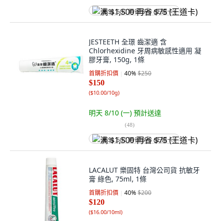
满 $1,500 再省 $75 (王道卡)
JESTEETH 全璟 齒潔適 含
Chlorhexidine 牙周病敏感性適用 凝
膠牙膏, 150g, 1條
首購折扣價
40
%
$250
$150
(
$10.00/10g
)
明天 8/10 (一)
預計送達
(
48
)
满 $1,500 再省 $75 (王道卡)
LACALUT 樂固特 台灣公司貨 抗敏牙
膏 綠色, 75ml, 1條
首購折扣價
40
%
$200
$120
(
$16.00/10ml
)