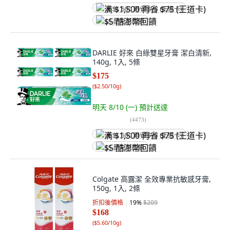
满 $1,500 再省 $75 (王道卡)
$5 酷澎幣回饋
DARLIE 好來 白綠雙星牙膏 潔白清新,
140g, 1入, 5條
$175
(
$2.50/10g
)
明天 8/10 (一)
預計送達
(
4473
)
满 $1,500 再省 $75 (王道卡)
$5 酷澎幣回饋
Colgate 高露潔 全效專業抗敏感牙膏,
150g, 1入, 2條
折扣後價格
19
%
$209
$168
(
$5.60/10g
)