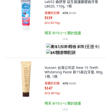
Lab52 齒妍堂 益生菌護齦健齒牙膏
L8020, 110g, 1條
首購折扣價
40
%
$199
$119
(
$10.82/10g
)
明天 8/10 (一)
預計送達
(
14
)
满 $1,500 再省 $75 (王道卡)
$4 酷澎幣回饋
Vussen 台灣公司貨 New 15 Teeth
Whitening Paste 新15美白牙膏, 80g,
1條, 1條
首購折扣價
40
%
$245
$147
(
$18.38/10g
)
明天 8/10 (一)
預計送達
(
12
)