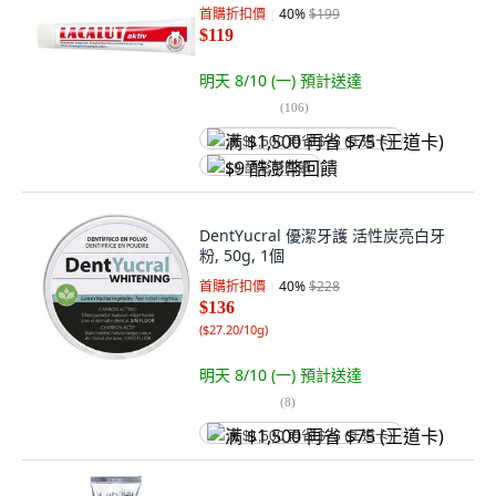
首購折扣價
40
%
$199
$119
明天 8/10 (一)
預計送達
(
106
)
满 $1,500 再省 $75 (王道卡)
$9 酷澎幣回饋
DentYucral 優潔牙護 活性炭亮白牙
粉, 50g, 1個
首購折扣價
40
%
$228
$136
(
$27.20/10g
)
明天 8/10 (一)
預計送達
(
8
)
满 $1,500 再省 $75 (王道卡)