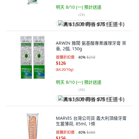
明天 8/10 (一)
預計送達
(
24
)
满 $1,500 再省 $75 (王道卡)
ARWIN 雅聞 氨基酸專業護理牙膏 茶
香, 2個, 150g
首購折扣價
40
%
$210
$126
(
$4.20/10g
)
明天 8/10 (一)
預計送達
(
10
)
满 $1,500 再省 $75 (王道卡)
MARVIS 台灣公司貨 義大利頂級牙膏
生薑薄荷, 85ml, 1條
首購折扣價
40
%
$260
$156