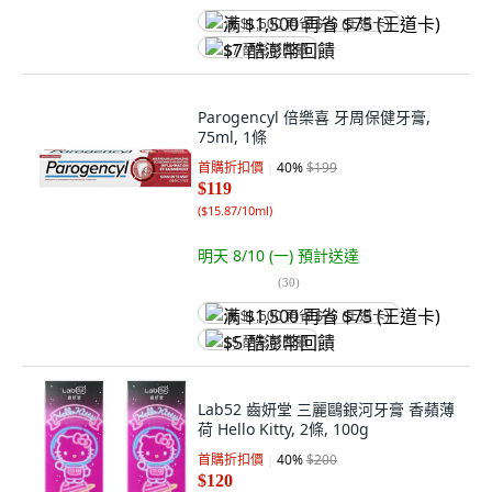
满 $1,500 再省 $75 (王道卡)
$7 酷澎幣回饋
Parogencyl 倍樂喜 牙周保健牙膏,
75ml, 1條
首購折扣價
40
%
$199
$119
(
$15.87/10ml
)
明天 8/10 (一)
預計送達
(
30
)
满 $1,500 再省 $75 (王道卡)
$5 酷澎幣回饋
Lab52 齒妍堂 三麗鷗銀河牙膏 香蘋薄
荷 Hello Kitty, 2條, 100g
首購折扣價
40
%
$200
$120