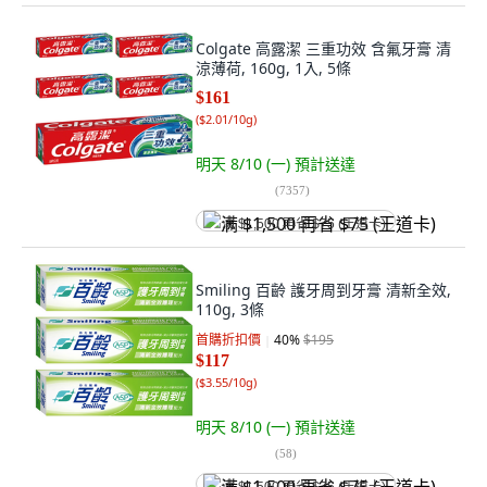
Colgate 高露潔 三重功效 含氟牙膏 清
涼薄荷, 160g, 1入, 5條
$161
(
$2.01/10g
)
明天 8/10 (一)
預計送達
(
7357
)
满 $1,500 再省 $75 (王道卡)
Smiling 百齡 護牙周到牙膏 清新全效,
110g, 3條
首購折扣價
40
%
$195
$117
(
$3.55/10g
)
明天 8/10 (一)
預計送達
(
58
)