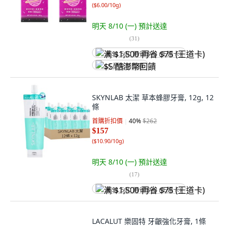
(
$6.00/10g
)
明天 8/10 (一)
預計送達
(
31
)
满 $1,500 再省 $75 (王道卡)
$5 酷澎幣回饋
SKYNLAB 太潔 草本蜂膠牙膏, 12g, 12
條
首購折扣價
40
%
$262
$157
(
$10.90/10g
)
明天 8/10 (一)
預計送達
(
17
)
满 $1,500 再省 $75 (王道卡)
LACALUT 樂固特 牙齦強化牙膏, 1條