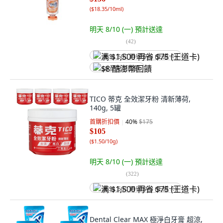
(
$18.35/10ml
)
明天 8/10 (一)
預計送達
(
42
)
满 $1,500 再省 $75 (王道卡)
$8 酷澎幣回饋
TICO 蒂克 全效潔牙粉 清新薄荷,
140g, 5罐
首購折扣價
40
%
$175
$105
(
$1.50/10g
)
明天 8/10 (一)
預計送達
(
322
)
满 $1,500 再省 $75 (王道卡)
Dental Clear MAX 極淨白牙膏 超涼,