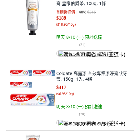
膏 皇家伯爵茶, 100g, 1條
首購折扣價
40
%
$315
$189
(
$18.90/10g
)
明天 8/10 (一)
預計送達
(
21
)
满 $1,500 再省 $75 (王道卡)
Colgate 高露潔 全效專業潔淨膏狀牙
膏, 150g, 1入, 4條
$417
(
$6.95/10g
)
明天 8/10 (一)
預計送達
(
28
)
满 $1,500 再省 $75 (王道卡)