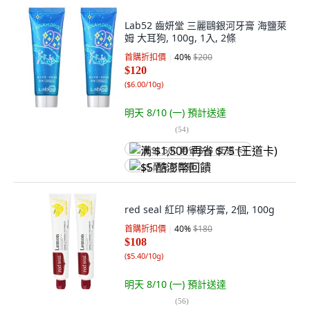
Lab52 齒妍堂 三麗鷗銀河牙膏 海鹽萊
姆 大耳狗, 100g, 1入, 2條
首購折扣價
40
%
$200
$120
(
$6.00/10g
)
明天 8/10 (一)
預計送達
(
54
)
满 $1,500 再省 $75 (王道卡)
$5 酷澎幣回饋
red seal 紅印 檸檬牙膏, 2個, 100g
首購折扣價
40
%
$180
$108
(
$5.40/10g
)
明天 8/10 (一)
預計送達
(
56
)