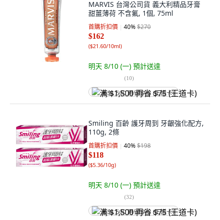
MARVIS 台灣公司貨 義大利精品牙膏
甜薑薄荷 不含氟, 1個, 75ml
首購折扣價
40
%
$270
$162
(
$21.60/10ml
)
明天 8/10 (一)
預計送達
(
10
)
满 $1,500 再省 $75 (王道卡)
Smiling 百齡 護牙周到 牙齦強化配方,
110g, 2條
首購折扣價
40
%
$198
$118
(
$5.36/10g
)
明天 8/10 (一)
預計送達
(
32
)
满 $1,500 再省 $75 (王道卡)