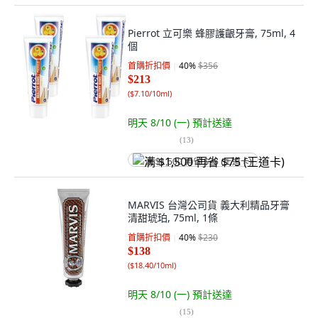
Pierrot 立可樂 蜂膠護齦牙膏, 75ml, 4
個
首購折扣價
40
%
$356
$213
(
$7.10/10ml
)
明天 8/10 (一)
預計送達
(
13
)
满 $1,500 再省 $75 (王道卡)
MARVIS 台灣公司貨 義大利精品牙膏
清甜琥珀, 75ml, 1條
首購折扣價
40
%
$230
$138
(
$18.40/10ml
)
明天 8/10 (一)
預計送達
(
15
)