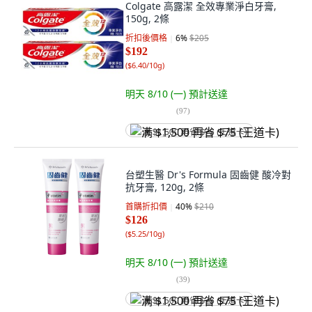
Colgate 高露潔 全效專業淨白牙膏,
150g, 2條
折扣後價格
6
%
$205
$192
(
$6.40/10g
)
明天 8/10 (一)
預計送達
(
97
)
满 $1,500 再省 $75 (王道卡)
台塑生醫 Dr's Formula 固齒健 酸冷對
抗牙膏, 120g, 2條
首購折扣價
40
%
$210
$126
(
$5.25/10g
)
明天 8/10 (一)
預計送達
(
39
)
满 $1,500 再省 $75 (王道卡)