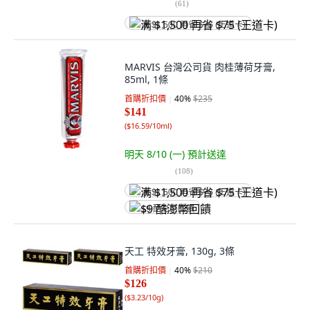
(
61
)
满 $1,500 再省 $75 (王道卡)
MARVIS 台灣公司貨 肉桂薄荷牙膏,
85ml, 1條
首購折扣價
40
%
$235
$141
(
$16.59/10ml
)
明天 8/10 (一)
預計送達
(
108
)
满 $1,500 再省 $75 (王道卡)
$9 酷澎幣回饋
天工 特效牙膏, 130g, 3條
首購折扣價
40
%
$210
$126
(
$3.23/10g
)