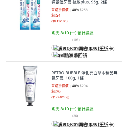
適齦佳牙膏 抗敏plus, 95g, 2條
首購折扣價
40
%
$258
$154
(
$8.11/10g
)
明天 8/10 (一)
預計送達
(
105
)
满 $1,500 再省 $75 (王道卡)
$8 酷澎幣回饋
RETRO BUBBLE 淨化亮白草本精品無
氟牙膏, 100g, 1條
首購折扣價
40
%
$294
$176
(
$17.60/10g
)
明天 8/10 (一)
預計送達
(
26
)
满 $1,500 再省 $75 (王道卡)