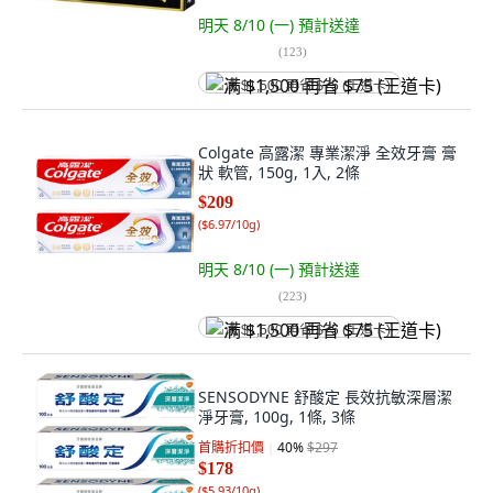
明天 8/10 (一)
預計送達
(
123
)
满 $1,500 再省 $75 (王道卡)
Colgate 高露潔 專業潔淨 全效牙膏 膏
狀 軟管, 150g, 1入, 2條
$209
(
$6.97/10g
)
明天 8/10 (一)
預計送達
(
223
)
满 $1,500 再省 $75 (王道卡)
SENSODYNE 舒酸定 長效抗敏深層潔
淨牙膏, 100g, 1條, 3條
首購折扣價
40
%
$297
$178
(
$5.93/10g
)