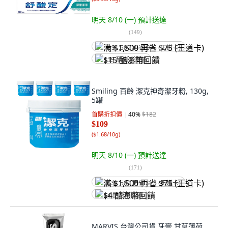
明天 8/10 (一)
預計送達
(
149
)
满 $1,500 再省 $75 (王道卡)
$15 酷澎幣回饋
Smiling 百齡 潔克神奇潔牙粉, 130g,
5罐
首購折扣價
40
%
$182
$109
(
$1.68/10g
)
明天 8/10 (一)
預計送達
(
171
)
满 $1,500 再省 $75 (王道卡)
$4 酷澎幣回饋
MARVIS 台灣公司貨 牙膏 甘草薄荷,