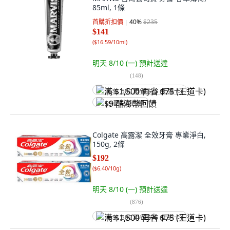
85ml, 1條
首購折扣價
40
%
$235
$141
(
$16.59/10ml
)
明天 8/10 (一)
預計送達
(
148
)
满 $1,500 再省 $75 (王道卡)
$9 酷澎幣回饋
Colgate 高露潔 全效牙膏 專業淨白,
150g, 2條
$192
(
$6.40/10g
)
明天 8/10 (一)
預計送達
(
876
)
满 $1,500 再省 $75 (王道卡)