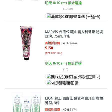
明天 8/10 (一)
預計送達
(
10420
)
满 $1,500 再省 $75 (王道卡)
MARVIS 台灣公司貨 義大利牙膏 秘境
玫瑰, 75ml, 1條
首購折扣價
40
%
$264
$158
(
$21.07/10ml
)
明天 8/10 (一)
預計送達
(
13
)
满 $1,500 再省 $75 (王道卡)
$13 酷澎幣回饋
LION 獅王 固齒佳 酵素亮白牙膏 柑橘
薄荷, 3條
首購折扣價
40
%
$174