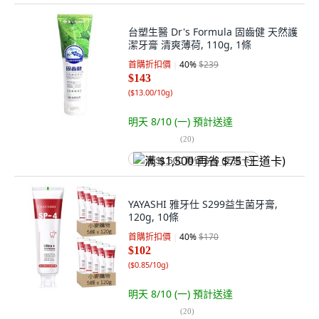
台塑生醫 Dr's Formula 固齒健 天然護
潔牙膏 清爽薄荷, 110g, 1條
首購折扣價
40
%
$239
$143
(
$13.00/10g
)
明天 8/10 (一)
預計送達
(
20
)
满 $1,500 再省 $75 (王道卡)
YAYASHI 雅牙仕 S299益生菌牙膏,
120g, 10條
首購折扣價
40
%
$170
$102
(
$0.85/10g
)
明天 8/10 (一)
預計送達
(
20
)