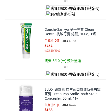
(
50
)
满 $1,500 再省 $75 (王道卡)
$6 酷澎幣回饋
Daiichi-Sankyo 第一三共 Clean
Dental 抗敏牙膏 綠管, 100g, 1條
首購折扣價
40
%
$388
$232
(
$23.20/10g
)
明天 8/10 (一)
預計送達
(
15
)
满 $1,500 再省 $75 (王道卡)
ELLO. 研舒肌 益生菌口氣清新亮白矯
正膏 Fresh Pop SmileTooth Stain
Concealer, 55ml, 1個
首購折扣價
40
%
$275
$165