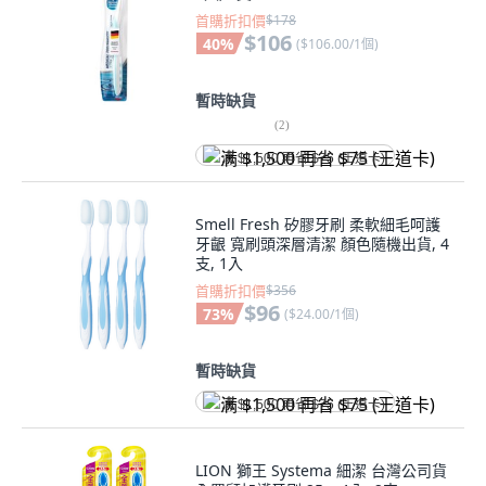
首購折扣價
$178
$106
40
%
(
$106.00/1個
)
暫時缺貨
(
2
)
满 $1,500 再省 $75 (王道卡)
Smell Fresh 矽膠牙刷 柔軟細毛呵護
牙齦 寬刷頭深層清潔 顏色隨機出貨, 4
支, 1入
首購折扣價
$356
$96
73
%
(
$24.00/1個
)
暫時缺貨
满 $1,500 再省 $75 (王道卡)
LION 獅王 Systema 細潔 台灣公司貨