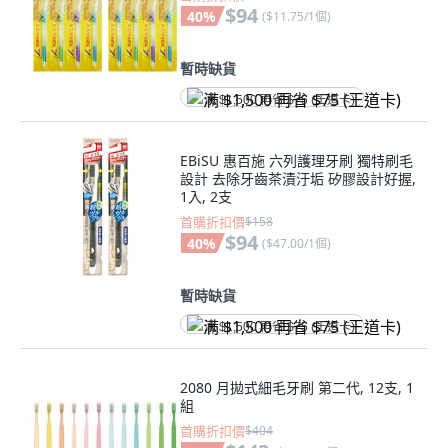
$94
40
%
(
$11.75/1個
)
暫時缺貨
满 $1,500 再省 $75 (王道卡)
EBiSU 惠百施 六列護理牙刷 獨特刷毛
設計 去除牙齒茶漬汙垢 矽膠設計好握,
1入, 2支
首購折扣價
$158
$94
40
%
(
$47.00/1個
)
暫時缺貨
满 $1,500 再省 $75 (王道卡)
2080 月拋式細毛牙刷 第二代, 12支, 1
組
首購折扣價
$404