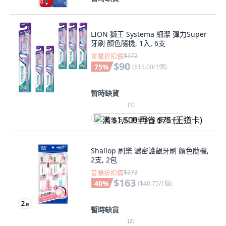
LION 獅王 Systema 細潔 彈力Super
牙刷 顏色隨機, 1入, 6支
首購折扣價
$372
$90
75
%
(
$15.00/1個
)
暫時缺貨
(
1
)
满 $1,500 再省 $75 (王道卡)
Shallop 刷樂 濃密護齦牙刷 顏色隨機,
2支, 2包
首購折扣價
$272
$163
40
%
(
$40.75/1個
)
暫時缺貨
(
2
)