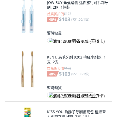
JOW BUY 蕉蕉購物 迷你旅行可拆卸牙
刷, 2個, 1個裝
首購折扣價
$173
$103
40
%
(
$51.50/1個
)
暫時缺貨
满 $1,500 再省 $75 (王道卡)
KENT. 馬毛牙刷 9202 桃紅小刷頭, 1
支, 2支
首購折扣價
$172
$103
40
%
(
$51.50/1個
)
暫時缺貨
满 $1,500 再省 $75 (王道卡)
KISS YOU 負離子牙刷補充包 極細型
大刷頭含氟 H38, 2支, 1組