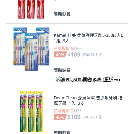
暫時缺貨
Kamei 佳美 柔絲護理牙刷L-350(3入),
1組, 3入
首購折扣價
$183
$109
40
%
(
$36.33/1個
)
暫時缺貨
满 $1,500 再省 $75 (王道卡)
Deep Clean 深層清潔 普通毛牙刷 按
摩牙齦, 1入, 3支
首購折扣價
$183
$109
40
%
(
$36.33/1個
)
暫時缺貨