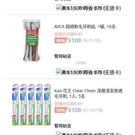
满 $1,500 再省 $75 (王道卡)
AVCA 超細軟毛牙刷組, 1罐, 16支
首購折扣價
$181
$108
40
%
(
$6.75/1個
)
暫時缺貨
(
3793
)
满 $1,500 再省 $75 (王道卡)
Kao 花王 Clear Clean 深層清潔普通
毛牙刷, 1入, 5支
首購折扣價
$220
$108
50
%
(
$21.60/1個
)
暫時缺貨