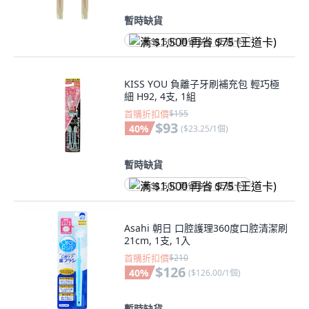
暫時缺貨
满 $1,500 再省 $75 (王道卡)
KISS YOU 負離子牙刷補充包 輕巧極
細 H92, 4支, 1組
首購折扣價
$155
$93
40
%
(
$23.25/1個
)
暫時缺貨
满 $1,500 再省 $75 (王道卡)
Asahi 朝日 口腔護理360度口腔清潔刷
21cm, 1支, 1入
首購折扣價
$210
$126
40
%
(
$126.00/1個
)
暫時缺貨