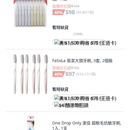
首購折扣價
$164
$98
40
%
(
$9.80/1個
)
暫時缺貨
(
5368
)
满 $1,500 再省 $75 (王道卡)
FaSoLa 易潔大頭牙刷, 3套, 2個裝
首購折扣價
$162
$97
40
%
(
$16.17/1個
)
暫時缺貨
满 $1,500 再省 $75 (王道卡)
$4 酷澎幣回饋
One Drop Only 漱佳 超軟毛抗敏牙刷,
1入, 1支