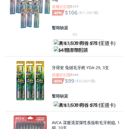
首購折扣價
$177
$106
40
%
(
$11.78/1個
)
暫時缺貨
(
1
)
满 $1,500 再省 $75 (王道卡)
$4 酷澎幣回饋
牙得安 兔絨毛牙刷 YDA-29, 3支
首購折扣價
$165
$99
40
%
(
$33.00/1個
)
暫時缺貨
满 $1,500 再省 $75 (王道卡)
AVCA 深層清潔彈性長版軟毛牙刷組, 1
組, 10支