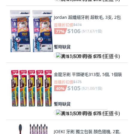
Jordan 超纖細牙刷 超軟毛, 3支, 2包
首購折扣價
$474
$106
77
%
(
$17.67/1個
)
暫時缺貨
满 $1,500 再省 $75 (王道卡)
金龍牙刷 平頭硬毛313型, 5個, 1個裝
首購折扣價
$175
$105
40
%
(
$21.00/1個
)
暫時缺貨
满 $1,500 再省 $75 (王道卡)
JOEKI 牙刷 獨立包裝 顏色隨機, 2套,