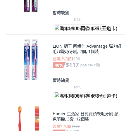
暫時缺貨
(
162
)
满 $1,500 再省 $75 (王道卡)
LION 獅王 固齒佳 Advantage 彈力細
毛超纖巧牙刷, 2個, 1個裝
首購折扣價
$196
$117
40
%
(
$58.50/1個
)
暫時缺貨
(
243
)
满 $1,500 再省 $75 (王道卡)
Homer 生活家 日式寬頭軟毛牙刷 顏
色隨機, 3套, 12個裝
首購折扣價
$195