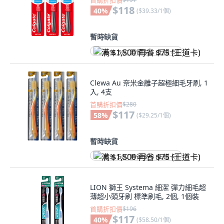
首購折扣價
$118
40
%
(
$39.33/1個
)
暫時缺貨
满 $1,500 再省 $75 (王道卡)
Clewa Au 奈米金離子超極細毛牙刷, 1
入, 4支
首購折扣價
$280
$117
58
%
(
$29.25/1個
)
暫時缺貨
满 $1,500 再省 $75 (王道卡)
LION 獅王 Systema 細潔 彈力細毛超
薄超小頭牙刷 標準刷毛, 2個, 1個裝
首購折扣價
$196
$117
40
%
(
$58.50/1個
)