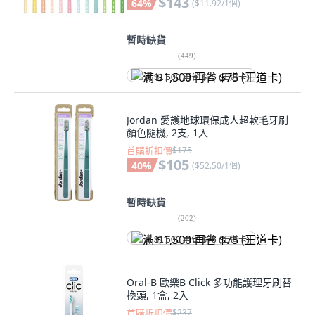
$143
64
%
(
$11.92/1個
)
暫時缺貨
(
449
)
满 $1,500 再省 $75 (王道卡)
Jordan 愛護地球環保成人超軟毛牙刷
顏色隨機, 2支, 1入
首購折扣價
$175
$105
40
%
(
$52.50/1個
)
暫時缺貨
(
202
)
满 $1,500 再省 $75 (王道卡)
Oral-B 歐樂B Click 多功能護理牙刷替
換頭, 1盒, 2入
首購折扣價
$237