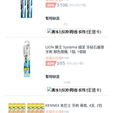
$106
40
%
(
$53.00/1個
)
暫時缺貨
(
1
)
满 $1,500 再省 $75 (王道卡)
LION 獅王 Systema 細潔 牙結石護理
牙刷 顏色隨機, 1個, 1個裝
首購折扣價
$159
$95
40
%
(
$95.00/1個
)
暫時缺貨
(
120
)
满 $1,500 再省 $75 (王道卡)
KENNEX 肯尼士 牙刷 黃款, 4支, 2包
首購折扣價
$158