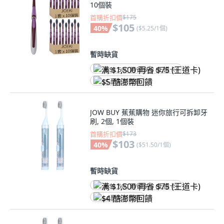
10個裝
首購折扣價
$175
$105
40
%
(
$5.25/1個
)
暫時缺貨
满 $1,500 再省 $75 (王道卡)
$5 酷澎幣回饋
JOW BUY 蕉蕉購物 迷你旅行可拆卸牙
刷, 2個, 1個裝
首購折扣價
$173
$103
40
%
(
$51.50/1個
)
暫時缺貨
满 $1,500 再省 $75 (王道卡)
$4 酷澎幣回饋