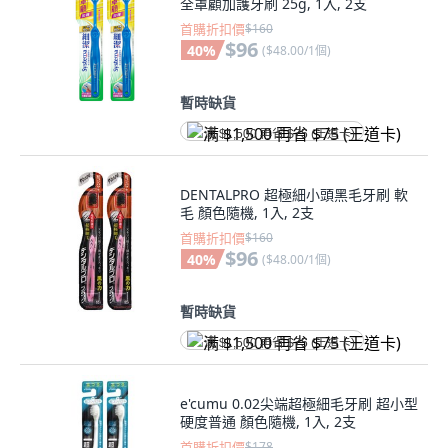
全罩顧加護牙刷 25g, 1入, 2支
首購折扣價
$160
$96
40
%
(
$48.00/1個
)
暫時缺貨
满 $1,500 再省 $75 (王道卡)
DENTALPRO 超極細小頭黑毛牙刷 軟
毛 顏色隨機, 1入, 2支
首購折扣價
$160
$96
40
%
(
$48.00/1個
)
暫時缺貨
满 $1,500 再省 $75 (王道卡)
e'cumu 0.02尖端超極細毛牙刷 超小型
硬度普通 顏色隨機, 1入, 2支
首購折扣價
$178