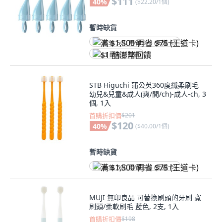
$111
40
%
(
$22.20/1個
)
暫時缺貨
满 $1,500 再省 $75 (王道卡)
$1 酷澎幣回饋
STB Higuchi 蒲公英360度纖柔刷毛
幼兒&兒童&成人(爽/間/ch)-成人-ch, 3
個, 1入
首購折扣價
$201
$120
40
%
(
$40.00/1個
)
暫時缺貨
满 $1,500 再省 $75 (王道卡)
MUJI 無印良品 可替換刷頭的牙刷 寬
刷頭/柔軟刷毛 藍色, 2支, 1入
首購折扣價
$198