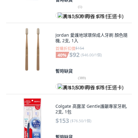
(
1
)
满 $1,500 再省 $75 (王道卡)
Jordan 愛護地球環保成人牙刷 顏色隨
機, 2支, 1入
首購折扣價
$154
$92
40
%
(
$46.00/1個
)
暫時缺貨
(
389
)
满 $1,500 再省 $75 (王道卡)
Colgate 高露潔 Gentle護齦專家牙刷,
2支, 1包
$153
(
$76.50/1個
)
暫時缺貨