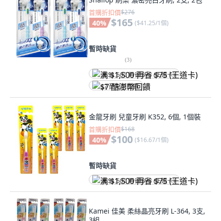
首購折扣價
$276
$165
40
%
(
$41.25/1個
)
暫時缺貨
(
3
)
满 $1,500 再省 $75 (王道卡)
$7 酷澎幣回饋
金龍牙刷 兒童牙刷 K352, 6個, 1個裝
首購折扣價
$168
$100
40
%
(
$16.67/1個
)
暫時缺貨
满 $1,500 再省 $75 (王道卡)
Kamei 佳美 柔絲晶亮牙刷 L-364, 3支,
3組