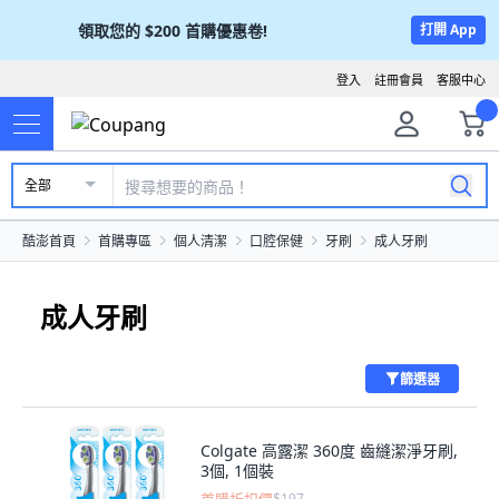
領取您的
$200
首購優惠卷!
打開 App
登入
註冊會員
客服中心
全部
酷澎首頁
首購專區
個人清潔
口腔保健
牙刷
成人牙刷
成人牙刷
篩選器
Colgate 高露潔 360度 齒縫潔淨牙刷,
3個, 1個裝
$197