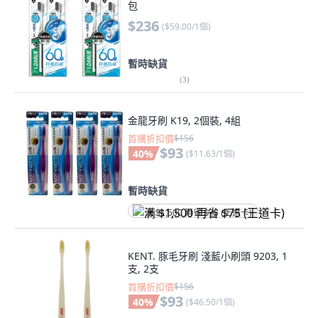
包
$236
(
$59.00/1個
)
暫時缺貨
(
3
)
金龍牙刷 K19, 2個裝, 4組
首購折扣價
$156
$93
40
%
(
$11.63/1個
)
暫時缺貨
满 $1,500 再省 $75 (王道卡)
KENT. 豚毛牙刷 淺藍小刷頭 9203, 1
支, 2支
首購折扣價
$156
$93
40
%
(
$46.50/1個
)