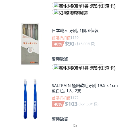
满 $1,500 再省 $75 (王道卡)
$3 酷澎幣回饋
日本職人 牙刷, 1個, 6個裝
首購折扣價
$150
$90
40
%
(
$15.00/1個
)
暫時缺貨
满 $1,500 再省 $75 (王道卡)
SALTRAIN 極細軟毛牙刷 19.5 x 1cm
藍白色, 1入, 2支
首購折扣價
$172
$103
40
%
(
$51.50/1個
)
暫時缺貨
(
2
)