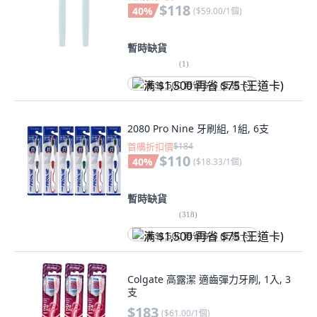
$118
40
%
(
$59.00/1個
)
暫時缺貨
(
1
)
满 $1,500 再省 $75 (王道卡)
2080 Pro Nine 牙刷組, 1組, 6支
首購折扣價
$184
$110
40
%
(
$18.33/1個
)
暫時缺貨
(
318
)
满 $1,500 再省 $75 (王道卡)
Colgate 高露潔 適齒彈力牙刷, 1入, 3
支
$183
(
$61.00/1個
)