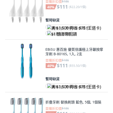
首購折扣價
$186
$111
40
%
(
$22.20/1個
)
暫時缺貨
满 $1,500 再省 $75 (王道卡)
$1 酷澎幣回饋
EBiSU 惠百施 優質倍護極上牙齦按摩
牙刷 B-8016S, 1入, 2支
首購折扣價
$186
$111
40
%
(
$55.50/1個
)
暫時缺貨
满 $1,500 再省 $75 (王道卡)
折疊牙刷 替換刷頭 藍色, 5個, 1個裝
首購折扣價
$186