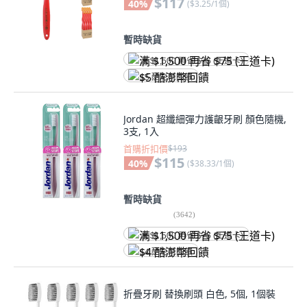
$117
40
%
(
$3.25/1個
)
暫時缺貨
满 $1,500 再省 $75 (王道卡)
$5 酷澎幣回饋
Jordan 超纖細彈力護齦牙刷 顏色隨機,
3支, 1入
首購折扣價
$193
$115
40
%
(
$38.33/1個
)
暫時缺貨
(
3642
)
满 $1,500 再省 $75 (王道卡)
$4 酷澎幣回饋
折疊牙刷 替換刷頭 白色, 5個, 1個裝