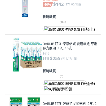
$142
40
%
(
$71.00/1個
)
暫時缺貨
(
166
)
满 $1,500 再省 $75 (王道卡)
DARLIE 好來 深潔倍護 雙層軟毛 牙刷
彈力刷頭, 1入, 18支
$419
$255
39
%
(
$14.17/1個
)
暫時缺貨
(
3
)
满 $1,500 再省 $75 (王道卡)
$6 酷澎幣回饋
DARLIE 好來 銀離子炭潔牙刷, 2支, 2