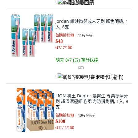
$5 酷澎幣回饋
Jordan 維妙微笑成人牙刷 顏色隨機, 1
入, 6支
首購折扣價
41
%
$73
$43
(
$7.17/1個
)
明天 8/7 (五)
預計送達
(
27
)
满 $1,500 再省 $75 (王道卡)
LION 獅王 Dentor 晨醫生 專業捷淨牙
刷 超深潔極細毛 強力防滑刷柄, 1入, 9
支
首購折扣價
40
%
$168
$100
(
$11.11/1個
)