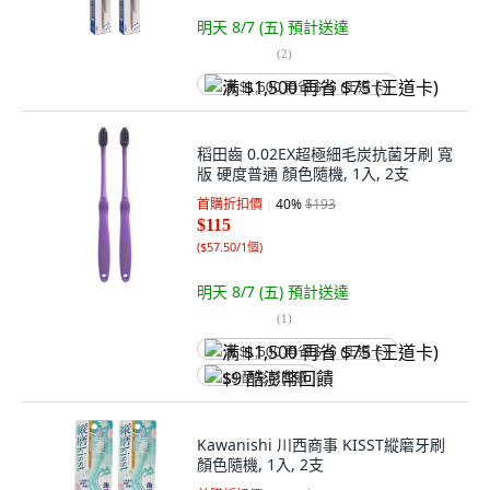
明天 8/7 (五)
預計送達
(
2
)
满 $1,500 再省 $75 (王道卡)
稻田齒 0.02EX超極細毛炭抗菌牙刷 寬
版 硬度普通 顏色隨機, 1入, 2支
首購折扣價
40
%
$193
$115
(
$57.50/1個
)
明天 8/7 (五)
預計送達
(
1
)
满 $1,500 再省 $75 (王道卡)
$9 酷澎幣回饋
Kawanishi 川西商事 KISST縱磨牙刷
顏色隨機, 1入, 2支