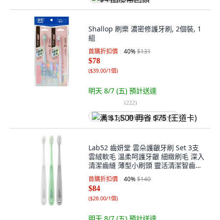
Shallop 刷樂 濃密修護牙刷, 2個裝, 1
組
首購折扣價
40
%
$131
$78
(
$39.00/1個
)
明天 8/7 (五)
預計送達
(
222
)
满 $1,500 再省 $75 (王道卡)
Lab52 齒妍堂 雲朵護齦牙刷 Set 3支
雲絨軟毛 溫柔呵護牙齦 細緻刷毛 深入
清潔齒縫 薄型小刷頭 靈活清潔智齒區,
1組
首購折扣價
40
%
$140
$84
(
$28.00/1個
)
明天 8/7 (五)
預計送達