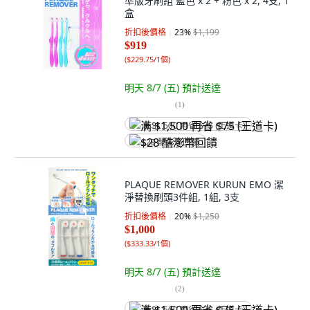
準版牙刷組 藍色 x 2 + 粉色 x 2, 4支, 1
盒
折扣後價格
23
%
$1,199
$919
(
$229.75/1個
)
明天 8/7 (五)
預計送達
(
1
)
满 $1,500 再省 $75 (王道卡)
$28 酷澎幣回饋
PLAQUE REMOVER KURUN EMO 潔
淨替換刷頭3件組, 1組, 3支
折扣後價格
20
%
$1,250
$1,000
(
$333.33/1個
)
明天 8/7 (五)
預計送達
(
2
)