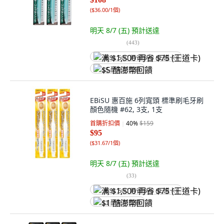
(
$36.00/1個
)
明天 8/7 (五)
預計送達
(
443
)
满 $1,500 再省 $75 (王道卡)
$5 酷澎幣回饋
EBiSU 惠百施 6列寬頭 標準刷毛牙刷
顏色隨機 #62, 3支, 1支
首購折扣價
40
%
$159
$95
(
$31.67/1個
)
明天 8/7 (五)
預計送達
(
33
)
满 $1,500 再省 $75 (王道卡)
$1 酷澎幣回饋