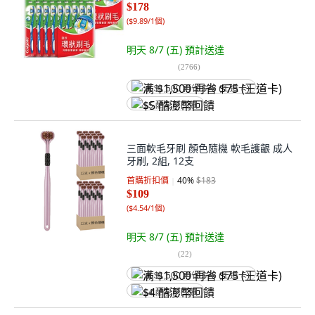
$178
(
$9.89/1個
)
明天 8/7 (五)
預計送達
(
2766
)
满 $1,500 再省 $75 (王道卡)
$5 酷澎幣回饋
三面軟毛牙刷 顏色隨機 軟毛護齦 成人
牙刷, 2組, 12支
首購折扣價
40
%
$183
$109
(
$4.54/1個
)
明天 8/7 (五)
預計送達
(
22
)
满 $1,500 再省 $75 (王道卡)
$4 酷澎幣回饋