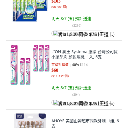
$103
(
$8.58/1個
)
明天 8/7 (五)
預計送達
(
2296
)
满 $1,500 再省 $75 (王道卡)
LION 獅王 Systema 細潔 台灣公司貨
小頭牙刷 顏色隨機, 1入, 6支
首購折扣價
40
%
$114
$68
(
$11.33/1個
)
明天 8/7 (五)
預計送達
(
204
)
满 $1,500 再省 $75 (王道卡)
AHOYE 美國山姆超市同款牙刷, 1組, 6
支