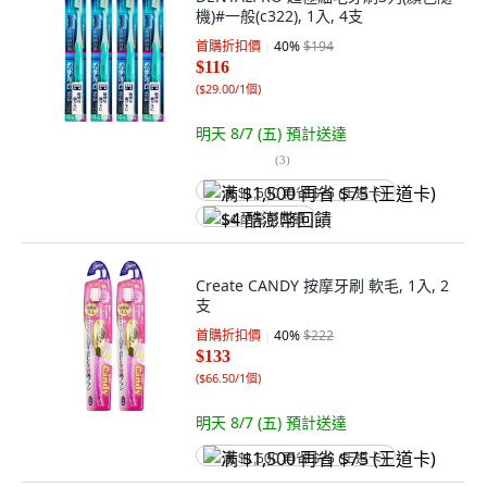
機)#一般(c322), 1入, 4支
首購折扣價
40
%
$194
$116
(
$29.00/1個
)
明天 8/7 (五)
預計送達
(
3
)
满 $1,500 再省 $75 (王道卡)
$4 酷澎幣回饋
Create CANDY 按摩牙刷 軟毛, 1入, 2
支
首購折扣價
40
%
$222
$133
(
$66.50/1個
)
明天 8/7 (五)
預計送達
满 $1,500 再省 $75 (王道卡)