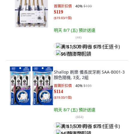
首購折扣價
40
%
$199
$119
(
$19.83/1個
)
明天 8/7 (五)
預計送達
(
44
)
满 $1,500 再省 $75 (王道卡)
$6 酷澎幣回饋
Shallop 刷樂 備長炭牙刷 SAA-B001-3
顏色隨機, 3支, 2組
首購折扣價
40
%
$191
$114
(
$19.00/1個
)
明天 8/7 (五)
預計送達
(
664
)
满 $1,500 再省 $75 (王道卡)
$4 酷澎幣回饋