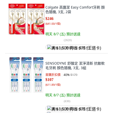
Colgate 高露潔 Easy Comfort牙刷 顏
色隨機, 3支, 2袋
$246
(
$41.00/1個
)
明天 8/7 (五)
預計送達
(
2620
)
满 $1,500 再省 $75 (王道卡)
SENSODYNE 舒酸定 潔淨清新 抗敏軟
毛牙刷 顏色隨機, 3支, 3組
首購折扣價
40
%
$179
$107
(
$11.89/1個
)
明天 8/7 (五)
預計送達
(
630
)
满 $1,500 再省 $75 (王道卡)