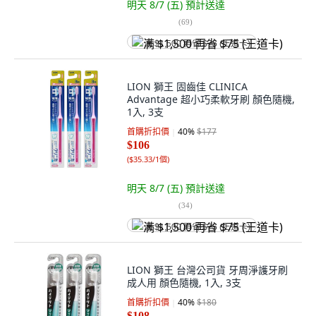
明天 8/7 (五)
預計送達
(
69
)
满 $1,500 再省 $75 (王道卡)
LION 獅王 固齒佳 CLINICA
Advantage 超小巧柔軟牙刷 顏色隨機,
1入, 3支
首購折扣價
40
%
$177
$106
(
$35.33/1個
)
明天 8/7 (五)
預計送達
(
34
)
满 $1,500 再省 $75 (王道卡)
LION 獅王 台灣公司貨 牙周淨護牙刷
成人用 顏色隨機, 1入, 3支
首購折扣價
40
%
$180
$108