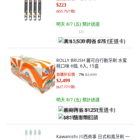
$223
(
$55.75/1個
)
明天 8/7 (五)
預計送達
(
2
)
满 $1,500 再省 $75 (王道卡)
ROLLY BRUSH 麗可白行動牙刷 水蜜
桃口味 6個, 6入, 15盒
首購折扣價
7
%
$2,699
$2,499
(
$27.77/1個
)
明天 8/7 (五)
預計送達
最高再省 $125 (王道卡)
$81 酷澎幣回饋
Kawanishi 川西商事 日式和風牙刷 一