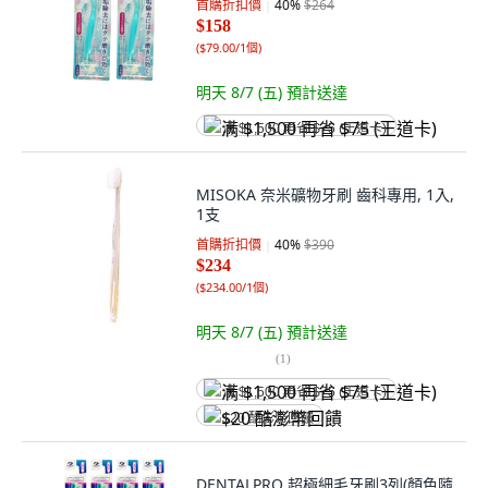
首購折扣價
40
%
$264
$158
(
$79.00/1個
)
明天 8/7 (五)
預計送達
满 $1,500 再省 $75 (王道卡)
MISOKA 奈米礦物牙刷 齒科專用, 1入,
1支
首購折扣價
40
%
$390
$234
(
$234.00/1個
)
明天 8/7 (五)
預計送達
(
1
)
满 $1,500 再省 $75 (王道卡)
$20 酷澎幣回饋
DENTALPRO 超極細毛牙刷3列(顏色隨