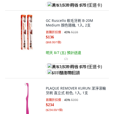
满 $1,500 再省 $75 (王道卡)
GC Ruscello 軟毛牙刷 B-20M
Medium 顏色隨機, 1入, 2支
首購折扣價
40
%
$228
$136
(
$68.00/1個
)
明天 8/7 (五)
預計送達
(
2
)
满 $1,500 再省 $75 (王道卡)
$11 酷澎幣回饋
PLAQUE REMOVER KURUN 潔淨滾輪
牙刷 直立式 粉色, 1入, 1支
首購折扣價
40
%
$390
$234
(
$234.00/1個
)