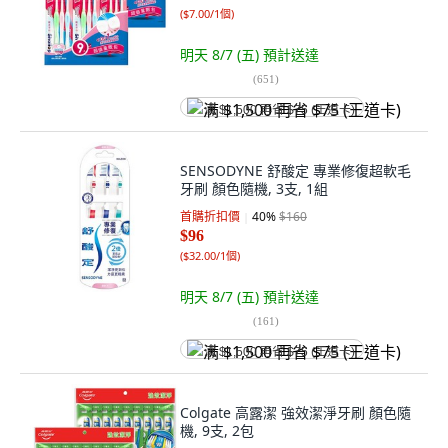
(
$7.00/1個
)
明天 8/7 (五)
預計送達
(
651
)
满 $1,500 再省 $75 (王道卡)
SENSODYNE 舒酸定 專業修復超軟毛
牙刷 顏色隨機, 3支, 1組
首購折扣價
40
%
$160
$96
(
$32.00/1個
)
明天 8/7 (五)
預計送達
(
161
)
满 $1,500 再省 $75 (王道卡)
Colgate 高露潔 強效潔淨牙刷 顏色隨
機, 9支, 2包