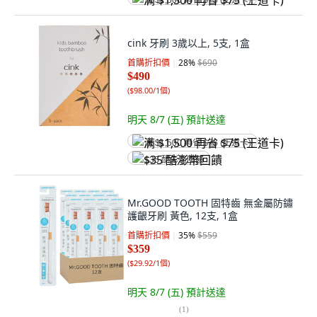
满 $1,500 再省 $75 (王道卡)
cink 牙刷 3歲以上, 5支, 1盒
首購折扣價
28
%
$690
$490
(
$98.00/1個
)
明天 8/7 (五)
預計送達
满 $1,500 再省 $75 (王道卡)
$35 酷澎幣回饋
Mr.GOOD TOOTH 固特齒 無金屬防鏽
護齦牙刷 黃色, 12支, 1盒
首購折扣價
35
%
$559
$359
(
$29.92/1個
)
明天 8/7 (五)
預計送達
(
1
)