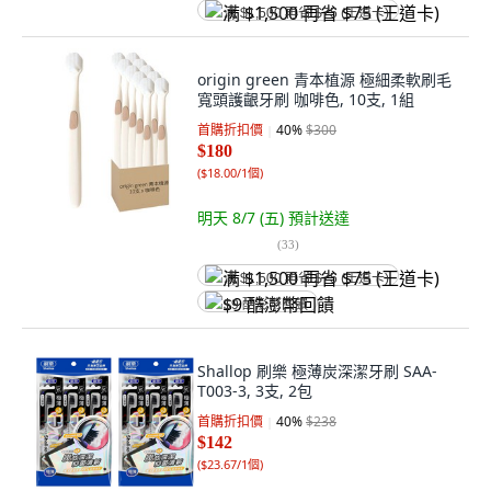
满 $1,500 再省 $75 (王道卡)
origin green 青本植源 極細柔軟刷毛
寬頭護齦牙刷 咖啡色, 10支, 1組
首購折扣價
40
%
$300
$180
(
$18.00/1個
)
明天 8/7 (五)
預計送達
(
33
)
满 $1,500 再省 $75 (王道卡)
$9 酷澎幣回饋
Shallop 刷樂 極薄炭深潔牙刷 SAA-
T003-3, 3支, 2包
首購折扣價
40
%
$238
$142
(
$23.67/1個
)