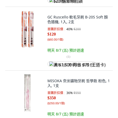
$23 酷澎幣回饋
GC Ruscello 軟毛牙刷 B-20S Soft 顏
色隨機, 1入, 2支
首購折扣價
40
%
$200
$120
(
$60.00/1個
)
明天 8/7 (五)
預計送達
(
1
)
满 $1,500 再省 $75 (王道卡)
MISOKA 奈米礦物牙刷 哲學款 粉色, 1
入, 1支
首購折扣價
36
%
$550
$350
(
$350.00/1個
)
明天 8/7 (五)
預計送達