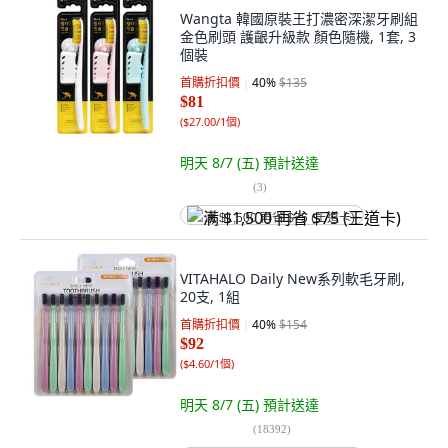
Wangta 韓國原裝王打濃密深潔牙刷組
金色刷頭 護齦升級款 顏色隨機, 1套, 3
個裝
首購折扣價
40
%
$135
$81
(
$27.00/1個
)
明天 8/7 (五)
預計送達
(
3
)
满 $1,500 再省 $75 (王道卡)
VITAHALO Daily New系列軟毛牙刷,
20支, 1組
首購折扣價
40
%
$154
$92
(
$4.60/1個
)
明天 8/7 (五)
預計送達
(
18392
)