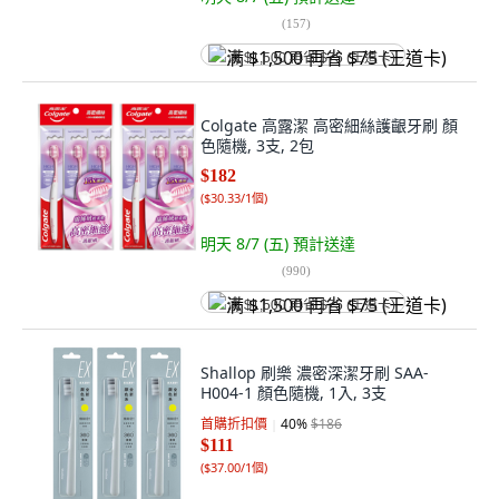
(
157
)
满 $1,500 再省 $75 (王道卡)
Colgate 高露潔 高密細絲護齦牙刷 顏
色隨機, 3支, 2包
$182
(
$30.33/1個
)
明天 8/7 (五)
預計送達
(
990
)
满 $1,500 再省 $75 (王道卡)
Shallop 刷樂 濃密深潔牙刷 SAA-
H004-1 顏色隨機, 1入, 3支
首購折扣價
40
%
$186
$111
(
$37.00/1個
)