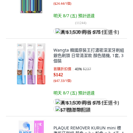
(
$24.44/1個
)
明天 8/7 (五)
預計送達
(
11244
)
满 $1,500 再省 $75 (王道卡)
Wangta 韓國原裝王打濃密深潔牙刷組
銀色刷頭 日常清潔款 顏色隨機, 1套, 3
個裝
首購折扣價
40
%
$237
$142
(
$47.33/1個
)
明天 8/7 (五)
預計送達
满 $1,500 再省 $75 (王道卡)
$7 酷澎幣回饋
PLAQUE REMOVER KURUN mini 標