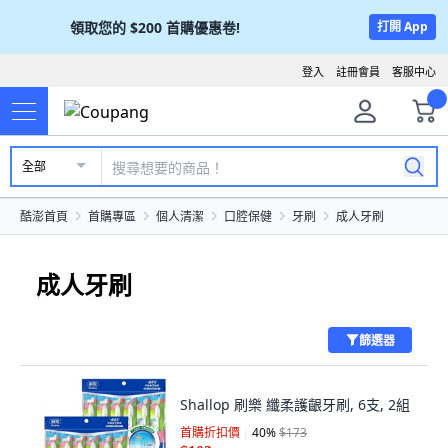
領取您的
$200
首購優惠卷!
打開 App
登入
註冊會員
客服中心
全部
酷澎首頁
首購專區
個人清潔
口腔保健
牙刷
成人牙刷
成人牙刷
篩選器
Shallop 刷樂 纖柔護齦牙刷, 6支, 2組
首購折扣價
40
%
$173