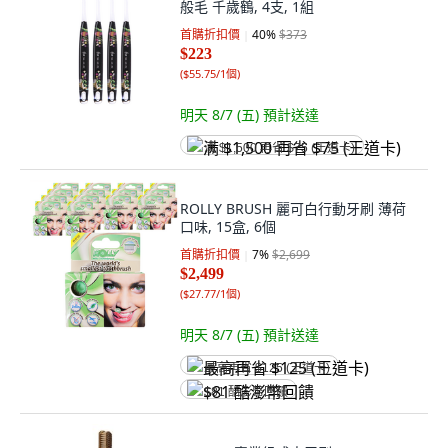
般毛 千歲鶴, 4支, 1組
首購折扣價
40
%
$373
$223
(
$55.75/1個
)
明天 8/7 (五)
預計送達
满 $1,500 再省 $75 (王道卡)
ROLLY BRUSH 麗可白行動牙刷 薄荷
口味, 15盒, 6個
首購折扣價
7
%
$2,699
$2,499
(
$27.77/1個
)
明天 8/7 (五)
預計送達
最高再省 $125 (王道卡)
$81 酷澎幣回饋