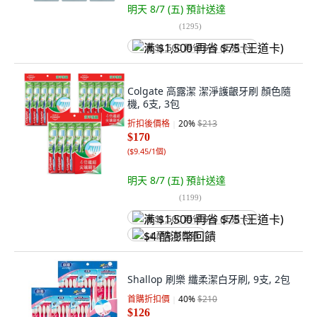
明天 8/7 (五)
預計送達
(
1295
)
满 $1,500 再省 $75 (王道卡)
Colgate 高露潔 潔淨護齦牙刷 顏色隨
機, 6支, 3包
折扣後價格
20
%
$213
$170
(
$9.45/1個
)
明天 8/7 (五)
預計送達
(
1199
)
满 $1,500 再省 $75 (王道卡)
$4 酷澎幣回饋
Shallop 刷樂 纖柔潔白牙刷, 9支, 2包
首購折扣價
40
%
$210
$126