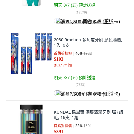
明天 8/7 (五)
預計送達
(
12579
)
满 $1,500 再省 $75 (王道卡)
2080 9motion 多角度牙刷 顏色隨機,
1入, 6支
首購折扣價
40
%
$322
$193
(
$32.17/1個
)
明天 8/7 (五)
預計送達
(
7823
)
满 $1,500 再省 $75 (王道卡)
KUNDAL 昆黛爾 深層清潔牙刷 彈力刷
毛, 16支, 1組
首購折扣價
33
%
$591
$391