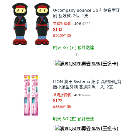
U-company Bounce Up 伸縮造型牙
刷 藝妓款, 2個, 1支
首購折扣價
40
%
$222
$133
(
$66.50/1個
)
明天 8/7 (五)
預計送達
(
1
)
满 $1,500 再省 $75 (王道卡)
LION 獅王 Systema 細潔 高密細毛寬
版小頭型牙刷 普通刷毛, 1入, 2支
首購折扣價
40
%
$288
$172
(
$86.00/1個
)
明天 8/7 (五)
預計送達
满 $1,500 再省 $75 (王道卡)