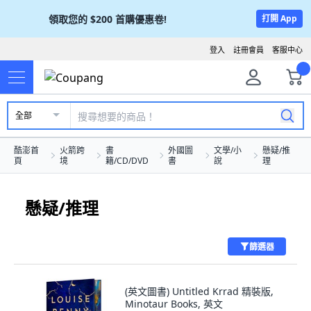
領取您的
$200
首購優惠卷!
打開 App
登入
註冊會員
客服中心
全部
酷澎首
火箭跨
書
外國圖
文學/小
懸疑/推
頁
境
籍/CD/DVD
書
說
理
懸疑/推理
篩選器
(英文圖書) Untitled Krrad 精裝版,
Minotaur Books, 英文