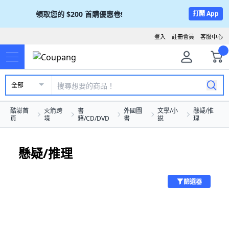
領取您的
$200
首購優惠卷!
打開 App
登入
註冊會員
客服中心
全部
酷澎首
火箭跨
書
外國圖
文學/小
懸疑/推
頁
境
籍/CD/DVD
書
說
理
懸疑/推理
篩選器