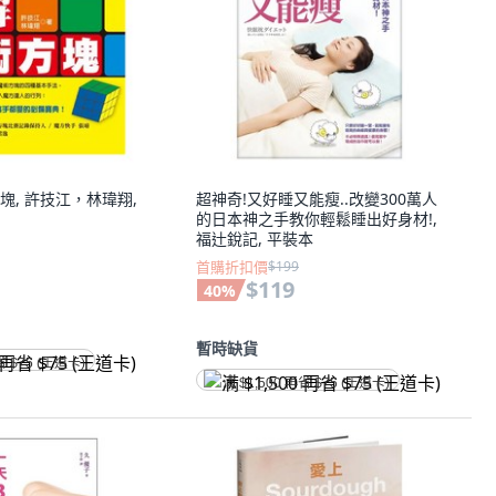
塊, 許技江，林瑋翔,
超神奇!又好睡又能瘦..改變300萬人
的日本神之手教你輕鬆睡出好身材!,
福辻銳記, 平裝本
首購折扣價
$199
$119
40
%
暫時缺貨
省 $75 (王道卡)
满 $1,500 再省 $75 (王道卡)