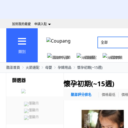
加到我的最愛
申請入駐
全部
類別
澎派中元節
火箭速配
火箭跨境
酷澎首頁
火箭速配
母嬰
孕婦用品
懷孕初期(~15週)
篩選器
懷孕初期(~15週)
酷澎評分排名
價格最低
價
僅顯示
僅顯示
僅顯示