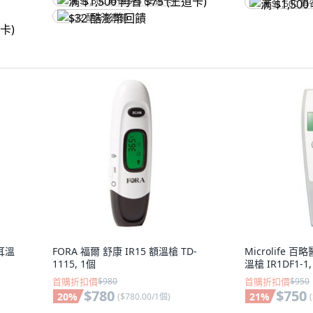
满 $1,500 再省 $75 (王道卡)
满 $1,500 再
$32 酷澎幣回饋
耳溫
FORA 福爾 舒康 IR15 額溫槍 TD-
Microlife
1115, 1個
溫槍 IR1DF1-1,
首購折扣價
$980
首購折扣價
$950
$780
$750
20
%
21
%
(
$780.00/1個
)
(