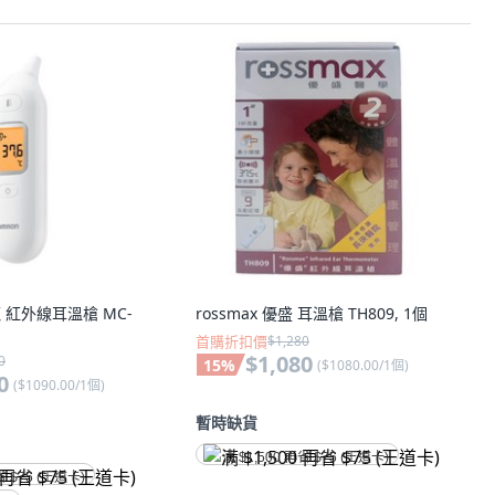
龍 紅外線耳溫槍 MC-
rossmax 優盛 耳溫槍 TH809, 1個
首購折扣價
$1,280
$1,080
0
15
%
(
$1080.00/1個
)
0
(
$1090.00/1個
)
暫時缺貨
满 $1,500 再省 $75 (王道卡)
省 $75 (王道卡)