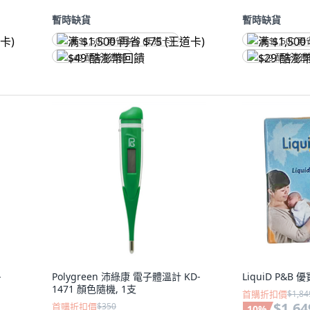
暫時缺貨
暫時缺貨
满 $1,500 再省 $75 (王道卡)
满 $1,500 再
$49 酷澎幣回饋
$29 酷澎幣
-
Polygreen 沛綠康 電子體溫計 KD-
LiquiD P&B 優
1471 顏色隨機, 1支
首購折扣價
$1,84
$1,64
首購折扣價
$350
10
%