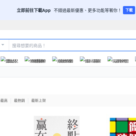
立即前往下載App
不錯過最新優惠、更多功能等著你！
下載
嬰幼兒
保健醫療
美妝保養
個人清潔
玩具休閒
格最高
最熱銷
最新上架