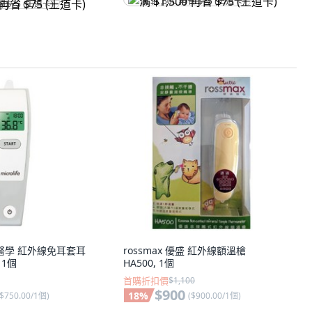
满 $1,500 再省 $75 (王道卡)
省 $75 (王道卡)
 百略醫學 紅外線免耳套耳
rossmax 優盛 紅外線額溫槍
 1個
HA500, 1個
首購折扣價
$1,100
$900
18
%
$750.00/1個
)
(
$900.00/1個
)