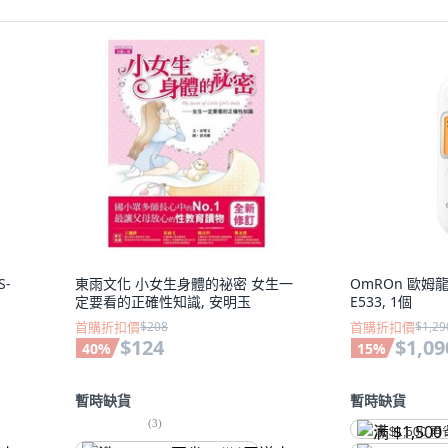
S-
東雨文化 小女生身體的祕密 女生一
OmROn 歐姆
定要看的正確性知識, 安明玉
E533, 1個
首購折扣價
$208
首購折扣價
$1,29
$124
$1,09
40
%
15
%
暫時缺貨
暫時缺貨
(
3
)
满 $1,500 再