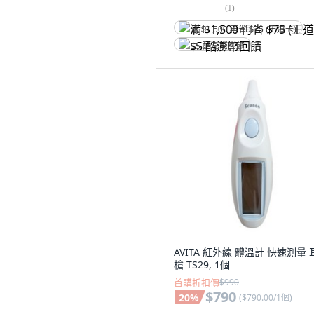
(
1
)
满 $1,500 再省 $75 (王道卡)
$5 酷澎幣回饋
AVITA 紅外線 體溫計 快速測量 
槍 TS29, 1個
首購折扣價
$990
$790
20
%
(
$790.00/1個
)