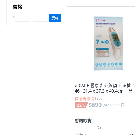
價格
$
~
搜尋
e-CARE 醫康 紅外線額 耳溫槍 T
46 131.4 x 37.3 x 40.4cm, 1盒
首購折扣價
$899
$699
22
%
(
$699.00/1個
)
暫時缺貨
(
2
)