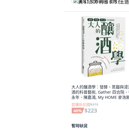
满 $1,500 再省 $75 (王道卡)
大人的釀酒學：發酵、蒸餾與浸
酒的科普藝術, Gather 四合院
永年、陳嘉鴻, My HOME 麥浩
首購折扣價
$373
$223
40
%
暫時缺貨