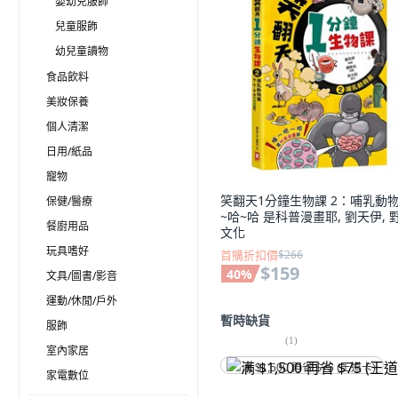
嬰幼兒服飾
兒童服飾
幼兒童讀物
食品飲料
美妝保養
個人清潔
日用/紙品
寵物
笑翻天1分鐘生物課 2：哺乳動物
保健/醫療
~哈~哈 是科普漫畫耶, 劉天伊, 
餐廚用品
文化
玩具嗜好
首購折扣價
$266
$159
40
%
文具/圖書/影音
運動/休閒/戶外
暫時缺貨
服飾
(
1
)
室內家居
满 $1,500 再省 $75 (王道卡)
家電數位