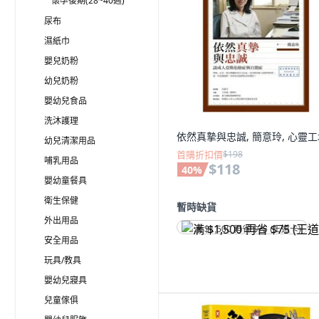
懷孕後期(28~40週)
尿布
濕紙巾
嬰兒奶粉
幼兒奶粉
嬰幼兒食品
洗沐護理
依然真摯與忠誠, 簡意玲, 心靈
幼兒清潔用品
首購折扣價
$198
哺乳用品
$118
40
%
嬰幼童餐具
衛生保健
暫時缺貨
外出用品
满 $1,500 再省 $75 (王道卡)
安全用品
玩具/教具
嬰幼兒寢具
兒童傢俱