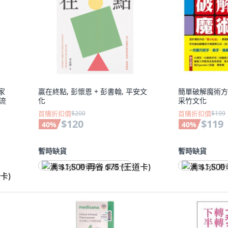
家
贏在終點, 彭懷恩 + 彭書翰, 平安文
簡單破解魔術方
遠流
化
采竹文化
首購折扣價
$200
首購折扣價
$199
$120
$119
40
%
40
%
暫時缺貨
暫時缺貨
满 $1,500 再省 $75 (王道卡)
满 $1,500 再