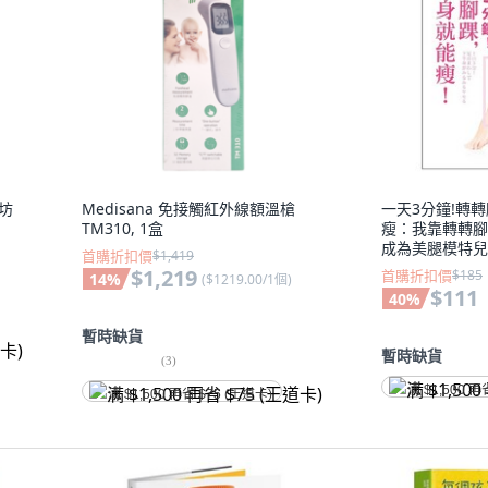
工坊
Medisana 免接觸紅外線額溫槍
一天3分鐘!轉
TM310, 1盒
瘦：我靠轉轉腳
成為美腿模特兒!
首購折扣價
$1,419
$1,219
首購折扣價
$185
14
%
(
$1219.00/1個
)
$111
40
%
暫時缺貨
暫時缺貨
(
3
)
满 $1,500 再
满 $1,500 再省 $75 (王道卡)