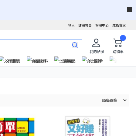
登入
註冊會員
客服中心
成為賣家
我的酷澎
購物車
文具圖書
食品飲料
生活用品
女性服飾
運動戶外
60
每頁筆