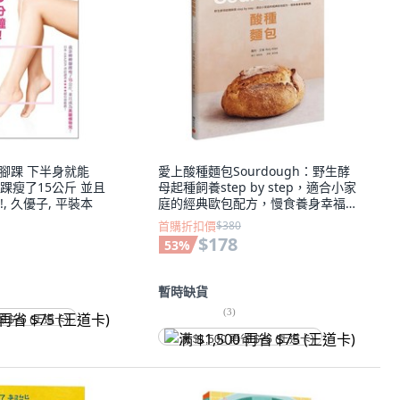
轉腳踝 下半身就能
愛上酸種麵包Sourdough：野生酵
踝瘦了15公斤 並且
母起種飼養step by step，適合小家
, 久優子, 平裝本
庭的經典歐包配方，慢食養身幸福
指南, 羅利.艾倫, 積木文化
首購折扣價
$380
$178
53
%
暫時缺貨
(
3
)
省 $75 (王道卡)
满 $1,500 再省 $75 (王道卡)