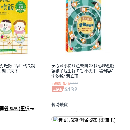
好吃飯 [跨世代長銷
安心國小情緒遊樂園 23個心理遊戲
, 親子天下
讓孩子玩出好 EQ, 小天下, 楊俐容/
李依親/ 黃宜珊
首購折扣價
$221
$132
40
%
暫時缺貨
省 $75 (王道卡)
(
3
)
满 $1,500 再省 $75 (王道卡)