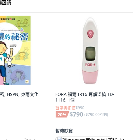
回饋
, HSPN, 東雨文化
FORA 福爾 IR16 耳額溫槍 TD-
1116, 1個
首購折扣價
$990
$790
20
%
(
$790.00/1個
)
暫時缺貨