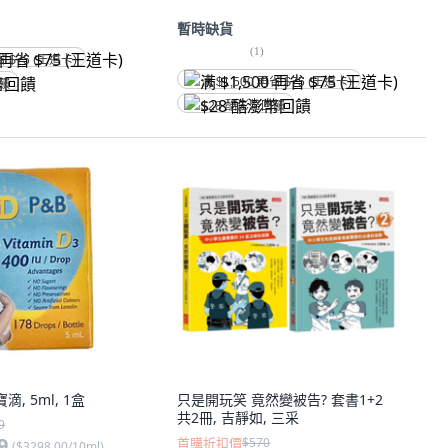
暫時缺貨
(
1
)
省 $75 (王道卡)
满 $1,500 再省 $75 (王道卡)
回饋
$28 酷澎幣回饋
寶滴, 5ml, 1盒
只是開玩笑 竟然變被告? 套書1+2
共2冊, 吉靜如, 三采
9
9
首購折扣價
$570
(
$3298.00/10ml
)