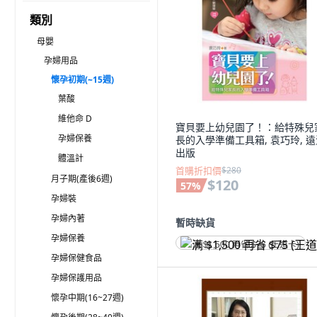
類別
母嬰
孕婦用品
懷孕初期(~15週)
葉酸
維他命 D
寶貝要上幼兒園了！：給特殊兒
孕婦保養
長的入學準備工具箱, 袁巧玲, 
出版
體溫計
首購折扣價
$280
月子期(產後6週)
$120
57
%
孕婦裝
孕婦內著
暫時缺貨
孕婦保養
满 $1,500 再省 $75 (王道卡)
孕婦保健食品
孕婦保護用品
懷孕中期(16~27週)