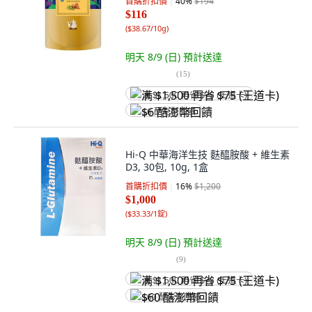
首購折扣價
40
%
$194
$116
(
$38.67/10g
)
明天 8/9 (日)
預計送達
(
15
)
满 $1,500 再省 $75 (王道卡)
$6 酷澎幣回饋
Hi-Q 中華海洋生技 麩醯胺酸 + 維生素
D3, 30包, 10g, 1盒
首購折扣價
16
%
$1,200
$1,000
(
$33.33/1錠
)
明天 8/9 (日)
預計送達
(
9
)
满 $1,500 再省 $75 (王道卡)
$60 酷澎幣回饋