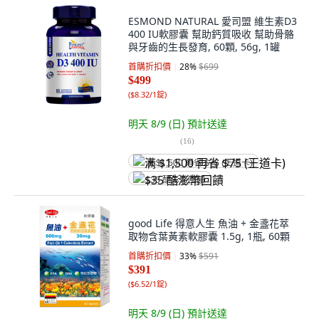
ESMOND NATURAL 愛司盟 維生素D3
400 IU軟膠囊 幫助鈣質吸收 幫助骨骼
與牙齒的生長發育, 60顆, 56g, 1罐
首購折扣價
28
%
$699
$499
(
$8.32/1錠
)
明天 8/9 (日)
預計送達
(
16
)
满 $1,500 再省 $75 (王道卡)
$35 酷澎幣回饋
good Life 得意人生 魚油 + 金盞花萃
取物含葉黃素軟膠囊 1.5g, 1瓶, 60顆
首購折扣價
33
%
$591
$391
(
$6.52/1錠
)
明天 8/9 (日)
預計送達