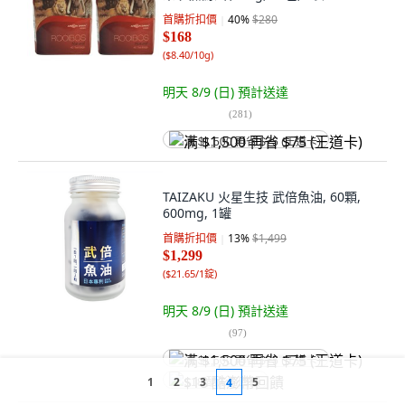
首購折扣價
40
%
$280
$168
(
$8.40/10g
)
明天 8/9 (日)
預計送達
(
281
)
满 $1,500 再省 $75 (王道卡)
TAIZAKU 火星生技 武倍魚油, 60顆,
600mg, 1罐
首購折扣價
13
%
$1,499
$1,299
(
$21.65/1錠
)
明天 8/9 (日)
預計送達
(
97
)
满 $1,500 再省 $75 (王道卡)
1
2
3
5
4
$18 酷澎幣回饋