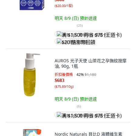
(
$20.00/1錠
)
明天 8/9 (日)
預計送達
(
25
)
满 $1,500 再省 $75 (王道卡)
$20 酷澎幣回饋
AUROS 光子天使 山茶花之孕撫紋按摩
油, 90g, 1瓶
折扣後價格
42
%
$1,180
$683
(
$75.89/10g
)
明天 8/9 (日)
預計送達
(
6
)
满 $1,500 再省 $75 (王道卡)
Nordic Naturals 貝比D 液體維生素