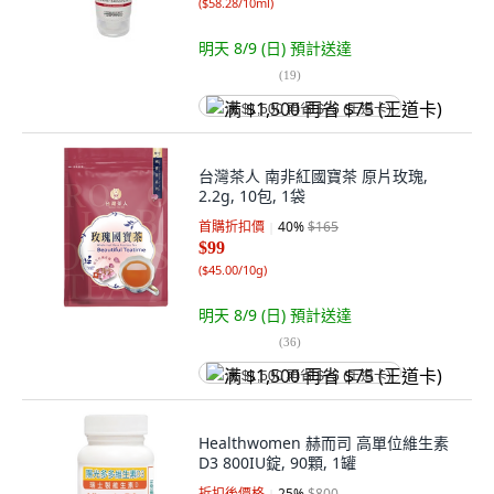
(
$58.28/10ml
)
明天 8/9 (日)
預計送達
(
19
)
满 $1,500 再省 $75 (王道卡)
台灣茶人 南非紅國寶茶 原片玫瑰,
2.2g, 10包, 1袋
首購折扣價
40
%
$165
$99
(
$45.00/10g
)
明天 8/9 (日)
預計送達
(
36
)
满 $1,500 再省 $75 (王道卡)
Healthwomen 赫而司 高單位維生素
D3 800IU錠, 90顆, 1罐
折扣後價格
25
%
$800