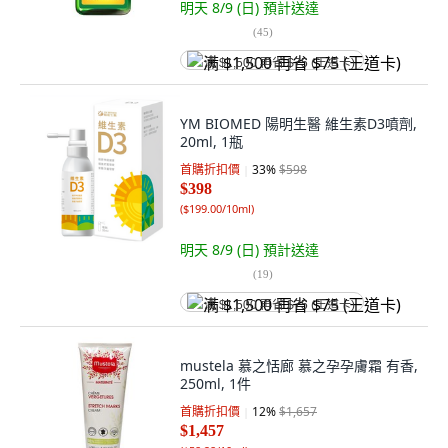
明天 8/9 (日)
預計送達
(
45
)
满 $1,500 再省 $75 (王道卡)
YM BIOMED 陽明生醫 維生素D3噴劑,
20ml, 1瓶
首購折扣價
33
%
$598
$398
(
$199.00/10ml
)
明天 8/9 (日)
預計送達
(
19
)
满 $1,500 再省 $75 (王道卡)
mustela 慕之恬廊 慕之孕孕膚霜 有香,
250ml, 1件
首購折扣價
12
%
$1,657
$1,457