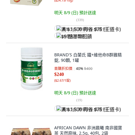
(
$24.75/10g
)
明天 8/9 (日)
預計送達
(
339
)
满 $1,500 再省 $75 (王道卡)
$9 酷澎幣回饋
BRAND'S 白蘭氏 鐵+維他命B群雞精
錠, 90顆, 1罐
首購折扣價
40
%
$400
$240
(
$2.67/1錠
)
明天 8/9 (日)
預計送達
(
19
)
满 $1,500 再省 $75 (王道卡)
AFRICAN DAWN 非洲晨曦 南非國寶
茶 天然原味, 2.5g, 40包, 2袋