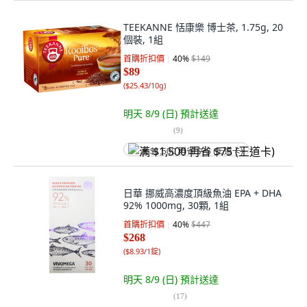
TEEKANNE 恬康樂 博士茶, 1.75g, 20
個裝, 1組
首購折扣價
40
%
$149
$89
(
$25.43/10g
)
明天 8/9 (日)
預計送達
(
9
)
满 $1,500 再省 $75 (王道卡)
日華 挪威高濃度頂級魚油 EPA + DHA
92% 1000mg, 30顆, 1組
首購折扣價
40
%
$447
$268
(
$8.93/1錠
)
明天 8/9 (日)
預計送達
(
17
)