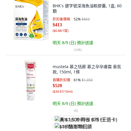
BHK's 健字號深海魚油軟膠囊, 1盒, 60
顆
折扣後價格
52
%
$863
$413
(
$6.88/1錠
)
明天 8/9 (日)
預計送達
(
148
)
mustela 慕之恬廊 慕之孕孕膚霜 香氛
款, 150ml, 1條
首購折扣價
61
%
$1,350
$520
(
$34.67/10ml
)
明天 8/9 (日)
預計送達
(
6
)
满 $1,500 再省 $75 (王道卡)
$18 酷澎幣回饋