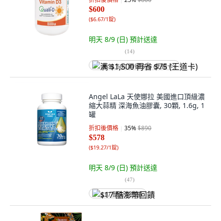
$600
(
$6.67/1錠
)
明天 8/9 (日)
預計送達
(
14
)
满 $1,500 再省 $75 (王道卡)
Angel LaLa 天使娜拉 美國進口頂級濃
縮大蒜精 深海魚油膠囊, 30顆, 1.6g, 1
罐
折扣後價格
35
%
$890
$578
(
$19.27/1錠
)
明天 8/9 (日)
預計送達
(
47
)
$17 酷澎幣回饋