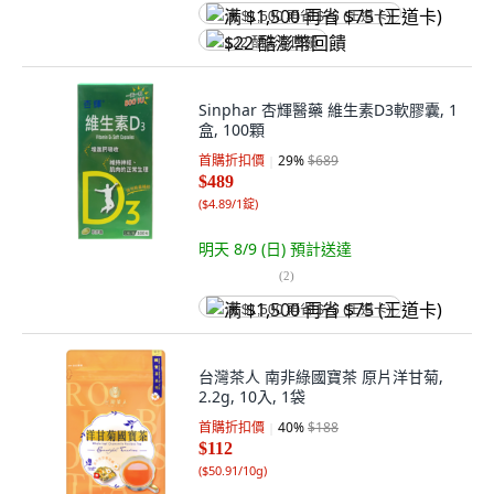
满 $1,500 再省 $75 (王道卡)
$22 酷澎幣回饋
Sinphar 杏輝醫藥 維生素D3軟膠囊, 1
盒, 100顆
首購折扣價
29
%
$689
$489
(
$4.89/1錠
)
明天 8/9 (日)
預計送達
(
2
)
满 $1,500 再省 $75 (王道卡)
台灣茶人 南非綠國寶茶 原片洋甘菊,
2.2g, 10入, 1袋
首購折扣價
40
%
$188
$112
(
$50.91/10g
)