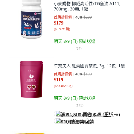
小麥購物 挪威高活性rTG魚油 A111,
700mg, 30顆, 1罐
首購折扣價
40
%
$299
$179
(
$5.97/1錠
)
明天 8/9 (日)
預計送達
(
37
)
午茶夫人 紅棗國寶茶包, 3g, 12包, 1袋
首購折扣價
40
%
$199
$119
(
$33.06/10g
)
明天 8/9 (日)
預計送達
(
145
)
满 $1,500 再省 $75 (王道卡)
$10 酷澎幣回饋