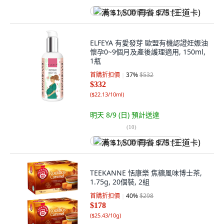
满 $1,500 再省 $75 (王道卡)
ELFEYA 有愛發芽 歐盟有機認證妊娠油
懷孕0~9個月及產後護理適用, 150ml,
1瓶
首購折扣價
37
%
$532
$332
(
$22.13/10ml
)
明天 8/9 (日)
預計送達
(
10
)
满 $1,500 再省 $75 (王道卡)
TEEKANNE 恬康樂 焦糖風味博士茶,
1.75g, 20個裝, 2組
首購折扣價
40
%
$298
$178
(
$25.43/10g
)