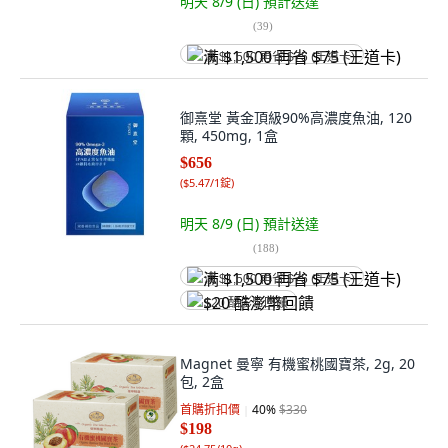
明天 8/9 (日)
預計送達
(
39
)
满 $1,500 再省 $75 (王道卡)
御熹堂 黃金頂級90%高濃度魚油, 120
顆, 450mg, 1盒
$656
(
$5.47/1錠
)
明天 8/9 (日)
預計送達
(
188
)
满 $1,500 再省 $75 (王道卡)
$20 酷澎幣回饋
Magnet 曼寧 有機蜜桃國寶茶, 2g, 20
包, 2盒
首購折扣價
40
%
$330
$198