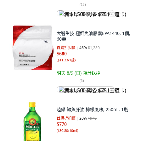
(
18
)
满 $1,500 再省 $75 (王道卡)
大醫生技 極鮮魚油膠囊EPA1440, 1個,
60顆
首購折扣價
46
%
$1,280
$680
(
$11.33/1錠
)
明天 8/9 (日)
預計送達
(
3
)
满 $1,500 再省 $75 (王道卡)
睦樂 鱈魚肝油 檸檬風味, 250ml, 1瓶
首購折扣價
20
%
$970
$770
(
$30.80/10ml
)