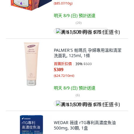
(
$85.07/10g
)
明天 8/9 (日)
預計送達
(
20
)
满 $1,500 再省 $75 (王道卡)
PALMER'S 帕瑪氏 孕婦專用溫和清潔
洗面乳, 125ml, 1條
首購折扣價
39
%
$509
$309
(
$24.72/10ml
)
明天 8/9 (日)
預計送達
(
6
)
满 $1,500 再省 $75 (王道卡)
WEDAR 薇達 rTG專利高濃度魚油
500mg, 30顆, 1盒