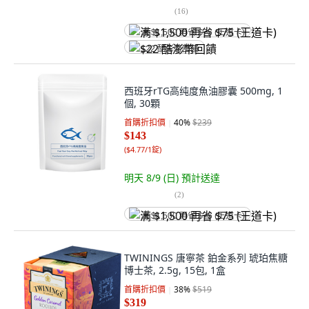
(
16
)
满 $1,500 再省 $75 (王道卡)
$22 酷澎幣回饋
西班牙rTG高纯度魚油膠囊 500mg, 1
個, 30顆
首購折扣價
40
%
$239
$143
(
$4.77/1錠
)
明天 8/9 (日)
預計送達
(
2
)
满 $1,500 再省 $75 (王道卡)
TWININGS 唐寧茶 鉑金系列 琥珀焦糖
博士茶, 2.5g, 15包, 1盒
首購折扣價
38
%
$519
$319