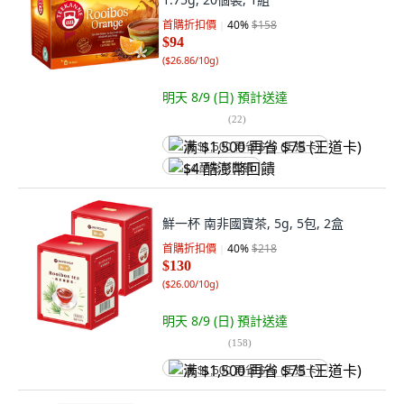
首購折扣價
40
%
$158
$94
(
$26.86/10g
)
明天 8/9 (日)
預計送達
(
22
)
满 $1,500 再省 $75 (王道卡)
$4 酷澎幣回饋
鮮一杯 南非國寶茶, 5g, 5包, 2盒
首購折扣價
40
%
$218
$130
(
$26.00/10g
)
明天 8/9 (日)
預計送達
(
158
)
满 $1,500 再省 $75 (王道卡)