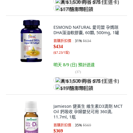
满 $1,500 再省 $75 (王道卡)
$17 酷澎幣回饋
ESMOND NATURAL 愛司盟 孕媽咪
DHA藻油軟膠囊, 60顆, 500mg, 1罐
首購折扣價
31
%
$634
$434
(
$7.23/1錠
)
明天 8/9 (日)
預計送達
(
37
)
满 $1,500 再省 $75 (王道卡)
$19 酷澎幣回饋
Jamieson 健美生 維生素D3滴劑 MCT
Oil 鈣吸收 孕婦嬰兒可用 360滴,
11.7ml, 1瓶
首購折扣價
35
%
$569
$369