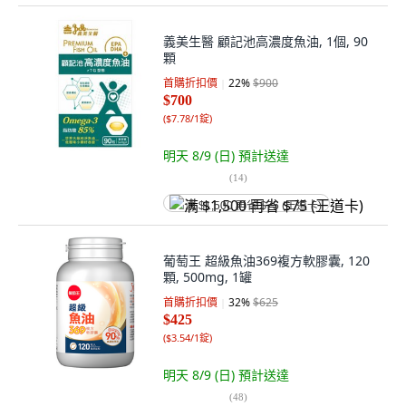
義美生醫 顧記池高濃度魚油, 1個, 90
顆
首購折扣價
22
%
$900
$700
(
$7.78/1錠
)
明天 8/9 (日)
預計送達
(
14
)
满 $1,500 再省 $75 (王道卡)
葡萄王 超級魚油369複方軟膠囊, 120
顆, 500mg, 1罐
首購折扣價
32
%
$625
$425
(
$3.54/1錠
)
明天 8/9 (日)
預計送達
(
48
)