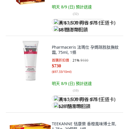
明天 8/9 (日)
預計送達
(
32
)
满 $1,500 再省 $75 (王道卡)
$8 酷澎幣回饋
Pharmaceris 法瑪仕 孕媽咪胜肽撫紋
霜, 75ml, 1條
首購折扣價
21
%
$930
$730
(
$97.33/10ml
)
明天 8/9 (日)
預計送達
(
10
)
满 $1,500 再省 $75 (王道卡)
$28 酷澎幣回饋
TEEKANNE 恬康樂 香橙風味博士茶,
1.75g, 20個裝, 1組