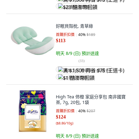
$23 酷澎幣回饋
好眠貝殻枕, 青草綠
首購折扣價
40
%
$189
$113
明天 8/9 (日)
預計送達
(
33
)
满 $1,500 再省 $75 (王道卡)
$1 酷澎幣回饋
High Tea 伂橙 家庭分享包 南非國寶
茶, 7g, 20包, 1袋
首購折扣價
40
%
$207
$124
(
$8.86/10g
)
明天 8/9 (日)
預計送達