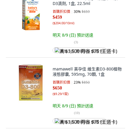
D3滴劑, 1盒, 22.5ml
首購折扣價
30
%
$659
$459
(
$204.00/10ml
)
明天 8/9 (日)
預計送達
(
3
)
满 $1,500 再省 $75 (王道卡)
mamawell 美孕佳 維生素D3-800植物
液態膠囊, 595mg, 70顆, 1盒
首購折扣價
23
%
$850
$650
(
$9.29/1錠
)
明天 8/9 (日)
預計送達
(
10
)
满 $1,500 再省 $75 (王道卡)