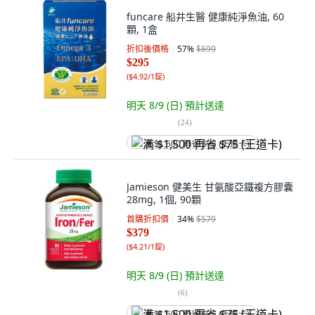
funcare 船井生醫 健康純淨魚油, 60
顆, 1盒
折扣後價格
57
%
$699
$295
(
$4.92/1錠
)
明天 8/9 (日)
預計送達
(
24
)
满 $1,500 再省 $75 (王道卡)
Jamieson 健美生 甘氨酸亞鐵複方膠囊
28mg, 1個, 90顆
首購折扣價
34
%
$579
$379
(
$4.21/1錠
)
明天 8/9 (日)
預計送達
(
6
)
满 $1,500 再省 $75 (王道卡)