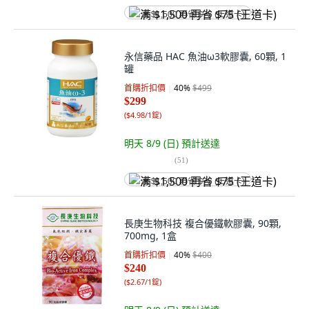
满 $1,500 再省 $75 (王道卡)
永信藥品 HAC 魚油ω3軟膠囊, 60顆, 1
罐
首購折扣價
40
%
$499
$299
(
$4.98/1錠
)
明天 8/9 (日)
預計送達
(
51
)
满 $1,500 再省 $75 (王道卡)
長庚生物科技 複合優鐵軟膠囊, 90顆,
700mg, 1盒
首購折扣價
40
%
$400
$240
(
$2.67/1錠
)