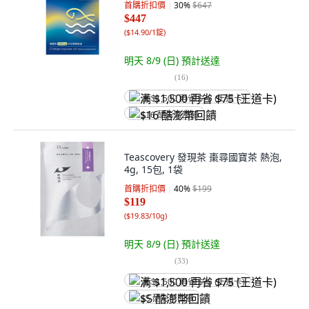
首購折扣價
30
%
$647
$447
(
$14.90/1錠
)
明天 8/9 (日)
預計送達
(
16
)
满 $1,500 再省 $75 (王道卡)
$16 酷澎幣回饋
Teascovery 發現茶 棗尋國寶茶 熱泡,
4g, 15包, 1袋
首購折扣價
40
%
$199
$119
(
$19.83/10g
)
明天 8/9 (日)
預計送達
(
33
)
满 $1,500 再省 $75 (王道卡)
$5 酷澎幣回饋