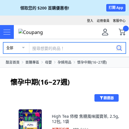
領取您的
$200
首購優惠卷!
打開 App
登入
註冊會員
客服中心
全部
酷澎首頁
首購專區
母嬰
孕婦用品
懷孕中期(16~27週)
懷孕中期(16~27週)
篩選器
High Tea 伂橙 焦糖風味國寶茶, 2.5g,
12包, 1袋