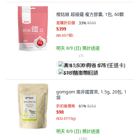
橙姑娘 超級鐵 複方膠囊, 1包, 60顆
首購折扣價
33
%
$599
$399
(
$6.65/1錠
)
明天 8/9 (日)
預計送達
(
7
)
满 $1,500 再省 $75 (王道卡)
$18 酷澎幣回饋
gomgom 南非國寶茶, 1.5g, 20包, 1
袋
折扣後價格
61
%
$253
$98
(
$32.67/10g
)
明天 8/9 (日)
預計送達
(
339
)