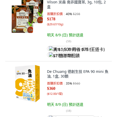
Vilson 米森 南非國寶茶, 3g, 10包, 2
盒
首購折扣價
40
%
$298
$178
(
$29.67/10g
)
明天 8/9 (日)
預計送達
(
59
)
满 $1,500 再省 $75 (王道卡)
$7 酷澎幣回饋
De Chuang 德創生技 EPA 90 mini 魚
油, 1盒, 30顆
首購折扣價
35
%
$560
$360
(
$12.00/1錠
)
明天 8/9 (日)
預計送達
(
18
)