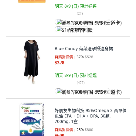
明天 8/9 (日)
預計送達
(
27
)
满 $1,500 再省 $75 (王道卡)
$1 酷澎幣回饋
Blue Candy 荷葉邊孕婦連身裙
首購折扣價
37
%
$528
$328
明天 8/9 (日)
預計送達
(
477
)
满 $1,500 再省 $75 (王道卡)
好朋友生物科技 95%Omega 3 高單位
魚油 EPA + DHA + DPA, 30顆,
700mg, 1盒
首購折扣價
25
%
$800
$600