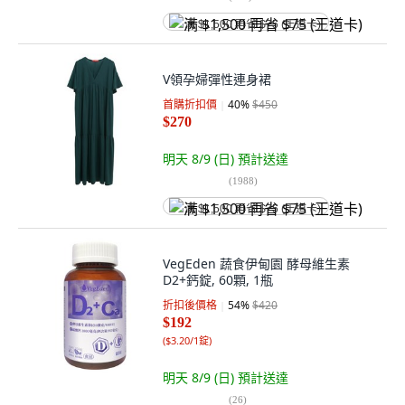
满 $1,500 再省 $75 (王道卡)
V領孕婦彈性連身裙
首購折扣價
40
%
$450
$270
明天 8/9 (日)
預計送達
(
1988
)
满 $1,500 再省 $75 (王道卡)
VegEden 蔬食伊甸園 酵母維生素
D2+鈣錠, 60顆, 1瓶
折扣後價格
54
%
$420
$192
(
$3.20/1錠
)
明天 8/9 (日)
預計送達
(
26
)