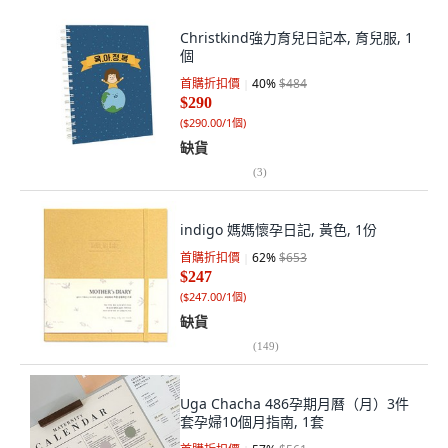
Christkind強力育兒日記本, 育兒服, 1
個
首購折扣價
40
%
$484
$290
(
$290.00/1個
)
缺貨
(
3
)
indigo 媽媽懷孕日記, 黃色, 1份
首購折扣價
62
%
$653
$247
(
$247.00/1個
)
缺貨
(
149
)
Uga Chacha 486孕期月曆（月）3件
套孕婦10個月指南, 1套