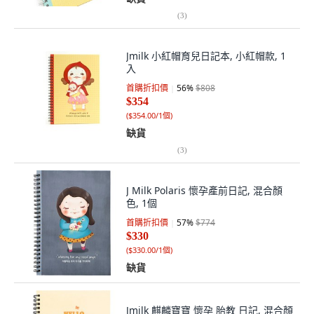
(
3
)
Jmilk 小紅帽育兒日記本, 小紅帽款, 1
入
首購折扣價
56
%
$808
$354
(
$354.00/1個
)
缺貨
(
3
)
J Milk Polaris 懷孕產前日記, 混合顏
色, 1個
首購折扣價
57
%
$774
$330
(
$330.00/1個
)
缺貨
Jmilk 麒麟寶寶 懷孕 胎教 日記, 混合顏