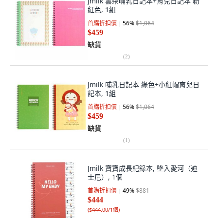
Jmilk 雲朵哺乳日記本+育兒日記本 粉
紅色, 1組
首購折扣價
56
%
$1,064
$459
缺貨
(
2
)
Jmilk 哺乳日記本 綠色+小紅帽育兒日
記本, 1組
首購折扣價
56
%
$1,064
$459
缺貨
(
1
)
Jmilk 寶寶成長紀錄本, 墜入愛河（迪
士尼）, 1個
首購折扣價
49
%
$881
$444
(
$444.00/1個
)