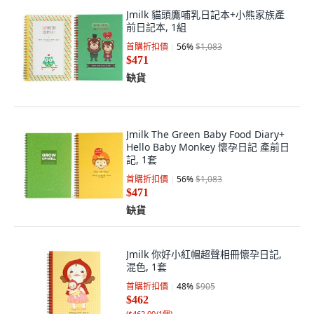
Jmilk 貓頭鷹哺乳日記本+小熊家族產
前日記本, 1組
首購折扣價
56
%
$1,083
$471
缺貨
Jmilk The Green Baby Food Diary+
Hello Baby Monkey 懷孕日記 產前日
記, 1套
首購折扣價
56
%
$1,083
$471
缺貨
Jmilk 你好小紅帽超聲相冊懷孕日記,
混色, 1套
首購折扣價
48
%
$905
$462
(
$462.00/1個
)