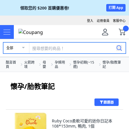
領取您的
$200
首購優惠卷!
打開 App
登入
註冊會員
客服中心
全部
酷澎首
火箭跨
母
孕婦用
懷孕初期(~15
懷孕/胎教筆
頁
境
嬰
品
週)
記
懷孕/胎教筆記
篩選器
Ruby Coco柔軟可愛的迷你日記本
108*153mm, 鴨肉, 1個