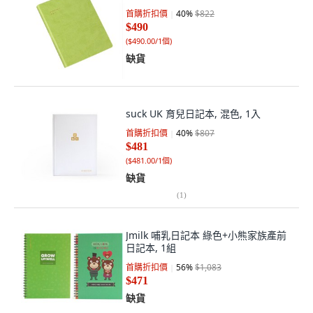
首購折扣價
40
%
$822
$490
(
$490.00/1個
)
缺貨
suck UK 育兒日記本, 混色, 1入
首購折扣價
40
%
$807
$481
(
$481.00/1個
)
缺貨
(
1
)
Jmilk 哺乳日記本 綠色+小熊家族產前
日記本, 1組
首購折扣價
56
%
$1,083
$471
缺貨