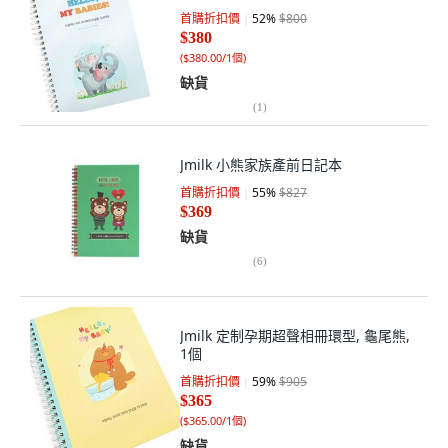
首購折扣價
52
%
$800
$380
(
$380.00/1個
)
缺貨
(
1
)
Jmilk 小熊家族產前日記本
首購折扣價
55
%
$827
$369
缺貨
(
6
)
Jmilk 定制孕期超聲相冊環型, 龜尾熊,
1個
首購折扣價
59
%
$905
$365
(
$365.00/1個
)
缺貨