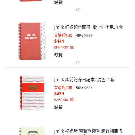
缺貨
(
3
)
Jmilk 妊娠超聲圖冊, 愛上迪士尼, 1套
首購折扣價
49
%
$881
$444
(
$444.00/1個
)
缺貨
(
1
)
Jmilk 產前紀錄日記本, 混色, 1套
首購折扣價
50
%
$881
$439
(
$439.00/1個
)
缺貨
Jmilk 祝福豬 蜜豬歡迎秀 超聲相冊 孕