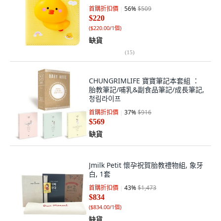
首購折扣價
56
%
$509
$220
(
$220.00/1個
)
缺貨
(
15
)
CHUNGRIMLIFE 寶寶筆記本套組 ：
胎教筆記/哺乳&副食品筆記/成長筆記,
청림라이프
首購折扣價
37
%
$916
$569
缺貨
Jmilk Petit 懷孕祝賀胎教禮物組, 象牙
白, 1套
首購折扣價
43
%
$1,473
$834
(
$834.00/1個
)
缺貨