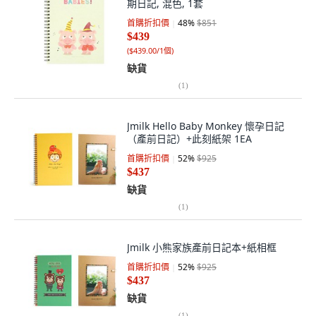
期日記, 混色, 1套
首購折扣價
48
%
$851
$439
(
$439.00/1個
)
缺貨
(
1
)
Jmilk Hello Baby Monkey 懷孕日記
（產前日記）+此刻紙架 1EA
首購折扣價
52
%
$925
$437
缺貨
(
1
)
Jmilk 小熊家族產前日記本+紙相框
首購折扣價
52
%
$925
$437
缺貨
(
1
)