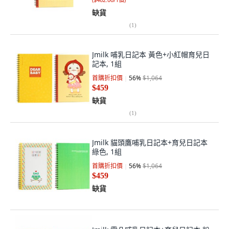
缺貨
(
1
)
Jmilk 哺乳日記本 黃色+小紅帽育兒日
記本, 1組
首購折扣價
56
%
$1,064
$459
缺貨
(
1
)
Jmilk 貓頭鷹哺乳日記本+育兒日記本
綠色, 1組
首購折扣價
56
%
$1,064
$459
缺貨