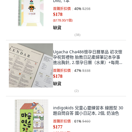
Dvd, 1本
首購折扣價
40
%
$298
$178
(
$178.00/1個
)
缺貨
(
38
)
Ugacha Cha486懷孕日曆單品 初次懷
孕祝賀禮物 胎教日記產婦筆記本孕事
進出胸針, 2.懷孕日曆（水果）+每周清
單
首購折扣價
47
%
$338
$178
缺貨
(
2
)
indigokids 兒童心靈練習本 線圈型 30
題自問自答 國小日記本, 2個, 奶油色
首購折扣價
61
%
$460
$177