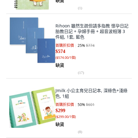
缺貨
(
1
)
Rihoon 雖然生疏但請多指教 懷孕日記
胎教日記 + 孕婦手冊 + 超音波相簿 3
件組, 1套, 藍色
首購折扣價
25
%
$774
$574
(
$574.00/1個
)
缺貨
(
17
)
Jmilk 小公主育兒日記本, 深綠色+淺綠
色, 1組
首購折扣價
50
%
$601
$299
(
$299.00/1個
)
缺貨
(
8
)