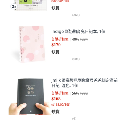
(
$88.50/1個
)
缺貨
(
366
)
indigo 斷奶期育兒日記本, 1個
首購折扣價
40
%
$284
$170
缺貨
(
604
)
Jmilk 很高興見到你寶貝爸爸綁定產前
日記, 混色, 1個
首購折扣價
56
%
$382
$168
(
$168.00/1個
)
缺貨
(
6
)