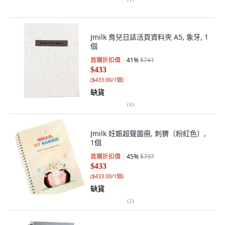
Jmilk 育兒日誌活頁資料夾 A5, 象牙, 1
個
首購折扣價
41
%
$741
$433
(
$433.00/1個
)
缺貨
(
4
)
Jmilk 妊娠超聲圖冊, 刺猬（粉紅色）,
1個
首購折扣價
45
%
$797
$433
(
$433.00/1個
)
缺貨
(
2
)