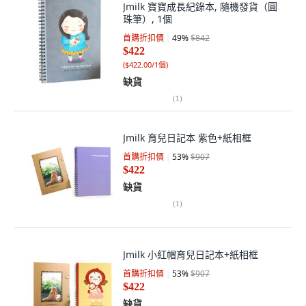
Jmilk 寶寶成長紀錄本, 隨機發貨（圓
珠筆）, 1個
首購折扣價
49
%
$842
$422
(
$422.00/1個
)
缺貨
(
1
)
Jmilk 育兒日記本 紫色+紙相框
首購折扣價
53
%
$907
$422
缺貨
(
1
)
Jmilk 小紅帽育兒日記本+紙相框
首購折扣價
53
%
$907
$422
缺貨