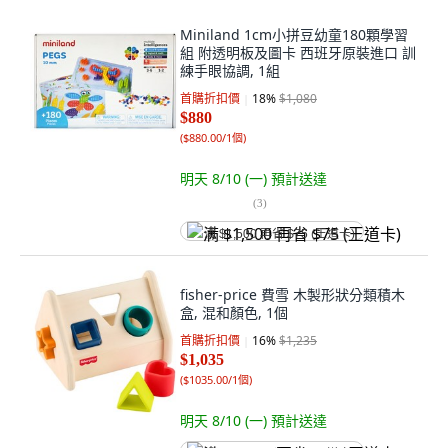
Miniland 1cm小拼豆幼童180顆學習
組 附透明板及圖卡 西班牙原裝進口 訓
練手眼協調, 1組
首購折扣價
18
%
$1,080
$880
(
$880.00/1個
)
明天 8/10 (一)
預計送達
(
3
)
满 $1,500 再省 $75 (王道卡)
fisher-price 費雪 木製形狀分類積木
盒, 混和顏色, 1個
首購折扣價
16
%
$1,235
$1,035
(
$1035.00/1個
)
明天 8/10 (一)
預計送達