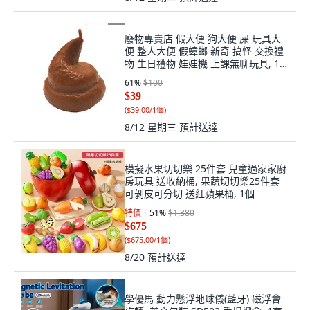
廢物專賣店 假大便 狗大便 屎 玩具大
便 整人大便 假蟑螂 新奇 搞怪 交換禮
物 生日禮物 娃娃機 上課無聊玩具, 1
個, 軟便
61
%
$100
$39
(
$39.00/1個
)
8/12 星期三
預計送達
模擬水果切切樂 25件套 兒童過家家廚
房玩具 送收納桶, 果蔬切切樂25件套
可剝皮可分切 送紅蘋果桶, 1個
特價
51
%
$1,380
$675
(
$675.00/1個
)
8/20
預計送達
學優馬 動力懸浮地球儀(藍牙) 磁浮會