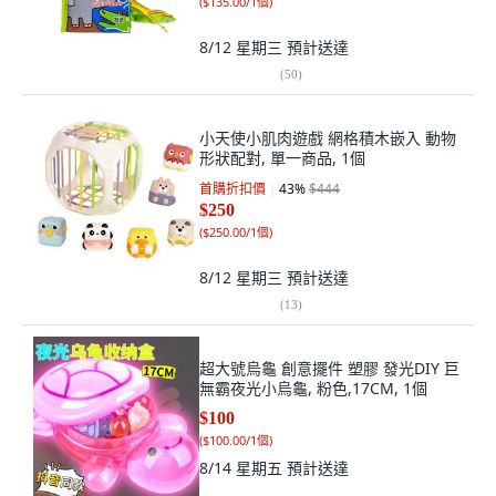
(
$135.00/1個
)
8/12 星期三
預計送達
(
50
)
小天使小肌肉遊戲 網格積木嵌入 動物
形狀配對, 單一商品, 1個
首購折扣價
43
%
$444
$250
(
$250.00/1個
)
8/12 星期三
預計送達
(
13
)
超大號烏龜 創意擺件 塑膠 發光DIY 巨
無霸夜光小烏龜, 粉色,17CM, 1個
$100
(
$100.00/1個
)
8/14 星期五
預計送達