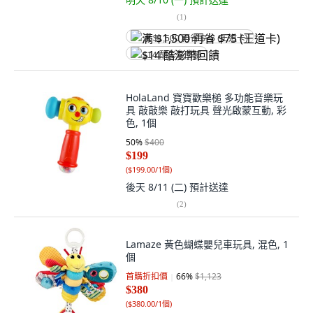
(
1
)
满 $1,500 再省 $75 (王道卡)
$14 酷澎幣回饋
HolaLand 寶寶歡樂槌 多功能音樂玩
具 敲敲樂 敲打玩具 聲光啟蒙互動, 彩
色, 1個
50
%
$400
$199
(
$199.00/1個
)
後天 8/11 (二)
預計送達
(
2
)
Lamaze 黃色蝴蝶嬰兒車玩具, 混色, 1
個
首購折扣價
66
%
$1,123
$380
(
$380.00/1個
)