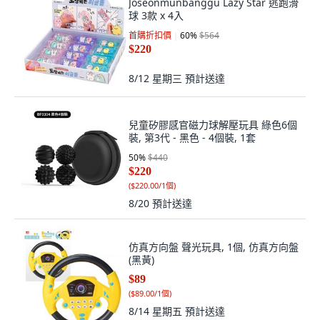
Joseonmunbanggu Lazy Star 逃跑滑
球 3款 x 4入
首購折扣價
60
%
$564
$220
8/12 星期三
預計送達
兒童矽膠感官磁力球解壓玩具 綠色6個
裝, 第3代 - 黑色 - 4個裝, 1套
50
%
$440
$220
(
$220.00/1個
)
8/20
預計送達
仿真方向盤 聲光玩具, 1個, 仿真方向盤
(黑黃)
$89
(
$89.00/1個
)
8/14 星期五
預計送達