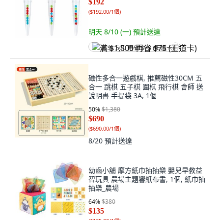
$192
(
$192.00/1個
)
明天 8/10 (一)
預計送達
满 $1,500 再省 $75 (王道卡)
磁性多合一遊戲棋, 推薦磁性30CM 五
合一 跳棋 五子棋 圍棋 飛行棋 會師 送
說明書 手提袋 3A, 1個
50
%
$1,380
$690
(
$690.00/1個
)
8/20
預計送達
幼齒小舖 摩方紙巾抽抽樂 嬰兒早教益
智玩具 農場主題響紙布書, 1個, 紙巾抽
抽樂_農場
64
%
$380
$135