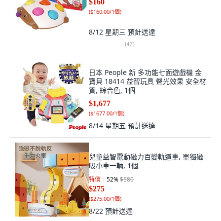
$160
(
$160.00/1個
)
8/12 星期三
預計送達
(
47
)
日本 People 新 多功能七面遊戲機 金
寶貝 18414 益智玩具 聲光效果 安全材
質, 綜合色, 1個
$1,677
(
$1677.00/1個
)
8/14 星期五
預計送達
兒童益智電動磁力百變軌道車, 單獨磁
吸小車一輛, 1個
特價
52
%
$580
$275
(
$275.00/1個
)
8/22
預計送達