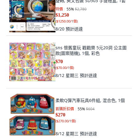
旋轉, 英文包裝 SD503 手提禮盒, 1套
特價
55
%
$2,780
$1,250
(
$1250.00/1個
)
8/20
預計送達
sns 懷舊童玩 戳戳樂 5元20洞 公主圖
款(圖案隨機), 1個, 彩色
$70
(
$70.00/1個
)
8/12 星期三
預計送達
柔軟Q彈汽車玩具6件組, 混合色, 1個
首購折扣價
55
%
$604
$270
(
$270.00/1個
)
8/12 星期三
預計送達