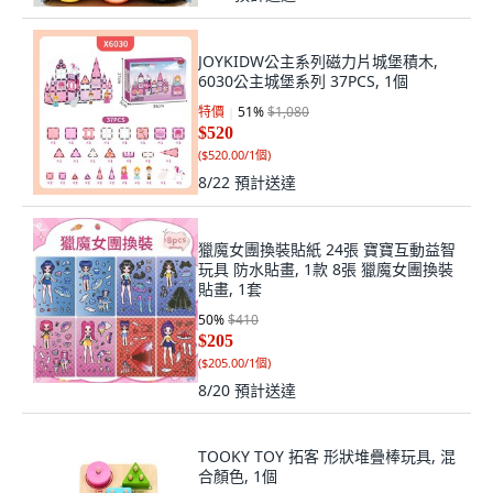
JOYKIDW公主系列磁力片城堡積木,
6030公主城堡系列 37PCS, 1個
特價
51
%
$1,080
$520
(
$520.00/1個
)
8/22
預計送達
獵魔女團換裝貼紙 24張 寶寶互動益智
玩具 防水貼畫, 1款 8張 獵魔女團換裝
貼畫, 1套
50
%
$410
$205
(
$205.00/1個
)
8/20
預計送達
TOOKY TOY 拓客 形狀堆疊棒玩具, 混
合顏色, 1個