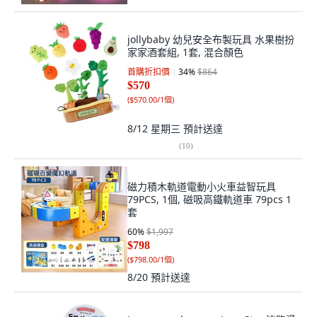
jollybaby 幼兒安全布製玩具 水果樹扮
家家酒套組, 1套, 混合顏色
首購折扣價
34
%
$864
$570
(
$570.00/1個
)
8/12 星期三
預計送達
(
10
)
磁力積木軌道電動小火車益智玩具
79PCS, 1個, 磁吸高鐵軌道車 79pcs 1
套
60
%
$1,997
$798
(
$798.00/1個
)
8/20
預計送達