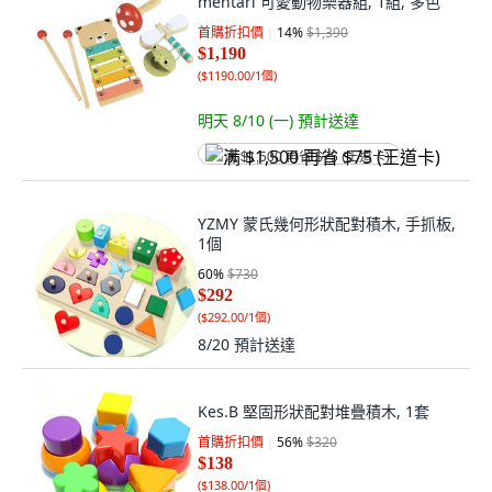
mentari 可愛動物樂器組, 1組, 多色
首購折扣價
14
%
$1,390
$1,190
(
$1190.00/1個
)
明天 8/10 (一)
預計送達
满 $1,500 再省 $75 (王道卡)
YZMY 蒙氏幾何形狀配對積木, 手抓板,
1個
60
%
$730
$292
(
$292.00/1個
)
8/20
預計送達
Kes.B 堅固形狀配對堆疊積木, 1套
首購折扣價
56
%
$320
$138
(
$138.00/1個
)