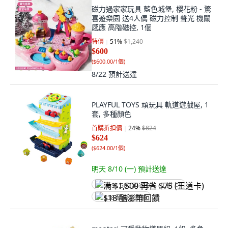
磁力過家家玩具 藍色城堡, 櫻花粉 - 驚
喜遊樂園 送4人偶 磁力控制 聲光 機關
感應 高階磁控, 1個
特價
51
%
$1,240
$600
(
$600.00/1個
)
8/22
預計送達
PLAYFUL TOYS 頑玩具 軌道遊戲屋, 1
套, 多種顏色
首購折扣價
24
%
$824
$624
(
$624.00/1個
)
明天 8/10 (一)
預計送達
满 $1,500 再省 $75 (王道卡)
$18 酷澎幣回饋