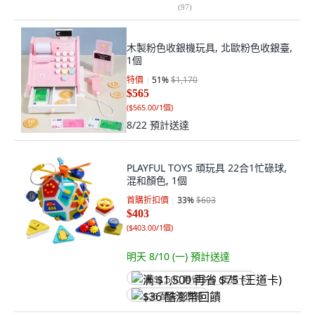
(
97
)
木製粉色收銀機玩具, 北歐粉色收銀臺,
1個
特價
51
%
$1,170
$565
(
$565.00/1個
)
8/22
預計送達
PLAYFUL TOYS 頑玩具 22合1忙碌球,
混和顏色, 1個
首購折扣價
33
%
$603
$403
(
$403.00/1個
)
明天 8/10 (一)
預計送達
满 $1,500 再省 $75 (王道卡)
$36 酷澎幣回饋