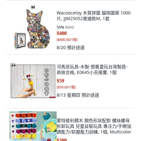
Wacoocetoy 木質拼圖 貓咪圖案 1000
片, JJM25052普通款M, 1套
50
%
$800
$400
(
$400.00/1個
)
8/20
預計送達
河馬班玩具-木製-懷舊童玩台灣製造-
商檢合格, E0645小丑搖響, 1個
$59
(
$59.00/1個
)
8/13 星期四
預計送達
蒙特梭利積木 顏色形狀配對 螺絲螺母
拆卸玩具 兒童益智玩具 專注力/手眼協
調能力/抓握能力訓練, 1個, Multicolor
$300