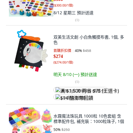
(
$300.00/1個
)
8/12 星期三
預計送達
(
1
)
双美生活文創 小白魚觸摸布書, 1個, 多
色
首購折扣價
40
%
$458
$274
(
$274.00/1個
)
明天 8/10 (一)
預計送達
(
1
)
满 $1,500 再省 $75 (王道卡)
$14 酷澎幣回饋
水霧魔法珠玩具 1000粒 10色套組 含
標準配件包, 補充裝：1000粒珠子, 1個
50
%
$250