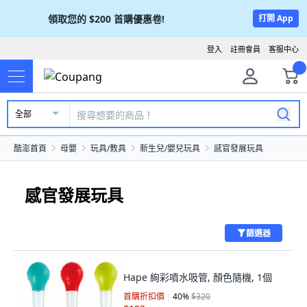
領取您的
$200
首購優惠卷!
打開 App
登入
註冊會員
客服中心
全部
酷澎首頁
母嬰
玩具/教具
新生兒/嬰兒玩具
感官發展玩具
感官發展玩具
篩選器
Hape 絢彩噴水吸管, 顏色隨機, 1個
首購折扣價
40
%
$320