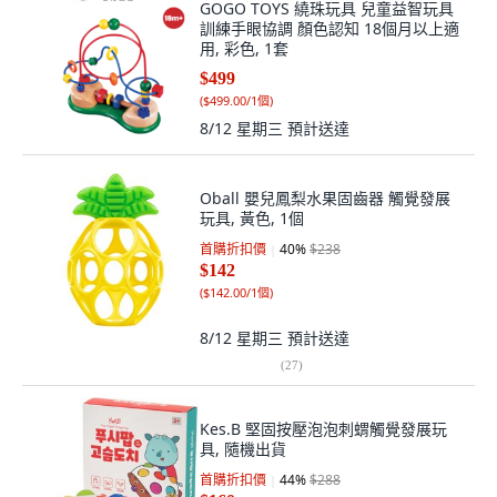
GOGO TOYS 繞珠玩具 兒童益智玩具
訓練手眼協調 顏色認知 18個月以上適
用, 彩色, 1套
$499
(
$499.00/1個
)
8/12 星期三
預計送達
Oball 嬰兒鳳梨水果固齒器 觸覺發展
玩具, 黃色, 1個
首購折扣價
40
%
$238
$142
(
$142.00/1個
)
8/12 星期三
預計送達
(
27
)
Kes.B 堅固按壓泡泡刺蝟觸覺發展玩
具, 隨機出貨
首購折扣價
44
%
$288