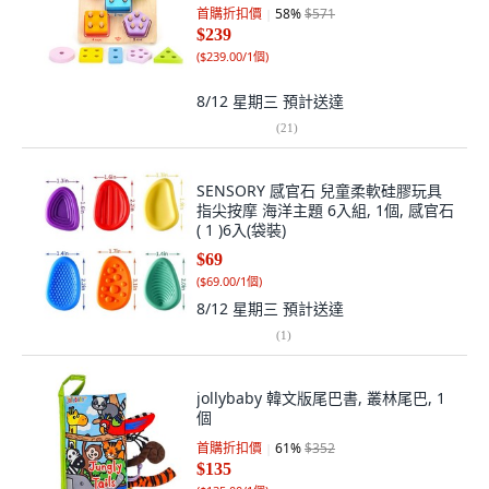
首購折扣價
58
%
$571
$239
(
$239.00/1個
)
8/12 星期三
預計送達
(
21
)
SENSORY 感官石 兒童柔軟硅膠玩具
指尖按摩 海洋主題 6入組, 1個, 感官石
( 1 )6入(袋裝)
$69
(
$69.00/1個
)
8/12 星期三
預計送達
(
1
)
jollybaby 韓文版尾巴書, 叢林尾巴, 1
個
首購折扣價
61
%
$352
$135