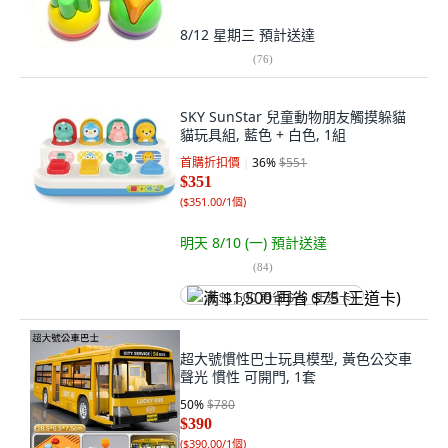
8/12 星期三
預計送達
(
76
)
SKY SunStar 兒童動物朋友觸摸躲貓
貓玩具組, 藍色 + 白色, 1組
首購折扣價
36
%
$551
$351
(
$351.00/1個
)
明天 8/10 (一)
預計送達
(
84
)
满 $1,500 再省 $75 (王道卡)
超大號慣性巴士玩具模型, 黃色公交車
聲光 慣性 可開門, 1套
50
%
$780
$390
(
$390.00/1個
)