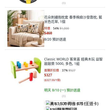
(
1
)
花朵刺繡抱枕套 春季棉麻沙發靠枕, 藍
米色花草, 1個
特價
54
%
$1,000
$460
8/20
預計送達
Classic WORLD 客來喜 經典木玩 益智
敲敲樂 5000, 多色, 1組
首購折扣價
37
%
$527
$327
(
$327.00/1個
)
明天 8/10 (一)
預計送達
(
1
)
满 $1,500 再省 $75 (王道卡)
$16 酷澎幣回饋