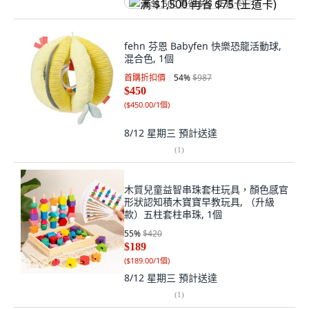
满 $1,500 再省 $75 (王道卡)
fehn 芬恩 Babyfen 快樂恐龍活動球,
混合色, 1個
首購折扣價
54
%
$987
$450
(
$450.00/1個
)
8/12 星期三
預計送達
(
1
)
木質兒童益智串珠套柱玩具，顏色感官
形狀認知積木寶寶早教玩具, （升級
款）五柱套柱串珠, 1個
55
%
$420
$189
(
$189.00/1個
)
8/12 星期三
預計送達
(
1
)