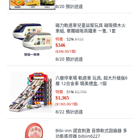
8/20
預計送達
磁力軌道車兒童益智玩具 磁吸積木火
車組, 單獨磁吸高鐵車 一隻, 1套
特價
52
%
$722
$346
(
$346.00/1個
)
8/20
預計送達
六層停車場 軌道車 玩具, 超大升級版6
層 12合金車 精美禮盒, 1個
特價
51
%
$2,790
$1,365
(
$1365.00/1個
)
8/22
預計送達
Bibi-inn 感官刺激 音樂軟式固齒器 多
功能遙控器 bibiin6227