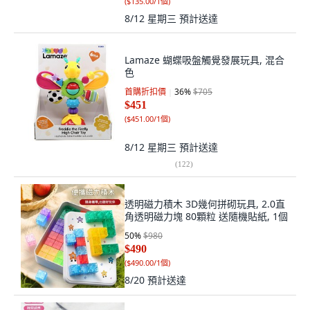
(
$135.00/1個
)
8/12 星期三
預計送達
Lamaze 蝴蝶吸盤觸覺發展玩具, 混合
色
首購折扣價
36
%
$705
$451
(
$451.00/1個
)
8/12 星期三
預計送達
(
122
)
透明磁力積木 3D幾何拼砌玩具, 2.0直
角透明磁力塊 80顆粒 送隨機貼紙, 1個
50
%
$980
$490
(
$490.00/1個
)
8/20
預計送達