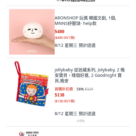
ARONSHOP 玩偶 韓國文創, 1個,
MNNS紓壓球- help款
$480
(
$480.00/1個
)
8/12 星期三
預計送達
jollybaby 捉迷藏系列, Jolybaby, 2 晚
安寶貝，睡個好覺, 2 Goodnight 寶
貝,晚安
首購折扣價
58
%
$329
$138
(
$138.00/1個
)
8/12 星期三
預計送達
(
109
)