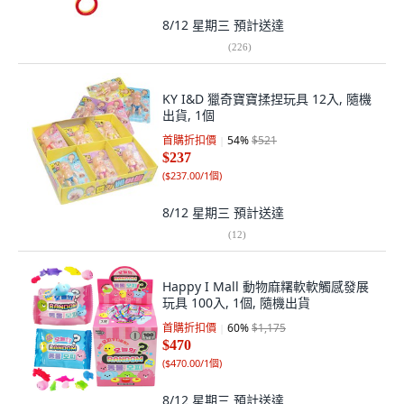
8/12 星期三
預計送達
(
226
)
KY I&D 獵奇寶寶揉捏玩具 12入, 隨機
出貨, 1個
首購折扣價
54
%
$521
$237
(
$237.00/1個
)
8/12 星期三
預計送達
(
12
)
Happy I Mall 動物麻糬軟軟觸感發展
玩具 100入, 1個, 隨機出貨
首購折扣價
60
%
$1,175
$470
(
$470.00/1個
)
8/12 星期三
預計送達