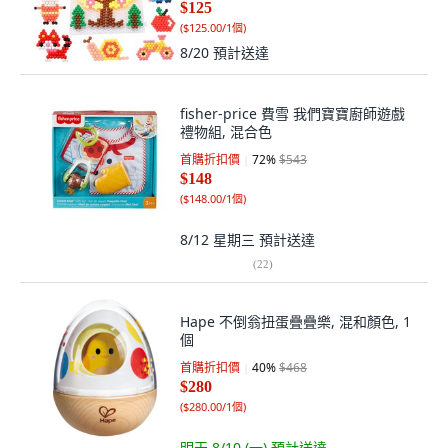
$125
(
$125.00/1個
)
8/20
預計送達
fisher-price 費雪 我們寶寶廚師遊戲
禮物組, 混合色
首購折扣價
72
%
$543
$148
(
$148.00/1個
)
8/12 星期三
預計送達
(
22
)
Hape 不倒翁扭蛋疊疊樂, 混和顏色, 1
個
首購折扣價
40
%
$468
$280
(
$280.00/1個
)
明天 8/10 (一)
預計送達