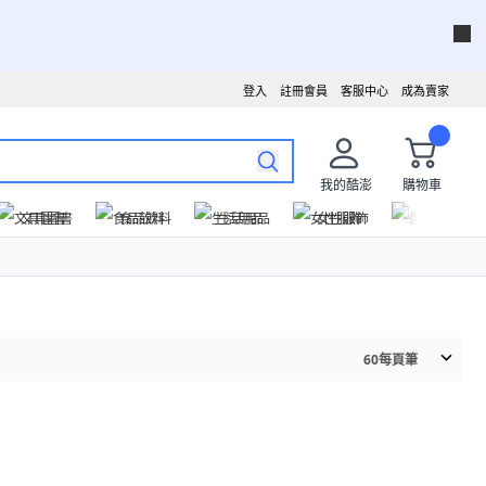
登入
註冊會員
客服中心
成為賣家
我的酷澎
購物車
文具圖書
食品飲料
生活用品
女性服飾
運動戶外
60
每頁筆