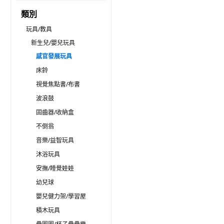
類別
玩具/教具
新生兒/嬰兒玩具
感官發展玩具
床鈴
視覺焦點書/布書
波浪鼓
固齒器/收納盒
不倒翁
音樂/益智玩具
沐浴玩具
安撫/睡覺娃娃
幼兒球
嬰兒健力架/學習屋
積木玩具