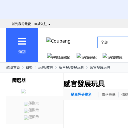
加到我的最愛
申請入駐
全部
類別
爸氣父親節
火箭速配
火箭跨境
酷澎首頁
母嬰
玩具/教具
新生兒/嬰兒玩具
感官發展玩具
篩選器
感官發展玩具
酷澎評分排名
價格最低
價
僅顯示
僅顯示
僅顯示