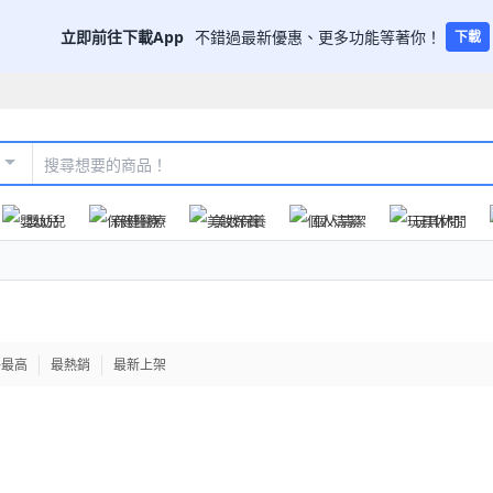
立即前往下載App
不錯過最新優惠、更多功能等著你！
下載
嬰幼兒
保健醫療
美妝保養
個人清潔
玩具休閒
格最高
最熱銷
最新上架