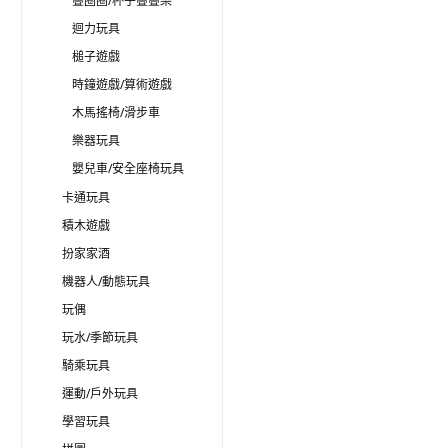
疊圈圈/杯子疊疊樂
迴力玩具
槌子遊戲
時鐘遊戲/算術遊戲
木馬搖椅/滑步車
樂器玩具
嬰兒車/安全座椅玩具
卡通玩具
積木遊戲
扮家家酒
機器人/動態玩具
玩偶
玩水/季節玩具
騎乘玩具
運動/戶外玩具
學習玩具