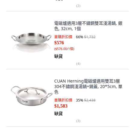
(
2
)
電磁爐適用3層不鏽鋼雙耳淺湯鍋, 銀
色, 32cm, 1個
首購折扣價
66
%
$1,732
$576
(
$576.00/1個
)
缺貨
(
4
)
CUAN Herning電磁爐適用雙耳3層
304不鏽鋼淺湯鍋+鍋蓋, 20*5cm, 單
色
首購折扣價
35
%
$2,438
$1,583
缺貨
(
3
)