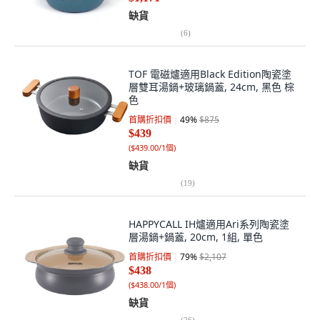
缺貨
(
6
)
TOF 電磁爐適用Black Edition陶瓷塗
層雙耳湯鍋+玻璃鍋蓋, 24cm, 黑色 棕
色
首購折扣價
49
%
$875
$439
(
$439.00/1個
)
缺貨
(
19
)
HAPPYCALL IH爐適用Ari系列陶瓷塗
層湯鍋+鍋蓋, 20cm, 1組, 單色
首購折扣價
79
%
$2,107
$438
(
$438.00/1個
)
缺貨
(
26
)