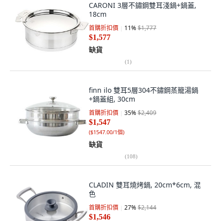
CARONI 3層不鏽鋼雙耳淺鍋+鍋蓋,
18cm
首購折扣價
11
%
$1,777
$1,577
缺貨
(
1
)
finn ilo 雙耳5層304不鏽鋼蒸籠湯鍋
+鍋蓋組, 30cm
首購折扣價
35
%
$2,409
$1,547
(
$1547.00/1個
)
缺貨
(
108
)
CLADIN 雙耳燒烤鍋, 20cm*6cm, 混
色
首購折扣價
27
%
$2,144
$1,546