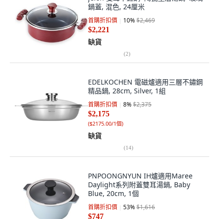
鍋蓋, 混色, 24厘米
首購折扣價
10
%
$2,469
$2,221
缺貨
(
2
)
EDELKOCHEN 電磁爐適用三層不鏽鋼
精品鍋, 28cm, Silver, 1組
首購折扣價
8
%
$2,375
$2,175
(
$2175.00/1個
)
缺貨
(
14
)
PNPOONGNYUN IH爐適用Maree
Daylight系列附蓋雙耳湯鍋, Baby
Blue, 20cm, 1個
首購折扣價
53
%
$1,616
$747