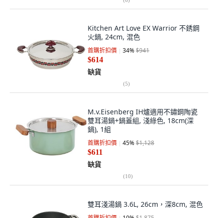
Kitchen Art Love EX Warrior 不銹鋼
火鍋, 24cm, 混色
首購折扣價
34
%
$941
$614
缺貨
(
5
)
M.v.Eisenberg IH爐適用不鏽鋼陶瓷
雙耳湯鍋+鍋蓋組, 淺綠色, 18cm(深
鍋), 1組
首購折扣價
45
%
$1,128
$611
缺貨
(
10
)
雙耳淺湯鍋 3.6L, 26cm，深8cm, 混色
首購折扣價
10
%
$1,875