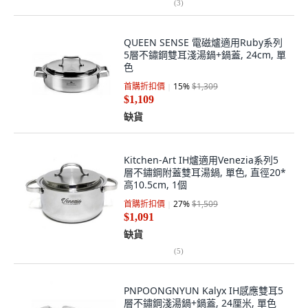
(
3
)
QUEEN SENSE 電磁爐適用Ruby系列
5層不鏽鋼雙耳淺湯鍋+鍋蓋, 24cm, 單
色
首購折扣價
15
%
$1,309
$1,109
缺貨
Kitchen-Art IH爐適用Venezia系列5
層不鏽鋼附蓋雙耳湯鍋, 單色, 直徑20*
高10.5cm, 1個
首購折扣價
27
%
$1,509
$1,091
缺貨
(
5
)
PNPOONGNYUN Kalyx IH感應雙耳5
層不鏽鋼淺湯鍋+鍋蓋, 24厘米, 單色