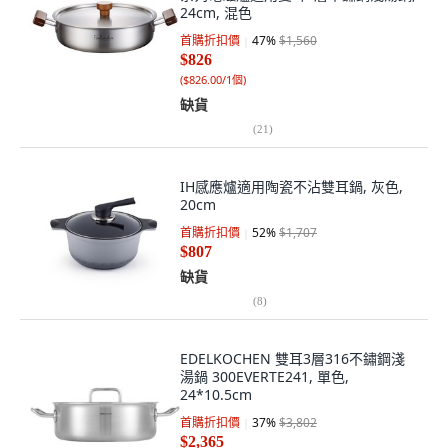
24cm, 混色
首購折扣價
47
%
$1,560
$826
(
$826.00/1個
)
缺貨
(
21
)
IH感應爐適用陶瓷不沾雙耳鍋, 灰色,
20cm
首購折扣價
52
%
$1,707
$807
缺貨
(
8
)
EDELKOCHEN 雙耳3層316不鏽鋼淺
湯鍋 300EVERTE241, 單色,
24*10.5cm
首購折扣價
37
%
$3,802
$2,365