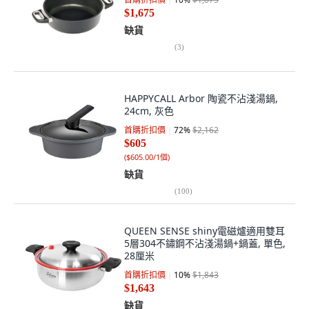
$1,675
缺貨
(
3
)
HAPPYCALL Arbor 陶瓷不沾淺湯鍋,
24cm, 灰色
首購折扣價
72
%
$2,162
$605
(
$605.00/1個
)
缺貨
(
100
)
QUEEN SENSE shiny電磁爐適用雙耳
5層304不鏽鋼不沾淺湯鍋+鍋蓋, 單色,
28厘米
首購折扣價
10
%
$1,843
$1,643
缺貨