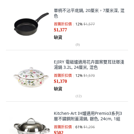
單柄不沾平底鍋, 20厘米，7厘米深, 混
色
首購折扣價
12
%
$1,577
$1,377
缺貨
(
9
)
EJIRY 電磁爐適用花卉圖案雙耳琺瑯淺
湯鍋 3.2L, 24厘米, 混色
首購折扣價
12
%
$1,570
$1,370
缺貨
(
12
)
Kitchen-Art IH爐適用Premio3系列3
層不鏽鋼附蓋湯鍋, 銀色, 24cm, 1組
首購折扣價
61
%
$1,296
$502