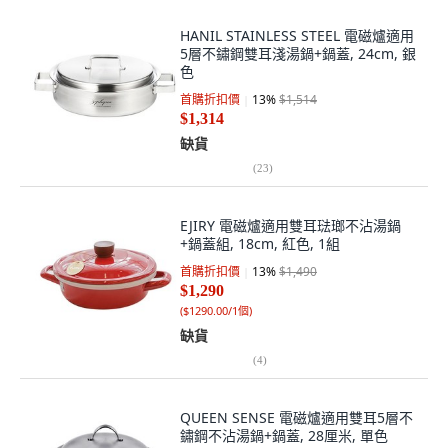
HANIL STAINLESS STEEL 電磁爐適用
5層不鏽鋼雙耳淺湯鍋+鍋蓋, 24cm, 銀
色
首購折扣價
13
%
$1,514
$1,314
缺貨
(
23
)
EJIRY 電磁爐適用雙耳琺瑯不沾湯鍋
+鍋蓋組, 18cm, 紅色, 1組
首購折扣價
13
%
$1,490
$1,290
(
$1290.00/1個
)
缺貨
(
4
)
QUEEN SENSE 電磁爐適用雙耳5層不
鏽鋼不沾湯鍋+鍋蓋, 28厘米, 單色