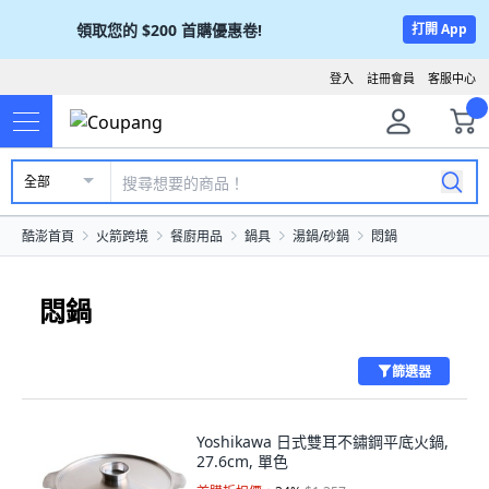
領取您的
$200
首購優惠卷!
打開 App
登入
註冊會員
客服中心
全部
酷澎首頁
火箭跨境
餐廚用品
鍋具
湯鍋/砂鍋
悶鍋
悶鍋
篩選器
Yoshikawa 日式雙耳不鏽鋼平底火鍋,
27.6cm, 單色