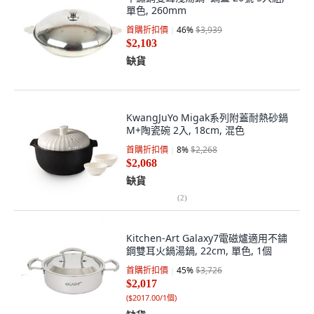
單色, 260mm
首購折扣價
46
%
$3,939
$2,103
缺貨
KwangJuYo Migak系列附蓋耐熱砂鍋
M+陶瓷碗 2入, 18cm, 混色
首購折扣價
8
%
$2,268
$2,068
缺貨
(
2
)
Kitchen-Art Galaxy7電磁爐適用不鏽
鋼雙耳火鍋湯鍋, 22cm, 單色, 1個
首購折扣價
45
%
$3,726
$2,017
(
$2017.00/1個
)