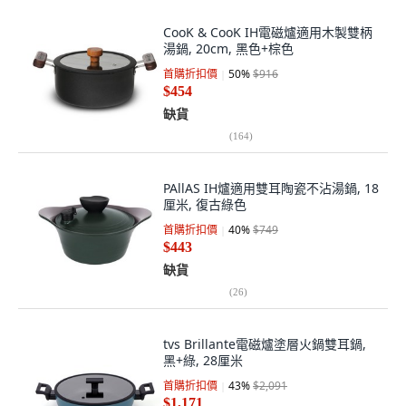
CooK & CooK IH電磁爐適用木製雙柄
湯鍋, 20cm, 黑色+棕色
首購折扣價
50
%
$916
$454
缺貨
(
164
)
PAllAS IH爐適用雙耳陶瓷不沾湯鍋, 18
厘米, 復古綠色
首購折扣價
40
%
$749
$443
缺貨
(
26
)
tvs Brillante電磁爐塗層火鍋雙耳鍋,
黑+綠, 28厘米
首購折扣價
43
%
$2,091
$1,171