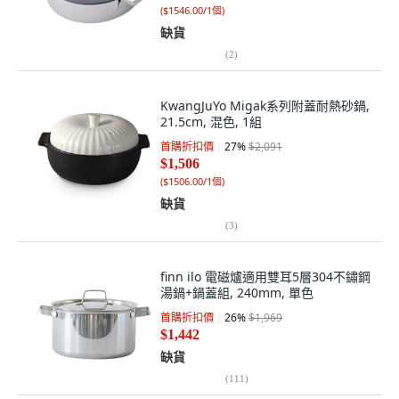
(
$1546.00/1個
)
缺貨
(
2
)
KwangJuYo Migak系列附蓋耐熱砂鍋,
21.5cm, 混色, 1組
首購折扣價
27
%
$2,091
$1,506
(
$1506.00/1個
)
缺貨
(
3
)
finn ilo 電磁爐適用雙耳5層304不鏽鋼
湯鍋+鍋蓋組, 240mm, 單色
首購折扣價
26
%
$1,969
$1,442
缺貨
(
111
)