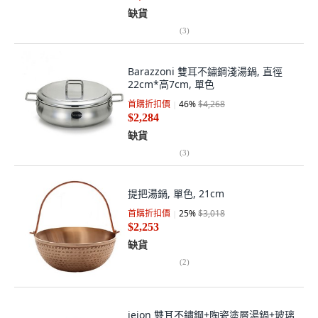
缺貨
(
3
)
Barazzoni 雙耳不鏽鋼淺湯鍋, 直徑
22cm*高7cm, 單色
首購折扣價
46
%
$4,268
$2,284
缺貨
(
3
)
提把湯鍋, 單色, 21cm
首購折扣價
25
%
$3,018
$2,253
缺貨
(
2
)
jeion 雙耳不鏽鋼+陶瓷塗層湯鍋+玻璃