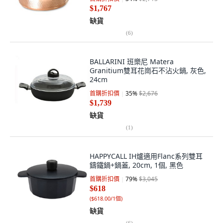
$1,767
缺貨
(
6
)
BALLARINI 班樂尼 Matera
Granitium雙耳花崗石不沾火鍋, 灰色,
24cm
首購折扣價
35
%
$2,676
$1,739
缺貨
(
1
)
HAPPYCALL IH爐適用Flanc系列雙耳
鑄鐵鍋+鍋蓋, 20cm, 1個, 黑色
首購折扣價
79
%
$3,045
$618
(
$618.00/1個
)
缺貨
(
6
)