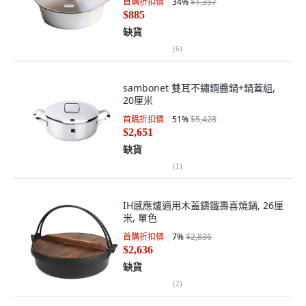
首購折扣價
34
%
$1,357
$885
缺貨
(
6
)
sambonet 雙耳不鏽鋼醬鍋+鍋蓋組,
20厘米
首購折扣價
51
%
$5,428
$2,651
缺貨
(
1
)
IH感應爐適用木蓋鑄鐵壽喜燒鍋, 26厘
米, 單色
首購折扣價
7
%
$2,836
$2,636
缺貨
(
2
)