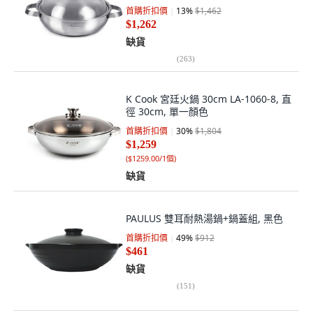
首購折扣價
13
%
$1,462
$1,262
缺貨
(
263
)
K Cook 宮廷火鍋 30cm LA-1060-8, 直
徑 30cm, 單一顏色
首購折扣價
30
%
$1,804
$1,259
(
$1259.00/1個
)
缺貨
PAULUS 雙耳耐熱湯鍋+鍋蓋組, 黑色
首購折扣價
49
%
$912
$461
缺貨
(
151
)