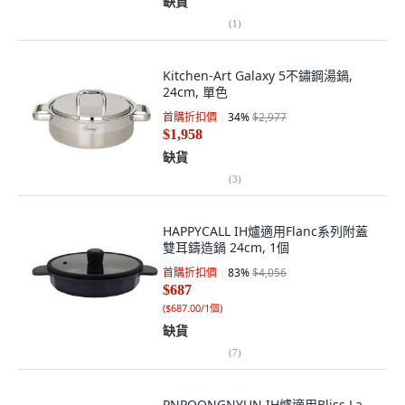
缺貨
(
1
)
Kitchen-Art Galaxy 5不鏽鋼湯鍋,
24cm, 單色
首購折扣價
34
%
$2,977
$1,958
缺貨
(
3
)
HAPPYCALL IH爐適用Flanc系列附蓋
雙耳鑄造鍋 24cm, 1個
首購折扣價
83
%
$4,056
$687
(
$687.00/1個
)
缺貨
(
7
)
PNPOONGNYUN IH爐適用Bliss La