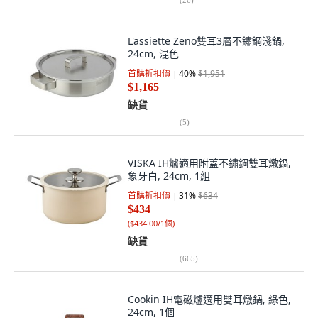
L'assiette Zeno雙耳3層不鏽鋼淺鍋,
24cm, 混色
首購折扣價
40
%
$1,951
$1,165
缺貨
(
5
)
VISKA IH爐適用附蓋不鏽鋼雙耳燉鍋,
象牙白, 24cm, 1組
首購折扣價
31
%
$634
$434
(
$434.00/1個
)
缺貨
(
665
)
Cookin IH電磁爐適用雙耳燉鍋, 綠色,
24cm, 1個