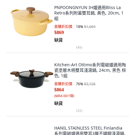
PNPOONGNYUN IH爐適用Bliss La
Retro系列附蓋雙耳鍋, 黃色, 20cm, 1
組
首購折扣價
18
%
$1,069
$869
缺貨
(
45
)
Kitchen-Art Ottimo系列電磁爐適用陶
瓷塗層木柄雙耳淺湯鍋, 24cm, 黑色 棕
色, 1組
首購折扣價
76
%
$3,726
$864
(
$864.00/1個
)
缺貨
(
22
)
HANIL STAINLESS STEEL Finlandia
系列電磁爐適用雙耳3層不鏽鋼淺湯鍋,