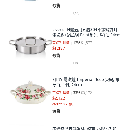
缺貨
(
82
)
Livens IH爐適用五層304不鏽鋼雙耳
淺湯鍋+鍋蓋組 Eclat系列, 單色, 24cm
首購折扣價
12
%
$1,577
$1,377
缺貨
(
16
)
EJIRY 電磁爐 Imperial Rose 火鍋, 象
牙白, 1個, 24cm
首購折扣價
33
%
$3,172
$2,122
(
$2122.00/1個
)
缺貨
不鏽鋼雙耳淺湯鍋+鍋蓋 26號 5入組,