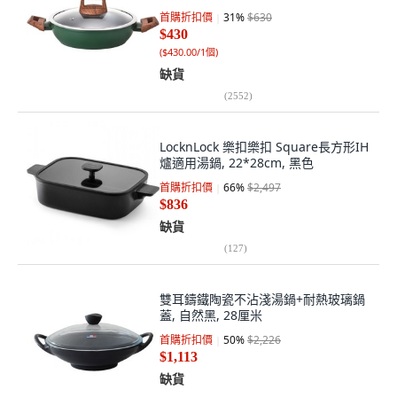
首購折扣價
31
%
$630
$430
(
$430.00/1個
)
缺貨
(
2552
)
LocknLock 樂扣樂扣 Square長方形IH
爐適用湯鍋, 22*28cm, 黑色
首購折扣價
66
%
$2,497
$836
缺貨
(
127
)
雙耳鑄鐵陶瓷不沾淺湯鍋+耐熱玻璃鍋
蓋, 自然黑, 28厘米
首購折扣價
50
%
$2,226
$1,113
缺貨