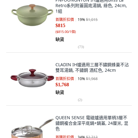
Retro系列附蓋圓底湯鍋, 綠色, 24cm,
1組
首購折扣價
19
%
$1,015
$815
(
$815.00/1個
)
缺貨
(
73
)
CLADIN IH爐適用三層不鏽鋼蜂巢不沾
雙耳湯鍋, 不鏽鋼 酒紅色, 24cm
首購折扣價
10
%
$1,968
$1,768
缺貨
(
2
)
QUEEN SENSE 電磁爐適用單柄3層不
鏽鋼複合金深平底鍋+鍋蓋, 24厘米, 混
色
首購折扣價
34
%
$2,713