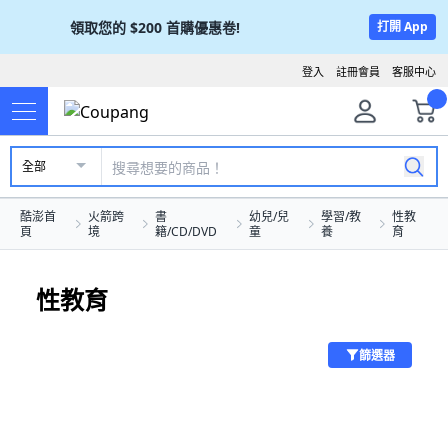
領取您的
$200
首購優惠卷!
打開 App
登入
註冊會員
客服中心
全部
酷澎首
火箭跨
書
幼兒/兒
學習/教
性教
頁
境
籍/CD/DVD
童
養
育
性教育
篩選器