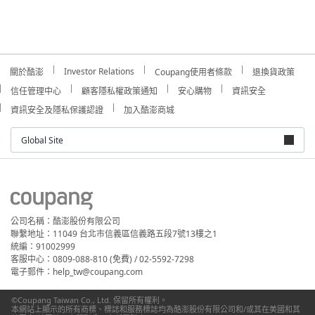
Investor Relations
關於酷澎
Coupang使用者條款
退換貨政策
信任管理中心
顧客隱私權政策通知
安心購物
資訊安全
資訊安全及隱私保護認證
加入酷澎商城
Global Site
公司名稱：酷澎股份有限公司
聯繫地址：11049 台北市信義區信義路五段7號13樓之1
統編：91002999
客服中心：0809-088-810 (免費) / 02-5592-7298
電子郵件：help_tw@coupang.com
©Coupang Taiwan Co., Ltd. 保留所有權利。
本網站上顯示的所有商標、標誌和服務標誌均為酷澎股份有限公司和/或其在美國和其