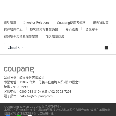
Investor Relations
關於酷澎
Coupang使用者條款
退換貨政策
信任管理中心
顧客隱私權政策通知
安心購物
資訊安全
資訊安全及隱私保護認證
加入酷澎商城
Global Site
公司名稱：酷澎股份有限公司
聯繫地址：11049 台北市信義區信義路五段7號13樓之1
統編：91002999
客服中心：0809-088-810 (免費) / 02-5592-7298
電子郵件：help_tw@coupang.com
©Coupang Taiwan Co., Ltd. 保留所有權利。
本網站上顯示的所有商標、標誌和服務標誌均為酷澎股份有限公司和/或其在美國和其
他國家/地區註冊之關聯公司之所屬財產。