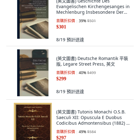
(英文圖書) Geschichte Des
Evangelischen Kirchengesanges in
Mechlenburg Insbesondere Der
Mecklenburgisch... 平裝版, Legare
首購折扣價
39
%
$501
Street Press, 英文
$301
8/19
預計送達
(英文圖書) Deutsche Romantik 平裝
版, Legare Street Press, 英文
首購折扣價
40
%
$499
$299
8/19
預計送達
(英文圖書) Tutonis Monachi O.S.B.
Saeculi XII: Opuscula E Duobus
Codicibus Admontensibus (1882) 平
裝版, Kessinger Publishing, 英文
首購折扣價
49
%
$584
$297