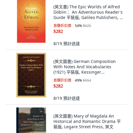
(英文書) The Epic Worlds of Alfred
Döblin： An Adventurous Reader's
Guide 平裝版, Galileo Publishers, 英
文
首購折扣價
54
%
$625
$282
8/19
預計送達
(英文圖書) German Composition
With Notes And Vocabularies
(1921) 平裝版, Kessinger
Publishing, 英文
首購折扣價
49
%
$553
$282
8/19
預計送達
(英文圖書) Mary of Magdala An
Historical and Romantic Drama 平
裝版, Legare Street Press, 英文