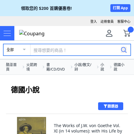
領取您的
$200
首購優惠卷!
打開 App
登入
註冊會員
客服中心
全部
酷澎首
火箭跨
書
小說/散文/
小
德國小
頁
境
籍/CD/DVD
詩
說
說
德國小說
篩選器
The Works of J.W. von Goethe Vol.
XI (in 14 volumes): with His Life by