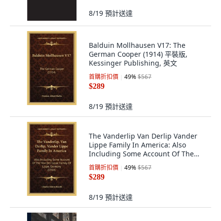
8/19
預計送達
Balduin Mollhausen V17: The
German Cooper (1914) 平裝版,
Kessinger Publishing, 英文
首購折扣價
49
%
$567
$289
8/19
預計送達
The Vanderlip Van Derlip Vander
Lippe Family In America: Also
Including Some Account Of The
Von De... 平裝版, Kessinger
首購折扣價
49
%
$567
Publishing, 英文
$289
8/19
預計送達