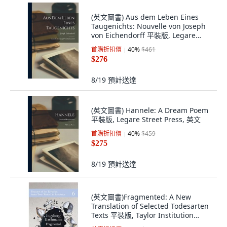
(英文圖書) Aus dem Leben Eines
Taugenichts: Nouvelle von Joseph
von Eichendorff 平裝版, Legare
Street Press, 英文
首購折扣價
40
%
$461
$276
8/19
預計送達
(英文圖書) Hannele: A Dream Poem
平裝版, Legare Street Press, 英文
首購折扣價
40
%
$459
$275
8/19
預計送達
(英文圖書)Fragmented: A New
Translation of Selected Todesarten
Texts 平裝版, Taylor Institution
Library, English, Paperback