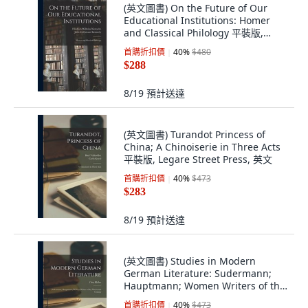
(英文圖書) On the Future of Our
Educational Institutions: Homer
and Classical Philology 平裝版,
Legare Street Press, 英文
首購折扣價
40
%
$480
$288
8/19
預計送達
(英文圖書) Turandot Princess of
China; A Chinoiserie in Three Acts
平裝版, Legare Street Press, 英文
首購折扣價
40
%
$473
$283
8/19
預計送達
(英文圖書) Studies in Modern
German Literature: Sudermann;
Hauptmann; Women Writers of the
Nineteenth Ce... 平裝版, Legare
首購折扣價
40
%
$473