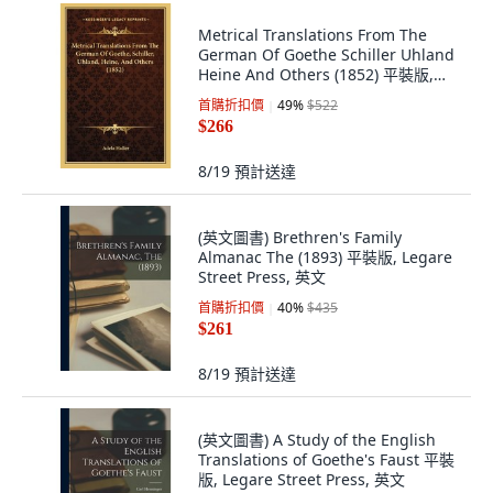
Metrical Translations From The
German Of Goethe Schiller Uhland
Heine And Others (1852) 平裝版,
Kessinger Publishing, 英文
首購折扣價
49
%
$522
$266
8/19
預計送達
(英文圖書) Brethren's Family
Almanac The (1893) 平裝版, Legare
Street Press, 英文
首購折扣價
40
%
$435
$261
8/19
預計送達
(英文圖書) A Study of the English
Translations of Goethe's Faust 平裝
版, Legare Street Press, 英文