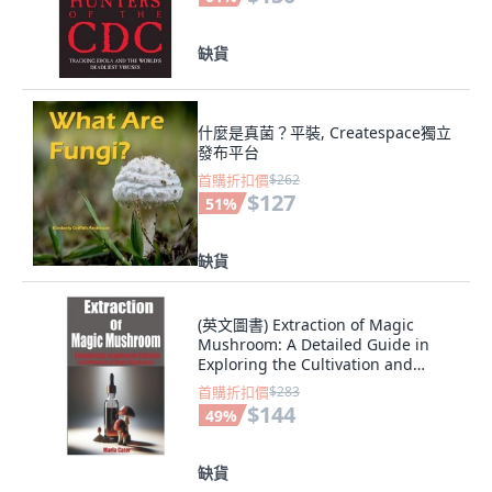
缺貨
什麼是真菌？平裝, Createspace獨立
發布平台
首購折扣價
$262
$127
51
%
缺貨
(英文圖書) Extraction of Magic
Mushroom: A Detailed Guide in
Exploring the Cultivation and
Utilization o... 平裝版,
首購折扣價
$283
Independently Published, 英文
$144
49
%
缺貨