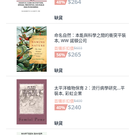
$264
48
%
缺貨
命名自然：本能與科學之間的衝突平裝
本, WW 諾頓公司
首購折扣價
$603
$265
56
%
缺貨
太平洋植物保育 2：流行病學研究...平
裝本, 彩虹企業
首購折扣價
$400
$240
40
%
缺貨