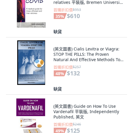
relatives 平裝版, Bremen University
Press, 英文
首購折扣價
$953
$610
35
%
缺貨
(英文圖書) Cialis Levitra or Viagra:
STOP THE PILLS: The Proven
Natural And Effective Methods To
Cure E... 平裝版, Independently
首購折扣價
$257
Published, 英文
$132
48
%
缺貨
(英文圖書) Guide on How To Use
Vardenafil 平裝版, Independently
Published, 英文
首購折扣價
$246
$125
49
%