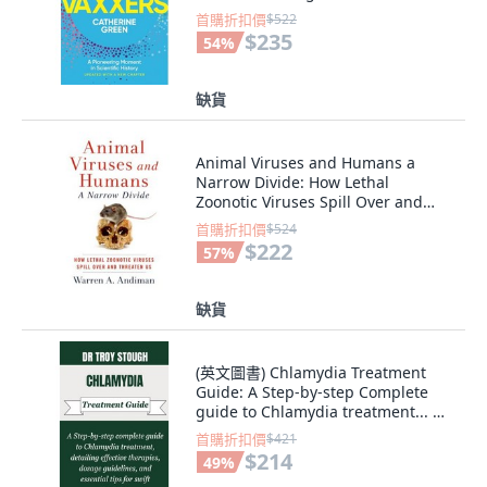
裝版, Hodder & Stoughton, 英文
首購折扣價
$522
$235
54
%
缺貨
Animal Viruses and Humans a
Narrow Divide: How Lethal
Zoonotic Viruses Spill Over and
Threaten Us Paperback, 保羅幹書
首購折扣價
$524
$222
57
%
缺貨
(英文圖書) Chlamydia Treatment
Guide: A Step-by-step Complete
guide to Chlamydia treatment... 平
裝版, Independently Published, 英
首購折扣價
$421
文
$214
49
%