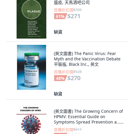
瘟疫, 天馬酒吧公司
首購折扣價
$709
$271
61
%
缺貨
(英文圖書) The Panic Virus: Fear
Myth and the Vaccination Debate
平裝版, Black Inc., 英文
首購折扣價
$528
$270
48
%
缺貨
(英文圖書) The Growing Concern of
HPMV: Essential Guide on
Symptoms Spread Prevention a...
平裝版, Independently Published,
首購折扣價
$517
英文