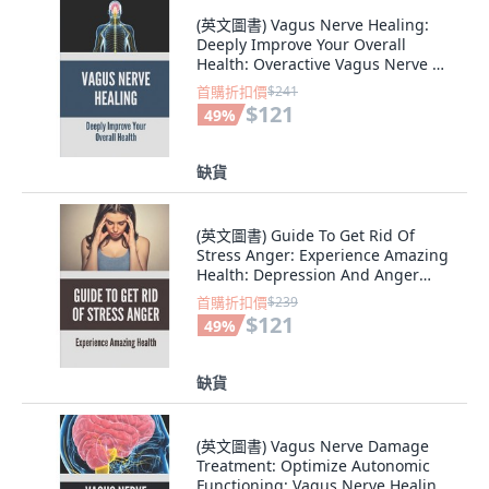
(英文圖書) Vagus Nerve Healing:
Deeply Improve Your Overall
Health: Overactive Vagus Nerve 平
裝版, Independently Published, 英
首購折扣價
$241
文
$121
49
%
缺貨
(英文圖書) Guide To Get Rid Of
Stress Anger: Experience Amazing
Health: Depression And Anger
Management 平裝版,
首購折扣價
$239
Independently Published, 英文
$121
49
%
缺貨
(英文圖書) Vagus Nerve Damage
Treatment: Optimize Autonomic
Functioning: Vagus Nerve Healing