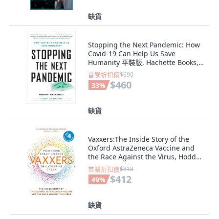
缺貨
Stopping the Next Pandemic: How
Covid-19 Can Help Us Save
Humanity 平裝版, Hachette Books,
英文
首購折扣價
$690
$460
33
%
缺貨
Vaxxers:The Inside Story of the
Oxford AstraZeneca Vaccine and
the Race Against the Virus, Hodder
& Stoughton, 英文, 精裝版
首購折扣價
$818
$412
49
%
缺貨