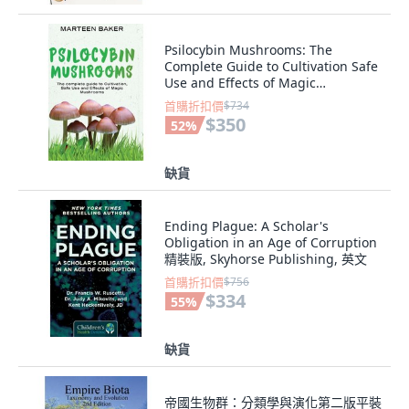
Psilocybin Mushrooms: The
Complete Guide to Cultivation Safe
Use and Effects of Magic
Mushrooms 精裝版, Charlie
首購折扣價
$734
Creative Lab, 英文
$350
52
%
缺貨
Ending Plague: A Scholar's
Obligation in an Age of Corruption
精裝版, Skyhorse Publishing, 英文
首購折扣價
$756
$334
55
%
缺貨
帝國生物群：分類學與演化第二版平裝