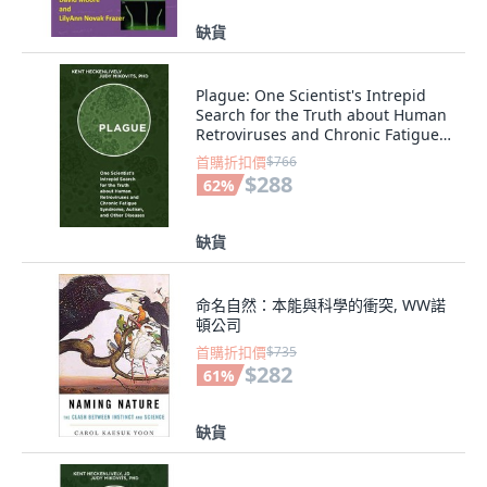
缺貨
Plague: One Scientist's Intrepid
Search for the Truth about Human
Retroviruses and Chronic Fatigue
S... 精裝版, Skyhorse Publishing, 英
首購折扣價
$766
文
$288
62
%
缺貨
命名自然：本能與科學的衝突, WW諾
頓公司
首購折扣價
$735
$282
61
%
缺貨