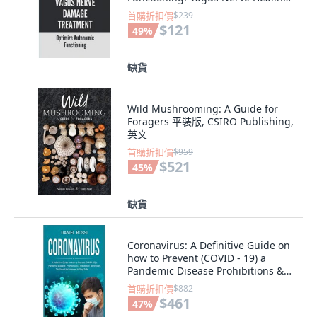
平裝版, Independently Published,
首購折扣價
$239
英文
$121
49
%
缺貨
Wild Mushrooming: A Guide for
Foragers 平裝版, CSIRO Publishing,
英文
首購折扣價
$959
$521
45
%
缺貨
Coronavirus: A Definitive Guide on
how to Prevent (COVID - 19) a
Pandemic Disease Prohibitions &
Pr... 精裝版, Daniel Rossi, 英文
首購折扣價
$882
$461
47
%