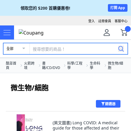
領取您的
$200
首購優惠卷!
打開 App
登入
註冊會員
客服中心
全部
酷澎首
火箭跨
書
科學/工程
生命科
微生物/細
頁
境
籍/CD/DVD
學
學
胞
微生物/細胞
篩選器
(英文圖書) Long COVID: A medical
guide for those affected and their