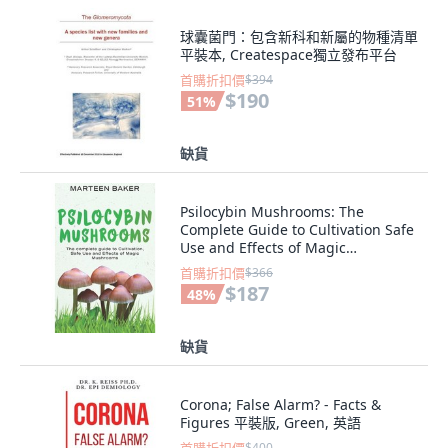
球囊菌門：包含新科和新屬的物種清單
平裝本, Createspace獨立發布平台
首購折扣價
$394
$190
51
%
缺貨
Psilocybin Mushrooms: The
Complete Guide to Cultivation Safe
Use and Effects of Magic
Mushrooms 平裝版, Independently
首購折扣價
$366
Published, 英文
$187
48
%
缺貨
Corona; False Alarm? - Facts &
Figures 平裝版, Green, 英語
$400