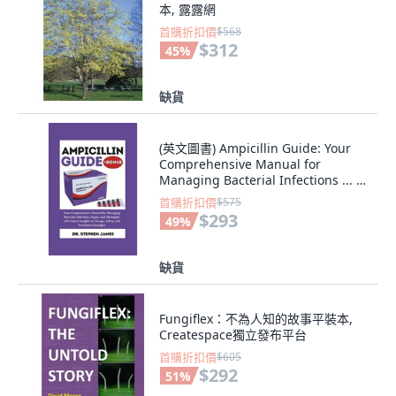
本, 露露網
首購折扣價
$568
$312
45
%
缺貨
(英文圖書) Ampicillin Guide: Your
Comprehensive Manual for
Managing Bacterial Infections ... 平
裝版, Independently Published, 英
首購折扣價
$575
文
$293
49
%
缺貨
Fungiflex：不為人知的故事平裝本,
Createspace獨立發布平台
首購折扣價
$605
$292
51
%