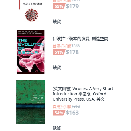
首購折扣價
$179
55
%
缺貨
伊波拉平裝本的演變, 創造空間
首購折扣價
$368
$178
51
%
缺貨
(英文圖書) Viruses: A Very Short
Introduction 平裝版, Oxford
University Press, USA, 英文
首購折扣價
$362
$163
54
%
缺貨