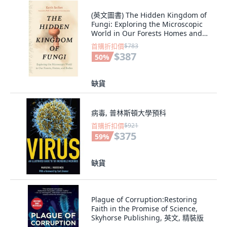
(英文圖書) The Hidden Kingdom of
Fungi: Exploring the Microscopic
World in Our Forests Homes and
Bodies 精裝版, Greystone Books, 英
首購折扣價
$783
文
$387
50
%
缺貨
病毒, 普林斯頓大學預科
首購折扣價
$921
$375
59
%
缺貨
Plague of Corruption:Restoring
Faith in the Promise of Science,
Skyhorse Publishing, 英文, 精裝版