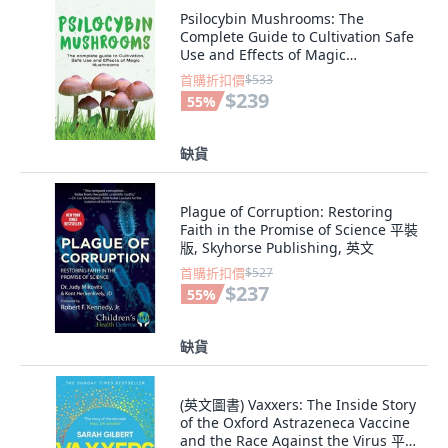
Psilocybin Mushrooms: The
Complete Guide to Cultivation Safe
Use and Effects of Magic
Mushrooms 平裝版, Charlie
首購折扣價
$533
Creative Lab, 英文
$239
55
%
缺貨
Plague of Corruption: Restoring
Faith in the Promise of Science 平裝
版, Skyhorse Publishing, 英文
首購折扣價
$527
$237
55
%
缺貨
(英文圖書) Vaxxers: The Inside Story
of the Oxford Astrazeneca Vaccine
and the Race Against the Virus 平