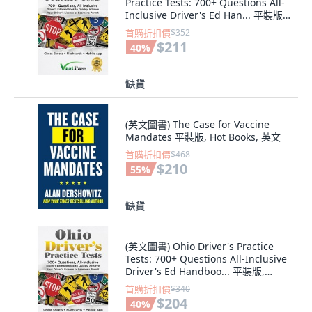
Practice Tests: 700+ Questions All-
Inclusive Driver's Ed Han... 平裝版,
Stanley Vast, 英文
首購折扣價
$352
$211
40
%
缺貨
(英文圖書) The Case for Vaccine
Mandates 平裝版, Hot Books, 英文
首購折扣價
$468
$210
55
%
缺貨
(英文圖書) Ohio Driver's Practice
Tests: 700+ Questions All-Inclusive
Driver's Ed Handboo... 平裝版,
Stanley Vast, 英文
首購折扣價
$340
$204
40
%