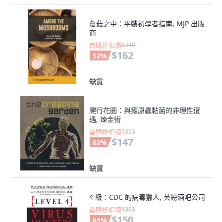
蘑菇之中：平裝初學者指南, MJP 出版
商
首購折扣價
$340
$162
52
%
缺貨
爬行花園：與瘧原蟲粘菌的非理性遭
遇, 煉金術
首購折扣價
$393
$147
62
%
缺貨
4 級：CDC 的病毒獵人, 英鎊酒吧公司
首購折扣價
$393
$150
61
%