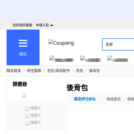
加到我的最愛
申請入駐
全部
類別
爸氣父親節
火箭速配
火箭跨境
酷澎首頁
男性服飾
包包/其他配件
包包
後背包
篩選器
後背包
酷澎評分排名
價格最低
價
僅顯示
僅顯示
僅顯示