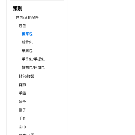
類別
包包/其他配件
包包
後背包
斜背包
單肩包
手拿包/手提包
帆布包/休閒包
錢包/腰帶
首飾
手錶
領帶
帽子
手套
圍巾