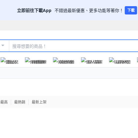
立即前往下載App
不錯過最新優惠、更多功能等著你！
下載
嬰幼兒
保健醫療
美妝保養
個人清潔
玩具休閒
格最高
最熱銷
最新上架