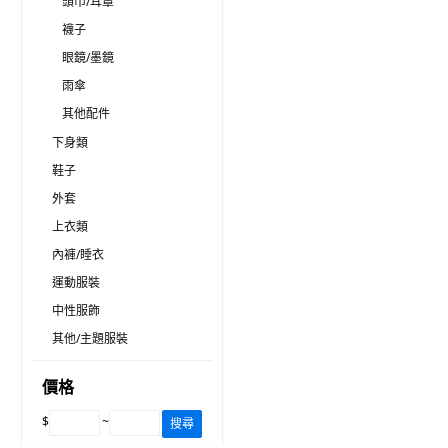
頭巾/耳罩
襪子
眼鏡/墨鏡
雨傘
其他配件
下身類
鞋子
外套
上衣類
內褲/睡衣
運動服裝
中性服飾
其他/主題服裝
價格
$
~
搜尋