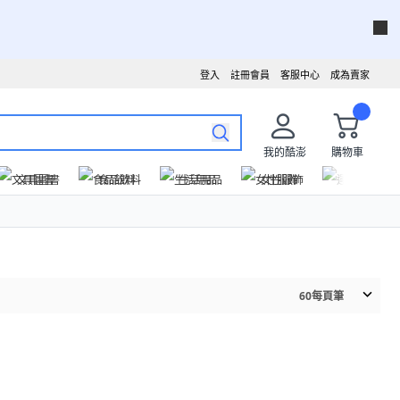
登入
註冊會員
客服中心
成為賣家
我的酷澎
購物車
文具圖書
食品飲料
生活用品
女性服飾
運動戶外
60
每頁筆