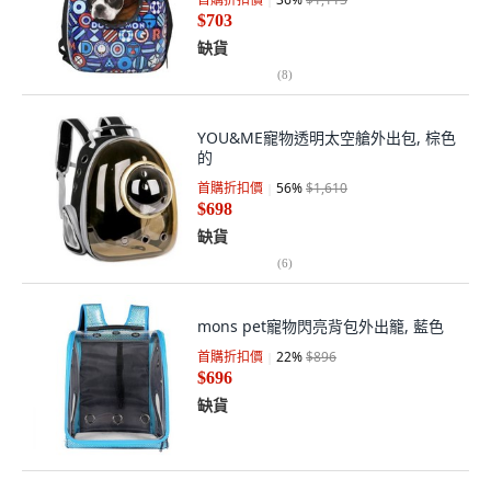
$703
缺貨
(
8
)
YOU&ME寵物透明太空艙外出包, 棕色
的
首購折扣價
56
%
$1,610
$698
缺貨
(
6
)
mons pet寵物閃亮背包外出籠, 藍色
首購折扣價
22
%
$896
$696
缺貨