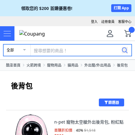
領取您的
$200
首購優惠卷!
打開 App
登入
註冊會員
客服中心
全部
酷澎首頁
火箭跨境
寵物用品
貓用品
外出籠/外出用品
後背包
後背包
篩選器
n-pet 寵物太空艙外出後背包, 粉紅點
首購折扣價
40
%
$1,518