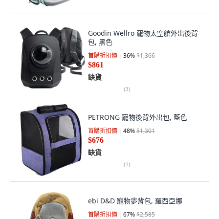
Goodin Wellro 寵物太空艙外出後背
包, 黑色
首購折扣價
36
%
$1,366
$861
缺貨
(
3
)
PETRONG 寵物後背外出包, 藍色
首購折扣價
48
%
$1,301
$676
缺貨
(
1
)
ebi D&D 寵物夢背包, 羅西亞娜
首購折扣價
67
%
$2,585