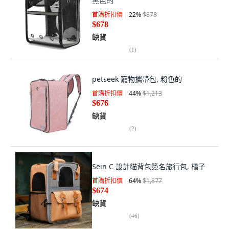
黑色的
首購折扣價
22
%
$878
$678
缺貨
(
1
)
petseek 寵物攜帶包, 粉色的
首購折扣價
44
%
$1,213
$676
缺貨
(
2
)
Sein C 設計貓背包簽名旅行包, 橘子
首購折扣價
64
%
$1,877
$674
缺貨
(
46
)