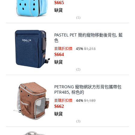
$665
缺貨
(
1
)
PASTEL PET 簡約寵物移動後背包, 藍
色
首購折扣價
45
%
$1,213
$664
缺貨
(
2
)
PETRONG 寵物網狀方形背包攜帶包
PTR485, 棕色的
首購折扣價
44
%
$1,189
$662
缺貨
(
3
)