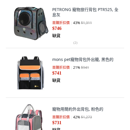
PETRONG 寵物旅行背包 PTR525, 全
息灰
首購折扣價
43
%
$1,311
$746
缺貨
(
2
)
mons pet寵物背包外出籠, 黑色的
首購折扣價
21
%
$941
$741
缺貨
寵物用簡約外出背包, 粉色的
首購折扣價
42
%
$1,273
$731
缺貨