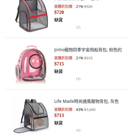
首購折扣價
21
%
$920
$720
缺貨
(
2
)
Jinho寵物四季宇宙飛船背包, 粉色的
首購折扣價
21
%
$915
$715
缺貨
(
4
)
Life Made時尚通風寵物背包, 灰色
首購折扣價
43
%
$1,265
$713
缺貨
(
4
)