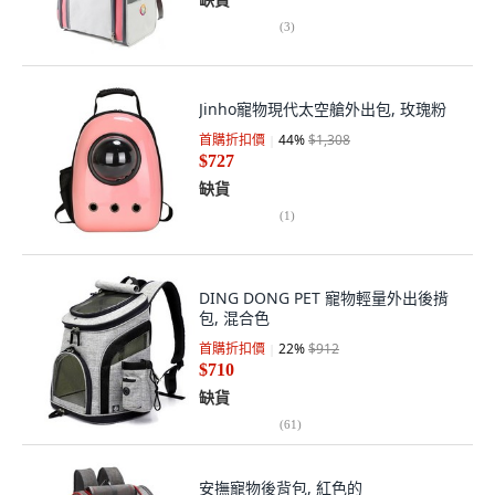
(
3
)
Jinho寵物現代太空艙外出包, 玫瑰粉
首購折扣價
44
%
$1,308
$727
缺貨
(
1
)
DING DONG PET 寵物輕量外出後揹
包, 混合色
首購折扣價
22
%
$912
$710
缺貨
(
61
)
安撫寵物後背包, 紅色的