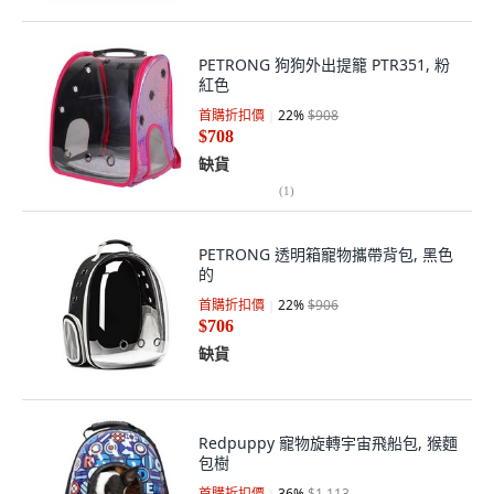
PETRONG 狗狗外出提籠 PTR351, 粉
紅色
首購折扣價
22
%
$908
$708
缺貨
(
1
)
PETRONG 透明箱寵物攜帶背包, 黑色
的
首購折扣價
22
%
$906
$706
缺貨
Redpuppy 寵物旋轉宇宙飛船包, 猴麵
包樹
首購折扣價
36
%
$1,113