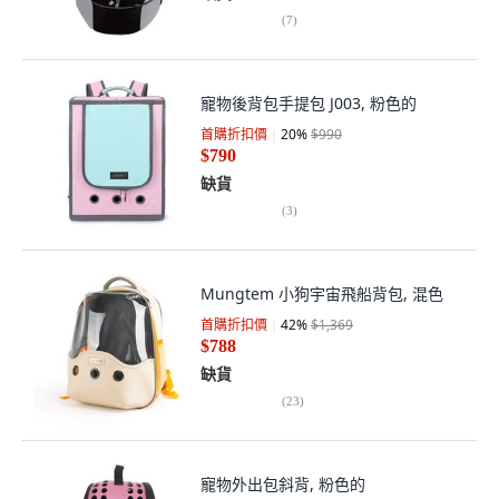
(
7
)
寵物後背包手提包 J003, 粉色的
首購折扣價
20
%
$990
$790
缺貨
(
3
)
Mungtem 小狗宇宙飛船背包, 混色
首購折扣價
42
%
$1,369
$788
缺貨
(
23
)
寵物外出包斜背, 粉色的