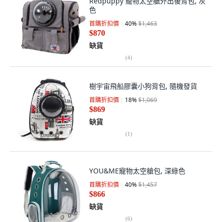
Redpuppy 寵物太空艙外出後背包, 灰
色
首購折扣價
40
%
$1,463
$870
缺貨
(
4
)
樹宇宙飛船膠囊小狗背包, 隨機發貨
首購折扣價
18
%
$1,069
$869
缺貨
(
1
)
YOU&ME寵物太空艙包, 深綠色
首購折扣價
40
%
$1,457
$866
缺貨
(
6
)