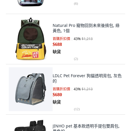
(
6
)
Natural Pro 寵物回到未來後揹包, 綠
黃色, 1個
首購折扣價
43
%
$1,213
$688
缺貨
(
2
)
LDLC Pet Forever 狗貓透明背包, 灰色
的
首購折扣價
43
%
$1,213
$680
缺貨
(
12
)
JINHO pet 基本款透明手提包雙肩包,