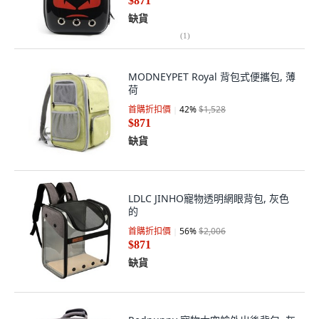
$871
缺貨
(
1
)
MODNEYPET Royal 背包式便攜包, 薄
荷
首購折扣價
42
%
$1,528
$871
缺貨
LDLC JINHO寵物透明網眼背包, 灰色
的
首購折扣價
56
%
$2,006
$871
缺貨