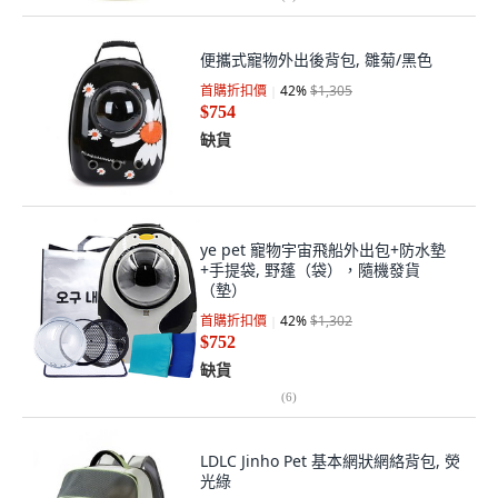
便攜式寵物外出後背包, 雛菊/黑色
首購折扣價
42
%
$1,305
$754
缺貨
ye pet 寵物宇宙飛船外出包+防水墊
+手提袋, 野蓬（袋），隨機發貨
（墊）
首購折扣價
42
%
$1,302
$752
缺貨
(
6
)
LDLC Jinho Pet 基本網狀網絡背包, 熒
光綠