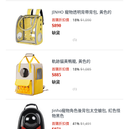
JINHO 寵物透明背帶背包, 黃色的
首購折扣價
18
%
$1,090
$890
缺貨
(
5
)
軌跡貓黃鴨籠, 黃色的
首購折扣價
18
%
$1,085
$885
缺貨
(
1
)
Jinho寵物角色後背包太空艙包, 紅色怪
物黑色
首購折扣價
41
%
$1,491