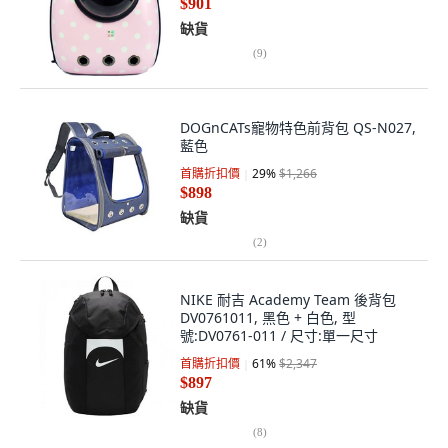
$901
缺貨
(
9
)
DOGnCATs寵物特色前背包 QS-N027,
藍色
首購折扣價
29
%
$1,266
$898
缺貨
(
2
)
NIKE 耐吉 Academy Team 後背包
DV0761011, 黑色 + 白色, 型
號:DV0761-011 / 尺寸:單一尺寸
首購折扣價
61
%
$2,347
$897
缺貨
(
8
)