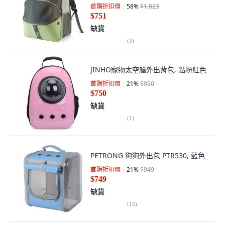
首購折扣價
58
%
$1,823
$751
缺貨
(
3
)
JINHO寵物太空艙外出背包, 點粉紅色
首購折扣價
21
%
$950
$750
缺貨
(
1
)
PETRONG 狗狗外出包 PTR530, 藍色
首購折扣價
21
%
$949
$749
缺貨
(
13
)