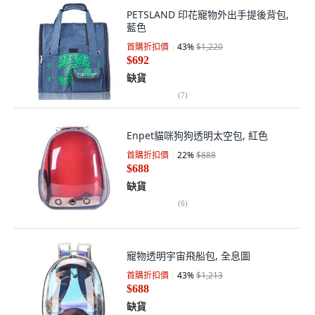
PETSLAND 印花寵物外出手提後背包,
藍色
首購折扣價
43
%
$1,220
$692
缺貨
(
7
)
Enpet貓咪狗狗透明太空包, 紅色
首購折扣價
22
%
$888
$688
缺貨
(
6
)
寵物透明宇宙飛船包, 全息圖
首購折扣價
43
%
$1,213
$688
缺貨