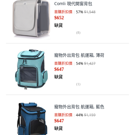
Comli 現代開窗背包
首購折扣價
57
%
$1,548
$652
缺貨
(
8
)
寵物外出背包 航運箱, 薄荷
首購折扣價
54
%
$1,427
$647
缺貨
(
1
)
寵物外出背包 航運箱, 藍色
首購折扣價
44
%
$1,159
$647
缺貨