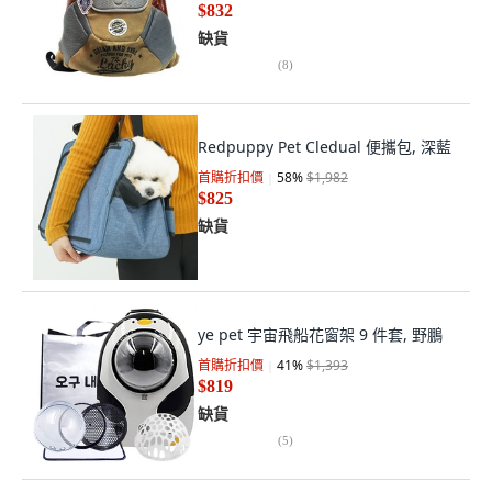
$832
缺貨
(
8
)
Redpuppy Pet Cledual 便攜包, 深藍
首購折扣價
58
%
$1,982
$825
缺貨
ye pet 宇宙飛船花窗架 9 件套, 野鵬
首購折扣價
41
%
$1,393
$819
缺貨
(
5
)