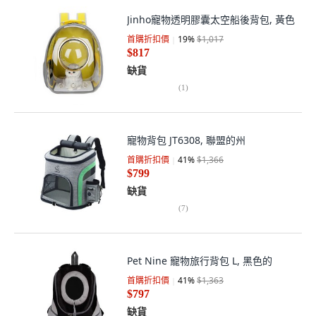
Jinho寵物透明膠囊太空船後背包, 黃色
首購折扣價
19
%
$1,017
$817
缺貨
(
1
)
寵物背包 JT6308, 聯盟的州
首購折扣價
41
%
$1,366
$799
缺貨
(
7
)
Pet Nine 寵物旅行背包 L, 黑色的
首購折扣價
41
%
$1,363
$797
缺貨