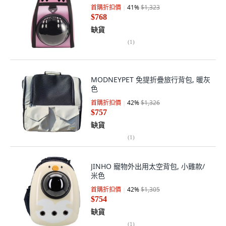
首購折扣價
41
%
$1,323
$768
缺貨
(
1
)
MODNEYPET 免提折疊旅行背包, 暖灰
色
首購折扣價
42
%
$1,326
$757
缺貨
(
1
)
JINHO 寵物外出用太空背包, 小雞款/
米色
首購折扣價
42
%
$1,305
$754
缺貨
(
1
)