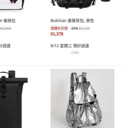
um 後揹包
Bubilian 豪華背包, 黑色
$2,068
首購折扣價
49
%
$2,729
$1,378
計送達
8/12 星期三
預計送達
)
(
349
)