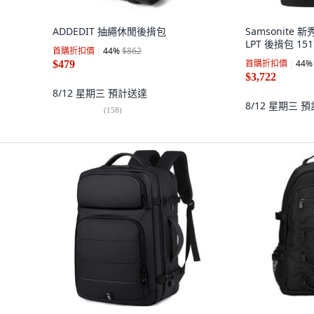
ADDEDIT 抽繩休閒後揹包
Samsonite 新秀
LPT 後揹包 151
首購折扣價
44
%
$862
首購折扣價
44
%
$479
$3,722
8/12 星期三
預計送達
8/12 星期三
預
(
158
)