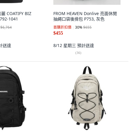
麗 COATIFY BIZ
FROM HEAVEN Donlive 亮面休閒
792-1041
抽繩口袋後揹包 P753, 灰色
$6,764
首購折扣價
30
%
$655
$455
計送達
8/12 星期三
預計送達
(
36
)