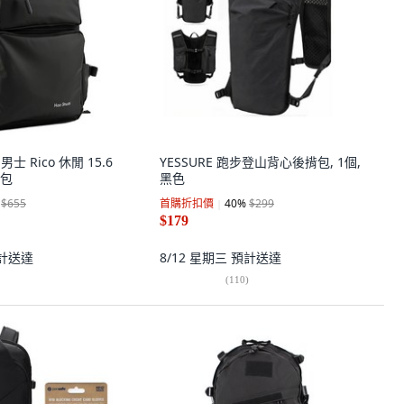
r 男士 Rico 休閒 15.6
YESSURE 跑步登山背心後揹包, 1個,
包
黑色
$655
首購折扣價
40
%
$299
$179
計送達
8/12 星期三
預計送達
(
110
)