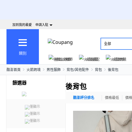
加到我的最愛
申請入駐
全部
類別
爸氣父親節
火箭速配
火箭跨境
酷澎首頁
火箭跨境
男性服飾
背包/其他配件
背包
後背包
篩選器
後背包
酷澎評分排名
價格最低
價
僅顯示
僅顯示
僅顯示