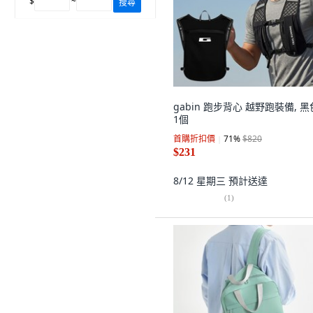
$
~
搜尋
gabin 跑步背心 越野跑裝備, 黑
1個
首購折扣價
71
%
$820
$231
8/12 星期三
預計送達
(
1
)