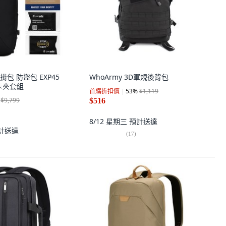
後揹包 防盜包 EXP45
WhoArmy 3D軍規後背包
刷卡夾套組
首購折扣價
53
%
$1,119
$9,799
$516
8/12 星期三
預計送達
計送達
(
17
)