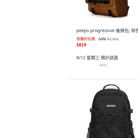
peeps progressive 後揹包, 棕
首購折扣價
64
%
$2,303
$819
8/12 星期三
預計送達
(
404
)