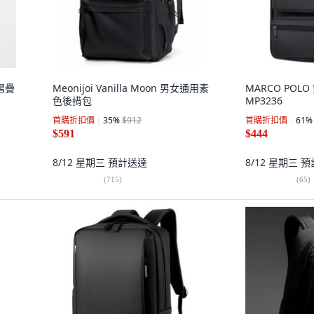
 摺疊
Meonijoi Vanilla Moon 男女通用素
MARCO POL
色後揹包
MP3236
首購折扣價
35
%
$912
首購折扣價
61
%
$591
$444
8/12 星期三
預計送達
8/12 星期三
預
(
715
)
(
65
)