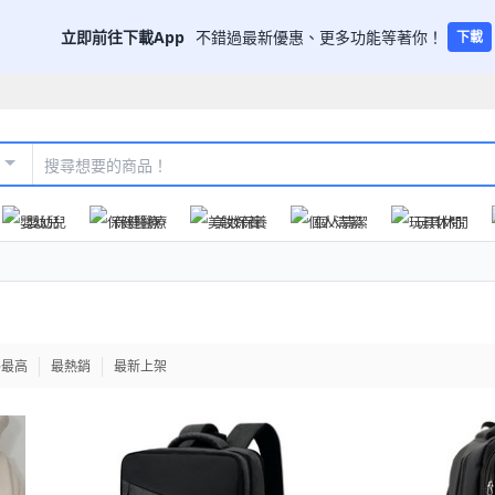
立即前往下載App
不錯過最新優惠、更多功能等著你！
下載
嬰幼兒
保健醫療
美妝保養
個人清潔
玩具休閒
格最高
最熱銷
最新上架