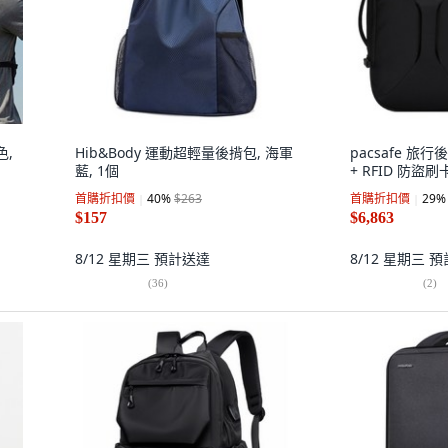
色,
Hib&Body 運動超輕量後揹包, 海軍
pacsafe 旅行
藍, 1個
+ RFID 防盜
首購折扣價
40
%
$263
首購折扣價
29
%
$157
$6,863
8/12 星期三
預計送達
8/12 星期三
預
(
36
)
(
2
)