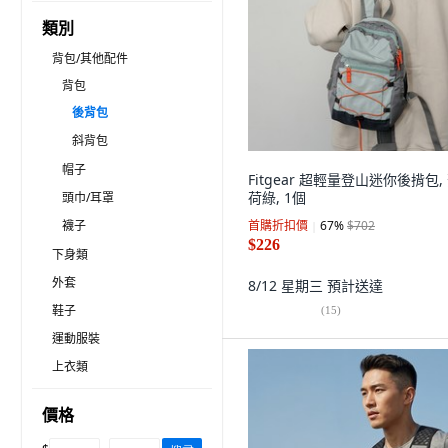
類別
背包/其他配件
背包
後背包
斜背包
帽子
Fitgear 超輕量登山迷你後揹包,
荷綠, 1個
頭巾/耳罩
襪子
首購折扣價
67
%
$702
$226
下身類
外套
8/12 星期三
預計送達
鞋子
(
15
)
運動服裝
上衣類
價格