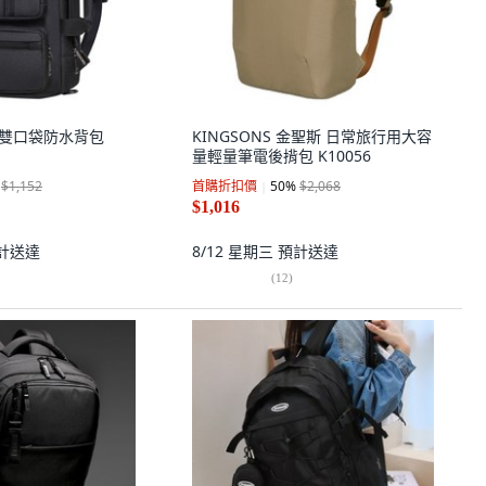
O 雙口袋防水背包
KINGSONS 金聖斯 日常旅行用大容
量輕量筆電後揹包 K10056
$1,152
首購折扣價
50
%
$2,068
$1,016
計送達
8/12 星期三
預計送達
(
12
)