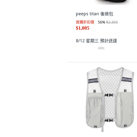
peeps titan 後揹包
首購折扣價
56
%
$2,303
$1,005
8/12 星期三
預計送達
(
60
)