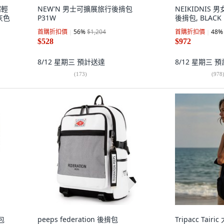
超輕
NEW'N 男士可擴展旅行後揹包
NEIKIDNIS
 灰色
P31W
後揹包, BLACK
首購折扣價
56
%
$1,204
首購折扣價
48
%
$528
$972
8/12 星期三
預計送達
8/12 星期三
預
(
173
)
(
978
包
peeps federation 後揹包
Tripacc Ta