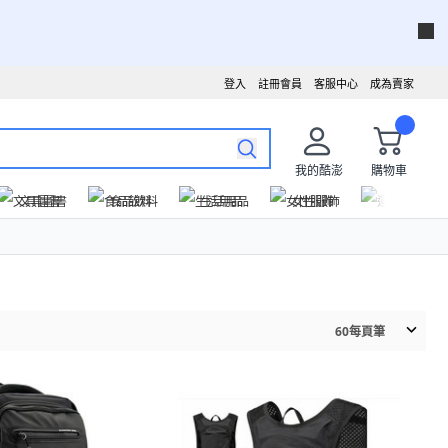
登入
註冊會員
客服中心
成為賣家
我的酷澎
購物車
文具圖書
食品飲料
生活用品
女性服飾
運動戶外
60
每頁筆