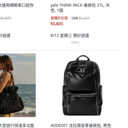
 男女通用網眼束口迷你
yale THINK PACK 後揹包 37L, 米
色, 1個
$1,877
首購折扣價
16
%
$1,221
$1,021
計送達
8/12 星期三
預計送達
)
(
205
)
iric 大型旅行保溫多功能
ADDEDIT 法拉第皮革後揹包, 黑色