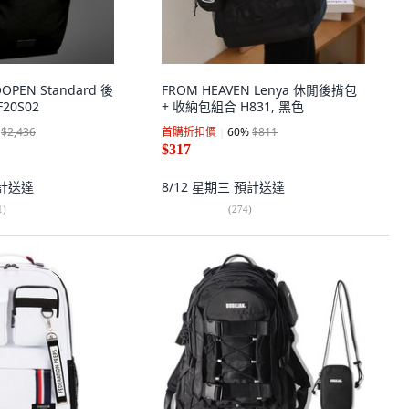
OPEN Standard 後
FROM HEAVEN Lenya 休閒後揹包
F20S02
+ 收納包組合 H831, 黑色
$2,436
首購折扣價
60
%
$811
$317
計送達
8/12 星期三
預計送達
1
)
(
274
)