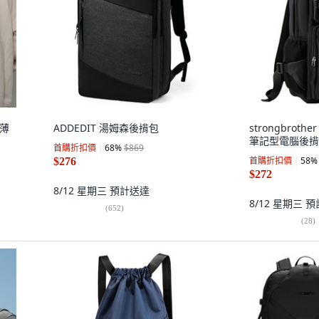
 薄
ADDEDIT 湯姆森後揹包
strongbrothe
筆記型電腦後揹
首購折扣價
68
%
$869
首購折扣價
58
%
$276
$272
8/12 星期三
預計送達
8/12 星期三
預
(
652
)
(
28
)