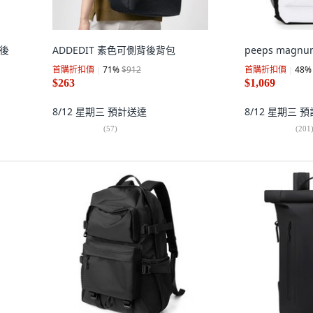
 後
ADDEDIT 素色可側背後背包
peeps magn
首購折扣價
71
%
$912
首購折扣價
48
%
$263
$1,069
8/12 星期三
預計送達
8/12 星期三
預
(
57
)
(
201