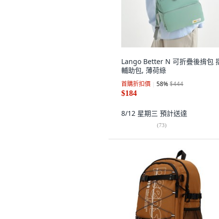
Lango Better N 可折疊後揹包
輔助包, 薄荷綠
首購折扣價
58
%
$444
$184
8/12 星期三
預計送達
(
73
)