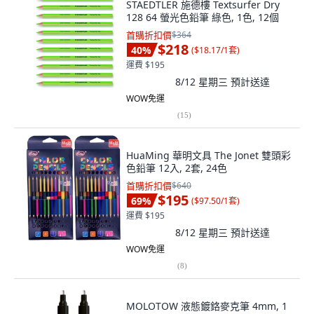
STAEDTLER 施德樓 Textsurfer Dry
128 64 螢光色鉛筆 綠色, 1色, 12個
首購折扣價
$364
$218
40
%
(
$18.17/1套
)
運費 $195
8/12 星期三
預計送達
WOW免運
(
15
)
HuaMing 華明文具 The Jonet 雙頭彩
色鉛筆 12入, 2套, 24色
首購折扣價
$640
$195
69
%
(
$97.50/1套
)
運費 $195
8/12 星期三
預計送達
WOW免運
(
8
)
MOLOTOW 液態鍍鉻麥克筆 4mm, 1