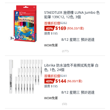
STAEDTLER 施德樓 LUNA Jumbo 色
鉛筆 139C12, 12色, 3個
首購折扣價
$282
$169
40
%
(
$56.33/1套
)
運費 $195
8/12 星期三
預計送達
WOW免運
(
177
)
Librika 防水油性不易擦拭馬克筆 白
色, 1色, 24個
首購折扣價
$241
$144
40
%
(
$6.00/1套
)
運費 $195
8/12 星期三
預計送達
WOW免運
(
32
)