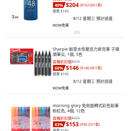
$204
40
%
(
$102.00/1套
)
運費 $195
8/12 星期三
預計送達
WOW免運
(
32
)
Sharpie 創意水性壓克力麥克筆 子彈
頭筆尖, 1個, 5色
首購折扣價
$373
$146
60
%
(
$146.00/1套
)
運費 $195
8/12 星期三
預計送達
WOW免運
morning glory 免削旋轉式彩色鉛筆
粉紅色, 4個, 12色
首購折扣價
$423
$153
63
%
(
$38.25/1套
)
運費 $195