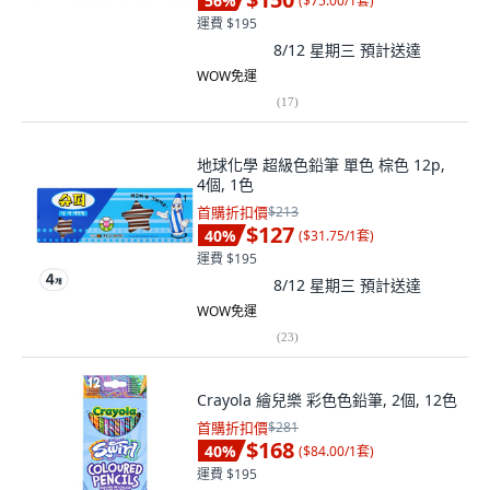
56
%
(
$75.00/1套
)
運費 $195
8/12 星期三
預計送達
WOW免運
(
17
)
地球化學 超級色鉛筆 單色 棕色 12p,
4個, 1色
首購折扣價
$213
$127
40
%
(
$31.75/1套
)
運費 $195
8/12 星期三
預計送達
WOW免運
(
23
)
Crayola 繪兒樂 彩色色鉛筆, 2個, 12色
首購折扣價
$281
$168
40
%
(
$84.00/1套
)
運費 $195