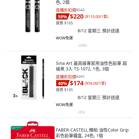
色, 2個
首購折扣價
$542
$220
59
%
(
$110.00/1套
)
運費 $195
8/12 星期三
預計送達
WOW免運
(
210
)
Sina Art 最高級專家用油性色鉛筆 超
級黑 3入 TS-1072, 1色, 3個
首購折扣價
$291
$174
40
%
(
$58.00/1套
)
運費 $195
8/12 星期三
預計送達
WOW免運
(
25
)
FABER-CASTELL 輝柏 油性Color Grip
彩色鉛筆鐵盒, 24色, 1個