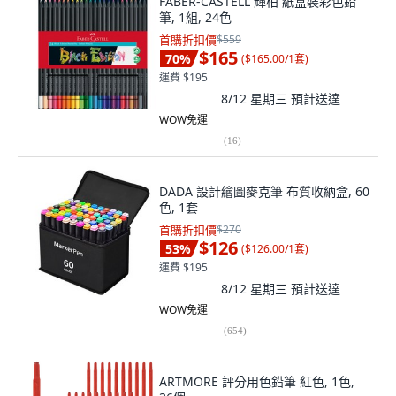
FABER-CASTELL 輝柏 紙盒裝彩色鉛
筆, 1組, 24色
首購折扣價
$559
$165
70
%
(
$165.00/1套
)
運費 $195
8/12 星期三
預計送達
WOW免運
(
16
)
DADA 設計繪圖麥克筆 布質收納盒, 60
色, 1套
首購折扣價
$270
$126
53
%
(
$126.00/1套
)
運費 $195
8/12 星期三
預計送達
WOW免運
(
654
)
ARTMORE 評分用色鉛筆 紅色, 1色,