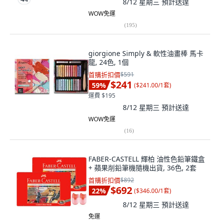
8/12 星期三
預計送達
WOW免運
(
195
)
giorgione Simply & 軟性油畫棒 馬卡
龍, 24色, 1個
首購折扣價
$591
$241
59
%
(
$241.00/1套
)
運費 $195
8/12 星期三
預計送達
WOW免運
(
16
)
FABER-CASTELL 輝柏 油性色鉛筆鐵盒
+ 蘋果削鉛筆機隨機出貨, 36色, 2套
首購折扣價
$892
$692
22
%
(
$346.00/1套
)
8/12 星期三
預計送達
免運