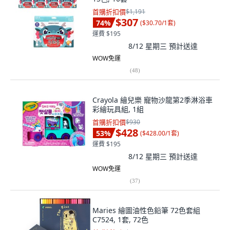
首購折扣價
$1,191
$307
74
%
(
$30.70/1套
)
運費 $195
8/12 星期三
預計送達
WOW免運
(
48
)
Crayola 繪兒樂 寵物沙龍第2季淋浴車
彩繪玩具組, 1組
首購折扣價
$930
$428
53
%
(
$428.00/1套
)
運費 $195
8/12 星期三
預計送達
WOW免運
(
37
)
Maries 繪圖油性色鉛筆 72色套組
C7524, 1套, 72色