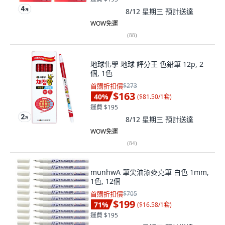
8/12 星期三
預計送達
WOW免運
(
88
)
地球化學 地球 評分王 色鉛筆 12p, 2
個, 1色
首購折扣價
$273
$163
40
%
(
$81.50/1套
)
運費 $195
8/12 星期三
預計送達
WOW免運
(
84
)
munhwA 筆尖油漆麥克筆 白色 1mm,
1色, 12個
首購折扣價
$705
$199
71
%
(
$16.58/1套
)
運費 $195