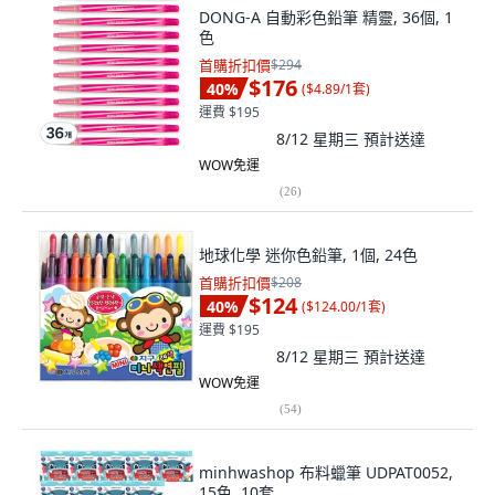
DONG-A 自動彩色鉛筆 精靈, 36個, 1
色
首購折扣價
$294
$176
40
%
(
$4.89/1套
)
運費 $195
8/12 星期三
預計送達
WOW免運
(
26
)
地球化學 迷你色鉛筆, 1個, 24色
首購折扣價
$208
$124
40
%
(
$124.00/1套
)
運費 $195
8/12 星期三
預計送達
WOW免運
(
54
)
minhwashop 布料蠟筆 UDPAT0052,
15色, 10套