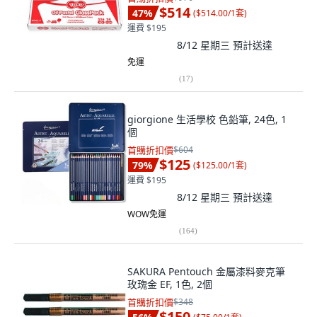
$514
47
%
(
$514.00/1套
)
運費 $195
8/12 星期三
預計送達
免運
(
17
)
giorgione 生活學校 色鉛筆, 24色, 1
個
首購折扣價
$604
$125
79
%
(
$125.00/1套
)
運費 $195
8/12 星期三
預計送達
WOW免運
(
164
)
SAKURA Pentouch 金屬漆料麥克筆
玫瑰金 EF, 1色, 2個
首購折扣價
$348
$150