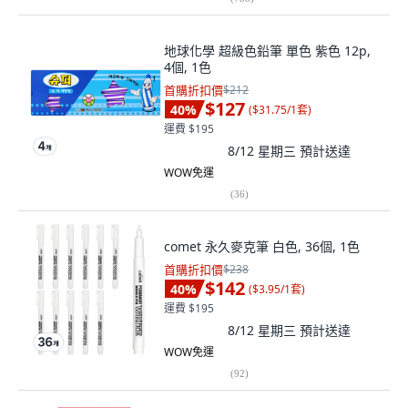
地球化學 超級色鉛筆 單色 紫色 12p,
4個, 1色
首購折扣價
$212
$127
40
%
(
$31.75/1套
)
運費 $195
8/12 星期三
預計送達
WOW免運
(
36
)
comet 永久麥克筆 白色, 36個, 1色
首購折扣價
$238
$142
40
%
(
$3.95/1套
)
運費 $195
8/12 星期三
預計送達
WOW免運
(
92
)