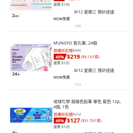
運費 $195
8/12 星期三
預計送達
WOW免運
(
10
)
MUNGYO 氣化筆, 24個
首購折扣價
$366
$219
40
%
(
$9.13/1套
)
運費 $195
8/12 星期三
預計送達
WOW免運
(
12
)
地球化學 超級色鉛筆 單色 藍色 12p,
4個, 1色
首購折扣價
$212
$127
40
%
(
$31.75/1套
)
運費 $195