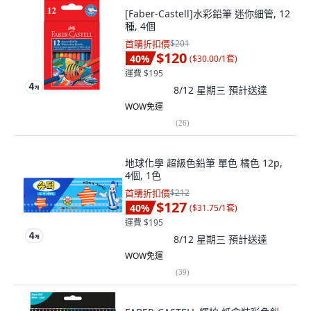
[Faber-Castell]水彩鉛筆 迷你細管, 12
種, 4個
首購折扣價
$201
$120
40
%
(
$30.00/1套
)
運費 $195
8/12 星期三
預計送達
WOW免運
(
26
)
地球化學 超級色鉛筆 單色 橘色 12p,
4個, 1色
首購折扣價
$212
$127
40
%
(
$31.75/1套
)
運費 $195
8/12 星期三
預計送達
WOW免運
(
39
)