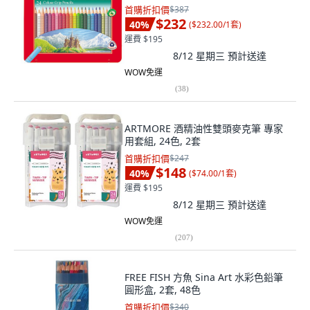
首購折扣價
$387
$232
40
%
(
$232.00/1套
)
運費 $195
8/12 星期三
預計送達
WOW免運
(
38
)
ARTMORE 酒精油性雙頭麥克筆 專家
用套組, 24色, 2套
首購折扣價
$247
$148
40
%
(
$74.00/1套
)
運費 $195
8/12 星期三
預計送達
WOW免運
(
207
)
FREE FISH 方魚 Sina Art 水彩色鉛筆
圓形盒, 2套, 48色
首購折扣價
$340