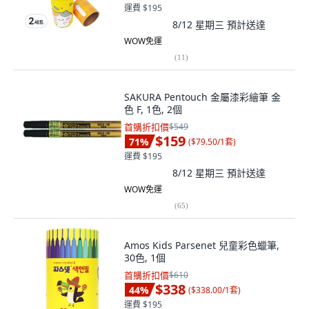
運費 $195
8/12 星期三
預計送達
WOW免運
(
11
)
SAKURA Pentouch 金屬漆彩繪筆 金
色 F, 1色, 2個
首購折扣價
$549
$159
71
%
(
$79.50/1套
)
運費 $195
8/12 星期三
預計送達
WOW免運
(
65
)
Amos Kids Parsenet 兒童彩色蠟筆,
30色, 1個
首購折扣價
$610
$338
44
%
(
$338.00/1套
)
運費 $195