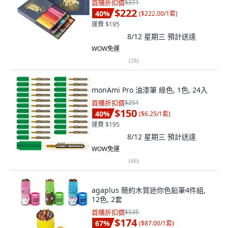
首購折扣價
$371
$222
40
%
(
$222.00/1套
)
運費 $195
8/12 星期三
預計送達
WOW免運
(
28
)
monAmi Pro 油漆筆 綠色, 1色, 24入
首購折扣價
$251
$150
40
%
(
$6.25/1套
)
運費 $195
8/12 星期三
預計送達
WOW免運
(
66
)
agaplus 簡約木質迷你色鉛筆4件組,
12色, 2套
首購折扣價
$535
$174
67
%
(
$87.00/1套
)