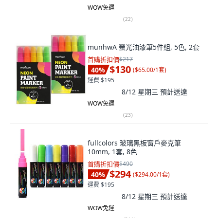
WOW免運
(
22
)
munhwA 螢光油漆筆5件組, 5色, 2套
首購折扣價
$217
$130
40
%
(
$65.00/1套
)
運費 $195
8/12 星期三
預計送達
WOW免運
(
23
)
fullcolors 玻璃黑板窗戶麥克筆
10mm, 1套, 8色
首購折扣價
$490
$294
40
%
(
$294.00/1套
)
運費 $195
8/12 星期三
預計送達
WOW免運