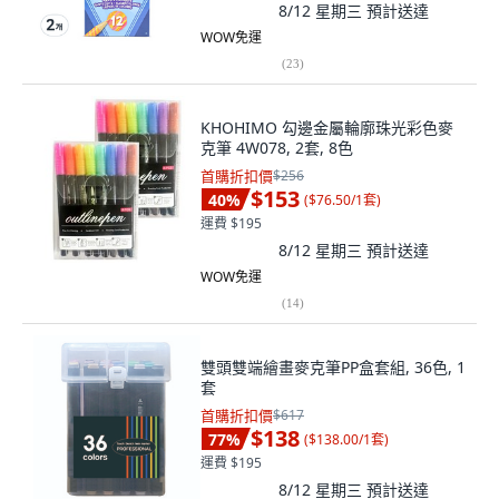
8/12 星期三
預計送達
WOW免運
(
23
)
KHOHIMO 勾邊金屬輪廓珠光彩色麥
克筆 4W078, 2套, 8色
首購折扣價
$256
$153
40
%
(
$76.50/1套
)
運費 $195
8/12 星期三
預計送達
WOW免運
(
14
)
雙頭雙端繪畫麥克筆PP盒套組, 36色, 1
套
首購折扣價
$617
$138
77
%
(
$138.00/1套
)
運費 $195
8/12 星期三
預計送達