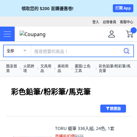
領取您的
$200
首購優惠卷!
打開 App
登入
註冊會員
客服中心
全部
酷澎首
火箭跨
文具用
美術用
畫圖/上色
彩色鉛筆/粉彩筆/馬
頁
境
品
品
工具
克筆
彩色鉛筆/粉彩筆/馬克筆
篩選器
TORU 蠟筆 336入組, 24色, 1套
首購折扣價
$976