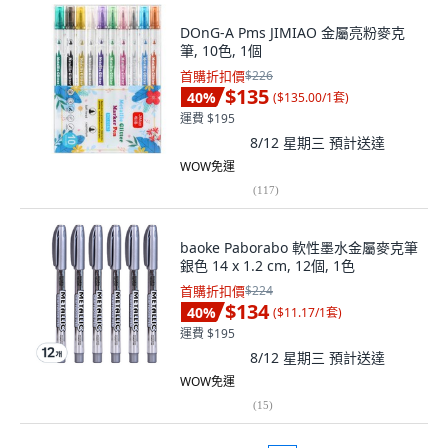
DOnG-A Pms JIMIAO 金屬亮粉麥克
筆, 10色, 1個
首購折扣價
$226
$135
40
%
(
$135.00/1套
)
運費 $195
8/12 星期三
預計送達
WOW免運
(
117
)
baoke Paborabo 軟性墨水金屬麥克筆
銀色 14 x 1.2 cm, 12個, 1色
首購折扣價
$224
$134
40
%
(
$11.17/1套
)
運費 $195
8/12 星期三
預計送達
WOW免運
(
15
)