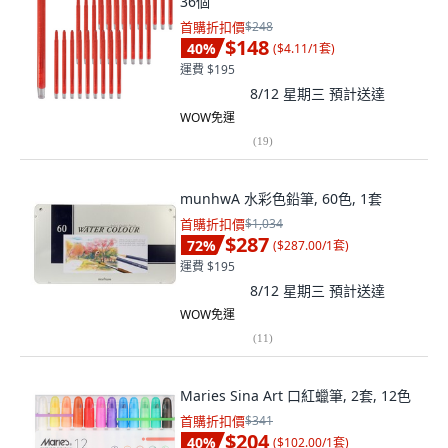
36個
首購折扣價
$248
$148
40
%
(
$4.11/1套
)
運費 $195
8/12 星期三
預計送達
WOW免運
(
19
)
munhwA 水彩色鉛筆, 60色, 1套
首購折扣價
$1,034
$287
72
%
(
$287.00/1套
)
運費 $195
8/12 星期三
預計送達
WOW免運
(
11
)
Maries Sina Art 口紅蠟筆, 2套, 12色
首購折扣價
$341
$204
40
%
(
$102.00/1套
)