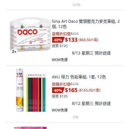
(
133
)
Sina Art Daco 雙頭壓克力麥克筆組, 2
個, 12色
首購折扣價
$223
$133
40
%
(
$66.50/1套
)
運費 $195
8/12 星期三
預計送達
WOW免運
deLi 得力 色鉛筆組, 1套, 12色
首購折扣價
$276
$165
40
%
(
$165.00/1套
)
運費 $195
8/12 星期三
預計送達
WOW免運
(
16
)