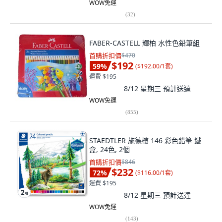
WOW免運
(
32
)
FABER-CASTELL 輝柏 水性色鉛筆組
首購折扣價
$470
$192
59
%
(
$192.00/1套
)
運費 $195
8/12 星期三
預計送達
WOW免運
(
855
)
STAEDTLER 施德樓 146 彩色鉛筆 鐵
盒, 24色, 2個
首購折扣價
$846
$232
72
%
(
$116.00/1套
)
運費 $195
8/12 星期三
預計送達
WOW免運
(
143
)