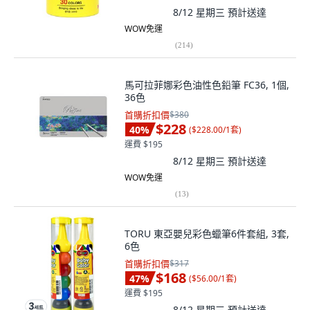
8/12 星期三
預計送達
WOW免運
(
214
)
馬可拉菲娜彩色油性色鉛筆 FC36, 1個,
36色
首購折扣價
$380
$228
40
%
(
$228.00/1套
)
運費 $195
8/12 星期三
預計送達
WOW免運
(
13
)
TORU 東亞嬰兒彩色蠟筆6件套組, 3套,
6色
首購折扣價
$317
$168
47
%
(
$56.00/1套
)
運費 $195
8/12 星期三
預計送達