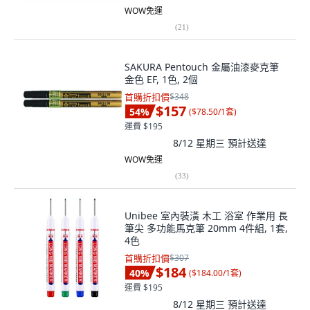
WOW免運
(
21
)
SAKURA Pentouch 金屬油漆麥克筆
金色 EF, 1色, 2個
首購折扣價
$348
$157
54
%
(
$78.50/1套
)
運費 $195
8/12 星期三
預計送達
WOW免運
(
33
)
Unibee 室內裝潢 木工 浴室 作業用 長
筆尖 多功能馬克筆 20mm 4件組, 1套,
4色
首購折扣價
$307
$184
40
%
(
$184.00/1套
)
運費 $195
8/12 星期三
預計送達