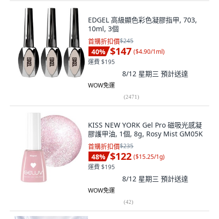
EDGEL 高級顯色彩色凝膠指甲, 703,
10ml, 3個
首購折扣價
$245
$147
40
%
(
$4.90/1ml
)
運費 $195
8/12 星期三
預計送達
WOW免運
(
2471
)
KISS NEW YORK Gel Pro 磁吸光感凝
膠護甲油, 1個, 8g, Rosy Mist GM05K
首購折扣價
$235
$122
48
%
(
$15.25/1g
)
運費 $195
8/12 星期三
預計送達
WOW免運
(
42
)