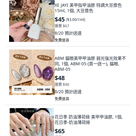
XE JAYI 美甲指甲油膠 特調大豆漿色
15ml, 1個, 大豆漿色
$45
(
$3.00/1ml
)
運費 $67
8/20
預計送達
免費退貨
ABM 貓眼美甲甲油膠 弱光強光效果不
同, 1個, ABM-05-(買一送一), 貓眼,
ABM-05
$48
運費 $90
8/20
預計送達
免費退貨
花日季 奶油薄荷綠 美甲甲油膠, 1個,
花日季-奶油薄荷綠
$65