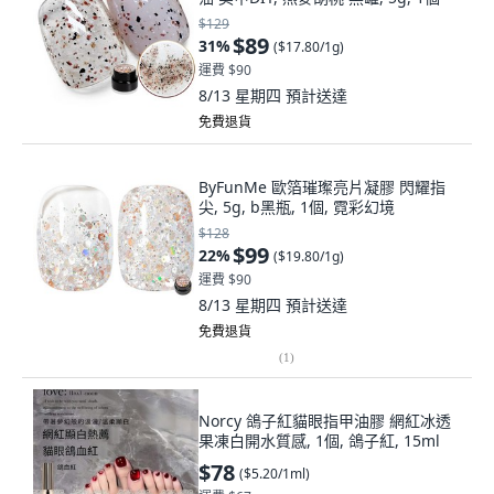
$129
$89
31
%
(
$17.80/1g
)
運費 $90
8/13 星期四
預計送達
免費退貨
ByFunMe 歐箔璀璨亮片凝膠 閃耀指
尖, 5g, b黑瓶, 1個, 霓彩幻境
$128
$99
22
%
(
$19.80/1g
)
運費 $90
8/13 星期四
預計送達
免費退貨
(
1
)
Norcy 鴿子紅貓眼指甲油膠 網紅冰透
果凍白開水質感, 1個, 鴿子紅, 15ml
$78
(
$5.20/1ml
)