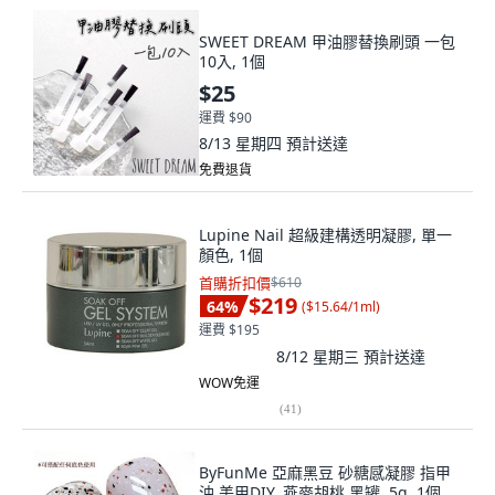
SWEET DREAM 甲油膠替換刷頭 一包
10入, 1個
$25
運費 $90
8/13 星期四
預計送達
免費退貨
Lupine Nail 超級建構透明凝膠, 單一
顏色, 1個
首購折扣價
$610
$219
64
%
(
$15.64/1ml
)
運費 $195
8/12 星期三
預計送達
WOW免運
(
41
)
ByFunMe 亞麻黑豆 砂糖感凝膠 指甲
油 美甲DIY, 燕麥胡桃 黑罐, 5g, 1個