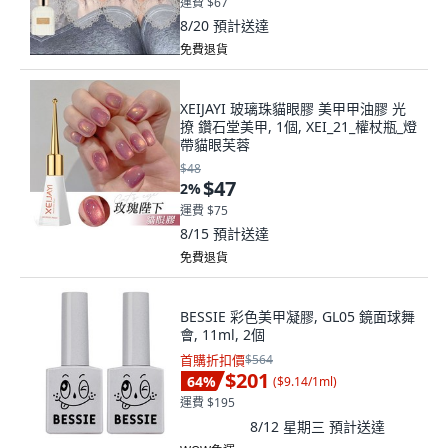
運費 $67
8/20
預計送達
免費退貨
XEIJAYI 玻璃珠貓眼膠 美甲甲油膠 光
撩 鑽石堂美甲, 1個, XEI_21_權杖瓶_燈
帶貓眼芙蓉
$48
$47
2
%
運費 $75
8/15
預計送達
免費退貨
BESSIE 彩色美甲凝膠, GL05 鏡面球舞
會, 11ml, 2個
首購折扣價
$564
$201
64
%
(
$9.14/1ml
)
運費 $195
8/12 星期三
預計送達