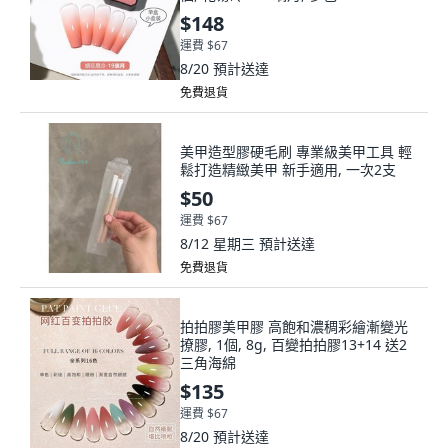
$148
運費 $67
8/20
預計送達
免費退貨
美甲造型膠硬毛刷 專業級美甲工具 輕
鬆打造精緻美甲 新手適用, 一次2支
$50
運費 $67
8/12 星期三
預計送達
免費退貨
拍拍膠美甲膠 高飽和濃稠彩繪漸變光
撩膠, 1個, 8g, 百變拍拍膠13+14 送2
三角海綿
$135
運費 $67
8/20
預計送達