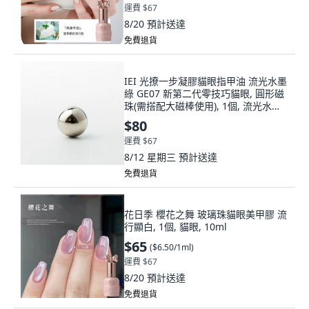
運費 $67
8/20
預計送達
免費退貨
IEI 光撩一步凝膠貓眼指甲油 流光水墨
綠 GE07 新第二代零技巧貓眼, 圓形磁
珠(需搭配大磁棒使用), 1個, 流光水墨
綠, 圓形磁珠
$80
運費 $67
8/12 星期三
預計送達
免費退貨
花日季 櫻花之舞 玻璃珠貓眼美甲膠 流
行顯白, 1個, 貓眼, 10ml
$65
(
$6.50/1ml
)
運費 $67
8/20
預計送達
免費退貨