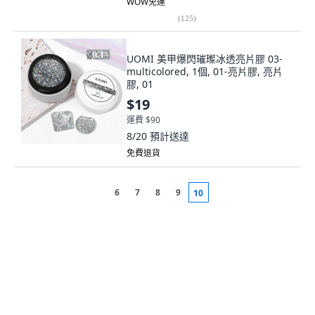
WOW免運
(
125
)
UOMI 美甲爆閃璀璨冰透亮片膠 03-
multicolored, 1個, 01-亮片膠, 亮片
膠, 01
$19
運費 $90
8/20
預計送達
免費退貨
6
7
8
9
10