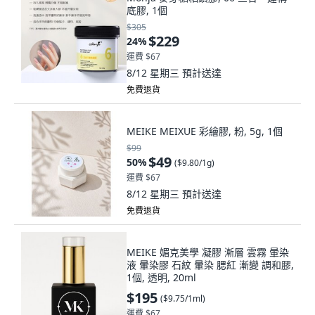
底膠, 1個
$305
$229
24
%
運費 $67
8/12 星期三
預計送達
免費退貨
MEIKE MEIXUE 彩繪膠, 粉, 5g, 1個
$99
$49
50
%
(
$9.80/1g
)
運費 $67
8/12 星期三
預計送達
免費退貨
MEIKE 媚克美學 凝膠 漸層 雲霧 暈染
液 暈染膠 石紋 暈染 腮紅 漸變 調和膠,
1個, 透明, 20ml
$195
(
$9.75/1ml
)
運費 $67