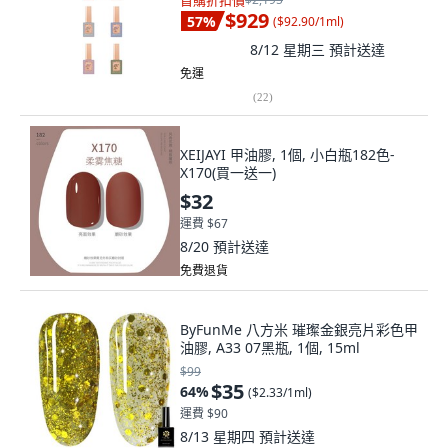
首購折扣價
$929
57
%
(
$92.90/1ml
)
8/12 星期三
預計送達
免運
(
22
)
XEIJAYI 甲油膠, 1個, 小白瓶182色-
X170(買一送一)
$32
運費 $67
8/20
預計送達
免費退貨
ByFunMe 八方米 璀璨金銀亮片彩色甲
油膠, A33 07黑瓶, 1個, 15ml
$99
$35
64
%
(
$2.33/1ml
)
運費 $90
8/13 星期四
預計送達