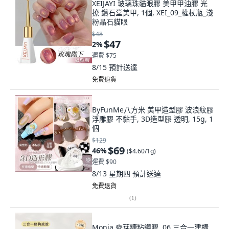
XEIJAYI 玻璃珠貓眼膠 美甲甲油膠 光
撩 鑽石堂美甲, 1個, XEI_09_權杖瓶_淺
粉晶石貓眼
$48
$47
2
%
運費 $75
8/15
預計送達
免費退貨
ByFunMe八方米 美甲造型膠 波浪紋膠
浮雕膠 不黏手, 3D造型膠 透明, 15g, 1
個
$129
$69
46
%
(
$4.60/1g
)
運費 $90
8/13 星期四
預計送達
免費退貨
(
1
)
Monja 麥芽糖粘鑽膠, 06 三合一建構