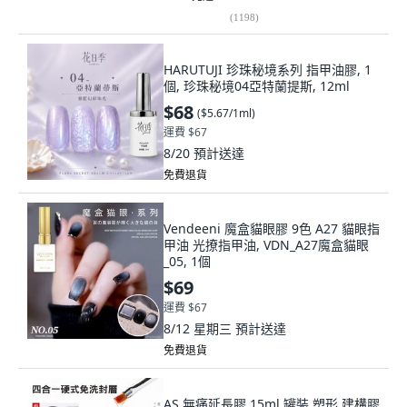
(
1198
)
HARUTUJI 珍珠秘境系列 指甲油膠, 1
個, 珍珠秘境04亞特蘭提斯, 12ml
$68
(
$5.67/1ml
)
運費 $67
8/20
預計送達
免費退貨
Vendeeni 魔盒貓眼膠 9色 A27 貓眼指
甲油 光撩指甲油, VDN_A27魔盒貓眼
_05, 1個
$69
運費 $67
8/12 星期三
預計送達
免費退貨
AS 無痛延長膠 15ml 罐裝 塑形 建構膠