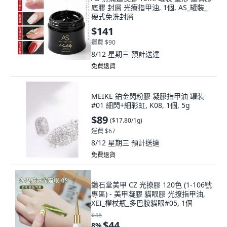
底膠 封層 光療指甲油, 1個, AS_罐裝_
硬式免洗封層
$141
運費 $90
8/12 星期三
預計送達
免費退貨
MEIKE 鉑金閃粉膠 凝膠指甲油 罐裝
#01 細閃+細彩虹, K08, 1個, 5g
$89
(
$17.80/1g
)
運費 $67
8/12 星期三
預計送達
免費退貨
鑽石堂美甲 CZ 光撩膠 120色 (1-106號
專區) - 美甲凝膠 貓眼膠 光撩指甲油,
XEI_權杖瓶_多巴胺貓眼#05, 1個
$48
$44
8
%