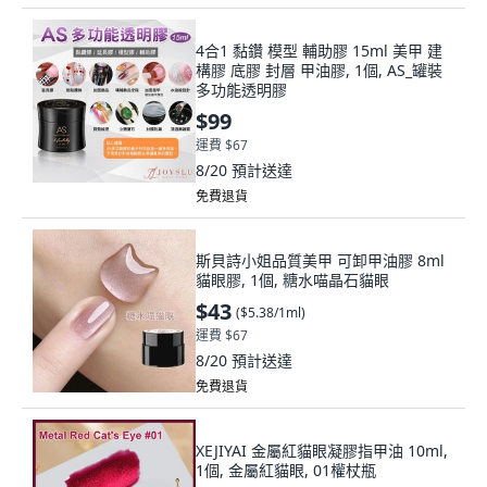
4合1 黏鑽 模型 輔助膠 15ml 美甲 建
構膠 底膠 封層 甲油膠, 1個, AS_罐裝
多功能透明膠
$99
運費 $67
8/20
預計送達
免費退貨
斯貝詩小姐品質美甲 可卸甲油膠 8ml
貓眼膠, 1個, 糖水喵晶石貓眼
$43
(
$5.38/1ml
)
運費 $67
8/20
預計送達
免費退貨
XEJIYAI 金屬紅貓眼凝膠指甲油 10ml,
1個, 金屬紅貓眼, 01權杖瓶