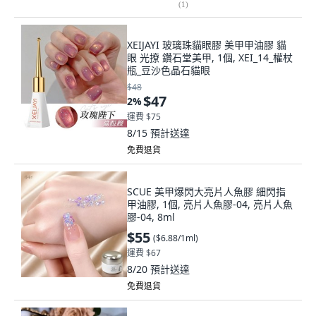
(
1
)
XEIJAYI 玻璃珠貓眼膠 美甲甲油膠 貓
眼 光撩 鑽石堂美甲, 1個, XEI_14_權杖
瓶_豆沙色晶石貓眼
$48
$47
2
%
運費 $75
8/15
預計送達
免費退貨
SCUE 美甲爆閃大亮片人魚膠 細閃指
甲油膠, 1個, 亮片人魚膠-04, 亮片人魚
膠-04, 8ml
$55
(
$6.88/1ml
)
運費 $67
8/20
預計送達
免費退貨