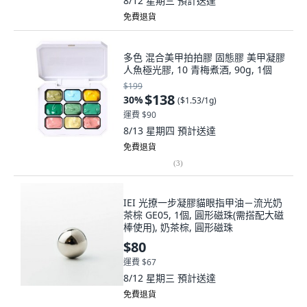
8/12 星期三
預計送達
免費退貨
多色 混合美甲拍拍膠 固態膠 美甲凝膠
人魚極光膠, 10 青梅煮酒, 90g, 1個
$199
$138
30
%
(
$1.53/1g
)
運費 $90
8/13 星期四
預計送達
免費退貨
(
3
)
IEI 光撩一步凝膠貓眼指甲油－流光奶
茶棕 GE05, 1個, 圓形磁珠(需搭配大磁
棒使用), 奶茶棕, 圓形磁珠
$80
運費 $67
8/12 星期三
預計送達
免費退貨