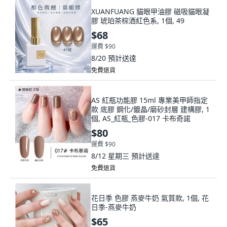
XUANFUANG 貓眼甲油膠 磁吸貓眼凝
膠 琥珀茶棕酒紅色系, 1個, 49
$68
運費 $90
8/20
預計送達
免費退貨
AS 紅瓶功能膠 15ml 專業美甲師指定
款 底膠 鋼化/鍍晶/磨砂封層 建構膠, 1
個, AS_紅瓶_色膠-017 卡布奇諾
$80
運費 $90
8/12 星期三
預計送達
免費退貨
花日季 色膠 燕麥牛奶 氣質款, 1個, 花
日季-燕麥牛奶
$65