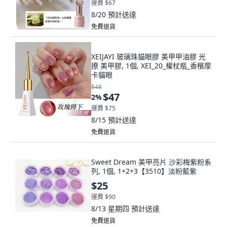
運費 $67
8/20
預計送達
免費退貨
XEIJAYI 玻璃珠貓眼膠 美甲甲油膠 光
撩 美甲膠, 1個, XEI_20_權杖瓶_香檳摩
卡貓眼
$48
$47
2
%
運費 $75
8/15
預計送達
免費退貨
Sweet Dream 美甲亮片 沙彩梅紫粉系
列, 1個, 1+2+3【3510】淡粉藍紫
$25
運費 $90
8/13 星期四
預計送達
免費退貨