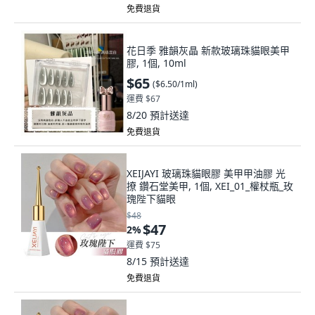
免費退貨
花日季 雅韻灰晶 新款玻璃珠貓眼美甲
膠, 1個, 10ml
$65
(
$6.50/1ml
)
運費 $67
8/20
預計送達
免費退貨
XEIJAYI 玻璃珠貓眼膠 美甲甲油膠 光
撩 鑽石堂美甲, 1個, XEI_01_權杖瓶_玫
瑰陛下貓眼
$48
$47
2
%
運費 $75
8/15
預計送達
免費退貨