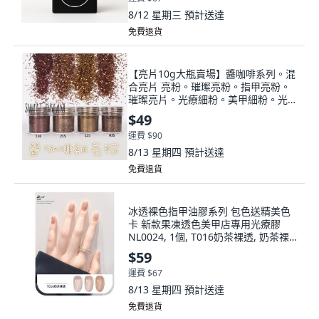
8/12 星期三
預計送達
免費退貨
【亮片10g大瓶賣場】醬咖啡系列。混
合亮片 亮粉。璀璨亮粉。指甲亮粉。
璀璨亮片。光療細粉。美甲細粉。光療
亮粉。六角亮片。, 1個, 1mm+細粉
$49
【123】10g瓶裝
運費 $90
8/13 星期四
預計送達
免費退貨
冰透裸色指甲油膠系列 包色送精美色
卡 新款果凍透色美甲店專用光療膠
NL0024, 1個, T016奶茶裸透, 奶茶裸
透
$59
運費 $67
8/13 星期四
預計送達
免費退貨