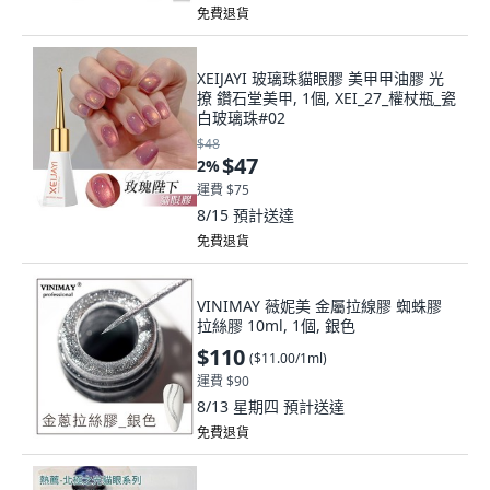
免費退貨
XEIJAYI 玻璃珠貓眼膠 美甲甲油膠 光
撩 鑽石堂美甲, 1個, XEI_27_權杖瓶_瓷
白玻璃珠#02
$48
$47
2
%
運費 $75
8/15
預計送達
免費退貨
VINIMAY 薇妮美 金屬拉線膠 蜘蛛膠
拉絲膠 10ml, 1個, 銀色
$110
(
$11.00/1ml
)
運費 $90
8/13 星期四
預計送達
免費退貨