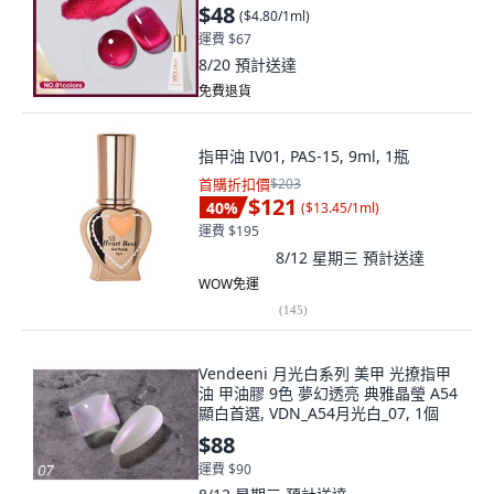
$48
(
$4.80/1ml
)
運費 $67
8/20
預計送達
免費退貨
指甲油 IV01, PAS-15, 9ml, 1瓶
首購折扣價
$203
$121
40
%
(
$13.45/1ml
)
運費 $195
8/12 星期三
預計送達
WOW免運
(
145
)
Vendeeni 月光白系列 美甲 光撩指甲
油 甲油膠 9色 夢幻透亮 典雅晶瑩 A54
顯白首選, VDN_A54月光白_07, 1個
$88
運費 $90