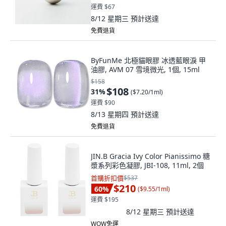
運費 $67
8/12 星期三
預計送達
免費退貨
ByFunMe 北極貓眼膠 冰透藍眼淚 甲
油膠, AVM 07 雪境微光, 1個, 15ml
$158
$108
31
%
(
$7.20/1ml
)
運費 $90
8/13 星期四
預計送達
免費退貨
JIN.B Gracia Ivy Color Pianissimo 糖
漿系列彩色凝膠, JBI-108, 11ml, 2個
首購折扣價
$537
$210
60
%
(
$9.55/1ml
)
運費 $195
8/12 星期三
預計送達
WOW免運