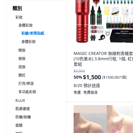
類別
彩妝
身體彩妝
彩繪/刺青貼紙
身體彩妝
眼妝
MAGIC CREATOR 無線刺青機
(10色墨水) 3.8mm行程, 1個, 
唇妝
套組
底妝
$3,000
腮紅
$1,500
50
%
(
$1500.00/1個
)
打亮/修容
8/20
預計送達
多功能彩妝
免運 ∙ 免費退貨
R.LUX
肌膚護理
防曬/助曬
面膜