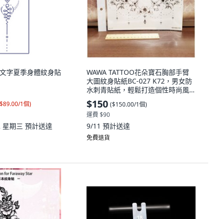
半永久文字夏季身體紋身貼
WAWA TATTOO花朵寶石胸部手臂
大圖紋身貼紙BC-027 K72，男女防
水刺青貼紙，輕鬆打造個性時尚風
格, 1個
$150
$89.00/1個
)
(
$150.00/1個
)
運費 $90
12 星期三
預計送達
9/11
預計送達
免費退貨