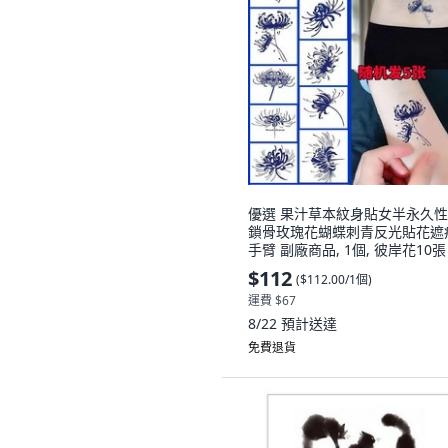
優選 果汁草本紋身貼女半永久
鎖骨玫瑰花蝴蝶刺青反光貼花遮
手臂 副廠商品, 1個, 彼岸花10張
$112
(
$112.00/1個
)
運費 $67
8/22
預計送達
免費退貨