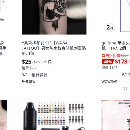
紋身
Y系列抱花女K13【WAWA
gelluna 
男手
TATTOO】男女防水紋身貼紙刺青貼
紙, T147, 2個
膠紋
紙, 1個
首購折扣價
$297
$178
$25
40
%
(
(
$25.00/1個
)
運費 $195
運費 $90
8/
9/11
預計送達
免費退貨
WOW免運
(
11
)