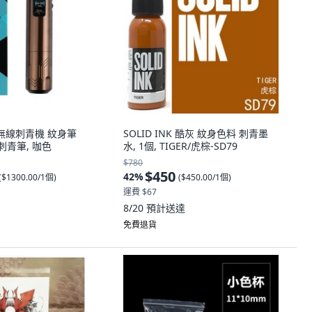
彩屏無線刺青機 紋身筆
SOLID INK 酷灰 紋身色料 刺青墨
色刺青筆, 咖色
水, 1個, TIGER/虎棕-SD79
$780
$450
42
%
(
$1300.00/1個
)
(
$450.00/1個
)
運費 $67
8/20
預計送達
免費退貨