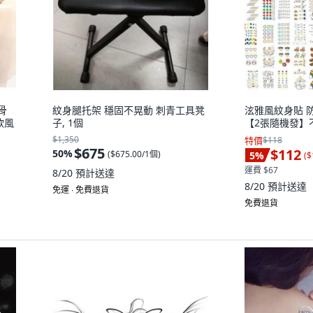
骨
紋身腿托架 穩固不晃動 刺青工具凳
泫雅風紋身貼 防
欲風
子, 1個
【2張隨機發】
$1,350
特價
$118
$675
$112
50
%
(
$675.00/1個
)
5
%
(
$
運費 $67
8/20
預計送達
8/20
預計送達
免運 ∙ 免費退貨
免費退貨