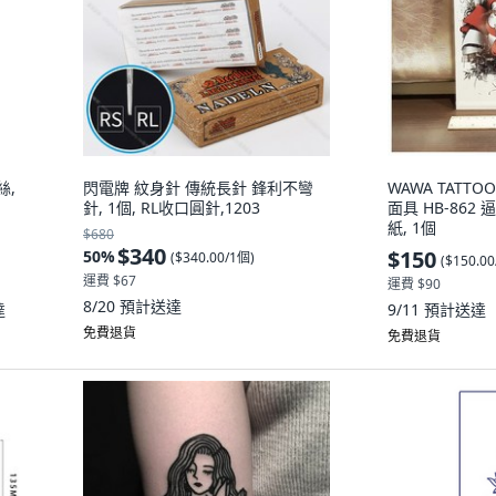
絲,
閃電牌 紋身針 傳統長針 鋒利不彎
WAWA TATT
針, 1個, RL收口圓針,1203
面具 HB-86
紙, 1個
$680
$340
$150
50
%
(
$340.00/1個
)
(
$150.0
運費 $67
運費 $90
8/20
預計送達
達
9/11
預計送達
免費退貨
免費退貨