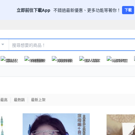
立即前往下載App
不錯過最新優惠、更多功能等著你！
下載
嬰幼兒
保健醫療
美妝保養
個人清潔
玩具休閒
格最高
最熱銷
最新上架