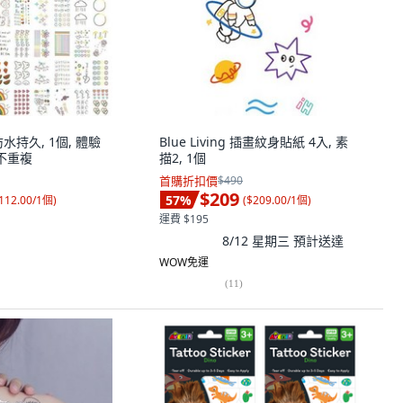
水持久, 1個, 體驗
Blue Living 插畫紋身貼紙 4入, 素
不重複
描2, 1個
首購折扣價
$490
$209
57
%
112.00/1個
)
(
$209.00/1個
)
運費 $195
8/12 星期三
預計送達
WOW免運
(
11
)