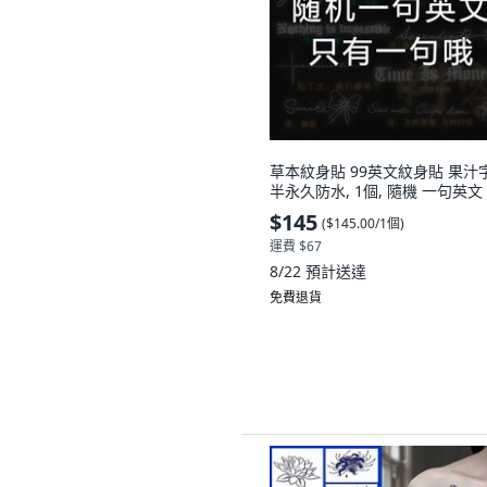
草本紋身貼 99英文紋身貼 果汁
半永久防水, 1個, 隨機 一句英文
$145
(
$145.00/1個
)
運費 $67
8/22
預計送達
免費退貨