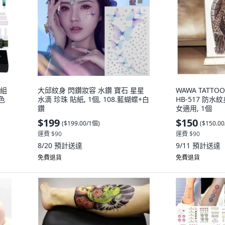
套組
大邱紋身 閃鑽妝容 水鑽 寶石 星星
WAWA TATT
紅色
水滴 珍珠 貼紙, 1個, 108.藍蝴蝶+白
HB-517 防水
鑽
女適用, 1個
$199
$150
(
$199.00/1個
)
(
$150.0
運費 $90
運費 $90
8/20
預計送達
9/11
預計送達
免費退貨
免費退貨