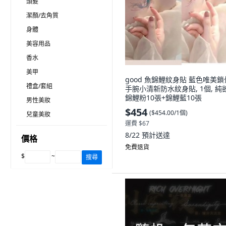
頭髮
潔顏/去角質
身體
美容用品
香水
美甲
good 魚錦鯉紋身貼 藍色唯美鎖
禮盒/套組
手腕小清新防水紋身貼, 1個, 純
錦鯉粉10張+錦鯉藍10張
男性美妝
$454
(
$454.00/1個
)
兒童美妝
運費 $67
8/22
預計送達
價格
免費退貨
$
~
搜尋