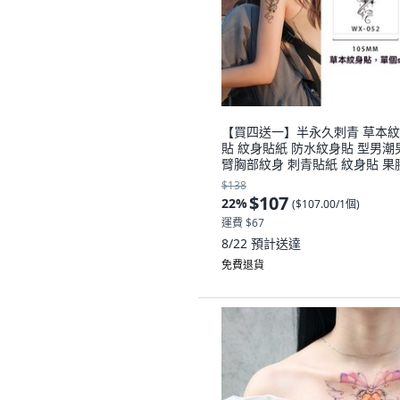
【買四送一】半永久刺青 草本
貼 紋身貼紙 防水紋身貼 型男潮
臂胸部紋身 刺青貼紙 紋身貼 果
身 刺青貼 逼真, 1個, WX-52
$138
$107
22
%
(
$107.00/1個
)
運費 $67
8/22
預計送達
免費退貨