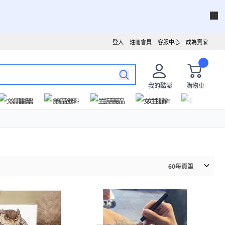
登入
註冊會員
客服中心
成為賣家
我的酷澎
購物車
文具圖書
食品飲料
生活用品
女性服飾
運動戶外
60
每頁筆