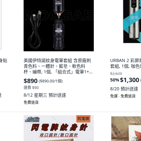
紋身貼
美國伊特諾紋身電筆套組 含原廠刺
URBAN 2 
青色料、一體針、藍皂、軟色料
套組, 1個, 咖
杯、繃帶, 1個, 「組合式」電筆1+電
$2,620
源1+type C線
$1,300
$890
50
%
(
$890.00/1個
)
運費 $90
8/20
預計送達
達
8/12 星期三
預計送達
免運 ∙ 免費退貨
免費退貨