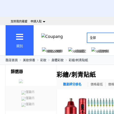
加到我的最愛
申請入駐
全部
類別
爸氣父親節
火箭速配
火箭跨境
酷澎首頁
美妝保養
彩妝
身體彩妝
彩繪/刺青貼紙
篩選器
彩繪/刺青貼紙
酷澎評分排名
價格最低
價
僅顯示
僅顯示
僅顯示