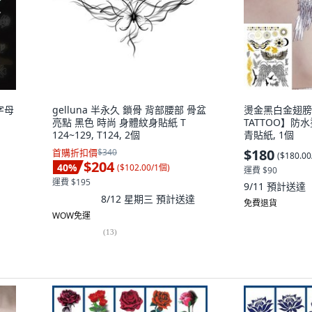
字母
gelluna 半永久 鎖骨 背部腰部 骨盆
燙金黑白金翅膀 
亮點 黑色 時尚 身體紋身貼紙 T
TATTOO】
124~129, T124, 2個
青貼紙, 1個
$180
首購折扣價
$340
(
$180.0
$204
40
%
(
$102.00/1個
)
運費 $90
運費 $195
9/11
預計送達
8/12 星期三
預計送達
免費退貨
WOW免運
(
13
)