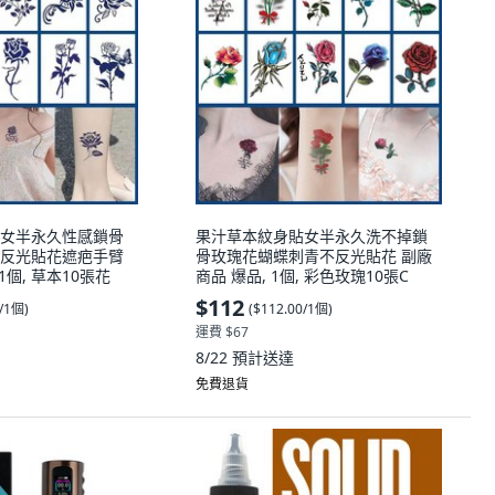
女半永久性感鎖骨
果汁草本紋身貼女半永久洗不掉鎖
反光貼花遮疤手臂
骨玫瑰花蝴蝶刺青不反光貼花 副廠
1個, 草本10張花
商品 爆品, 1個, 彩色玫瑰10張C
$112
0/1個
)
(
$112.00/1個
)
運費 $67
8/22
預計送達
免費退貨