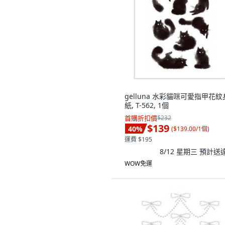
gelluna 水彩貓咪可愛指甲花
紙, T-562, 1個
首購折扣價
$232
$139
40
%
(
$139.00/1個
)
運費 $195
8/12 星期三
預計送
WOW免運