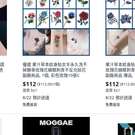
性感
優選 果汁草本紋身貼女半永久洗不
果汁草本紋身貼
疤
掉鎖骨玫瑰花蝴蝶刺青不反光貼花
玫瑰花蝴蝶刺青
副廠商品, 1個, 彩色玫瑰10張C
副廠商品 爆品, 
$112
$112
(
$112.00/1個
)
(
$112.0
運費 $67
運費 $67
8/22
預計送達
8/22
預計送達
免費退貨
免費退貨