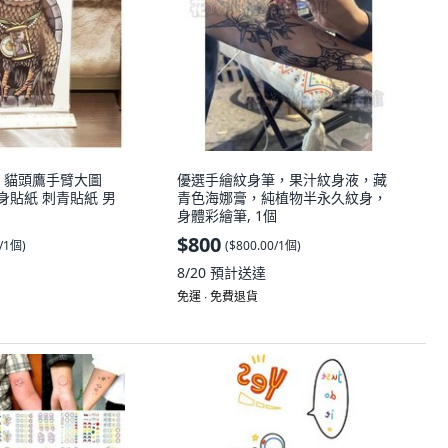
OO 貓頭鷹手臂大圖
優選手繪紋身筆，果汁紋身液，藏
紋身貼紙 刺青貼紙 男
青色海娜膏，純植物半永久紋身，
身體彩繪筆, 1個
$800
0/1個
)
(
$800.00/1個
)
8/20
預計送達
免運 ∙ 免費退貨