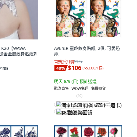
K20【WAWA
AVEnIR 童趣紋身貼紙, 2個, 可愛恐
防水燙金金屬紋身貼紙刺
龍
首購折扣價
$178
$106
40
%
(
$53.00/1個
)
0/1個
)
明天 8/9 (日)
預計送達
酷澎直售 ∙ WOW免運 ∙ 免費退貨
(
20
)
满 $1,500 再省 $75 (王道卡)
$8 酷澎幣回饋