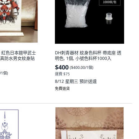
OO 紅色日本鎧甲武士
DH刺青器材 紋身色料杯 帶底座 透
2 逼真防水男女紋身貼
明色, 1個, 小號色料杯1000入
$400
(
$400.00/1個
)
0/1個
)
運費 $75
8/12 星期三
預計送達
免費退貨