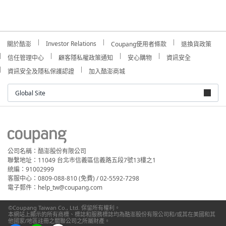
Investor Relations
關於酷澎
Coupang使用者條款
退換貨政策
信任管理中心
顧客隱私權政策通知
安心購物
資訊安全
資訊安全及隱私保護認證
加入酷澎商城
Global Site
公司名稱：酷澎股份有限公司
聯繫地址：11049 台北市信義區信義路五段7號13樓之1
統編：91002999
客服中心：0809-088-810 (免費) / 02-5592-7298
電子郵件：help_tw@coupang.com
©Coupang Taiwan Co., Ltd. 保留所有權利。
本網站上顯示的所有商標、標誌和服務標誌均為酷澎股份有限公司和/或其在美國和其
他國家/地區註冊之關聯公司之所屬財產。