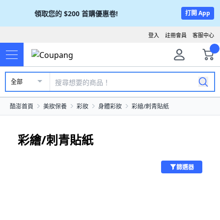
領取您的
$200
首購優惠卷!
打開 App
登入
註冊會員
客服中心
全部
酷澎首頁
美妝保養
彩妝
身體彩妝
彩繪/刺青貼紙
彩繪/刺青貼紙
篩選器