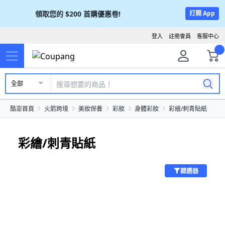
領取您的
$200
首購優惠卷!
打開 App
登入
註冊會員
客服中心
全部
酷澎首頁
火箭跨境
美妝保養
彩妝
身體彩妝
彩繪/刺青貼紙
彩繪/刺青貼紙
篩選器