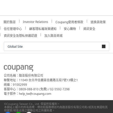
Investor Relations
關於酷澎
Coupang使用者條款
退換貨政策
信任管理中心
顧客隱私權政策通知
安心購物
資訊安全
資訊安全及隱私保護認證
加入酷澎商城
Global Site
公司名稱：酷澎股份有限公司
聯繫地址：11049 台北市信義區信義路五段7號13樓之1
統編：91002999
客服中心：0809-088-810 (免費) / 02-5592-7298
電子郵件：help_tw@coupang.com
©Coupang Taiwan Co., Ltd. 保留所有權利。
本網站上顯示的所有商標、標誌和服務標誌均為酷澎股份有限公司和/或其在美國和其
他國家/地區註冊之關聯公司之所屬財產。