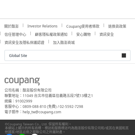
Investor Relations
關於酷澎
Coupang使用者條款
退換貨政策
信任管理中心
顧客隱私權政策通知
安心購物
資訊安全
資訊安全及隱私保護認證
加入酷澎商城
Global Site
公司名稱：酷澎股份有限公司
聯繫地址：11049 台北市信義區信義路五段7號13樓之1
統編：91002999
客服中心：0809-088-810 (免費) / 02-5592-7298
電子郵件：help_tw@coupang.com
©Coupang Taiwan Co., Ltd. 保留所有權利。
本網站上顯示的所有商標、標誌和服務標誌均為酷澎股份有限公司和/或其在美國和其
他國家/地區註冊之關聯公司之所屬財產。