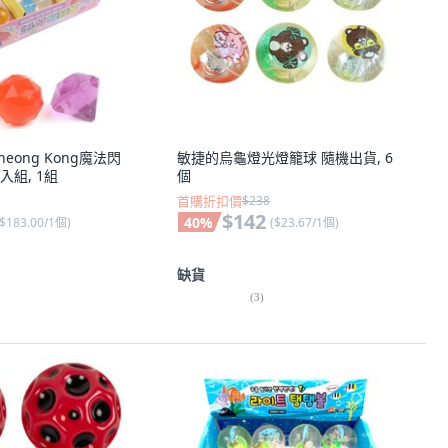
heong Kong魔法閃
敏捷的烏龜燈光燈籠球 隨機出貨, 6
入組, 1組
個
首購折扣價
$238
$142
40
%
$183.00/1個
)
(
$23.67/1個
)
缺貨
(
3
)