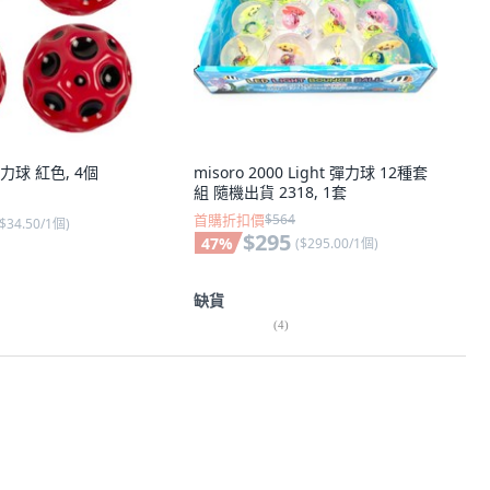
彈力球 紅色, 4個
misoro 2000 Light 彈力球 12種套
組 隨機出貨 2318, 1套
首購折扣價
$564
$34.50/1個
)
$295
47
%
(
$295.00/1個
)
缺貨
(
4
)