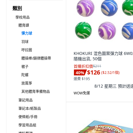
類別
學校用品
體育課
彈力球
羽球
呼拉圈
KHOKURI 混色圖案彈力球 6W0
體操棒/韻律體操帶
隨機出貨, 50個
首購折扣價
$211
毽子
$126
40
%
(
$2.52/1個
)
陀螺
運費 $195
放風箏
8/12 星期三
預計送
其他體育準備物品
WOW免運
筆記用品
筆記本/紙製品
便條紙/手冊
學習用品組