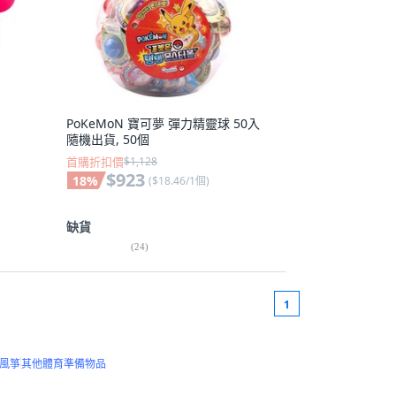
PoKeMoN 寶可夢 彈力精靈球 50入
隨機出貨, 50個
首購折扣價
$1,128
$923
18
%
(
$18.46/1個
)
缺貨
(
24
)
1
風箏
其他體育準備物品