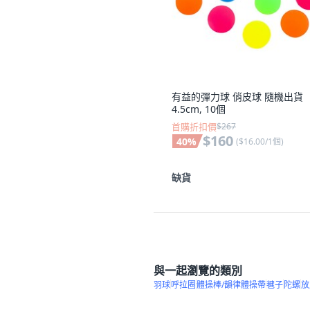
有益的彈力球 俏皮球 隨機出貨
4.5cm, 10個
首購折扣價
$267
$160
40
%
(
$16.00/1個
)
缺貨
與一起瀏覽的類別
羽球
呼拉圈
體操棒/韻律體操帶
毽子
陀螺
放