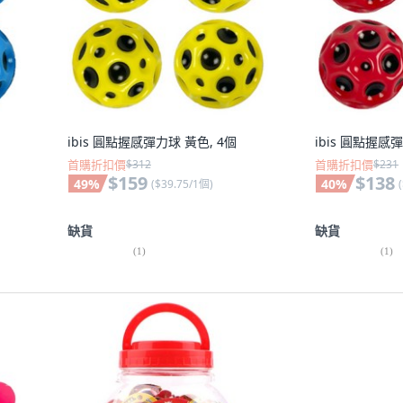
ibis 圓點握感彈力球 黃色, 4個
ibis 圓點握感
首購折扣價
$312
首購折扣價
$231
$159
$138
49
%
40
%
(
$39.75/1個
)
(
缺貨
缺貨
(
1
)
(
1
)