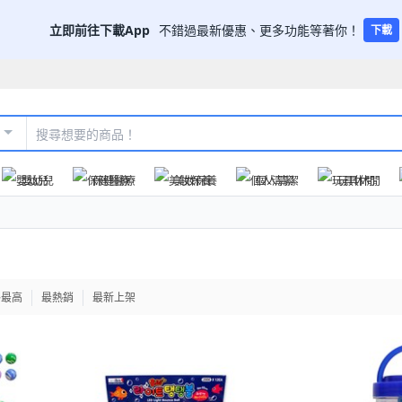
立即前往下載App
不錯過最新優惠、更多功能等著你！
下載
嬰幼兒
保健醫療
美妝保養
個人清潔
玩具休閒
格最高
最熱銷
最新上架