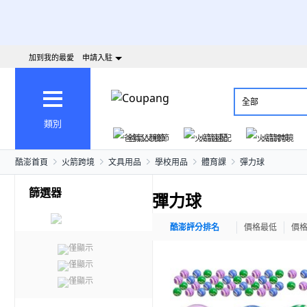
加到我的最愛
申請入駐
全部
類別
爸氣父親節
火箭速配
火箭跨境
酷澎首頁
火箭跨境
文具用品
學校用品
體育課
彈力球
篩選器
彈力球
酷澎評分排名
價格最低
價
僅顯示
僅顯示
僅顯示