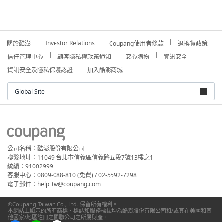
Investor Relations
關於酷澎
Coupang使用者條款
退換貨政策
信任管理中心
顧客隱私權政策通知
安心購物
資訊安全
資訊安全及隱私保護認證
加入酷澎商城
Global Site
公司名稱：酷澎股份有限公司
聯繫地址：11049 台北市信義區信義路五段7號13樓之1
統編：91002999
客服中心：0809-088-810 (免費) / 02-5592-7298
電子郵件：help_tw@coupang.com
©Coupang Taiwan Co., Ltd. 保留所有權利。
本網站上顯示的所有商標、標誌和服務標誌均為酷澎股份有限公司和/或其在美國和其
他國家/地區註冊之關聯公司之所屬財產。