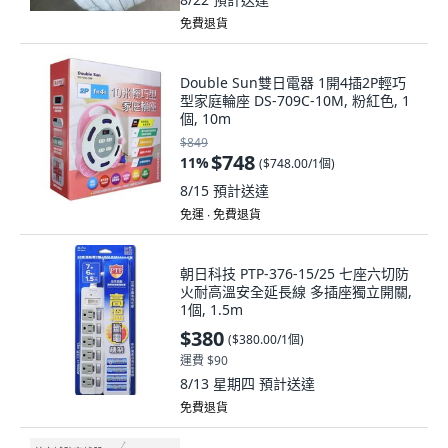
免費退貨
Double Sun雙日電器 1開4插2P輕巧
型家庭輪座 DS-709C-10M, 粉紅色, 1
個, 10m
$849
$748
11
%
(
$748.00/1個
)
8/15
預計送達
免運 ∙ 免費退貨
朝日科技 PTP-376-15/25 七座六切防
火耐高溫安全延長線 多插座獨立開關,
1個, 1.5m
$380
(
$380.00/1個
)
運費 $90
8/13 星期四
預計送達
免費退貨