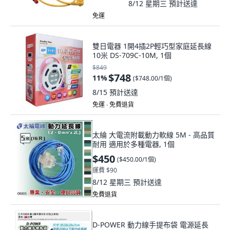
8/12 星期三
預計送達
免運
雙日電器 1開4插2P輕巧型家庭延長線
10米 DS-709C-10M, 1個
$849
$748
11
%
(
$748.00/1個
)
8/15
預計送達
免運 ∙ 免費退貨
太綸 大電流附載動力軟線 5M - 高品質
耐用 適用於多種電器, 1個
$450
(
$450.00/1個
)
運費 $90
8/12 星期三
預計送達
免費退貨
D-POWER 動力線手提布袋 電源延長