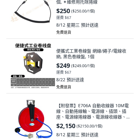
個, ✴維修用托咪捲線
$250
(
$250.00/1個
)
運費 $67
8/12 星期三
預計送達
免費退貨
便攜式工業卷線盤 網線/繩子/電線收
納, 黑色卷線盤, 1個
$249
(
$249.00/1個
)
運費 $67
8/22
預計送達
免費退貨
【附發票】E706A 自動收線器 10M電
線、自動捲線輪、電源線、插頭、插
座、電源線捲線器、電源線收線器、
HR-706A E706A 自動收線器, 1個, 紅
$2,150
(
$2150.00/1個
)
色, 10m
8/12 星期三
預計送達