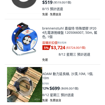
$519
(
$519.00/1個
)
8/15
預計送達
免運 ∙ 免費退貨
brennenstuhl 嘉倫特 特殊塑膠 IP20
4孔電源捲線盤 1205066007, 50m, 藍
色, 1個
首購折扣價
$3,924
$3,724
5
%
(
$3724.00/1個
)
8/12 星期三
預計送達
免運
ADAM 動力延長線, 沙漠,10M, 1個,
10m
$799
$699
12
%
(
$699.00/1個
)
8/12 星期三
預計送達
免運 ∙ 免費退貨