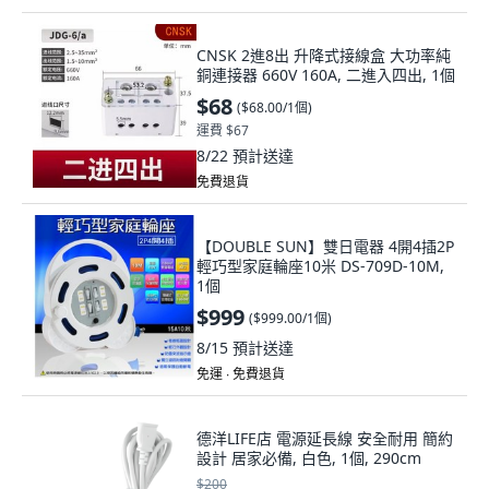
CNSK 2進8出 升降式接線盒 大功率純
銅連接器 660V 160A, 二進入四出, 1個
$68
(
$68.00/1個
)
運費 $67
8/22
預計送達
免費退貨
【DOUBLE SUN】雙日電器 4開4插2P
輕巧型家庭輪座10米 DS-709D-10M,
1個
$999
(
$999.00/1個
)
8/15
預計送達
免運 ∙ 免費退貨
德洋LIFE店 電源延長線 安全耐用 簡約
設計 居家必備, 白色, 1個, 290cm
$200