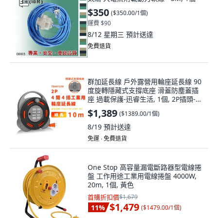
$350
(
$350.00/1個
)
運費 $90
8/12 星期三
預計送達
免費退貨
群加延長線 戶外露營用輪座延長線 90
度旋轉隱藏式支撐底座 滑蓋防塵蓋插
座 過載保護-迅睿生活, 1個, 2P插頭-4
開關四插座-超商上限兩組, 10m
$1,389
(
$1389.00/1個
)
8/19
預計送達
免運 ∙ 免費退貨
One Stop 高容量漏電斷路器型電線捲
盤 工作用途工業用電線捲盤 4000W,
20m, 1個, 黃色
首購折扣價
$1,679
$1,479
11
%
(
$1479.00/1個
)