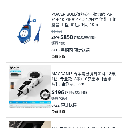
POWER BULL動力公牛 動力線 PB-
914-10 PB-914-15 1切4插 節能 工地
露營 工程, 藍色, 1個, 10m
$1,150
$850
26
%
(
$850.00/1個
)
運費 $90
8/13 星期四
預計送達
免費退貨
MACDANIE 專業電動彈線墨斗 18米,
1個, 专业款18米+10克墨水【金刚
灰】, 金刚灰, 18m
$196
(
$196.00/1個
)
運費 $264
8/22
預計送達
免費退貨