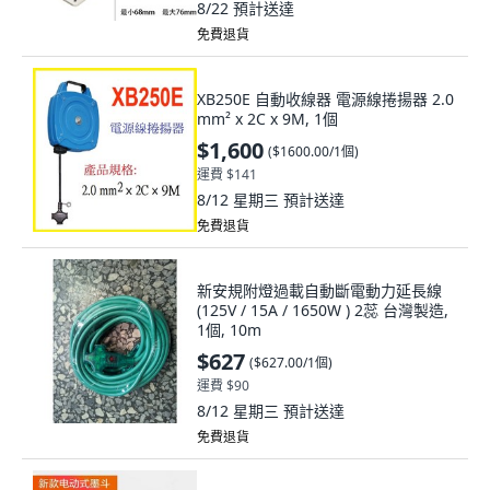
8/22
預計送達
免費退貨
XB250E 自動收線器 電源線捲揚器 2.0
mm² x 2C x 9M, 1個
$1,600
(
$1600.00/1個
)
運費 $141
8/12 星期三
預計送達
免費退貨
新安規附燈過載自動斷電動力延長線
(125V / 15A / 1650W ) 2蕊 台灣製造,
1個, 10m
$627
(
$627.00/1個
)
運費 $90
8/12 星期三
預計送達
免費退貨