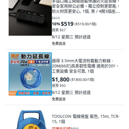
多插口獨立開關過載保護防火延長線，
安全家用辦公必備，獨立控制更節能，
防火材質更安心, 1個, 黑 / 4開3插座,
180cm
$619
$519
16
%
(
$519.00/1個
)
運費 $67
8/12 星期三
預計送達
免費退貨
適得 3.5mm大電流附載動力軟線 -
20M(66尺)高柔韌性電纜 適用於DIY、
工業設備 安全可靠, 1個
$1,800
(
$1800.00/1個
)
運費 $90
8/12 星期三
預計送達
免費退貨
TOOLCON 電線捲盤 藍色, 15m, TCR-
15, 1個
首購折扣價
$953