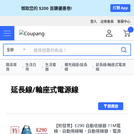
領取您的
$200
首購優惠卷!
打開 App
登入
註冊會員
客服中心
全部
酷澎首
生活日
生活電
擴充插座/延長
延長線/輪座式電源
頁
用
器
線
線
延長線/輪座式電源線
篩選器
【附發票】E290 自動收線器 11M電
線、自動捲線輪、自動捲線器、電源