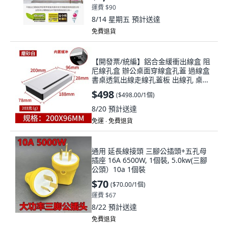
運費 $90
8/14 星期五
預計送達
免費退貨
【開發票/統編】鋁合金緩衝出線盒 阻
尼線孔盒 辦公桌面穿線盒孔蓋 過線盒
書桌透氣出線走線孔蓋板 出線孔 桌面
出線孔teddy6, 1個, 緩衝款
$498
(
$498.00/1個
)
96*200mm白色
8/20
預計送達
免運 ∙ 免費退貨
通用 延長線接頭 三腳公插頭+五孔母
插座 16A 6500W, 1個裝, 5.0kw(三腳
公頭）10a 1個裝
$70
(
$70.00/1個
)
運費 $67
8/22
預計送達
免費退貨