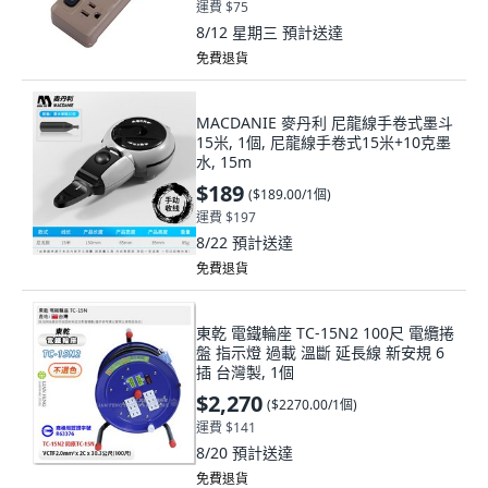
運費 $75
8/12 星期三
預計送達
免費退貨
MACDANIE 麥丹利 尼龍線手卷式墨斗
15米, 1個, 尼龍線手卷式15米+10克墨
水, 15m
$189
(
$189.00/1個
)
運費 $197
8/22
預計送達
免費退貨
東乾 電鐵輪座 TC-15N2 100尺 電纜捲
盤 指示燈 過載 溫斷 延長線 新安規 6
插 台灣製, 1個
$2,270
(
$2270.00/1個
)
運費 $141
8/20
預計送達
免費退貨