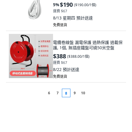
$190
5
%
(
$190.00/1個
)
運費 $67
8/13 星期四
預計送達
免費退貨
電纜卷線盤 漏電保護 過熱保護 過載保
護, 1個, 無插座鐵盤可繞50米空盤
$388
(
$388.00/1個
)
運費 $67
8/22
預計送達
免費退貨
6
7
9
10
8