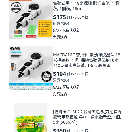
電動式墨斗 18米棉線 贈送電池, 金剛
灰, 1個裝, 18m
$175
(
$175.00/1個
)
運費 $264
8/22
預計送達
免費退貨
MACDANIE 麥丹利 電動彈線墨斗 18
米棉線款, 1個, 棉線電動專業款18米
+10克墨水高級黃, 18m, 高級黃
$194
(
$194.00/1個
)
運費 $264
8/22
預計送達
免費退貨
[德輝五金]MDD 台灣製造 動力延長線
露營用延長線 帶LED通電指示燈, 1個,
5米(500公分)
$350
(
$350.00/1個
)