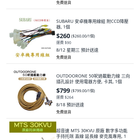
免費退貨
SUBARU 安卓機專用線組 附CCD降壓
器, 1個
$260
(
$260.00/1個
)
運費 $90
8/12 星期三
預計送達
免費退貨
OUTDOORONE 50呎過載動力線 三向
插孔設計 使用電器方便, 卡其, 1個
$799
(
$799.00/1個
)
運費 $264
8/18
預計送達
免費退貨
超音速 MTS 30KVU 原廠 數字多功能
手持托咪 直線 延長線 麥克風專用, 1