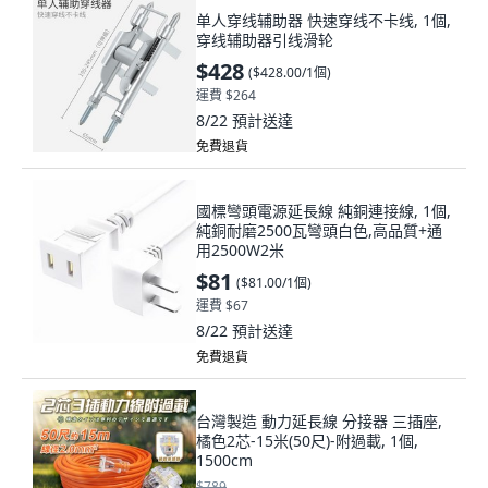
单人穿线辅助器 快速穿线不卡线, 1個,
穿线辅助器引线滑轮
$428
(
$428.00/1個
)
運費 $264
8/22
預計送達
免費退貨
國標彎頭電源延長線 純銅連接線, 1個,
純銅耐磨2500瓦彎頭白色,高品質+通
用2500W2米
$81
(
$81.00/1個
)
運費 $67
8/22
預計送達
免費退貨
台灣製造 動力延長線 分接器 三插座,
橘色2芯-15米(50尺)-附過載, 1個,
1500cm
$789