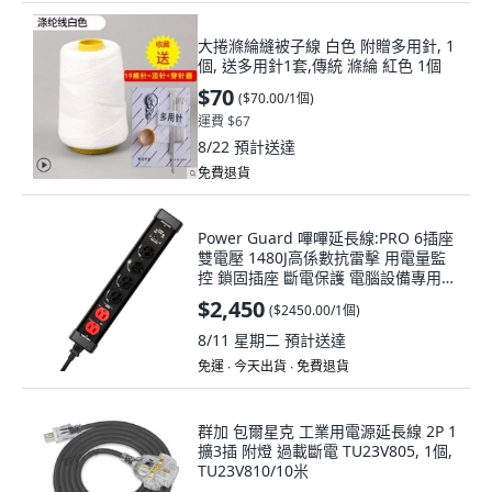
大捲滌綸縫被子線 白色 附贈多用針, 1
個, 送多用針1套,傳統 滌綸 紅色 1個
$70
(
$70.00/1個
)
運費 $67
8/22
預計送達
免費退貨
Power Guard 嗶嗶延長線:PRO 6插座
雙電壓 1480J高係數抗雷擊 用電量監
控 鎖固插座 斷電保護 電腦設備專用
獨立開關, 全黑, 1個, 3m
$2,450
(
$2450.00/1個
)
8/11 星期二
預計送達
免運 ∙ 今天出貨 ∙ 免費退貨
群加 包爾星克 工業用電源延長線 2P 1
擴3插 附燈 過載斷電 TU23V805, 1個,
TU23V810/10米