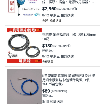
線、插頭、插座、電源線捲揚器、
XB290E, 1個, 藍色, 11m
$2,960
(
$2960.00/1個
)
8/12 星期三
預計送達
免運 ∙ 免費退貨
電精靈 附燈延長線, 1個, 2蕊1.25mm
10尺
$180
(
$180.00/1個
)
運費 $90
8/12 星期三
預計送達
免費退貨
K型鐵氟龍感溫線 前端無結球設計 適
用細小感測點 快速精準測溫, 1個,
3M+Y端(含稅)
$89
(
$89.00/1個
)
運費 $67
8/18
預計送達