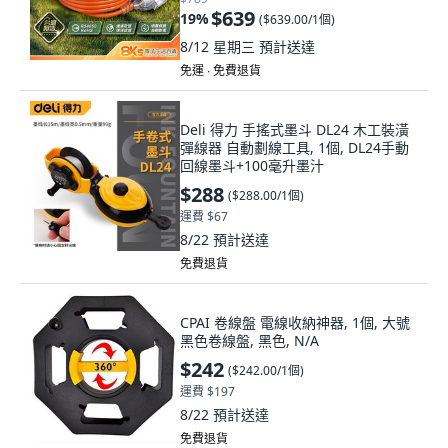
$639
19
%
(
$639.00/1個
)
8/12 星期三
預計送達
免運 ∙ 免費退貨
Deli 得力 手搖式墨斗 DL24 木工裝潢
彈線器 自動劃線工具, 1個, DL24手動
回線墨斗+100毫升墨汁
$288
(
$288.00/1個
)
運費 $67
8/22
預計送達
免費退貨
CPAI 卷線盤 電線收納神器, 1個, 大號
黑色卷線盤, 黑色, N/A
$242
(
$242.00/1個
)
運費 $197
8/22
預計送達
免費退貨