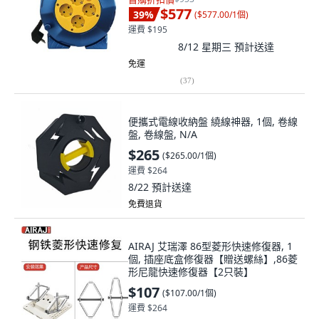
$577
39
%
(
$577.00/1個
)
運費 $195
8/12 星期三
預計送達
免運
(
37
)
便攜式電線收納盤 繞線神器, 1個, 卷線
盤, 卷線盤, N/A
$265
(
$265.00/1個
)
運費 $264
8/22
預計送達
免費退貨
AIRAJ 艾瑞澤 86型菱形快速修復器, 1
個, 插座底盒修復器【贈送螺絲】,86菱
形尼龍快速修復器【2只裝】
$107
(
$107.00/1個
)
運費 $264