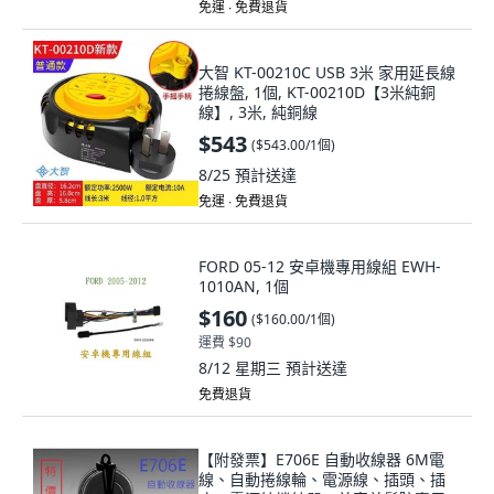
免運 ∙ 免費退貨
大智 KT-00210C USB 3米 家用延長線
捲線盤, 1個, KT-00210D【3米純銅
線】, 3米, 純銅線
$543
(
$543.00/1個
)
8/25
預計送達
免運 ∙ 免費退貨
FORD 05-12 安卓機專用線組 EWH-
1010AN, 1個
$160
(
$160.00/1個
)
運費 $90
8/12 星期三
預計送達
免費退貨
【附發票】E706E 自動收線器 6M電
線、自動捲線輪、電源線、插頭、插