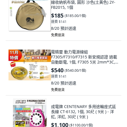
線收納帆布袋, 圓形 沙色(土黃色) 2Y-
FB2015, 1個
$185
(
$185.00/1個
)
運費 $141
8/20
預計送達
免費退貨
電精靈 動力電源線組
F7305/F7310/F7315 新安規認證 過載
自動斷電, 1個, F7305 5米 2mm*3C,
N/A, 5m
$540
(
$540.00/1個
)
運費 $141
8/20
預計送達
免費退貨
成電牌 CENTENARY 多用途輪座式延
長線 CT-6132, 1個, 30尺 ( 9米 ) - 洋
紅, 洋紅, 30尺 ( 9米 )
$1,100
(
$1100.00/1個
)