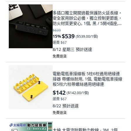
多插口獨立開關過載保護防火延長線，
安全家用辦公必備，獨立控制更節能，
防火材質更安心, 1個, 黑 / 5開4插座,
180cm
$639
$539
15
%
(
$539.00/1個
)
運費 $67
8/12 星期三
預計送達
免費退貨
電動電瓶車接線板 5柱6柱通用絕緣連
接器 帶螺絲耐用, 1個, 電動電瓶車接線
板5柱六柱帶螺絲通用絕緣連
$142
(
$142.00/1個
)
運費 $67
8/22
預計送達
免費退貨
太綸 大電流附載動力軟線 - 3M, 1個