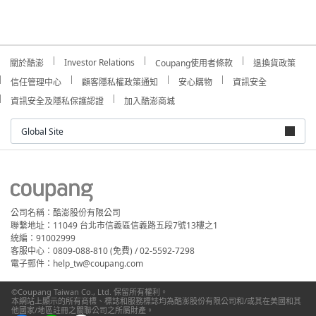
Investor Relations
關於酷澎
Coupang使用者條款
退換貨政策
信任管理中心
顧客隱私權政策通知
安心購物
資訊安全
資訊安全及隱私保護認證
加入酷澎商城
Global Site
公司名稱：酷澎股份有限公司
聯繫地址：11049 台北市信義區信義路五段7號13樓之1
統編：91002999
客服中心：0809-088-810 (免費) / 02-5592-7298
電子郵件：help_tw@coupang.com
©Coupang Taiwan Co., Ltd. 保留所有權利。
本網站上顯示的所有商標、標誌和服務標誌均為酷澎股份有限公司和/或其在美國和其
他國家/地區註冊之關聯公司之所屬財產。