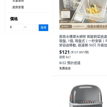
兒童餐具
廚房家電
價格
$
~
搜尋
廚房水槽瀝水網架 剩飯剩菜過濾
吸盤, 1個, 吸盤式丨一秒安裝丨
卸自由移動, 過濾網-50只 升級
耐拉扯, N/A
$121
(
$121.00/1個
)
運費 $67
8/22
預計送達
免費退貨