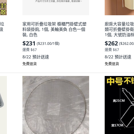
式垃
家用可折疊垃圾架 櫥櫃門掛壁式塑
廚房大容量垃圾
圾
料袋掛鈎, 1個, 美輪美奐 白色一個
類可折疊壁掛衛
裝, 白色
1個, 大號奶油棕色 1
,2025新陞級
$231
$262
(
$231.00/1個
)
(
$262.0
盒
運費 $67
運費 $67
8/22
預計送達
8/22
預計送達
免費退貨
免費退貨