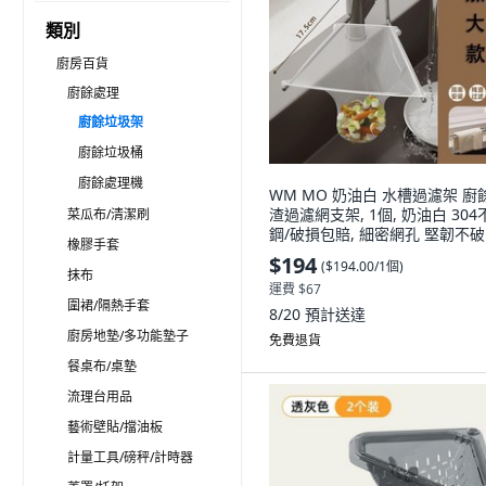
類別
廚房百貨
廚餘處理
廚餘垃圾架
廚餘垃圾桶
廚餘處理機
WM MO 奶油白 水槽過濾架 廚
渣過濾網支架, 1個, 奶油白 304
菜瓜布/清潔刷
鋼/破損包賠, 細密網孔 堅韌不破 
橡膠手套
只過濾網
$194
(
$194.00/1個
)
抹布
運費 $67
圍裙/隔熱手套
8/20
預計送達
廚房地墊/多功能墊子
免費退貨
餐桌布/桌墊
流理台用品
藝術壁貼/擋油板
計量工具/磅秤/計時器