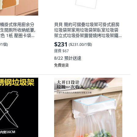
桶掛式傢用廚余分
貝貝 簡約可摺疊垃圾架可掛式廚房
生間厠所收納紙簍,
垃圾袋架家用垃圾袋架臥室垃圾袋
衹 壓圈卡袋
架立式垃圾掛架露營燒烤垃圾架鐵
翻蓋卡槽+垃圾袋置物
藝垃圾架垃圾袋支架 優選, 白色, 1
$231
0/1個
)
(
$231.00/1個
)
個
運費 $67
8/22
預計送達
免費退貨