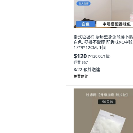
掛式垃圾桶 廚房壁掛免彎腰 附壓
白色, 壁掛不彎腰 配香味包,中號
17*9*12CM, 1個
$120
(
$120.00/1個
)
運費 $67
8/22
預計送達
免費退貨