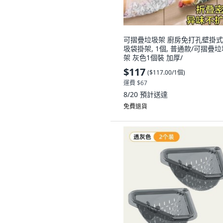
可摺疊垃圾架 廚房免打孔壁掛
圾袋掛架, 1個, 普通款/可摺疊垃
架 灰色1個裝 加厚/
$117
(
$117.00/1個
)
運費 $67
8/20
預計送達
免費退貨