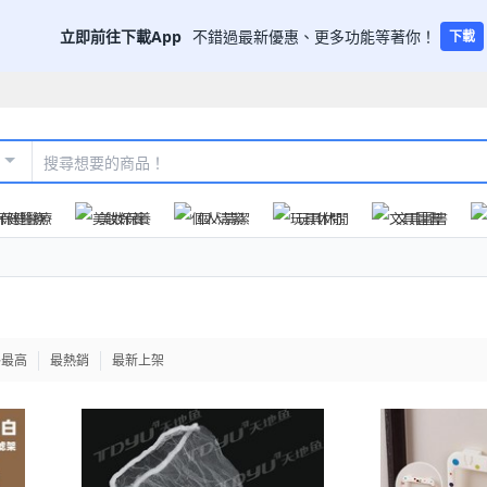
立即前往下載App
不錯過最新優惠、更多功能等著你！
下載
保健醫療
美妝保養
個人清潔
玩具休閒
文具圖書
格最高
最熱銷
最新上架