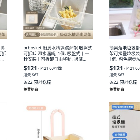
 附
orbosket 廚房水槽過濾網架 吸盤式
簡易落地垃圾掛
可拆
可拆卸 瀝水漏網, 1個, 吸盤式丨一
架可摺疊垃圾袋
加密
秒安裝丨可拆卸自由移動, 過濾
1個, 粉色摺疊
網-50只 升級加密 耐拉扯, N/A
$121
$121
(
$121.00/1個
)
(
$121.0
運費 $67
運費 $67
8/22
預計送達
8/22
預計送達
免費退貨
免費退貨