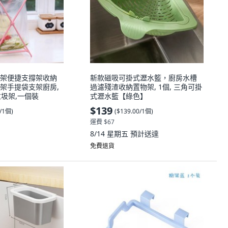
架便捷支撐架收納
新款磁吸可掛式瀝水籃，廚房水槽
架手提袋支架廚房,
過濾殘渣收納置物架, 1個, 三角可掛
垃圾架,一個裝
式瀝水籃【綠色】
$139
0/1個
)
(
$139.00/1個
)
運費 $67
8/14 星期五
預計送達
免費退貨