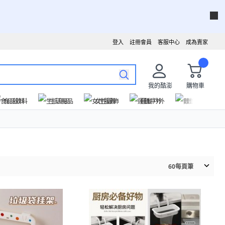
登入
註冊會員
客服中心
成為賣家
我的酷澎
購物車
食品飲料
生活用品
女性服飾
運動戶外
數位家電
60
每頁筆