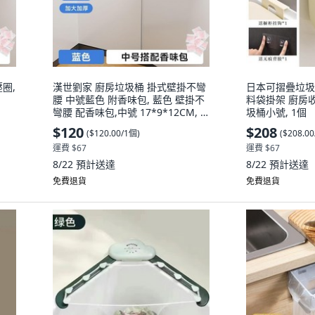
圈,
漢世劉家 廚房垃圾桶 掛式壁掛不彎
日本可摺疊垃圾
腰 中號藍色 附香味包, 藍色 壁掛不
料袋掛架 廚房
彎腰 配香味包,中號 17*9*12CM, 1
圾桶小號, 1個
個
$120
$208
(
$120.00/1個
)
(
$208.0
運費 $67
運費 $67
8/22
預計送達
8/22
預計送達
免費退貨
免費退貨