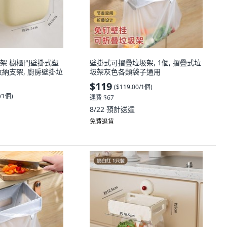
架 櫥櫃門壁掛式塑
壁掛式可摺疊垃圾架, 1個, 摺疊式垃
收納支架, 廚房壁掛垃
圾架灰色各類袋子通用
$119
(
$119.00/1個
)
0/1個
)
運費 $67
8/22
預計送達
免費退貨