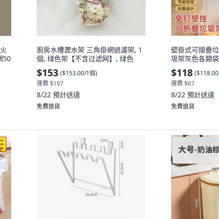
菜火
廚房水槽瀝水架 三角掛網過濾架, 1
壁掛式可摺疊垃圾
50
個, 绿色架【不含过滤网】, 绿色
圾架灰色各類袋
$153
$118
(
$153.00/1個
)
(
$118.0
運費 $197
運費 $67
8/22
預計送達
8/22
預計送達
免費退貨
免費退貨