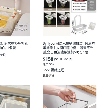
架 廚房壁掛免打孔
Byffyou 廚房水槽過濾掛袋, 過濾防
油白, 1個裝
堵神器丨大開口隨心倒丨殘渣不外
濺,瓷白色過濾架濾網50只, 1個
0/1個
)
$158
(
$158.00/1個
)
運費 $67
8/22
預計送達
免費退貨