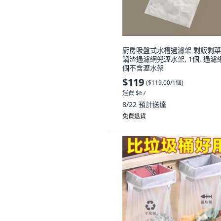
廚房吸盤式水槽過濾架 剩飯剩
鍋渣過濾網兜瀝水架, 1個, 過濾網
個不含瀝水架
$119
(
$119.00/1個
)
運費 $67
8/22
預計送達
免費退貨