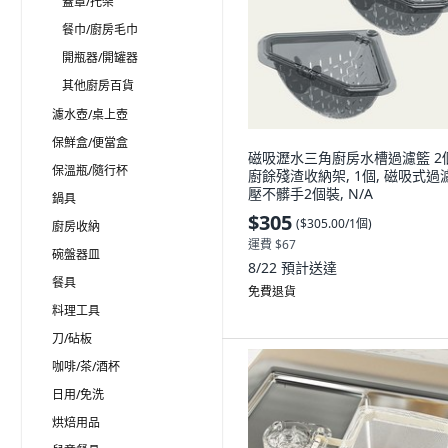
蓋罩/托架
餐巾/廚房毛巾
開瓶器/開罐器
其他廚房百貨
濾水壺/桌上壺
保鮮盒/便當盒
磁吸瀝水三角廚房水槽過濾籃 2
保溫瓶/隨行杯
廚餘殘渣收納架, 1個, 磁吸式過
壓不髒手2個裝, N/A
鍋具
$305
(
$305.00/1個
)
廚房收納
運費 $67
碗盤器皿
8/22
預計送達
餐具
免費退貨
料理工具
刀/砧板
咖啡/茶/酒杯
日用/免洗
烘焙用品