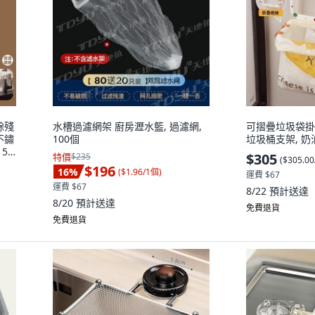
餘殘
水槽過濾網架 廚房瀝水籃, 過濾網,
可摺疊垃圾袋掛
不鏽
100個
垃圾桶支架, 奶
50
$305
特價
$235
(
$305.0
$196
16
%
(
$1.96/1個
)
運費 $67
運費 $67
8/22
預計送達
8/20
預計送達
免費退貨
免費退貨