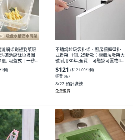
過濾網架剩飯剩菜吸
不鏽鋼垃圾袋掛架，廚房櫥櫃壁掛
洗碗池廚餘垃圾漏
式掛架, 1個, 25新款：櫥櫃垃圾架大
 1個, 吸盤式丨一秒
號耐用30年,全質：可懸掛可置物4
移動, 過濾網-50
塊多一件
$121
0/1個
)
(
$121.00/1個
)
拉扯
運費 $67
8/22
預計送達
免費退貨