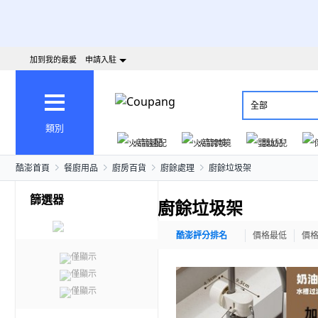
加到我的最愛
申請入駐
全部
類別
火箭速配
火箭跨境
嬰幼兒
酷澎首頁
餐廚用品
廚房百貨
廚餘處理
廚餘垃圾架
篩選器
廚餘垃圾架
酷澎評分排名
價格最低
價
僅顯示
僅顯示
僅顯示