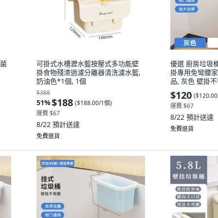
除菌
可掛式水槽瀝水籃按壓式多功能壁
優選 廚房垃圾
掛食物殘渣過濾分離器清洗濾水籃,
掛專用免彎腰家
奶油色*1個, 1個
品, 灰色 壁掛
17*9*12CM, 
$388
$120
(
$120.0
$188
51
%
(
$188.00/1個
)
運費 $67
運費 $67
8/22
預計送達
8/22
預計送達
免費退貨
免費退貨