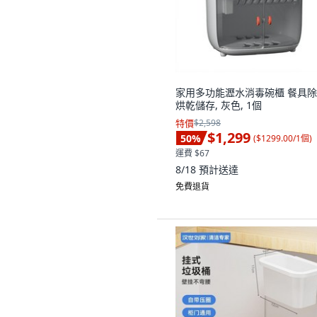
家用多功能瀝水消毒碗櫃 餐具
烘乾儲存, 灰色, 1個
特價
$2,598
$1,299
50
%
(
$1299.00/1個
)
運費 $67
8/18
預計送達
免費退貨