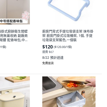
桶掛式廚餘衛生間壁
廚房門背式手提垃圾袋支架 抹布掛
用無蓋收納 副廠商
架 廚房門掛式垃圾桶架, 1個, 手提
不彎腰 配香味包,中號
垃圾袋支架藍色,一個裝
1個
$120
0/1個
)
(
$120.00/1個
)
運費 $67
8/22
預計送達
免費退貨