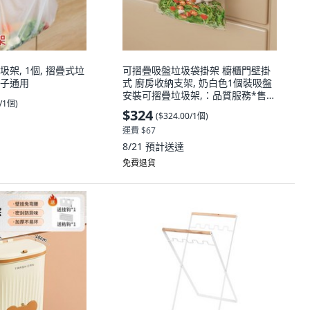
架, 1個, 摺疊式垃
可摺疊吸盤垃圾袋掛架 櫥櫃門壁掛
子通用
式 廚房收納支架, 奶白色1個裝吸盤
安裝可摺疊垃圾架,：品質服務*售後
0/1個
)
無憂量大請, 1個
$324
(
$324.00/1個
)
運費 $67
8/21
預計送達
免費退貨