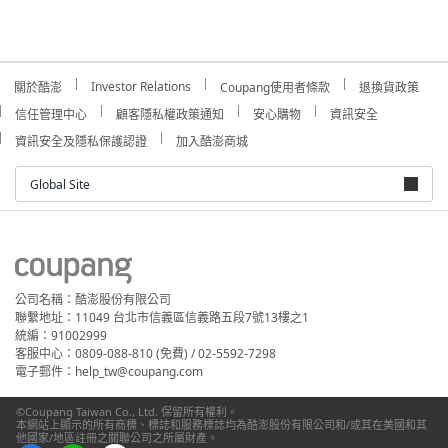
Investor Relations
關於酷澎
Coupang使用者條款
退換貨政策
信任管理中心
顧客隱私權政策通知
安心購物
資訊安全
資訊安全及隱私保護認證
加入酷澎商城
Global Site
公司名稱：酷澎股份有限公司
聯繫地址：11049 台北市信義區信義路五段7號13樓之1
統編：91002999
客服中心：0809-088-810 (免費) / 02-5592-7298
電子郵件：help_tw@coupang.com
©Coupang Taiwan Co., Ltd. 保留所有權利。
本網站上顯示的所有商標、標誌和服務標誌均為酷澎股份有限公司和/或其在美國和其
他國家/地區註冊之關聯公司之所屬財產。