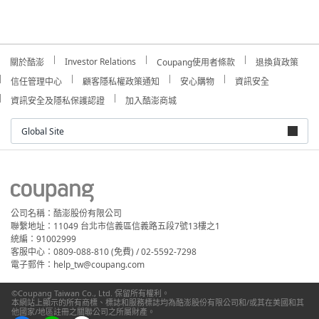
Investor Relations
關於酷澎
Coupang使用者條款
退換貨政策
信任管理中心
顧客隱私權政策通知
安心購物
資訊安全
資訊安全及隱私保護認證
加入酷澎商城
Global Site
公司名稱：酷澎股份有限公司
聯繫地址：11049 台北市信義區信義路五段7號13樓之1
統編：91002999
客服中心：0809-088-810 (免費) / 02-5592-7298
電子郵件：help_tw@coupang.com
©Coupang Taiwan Co., Ltd. 保留所有權利。
本網站上顯示的所有商標、標誌和服務標誌均為酷澎股份有限公司和/或其在美國和其
他國家/地區註冊之關聯公司之所屬財產。