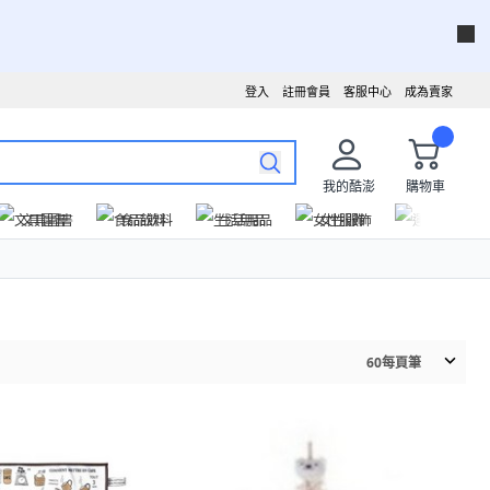
登入
註冊會員
客服中心
成為賣家
我的酷澎
購物車
文具圖書
食品飲料
生活用品
女性服飾
運動戶外
60
每頁筆