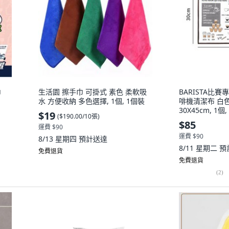
巾
生活園 擦手巾 可掛式 素色 柔軟吸
BARISTA比
水 方便收納 多色選擇, 1個, 1個裝
啡機清潔布 白
30X45cm, 1
$19
(
$190.00/10張
)
(30X45cm)
$85
運費 $90
運費 $90
8/13 星期四
預計送達
8/11 星期二
預
免費退貨
免費退貨
(
2
)