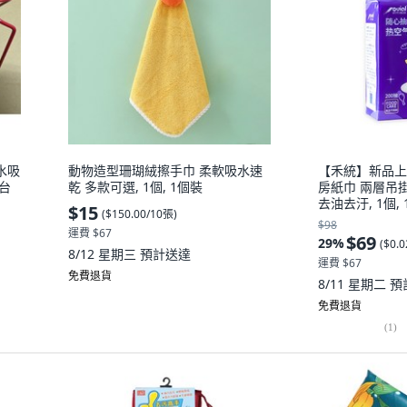
水吸
動物造型珊瑚絨擦手巾 柔軟吸水速
【禾統】新品上
 台
乾 多款可選, 1個, 1個裝
房紙巾 兩層吊掛
去油去汙, 1個, 
$15
(
$150.00/10張
)
$98
運費 $67
$69
29
%
(
$0.
8/12 星期三
預計送達
運費 $67
免費退貨
8/11 星期二
預
免費退貨
(
1
)