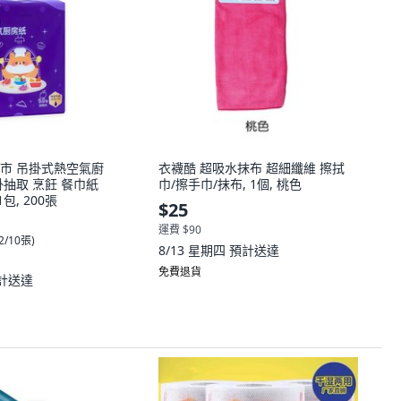
市 吊掛式熱空氣廚
衣襪酷 超吸水抹布 超細纖維 擦拭
抽取 烹飪 餐巾紙
巾/擦手巾/抹布, 1個, 桃色
1包, 200張
$25
運費 $90
02/10張
)
8/13 星期四
預計送達
免費退貨
計送達