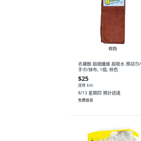
衣襪酷 超細纖維 超吸水 擦拭巾
手巾/抹布, 1個, 棕色
$25
運費 $90
8/13 星期四
預計送達
免費退貨