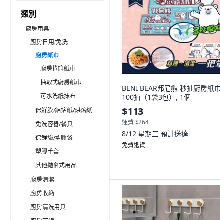
類別
廚房用具
廚房日用/免洗
廚房紙巾
廚房捲筒紙巾
抽取式廚房紙巾
BENI BEAR邦尼熊 秒抽廚房紙
可水洗紙抹布
100抽（1袋3包）, 1個
$113
保鮮膜/鋁箔紙/烘焙紙
運費 $264
免洗容器/餐具
8/12 星期三
預計送達
保鮮袋/塑膠袋
免費退貨
塑膠手套
其他拋棄式用品
廚房清潔
廚房收納
廚房清洗用具