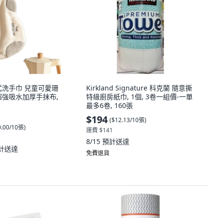
式洗手巾 兒童可愛珊
Kirkland Signature 科克蘭 隨意撕
超強吸水加厚手抹布,
特級廚房紙巾, 1個, 3卷一組價-一單
最多6卷, 160張
$194
(
$12.13/10張
)
0.00/10張
)
運費 $141
8/15
預計送達
計送達
免費退貨