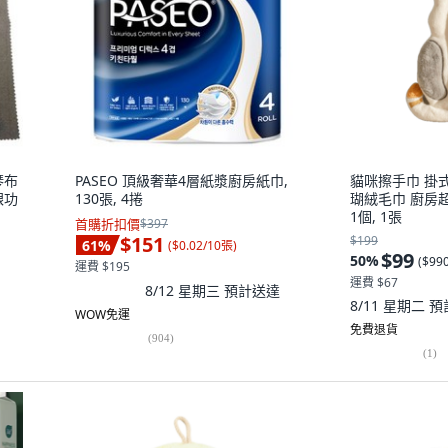
琴布
PASEO 頂級奢華4層紙漿廚房紙巾,
貓咪擦手巾 掛
銀功
130張, 4捲
瑚絨毛巾 廚房
1個, 1張
首購折扣價
$397
$151
$199
61
%
(
$0.02/10張
)
$99
50
%
(
$99
運費 $195
運費 $67
8/12 星期三
預計送達
8/11 星期二
預
WOW免運
免費退貨
(
904
)
(
1
)