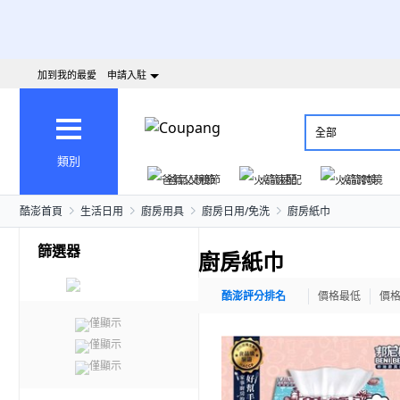
加到我的最愛
申請入駐
全部
類別
爸氣父親節
火箭速配
火箭跨境
酷澎首頁
生活日用
廚房用具
廚房日用/免洗
廚房紙巾
篩選器
廚房紙巾
酷澎評分排名
價格最低
價
僅顯示
僅顯示
僅顯示