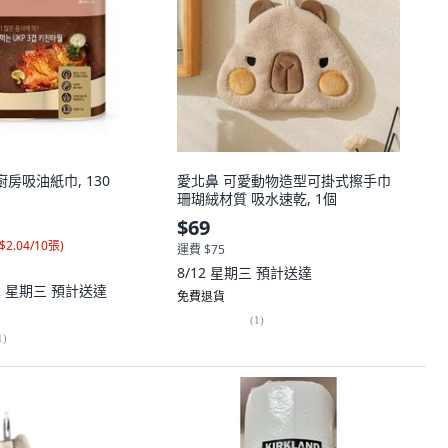
層廚房吸油紙巾, 130
愛北鼻 可愛動物造型可掛式擦手巾
珊瑚絨材質 吸水速乾, 1個
$69
$2.04/10張
)
運費 $75
8/12 星期三
預計送達
12 星期三
預計送達
免費退貨
(
1
)
1
)