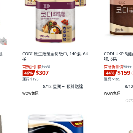
,
CODI 原生紙漿廚房紙巾, 140張, 64
CODI UKP 3
捲
張, 6捲
首購折扣價
$572
首購折扣價
$288
$307
$159
46
%
44
%
(
運費 $195
運費 $195
8/12 星期三
預計送達
8/
WOW免運
WOW免運
(
657