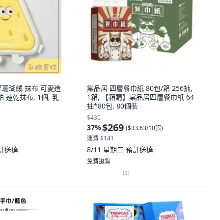
厚珊瑚絨 抹布 可愛造
棠品居 四層餐巾紙 80包/箱 256抽,
 速乾抹布, 1個, 乳
1箱, 【箱購】棠品居四層餐巾紙 64
抽*80包, 80個裝
$430
$269
37
%
(
$33.63/10張
)
運費 $141
計送達
8/11 星期二
預計送達
免費退貨
(
1
)