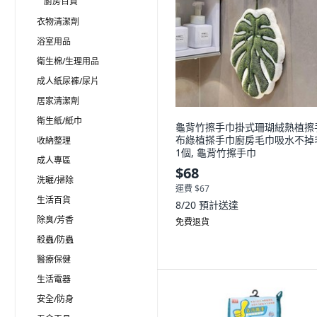
廚房百貨
衣物清潔劑
浴室用品
衛生棉/生理用品
成人紙尿褲/尿片
居家清潔劑
衛生紙/紙巾
龜背竹擦手巾掛式珊瑚絨熱植擦
布綠植搽手巾廚房毛巾吸水不掉
收納整理
1個, 龜背竹擦手巾
成人專區
$68
洗曬/掃除
運費 $67
生活百貨
8/20
預計送達
除臭/芳香
免費退貨
殺蟲/防蟲
醫療保健
生活電器
安全/防身