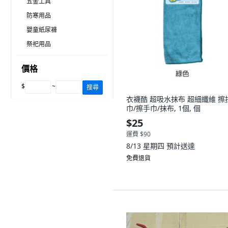
五金工具
防寒用品
嬰童紙尿褲
祭祀用品
價格
$
~
搜尋
衣襪酷 超吸水抹布 超細纖維 擦
巾/擦手巾/抹布, 1個, 個
$25
運費 $90
8/13 星期四
預計送達
免費退貨