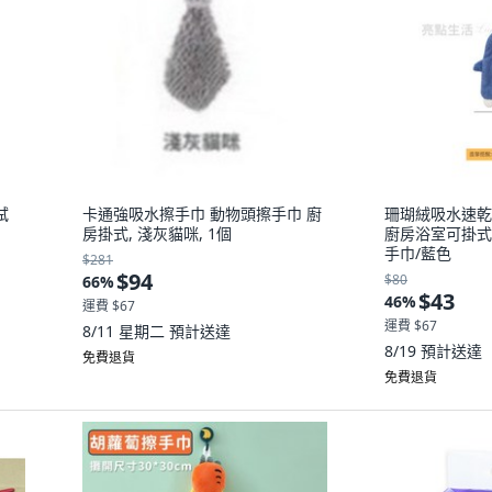
拭
卡通強吸水擦手巾 動物頭擦手巾 廚
珊瑚絨吸水速乾
房掛式, 淺灰貓咪, 1個
廚房浴室可掛式擦
手巾/藍色
$281
$94
$80
66
%
$43
46
%
運費 $67
運費 $67
8/11 星期二
預計送達
8/19
預計送達
免費退貨
免費退貨