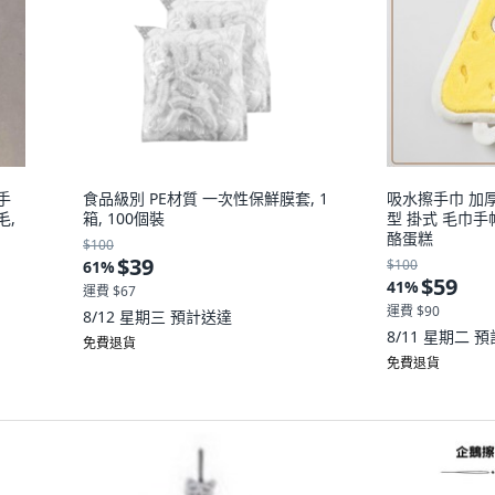
手
食品級別 PE材質 一次性保鮮膜套, 1
吸水擦手巾 加
毛,
箱, 100個裝
型 掛式 毛巾手帕
酪蛋糕
$100
$39
$100
61
%
$59
41
%
運費 $67
運費 $90
8/12 星期三
預計送達
8/11 星期二
預
免費退貨
免費退貨