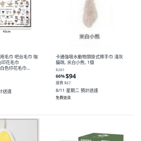
賽專用毛巾 吧台毛巾 咖
卡通強吸水動物頭掛式擦手巾 淺灰
色印花毛巾
貓咪, 米白小熊, 1個
個, 白色印花毛巾
$281
$94
66
%
運費 $67
8/11 星期二
預計送達
計送達
免費退貨