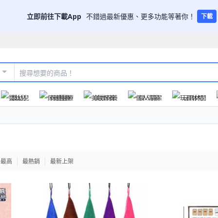
立即前往下載App
不錯過最新優惠、更多功能等著你！
下載
嬰幼兒
保健醫療
美妝保養
個人清潔
玩具休閒
格最高
最熱銷
最新上架