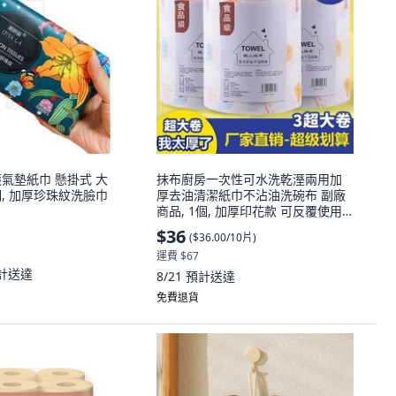
植護氣墊紙巾 懸掛式 大
抹布廚房一次性可水洗乾溼兩用加
1個, 加厚珍珠紋洗臉巾
厚去油清潔紙巾不沾油洗碗布 副廠
商品, 1個, 加厚印花款 可反覆使用,
小卷 共10片裝 反覆擦拭, 10片
$36
(
$36.00/10片
)
運費 $67
計送達
8/21
預計送達
免費退貨