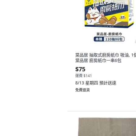
棠品居 抽取式廚房紙巾 吸油, 1個
棠品居 廚房紙巾一串6包
$75
運費 $141
8/13 星期四
預計送達
免費退貨