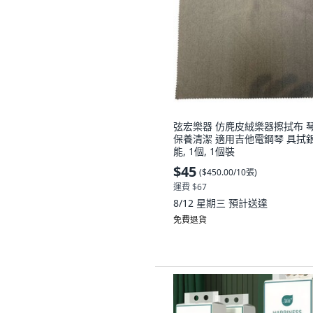
弦宏樂器 仿麂皮絨樂器擦拭布 
保養清潔 適用吉他電鋼琴 具拭
能, 1個, 1個裝
$45
(
$450.00/10張
)
運費 $67
8/12 星期三
預計送達
免費退貨