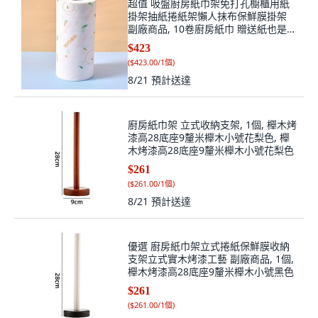
超值 吸盤廚房紙巾架免打孔櫥櫃用紙
掛架抽紙捲紙架懶人抹布保鮮膜掛架
副廠商品, 10卷廚房紙巾 贈送紙也是此
樣式 介意, 1個
$423
(
$423.00/1個
)
8/21
預計送達
廚房紙巾架 立式收納支架, 1個, 櫸木烤
漆高28底座9釐米櫸木小號花梨色, 櫸
木烤漆高28底座9釐米櫸木小號花梨色
$261
(
$261.00/1個
)
8/21
預計送達
優選 廚房紙巾架立式捲紙保鮮膜收納
支架立式實木烤漆工藝 副廠商品, 1個,
櫸木烤漆高28底座9釐米櫸木小號黑色
$261
(
$261.00/1個
)