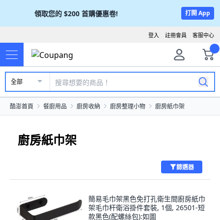
領取您的
$200
首購優惠卷!
打開 App
登入
註冊會員
客服中心
全部
酷澎首頁
餐廚用品
廚房收納
廚房整理小物
廚房紙巾架
廚房紙巾架
篩選器
簡易毛巾架黑色免打孔衛生間廚房紙巾
架毛巾杆衛浴掛件套裝, 1個, 26501-短
款黑色(配螺絲包):如圖