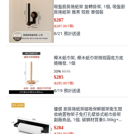
吸盤廚房捲紙架 旋轉掛架, 1個, 吸盤廚
房捲紙架 雅黑 短款 單個裝
$287
(
$287.00/1個
)
8/21
預計送達
櫸木紙巾架, 櫸木紙巾架微瑕圓底方底
隨機發, 1個
50
%
$570
$285
(
$285.00/1個
)
8/19
預計送達
優選 廚房捲紙架磁吸保鮮膜架衛生間
收納置物架子免打孔壁掛式紙巾掛架
副廠商品, 1個, 碳鋼材質重0.36kg+烤
漆工藝,黑色+免釘膠水 粘膠款
$284
(
$284.00/1個
)