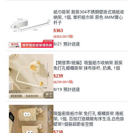
紙巾掛架 廚房304不銹鋼壁掛式捲紙收
納架, 1個, 單杆紙巾架 原色 8MM實心
杆子
$363
(
$363.00/1個
)
8/21
預計送達
【開發票/統編】吸盤紙巾收納架 廚房
免打孔櫥櫃掛架 抹布掛杆, 奶黃, 1個
$239
(
$239.00/1個
)
8/19
預計送達
吸盤廚房紙巾架 免打孔 櫥櫃掛架 捲紙
架, 1個, 百搭打造精緻有序生活,白色掛
壁架1個裝超節省空間
$238