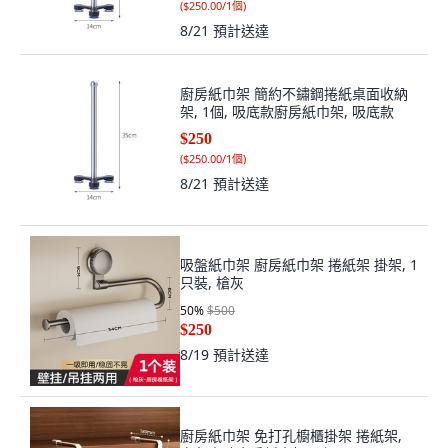
(
$250.00/1個
)
8/21
預計送達
廚房紙巾架 簡約不鏽鋼捲紙桌面收納
架, 1個, 吸底款廚房紙巾架, 吸底款
$250
(
$250.00/1個
)
8/21
預計送達
吸盤紙巾架 廚房紙巾架 捲紙架 掛架, 1
只裝, 槍灰
50
%
$500
$250
8/19
預計送達
廚房紙巾架 免打孔櫥櫃掛架 捲紙架,