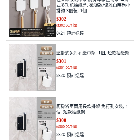
式多功能抽紙盒, 磁吸款/優雅白時尚小
掛鉤 3個裝, 1個
$302
(
$302.00/1個
)
8/21
預計送達
壁掛式免打孔紙巾架, 1個, 短款抽紙架
$301
(
$301.00/1個
)
8/20
預計送達
廚房浴室兩用長款掛架 免打孔安裝, 1
個, 短款抽紙架
$300
(
$300.00/1個
)
8/20
預計送達