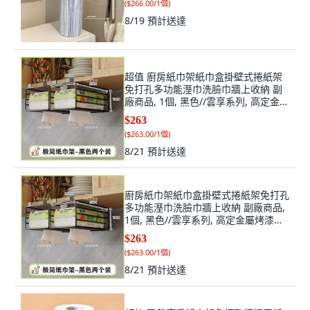
(
$266.00/1個
)
8/19
預計送達
超值 廚房紙巾架紙巾盒掛壁式捲紙架
免打孔多功能溼巾洗臉巾牆上收納 副
廠商品, 1個, 黑色//雲享系列, 高定金屬
烤漆+卷/抽/溼巾紙三用 組合
$263
(
$263.00/1個
)
8/21
預計送達
廚房紙巾架紙巾盒掛壁式捲紙架免打孔
多功能溼巾洗臉巾牆上收納 副廠商品,
1個, 黑色//雲享系列, 高定金屬烤漆
+卷/抽/溼巾紙三用 組合
$263
(
$263.00/1個
)
8/21
預計送達