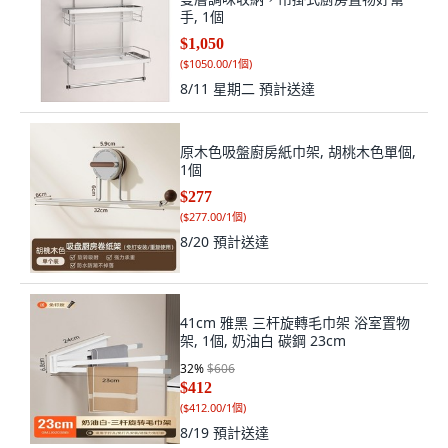
手, 1個
$1,050
(
$1050.00/1個
)
8/11 星期二
預計送達
原木色吸盤廚房紙巾架, 胡桃木色單個,
1個
$277
(
$277.00/1個
)
8/20
預計送達
41cm 雅黑 三杆旋轉毛巾架 浴室置物
架, 1個, 奶油白 碳鋼 23cm
32
%
$606
$412
(
$412.00/1個
)
8/19
預計送達