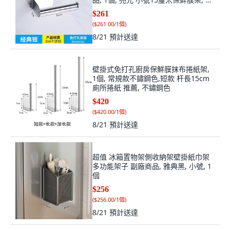
光
$261
(
$261.00/1個
)
8/21
預計送達
壁掛式免打孔廚房保鮮膜抹布捲紙架,
1個, 常規款不鏽鋼色,短款 杆長15cm
廁所捲紙 推薦, 不鏽鋼色
$420
(
$420.00/1個
)
8/21
預計送達
超值 冰箱置物架側收納架壁掛紙巾架
多功能架子 副廠商品, 雅典黑, 小號, 1
個
$256
(
$256.00/1個
)
8/21
預計送達