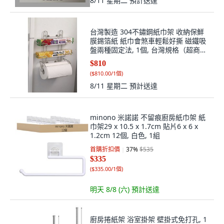
8/11 星期二
預計送達
台灣製造 304不鏽鋼紙巾架 收納保鮮
膜錫箔紙 紙巾會煞車輕鬆好撕 磁鐵吸
盤兩種固定法, 1個, 台灣規格（超商取
貨限一組）
$810
(
$810.00/1個
)
8/11 星期二
預計送達
minono 米諾諾 不留痕廚房紙巾架 紙
巾架29 x 10.5 x 1.7cm 貼片6 x 6 x
1.2cm 12個, 白色, 1組
首購折扣價
37
%
$535
$335
(
$335.00/1個
)
明天 8/8 (六)
預計送達
廚房捲紙架 浴室掛架 壁掛式免打孔, 1