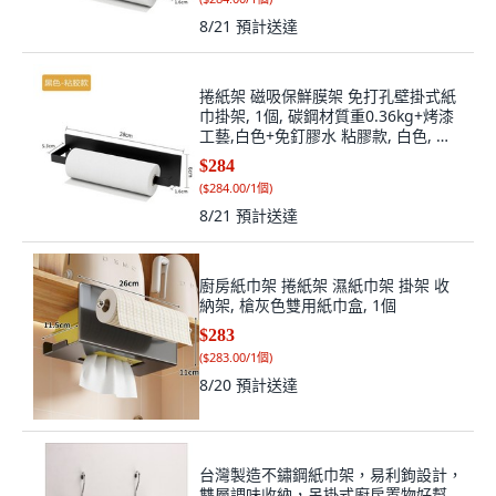
8/21
預計送達
捲紙架 磁吸保鮮膜架 免打孔壁掛式紙
巾掛架, 1個, 碳鋼材質重0.36kg+烤漆
工藝,白色+免釘膠水 粘膠款, 白色, 粘
膠款
$284
(
$284.00/1個
)
8/21
預計送達
廚房紙巾架 捲紙架 濕紙巾架 掛架 收
納架, 槍灰色雙用紙巾盒, 1個
$283
(
$283.00/1個
)
8/20
預計送達
台灣製造不鏽鋼紙巾架，易利鉤設計，
雙層調味收納，吊掛式廚房置物好幫