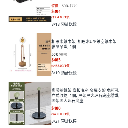
特價
60
%
$779
$304
(
$304.00/1個
)
8/18
預計送達
相思木紙巾架, 相思木U型鏤空紙巾架
貓爪吊墜, 1個
50
%
$970
$485
(
$485.00/1個
)
8/19
預計送達
廚房捲紙架 巖板底座 金屬支架 免打孔
立式收納, 1個, 黑架黑大理石底座穩重,
黑架黑大理石底座
$480
(
$480.00/1個
)
8/21
預計送達