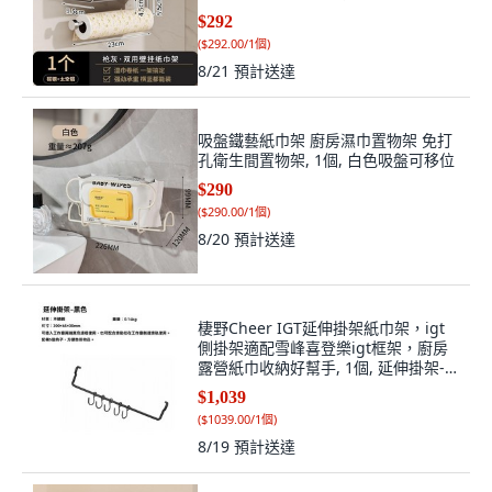
式
$292
(
$292.00/1個
)
8/21
預計送達
吸盤鐵藝紙巾架 廚房濕巾置物架 免打
孔衛生間置物架, 1個, 白色吸盤可移位
$290
(
$290.00/1個
)
8/20
預計送達
棲野Cheer IGT延伸掛架紙巾架，igt
側掛架適配雪峰喜登樂igt框架，廚房
露營紙巾收納好幫手, 1個, 延伸掛架-
黑色
$1,039
(
$1039.00/1個
)
8/19
預計送達