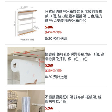
日式簡約磁吸冰箱掛架 廚房收納置物
架, 1個, 強力磁吸冰箱掛架-白色,強力
磁吸/免安裝收納/冰箱伴侶
$406
(
$406.00/1個
)
8/20
預計送達
媧貴薇 免打孔廚房懸掛紙巾架, 1個, 高
端懸掛免打孔1個白色, 白色
$269
(
$269.00/1個
)
8/20
預計送達
不鏽鋼廚房紙巾架 抹布架 捲紙架, 線
條抹布卷, 1個
$266