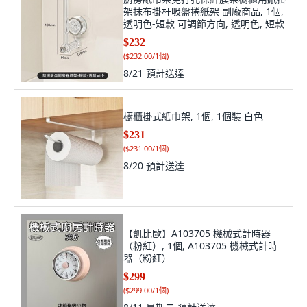
架抹布掛杆吸盤捲紙架 副廠商品, 1個,
透明色-短款 可調節方向, 透明色, 短款
$232
(
$232.00/1個
)
8/21
預計送達
櫥櫃掛式紙巾架, 1個, 1個裝 白色
$231
(
$231.00/1個
)
8/20
預計送達
【凱比歐】A103705 機械式計時器
（粉紅）, 1個, A103705 機械式計時
器（粉紅）
$299
(
$299.00/1個
)