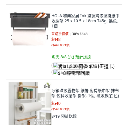
HOLA 和樂家居 Ink 鐵製烤漆壁掛紙巾
收納架 25 x 10.5 x 18cm 745g, 黑色,
1個
首購折扣價
30
%
$648
$448
(
$448.00/1個
)
明天 8/8 (六)
預計送達
满 $1,500 再省 $75 (王道卡)
$18 酷澎幣回饋
冰箱磁吸置物架 紙捲 廚房紙巾架 抹布
架 佐料收納架 掛架, 1個, 磁吸款(白色)
$540
(
$540.00/1個
)
8/19
預計送達