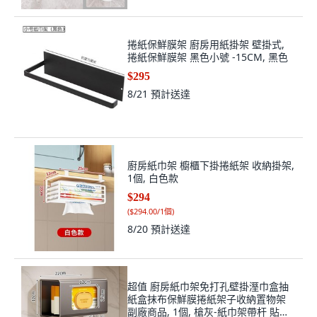
捲紙保鮮膜架 廚房用紙掛架 壁掛式,
捲紙保鮮膜架 黑色小號 -15CM, 黑色
$295
8/21
預計送達
廚房紙巾架 櫥櫃下掛捲紙架 收納掛架,
1個, 白色款
$294
(
$294.00/1個
)
8/20
預計送達
超值 廚房紙巾架免打孔壁掛溼巾盒抽
紙盒抹布保鮮膜捲紙架子收納置物架
副廠商品, 1個, 槍灰-紙巾架帶杆 貼片