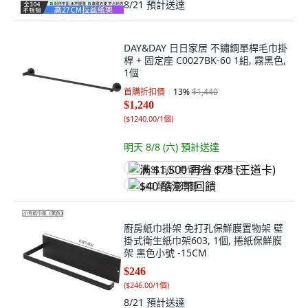
8/21
預計送達
DAY&DAY 日日家居 不鏽鋼單桿毛巾掛
桿 + 固定座 C0027BK-60 1組, 霧黑色,
1個
首購折扣價
13
%
$1,440
$1,240
(
$1240.00/1個
)
明天 8/8 (六)
預計送達
满 $1,500 再省 $75 (王道卡)
$40 酷澎幣回饋
廚房紙巾掛架 免打孔保鮮膜置物架 壁
掛式衛生紙巾架603, 1個, 捲紙保鮮膜
架 黑色小號 -15CM
$246
(
$246.00/1個
)
8/21
預計送達