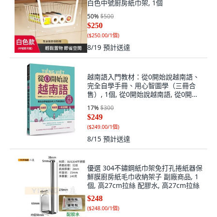
白色中號廚房紙巾架, 1個
50
%
$500
$250
(
$250.00/1個
)
8/19
預計送達
越南語入門教材：從0開始說越南語、
完全自學手冊、用心智圖學（三冊合
售）, 1個, 從0開始說越南語, 從0開始
說越南語
17
%
$300
$249
(
$249.00/1個
)
8/15
預計送達
優選 304不鏽鋼紙巾架免打孔捲紙器保
鮮膜廚房紙毛巾收納架子 副廠商品, 1
個, 高27cm拉絲 配膠水, 高27cm拉絲
$248
(
$248.00/1個
)