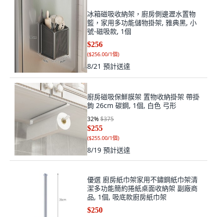
冰箱磁吸收納架，廚房側邊瀝水置物
籃，家用多功能儲物掛架, 雅典黑, 小
號-磁吸款, 1個
$256
(
$256.00/1個
)
8/21
預計送達
廚房磁吸保鮮膜架 置物收納掛架 帶掛
鉤 26cm 碳鋼, 1個, 白色 弓形
32
%
$375
$255
(
$255.00/1個
)
8/19
預計送達
優選 廚房紙巾架家用不鏽鋼紙巾架清
潔多功能簡約捲紙桌面收納架 副廠商
品, 1個, 吸底款廚房紙巾架
$250