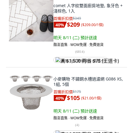
comet 人字紋雙面廚房地墊, 象牙色 +
淺棕色, 1入
首購折扣價
$349
$209
40
%
(
$209.00/1個
)
明天 8/11 (二)
預計送達
酷澎直售 ∙ WOW免運 ∙ 免費退貨
(
6814
)
满 $1,500 再省 $75 (王道卡)
小麥購物 不鏽鋼水槽過濾網 G086 XS,
1組, 5個
首購折扣價
$175
$105
40
%
(
$21.00/1個
)
明天 8/11 (二)
預計送達
酷澎直售 ∙ WOW免運 ∙ 免費退貨
(
4
)