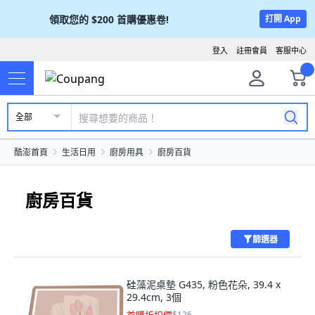
領取您的
$200
首購優惠卷!
打開 App
登入
註冊會員
客服中心
全部
酷澎首頁
生活日用
廚房用具
廚房百貨
廚房百貨
篩選器
硅藻泥桌墊 G435, 粉色花朵, 39.4 x
29.4cm, 3個
$126