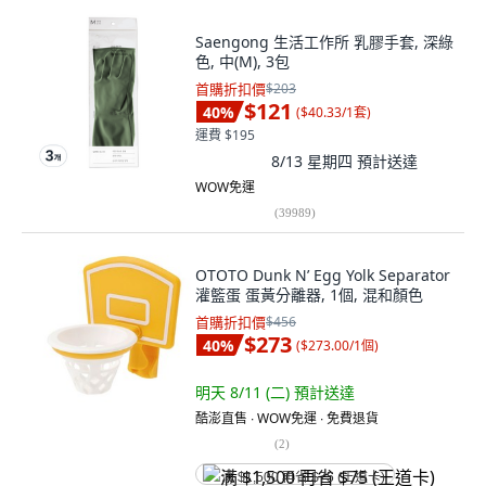
Saengong 生活工作所 乳膠手套, 深綠
色, 中(M), 3包
首購折扣價
$203
$121
40
%
(
$40.33/1套
)
運費 $195
8/13 星期四
預計送達
WOW免運
(
39989
)
OTOTO Dunk N’ Egg Yolk Separator
灌籃蛋 蛋黃分離器, 1個, 混和顏色
首購折扣價
$456
$273
40
%
(
$273.00/1個
)
明天 8/11 (二)
預計送達
酷澎直售 ∙ WOW免運 ∙ 免費退貨
(
2
)
满 $1,500 再省 $75 (王道卡)