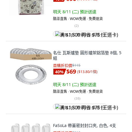
明天 8/11 (二)
預計送達
酷澎直售 ∙ WOW免運 ∙ 免費退貨
(
2
)
满 $1,500 再省 $75 (王道卡)
名仕 瓦斯爐墊 圓形爐架鋁箔墊 8個, 5
組
首購折扣價
$115
$69
40
%
(
$13.80/1個
)
明天 8/11 (二)
預計送達
酷澎直售 ∙ WOW免運 ∙ 免費退貨
(
10
)
满 $1,500 再省 $75 (王道卡)
FaSoLa 帶蓋密封封口夾, 白色, 4支