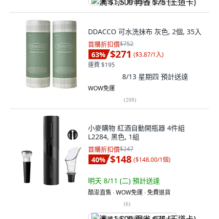
满 $1,500 再省 $75 (王道卡)
DDACCO 可水洗抹布 灰色, 2個, 35入
首購折扣價
$752
$271
63
%
(
$3.87/1入
)
運費 $195
8/13 星期四
預計送達
WOW免運
(
208
)
小麥購物 紅酒自動開瓶器 4件組
L2284, 黑色, 1組
首購折扣價
$247
$148
40
%
(
$148.00/1個
)
明天 8/11 (二)
預計送達
酷澎直售 ∙ WOW免運 ∙ 免費退貨
(
6
)