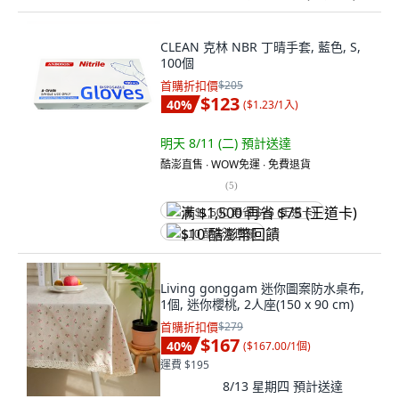
CLEAN 克林 NBR 丁晴手套, 藍色, S,
100個
首購折扣價
$205
$123
40
%
(
$1.23/1入
)
明天 8/11 (二)
預計送達
酷澎直售 ∙ WOW免運 ∙ 免費退貨
(
5
)
满 $1,500 再省 $75 (王道卡)
$10 酷澎幣回饋
Living gonggam 迷你圖案防水桌布,
1個, 迷你櫻桃, 2人座(150 x 90 cm)
首購折扣價
$279
$167
40
%
(
$167.00/1個
)
運費 $195
8/13 星期四
預計送達