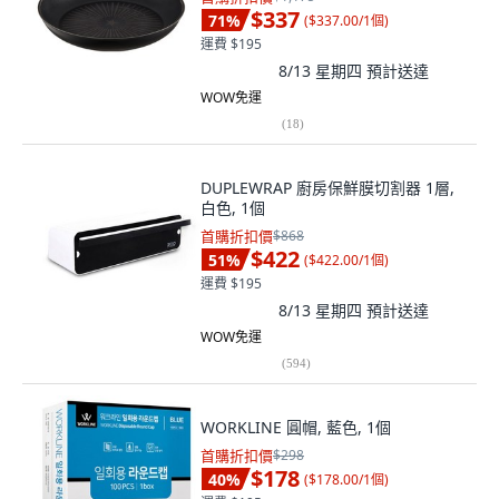
$337
71
%
(
$337.00/1個
)
運費 $195
8/13 星期四
預計送達
WOW免運
(
18
)
DUPLEWRAP 廚房保鮮膜切割器 1層,
白色, 1個
首購折扣價
$868
$422
51
%
(
$422.00/1個
)
運費 $195
8/13 星期四
預計送達
WOW免運
(
594
)
WORKLINE 圓帽, 藍色, 1個
首購折扣價
$298
$178
40
%
(
$178.00/1個
)