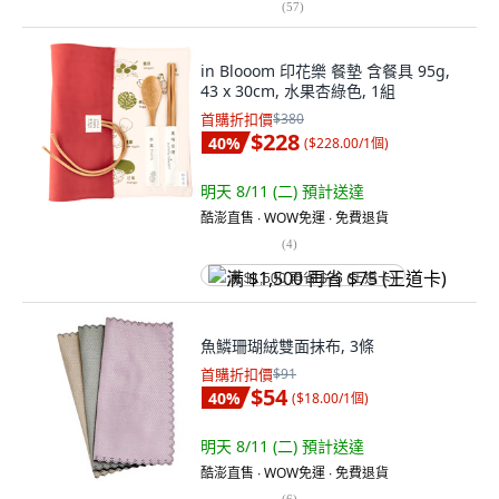
(
57
)
in Blooom 印花樂 餐墊 含餐具 95g,
43 x 30cm, 水果杏綠色, 1組
首購折扣價
$380
$228
40
%
(
$228.00/1個
)
明天 8/11 (二)
預計送達
酷澎直售 ∙ WOW免運 ∙ 免費退貨
(
4
)
满 $1,500 再省 $75 (王道卡)
魚鱗珊瑚絨雙面抹布, 3條
首購折扣價
$91
$54
40
%
(
$18.00/1個
)
明天 8/11 (二)
預計送達
酷澎直售 ∙ WOW免運 ∙ 免費退貨
(
6
)