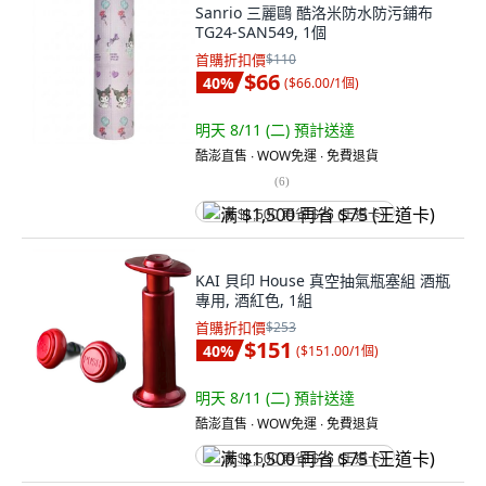
Sanrio 三麗鷗 酷洛米防水防污鋪布
TG24-SAN549, 1個
首購折扣價
$110
$66
40
%
(
$66.00/1個
)
明天 8/11 (二)
預計送達
酷澎直售 ∙ WOW免運 ∙ 免費退貨
(
6
)
满 $1,500 再省 $75 (王道卡)
KAI 貝印 House 真空抽氣瓶塞組 酒瓶
專用, 酒紅色, 1組
首購折扣價
$253
$151
40
%
(
$151.00/1個
)
明天 8/11 (二)
預計送達
酷澎直售 ∙ WOW免運 ∙ 免費退貨
满 $1,500 再省 $75 (王道卡)