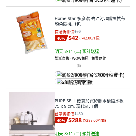
满 $1,500 再省 $75 (王道卡)
Home Star 多麼潔 去油污超纖擦拭布
顏色隨機, 1包
首購折扣價
$70
$42
40
%
(
$42.00/1個
)
明天 8/11 (二)
預計送達
酷澎直售 ∙ WOW免運 ∙ 免費退貨
(
8
)
满 $2,000 再省 $100 (滙豐卡)
$3 酷澎幣回饋
PURE SELL 優質加寬矽膠水槽擋水板
75 x 9 cm, 現代灰, 1個
首購折扣價
$480
$288
40
%
(
$288.00/1個
)
明天 8/11 (二)
預計送達