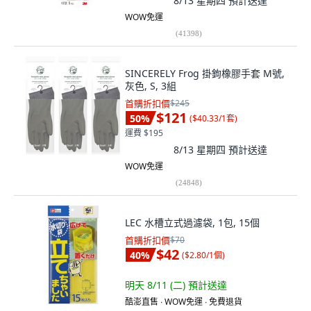
8/13 星期四
預計送達
WOW免運
(
41398
)
SINCERELY Frog 掛鉤橡膠手套 M號,
灰色, S, 3組
首購折扣價
$245
$121
50
%
(
$40.33/1套
)
運費 $195
8/13 星期四
預計送達
WOW免運
(
24848
)
LEC 水槽立式過濾袋, 1包, 15個
首購折扣價
$70
$42
40
%
(
$2.80/1個
)
明天 8/11 (二)
預計送達
酷澎直售 ∙ WOW免運 ∙ 免費退貨