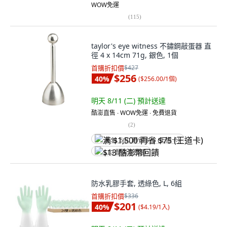
WOW免運
(
115
)
taylor's eye witness 不鏽鋼敲蛋器 直
徑 4 x 14cm 71g, 銀色, 1個
首購折扣價
$427
$256
40
%
(
$256.00/1個
)
明天 8/11 (二)
預計送達
酷澎直售 ∙ WOW免運 ∙ 免費退貨
(
2
)
满 $1,500 再省 $75 (王道卡)
$13 酷澎幣回饋
防水乳膠手套, 透綠色, L, 6組
首購折扣價
$336
$201
40
%
(
$4.19/1入
)