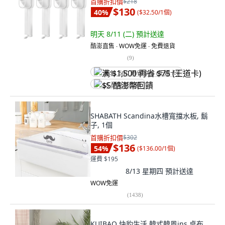
首購折扣價
$218
$130
40
%
(
$32.50/1個
)
明天 8/11 (二)
預計送達
酷澎直售 ∙ WOW免運 ∙ 免費退貨
(
9
)
满 $1,500 再省 $75 (王道卡)
$5 酷澎幣回饋
SHABATH Scandina水槽寬擋水板, 鬍
子, 1個
首購折扣價
$302
$136
54
%
(
$136.00/1個
)
運費 $195
8/13 星期四
預計送達
WOW免運
(
1438
)
KUIBAO 快豹生活 韓式韓風ins 桌布,