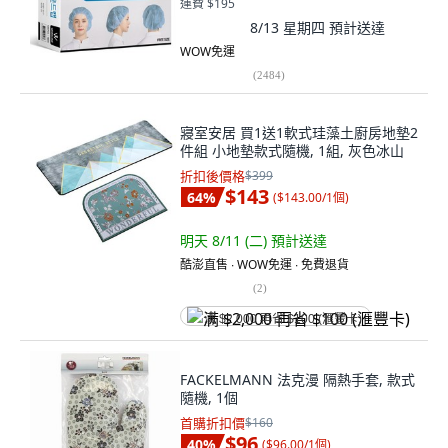
運費 $195
8/13 星期四
預計送達
WOW免運
(
2484
)
寢室安居 買1送1軟式珪藻土廚房地墊2
件組 小地墊款式隨機, 1組, 灰色冰山
折扣後價格
$399
$143
64
%
(
$143.00/1個
)
明天 8/11 (二)
預計送達
酷澎直售 ∙ WOW免運 ∙ 免費退貨
(
2
)
满 $2,000 再省 $100 (滙豐卡)
FACKELMANN 法克漫 隔熱手套, 款式
隨機, 1個
首購折扣價
$160
$96
40
%
(
$96.00/1個
)