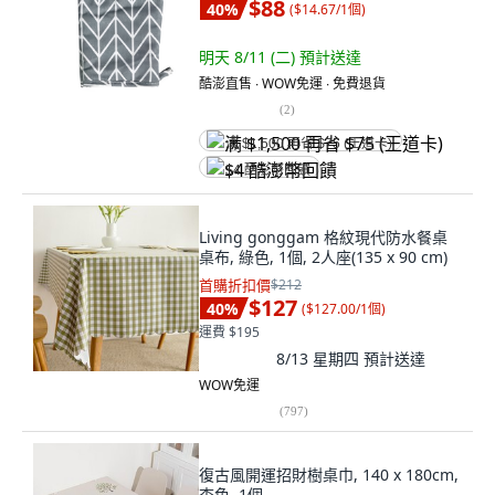
$88
40
%
(
$14.67/1個
)
明天 8/11 (二)
預計送達
酷澎直售 ∙ WOW免運 ∙ 免費退貨
(
2
)
满 $1,500 再省 $75 (王道卡)
$4 酷澎幣回饋
Living gonggam 格紋現代防水餐桌
桌布, 綠色, 1個, 2人座(135 x 90 cm)
首購折扣價
$212
$127
40
%
(
$127.00/1個
)
運費 $195
8/13 星期四
預計送達
WOW免運
(
797
)
復古風開運招財樹桌巾, 140 x 180cm,
杏色, 1個