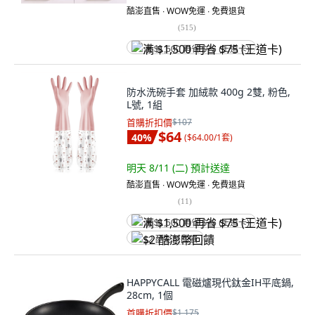
酷澎直售 ∙ WOW免運 ∙ 免費退貨
(
515
)
满 $1,500 再省 $75 (王道卡)
防水洗碗手套 加絨款 400g 2雙, 粉色,
L號, 1組
首購折扣價
$107
$64
40
%
(
$64.00/1套
)
明天 8/11 (二)
預計送達
酷澎直售 ∙ WOW免運 ∙ 免費退貨
(
11
)
满 $1,500 再省 $75 (王道卡)
$2 酷澎幣回饋
HAPPYCALL 電磁爐現代鈦金IH平底鍋,
28cm, 1個
首購折扣價
$1,175