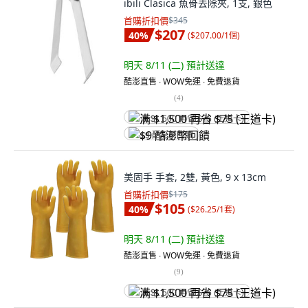
ibili Clasica 魚骨去除夾, 1支, 銀色
首購折扣價
$345
$207
40
%
(
$207.00/1個
)
明天 8/11 (二)
預計送達
酷澎直售 ∙ WOW免運 ∙ 免費退貨
(
4
)
满 $1,500 再省 $75 (王道卡)
$9 酷澎幣回饋
美固手 手套, 2雙, 黃色, 9 x 13cm
首購折扣價
$175
$105
40
%
(
$26.25/1套
)
明天 8/11 (二)
預計送達
酷澎直售 ∙ WOW免運 ∙ 免費退貨
(
9
)
满 $1,500 再省 $75 (王道卡)