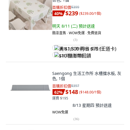
首購折扣價
$399
$239
40
%
(
$239.00/1個
)
明天 8/11 (二)
預計送達
酷澎直售 ∙ WOW免運 ∙ 免費退貨
(
3
)
满 $1,500 再省 $75 (王道卡)
$10 酷澎幣回饋
Saengong 生活工作所 水槽擋水板, 灰
色, 1個
首購折扣價
$397
$148
62
%
(
$148.00/1個
)
運費 $195
8/13 星期四
預計送達
WOW免運
(
36
)