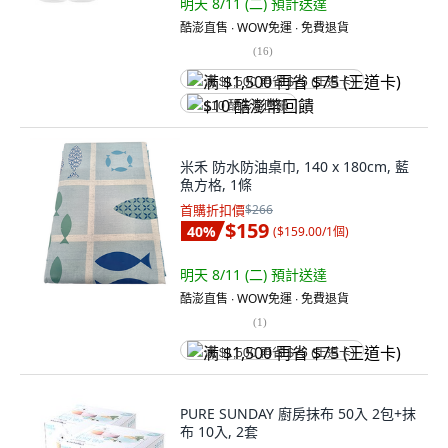
明天 8/11 (二)
預計送達
酷澎直售 ∙ WOW免運 ∙ 免費退貨
(
16
)
满 $1,500 再省 $75 (王道卡)
$10 酷澎幣回饋
米禾 防水防油桌巾, 140 x 180cm, 藍
魚方格, 1條
首購折扣價
$266
$159
40
%
(
$159.00/1個
)
明天 8/11 (二)
預計送達
酷澎直售 ∙ WOW免運 ∙ 免費退貨
(
1
)
满 $1,500 再省 $75 (王道卡)
PURE SUNDAY 廚房抹布 50入 2包+抹
布 10入, 2套