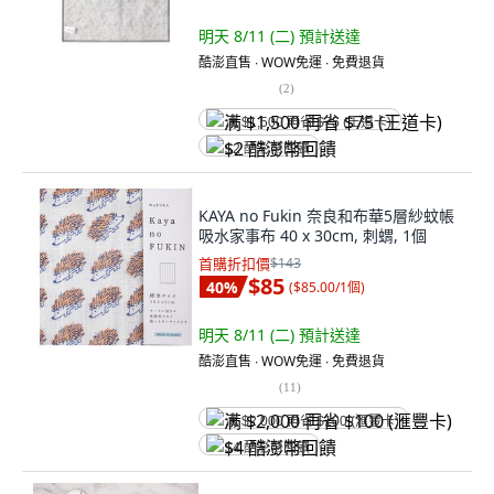
明天 8/11 (二)
預計送達
酷澎直售 ∙ WOW免運 ∙ 免費退貨
(
2
)
满 $1,500 再省 $75 (王道卡)
$2 酷澎幣回饋
KAYA no Fukin 奈良和布華5層紗蚊帳
吸水家事布 40 x 30cm, 刺蝟, 1個
首購折扣價
$143
$85
40
%
(
$85.00/1個
)
明天 8/11 (二)
預計送達
酷澎直售 ∙ WOW免運 ∙ 免費退貨
(
11
)
满 $2,000 再省 $100 (滙豐卡)
$4 酷澎幣回饋