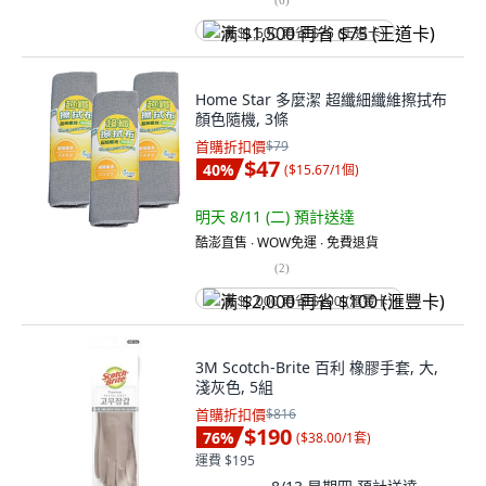
满 $1,500 再省 $75 (王道卡)
Home Star 多麼潔 超纖細纖維擦拭布
顏色隨機, 3條
首購折扣價
$79
$47
40
%
(
$15.67/1個
)
明天 8/11 (二)
預計送達
酷澎直售 ∙ WOW免運 ∙ 免費退貨
(
2
)
满 $2,000 再省 $100 (滙豐卡)
3M Scotch-Brite 百利 橡膠手套, 大,
淺灰色, 5組
首購折扣價
$816
$190
76
%
(
$38.00/1套
)
運費 $195