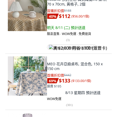
70 x 70cm, 黃格子, 2個
首購折扣價
$188
$112
40
%
(
$56.00/1個
)
明天 8/11 (二)
預計送達
酷澎直售 ∙ WOW免運 ∙ 免費退貨
(
3
)
满 $2,000 再省 $100 (滙豐卡)
MEO 花卉亞麻桌布, 混合色, 150 x
150 cm
首購折扣價
$442
$133
69
%
(
$133.00/1個
)
運費 $195
8/13 星期四
預計送達
WOW免運
(
301
)