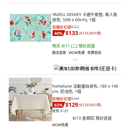
YAXELL DISNEY 卡通午餐墊, 美人魚
綠色, S(90 x 60cm), 1個
首購折扣價
$222
$133
40
%
(
$133.00/1個
)
明天 8/11 (二)
預計送達
酷澎直售 ∙ WOW免運 ∙ 免費退貨
(
1
)
满 $1,500 再省 $75 (王道卡)
homelune 活動蕾絲桌布, 180 x 140
cm, 奶油色, 1個
首購折扣價
$348
$129
62
%
(
$129.00/1個
)
運費 $195
8/13 星期四
預計送達
WOW免運