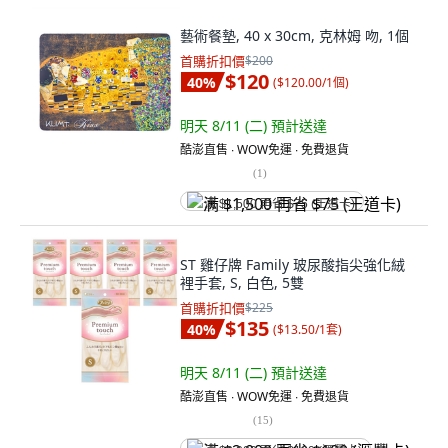
藝術餐墊, 40 x 30cm, 克林姆 吻, 1個
首購折扣價
$200
$120
40
%
(
$120.00/1個
)
明天 8/11 (二)
預計送達
酷澎直售 ∙ WOW免運 ∙ 免費退貨
(
1
)
满 $1,500 再省 $75 (王道卡)
ST 雞仔牌 Family 玻尿酸指尖強化絨
裡手套, S, 白色, 5雙
首購折扣價
$225
$135
40
%
(
$13.50/1套
)
明天 8/11 (二)
預計送達
酷澎直售 ∙ WOW免運 ∙ 免費退貨
(
15
)