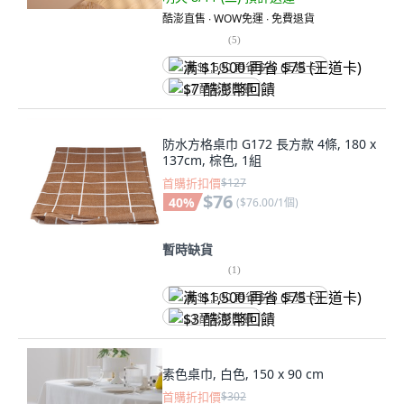
酷澎直售 ∙ WOW免運 ∙ 免費退貨
(
5
)
满 $1,500 再省 $75 (王道卡)
$7 酷澎幣回饋
防水方格桌巾 G172 長方款 4條, 180 x
137cm, 棕色, 1組
首購折扣價
$127
$76
40
%
(
$76.00/1個
)
暫時缺貨
(
1
)
满 $1,500 再省 $75 (王道卡)
$3 酷澎幣回饋
素色桌巾, 白色, 150 x 90 cm
首購折扣價
$302