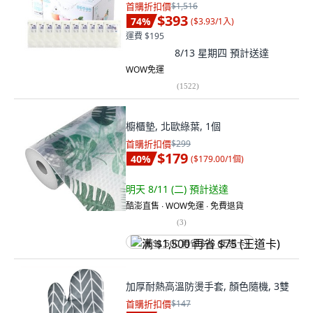
首購折扣價
$1,516
$393
74
%
(
$3.93/1入
)
運費 $195
8/13 星期四
預計送達
WOW免運
(
1522
)
櫥櫃墊, 北歐綠葉, 1個
首購折扣價
$299
$179
40
%
(
$179.00/1個
)
明天 8/11 (二)
預計送達
酷澎直售 ∙ WOW免運 ∙ 免費退貨
(
3
)
满 $1,500 再省 $75 (王道卡)
加厚耐熱高溫防燙手套, 顏色隨機, 3雙
首購折扣價
$147