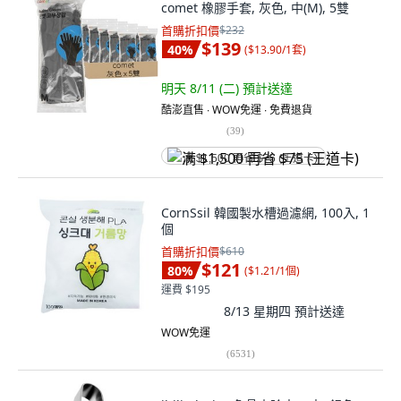
comet 橡膠手套, 灰色, 中(M), 5雙
首購折扣價
$232
$139
40
%
(
$13.90/1套
)
明天 8/11 (二)
預計送達
酷澎直售 ∙ WOW免運 ∙ 免費退貨
(
39
)
满 $1,500 再省 $75 (王道卡)
CornSsil 韓國製水槽過濾網, 100入, 1
個
首購折扣價
$610
$121
80
%
(
$1.21/1個
)
運費 $195
8/13 星期四
預計送達
WOW免運
(
6531
)