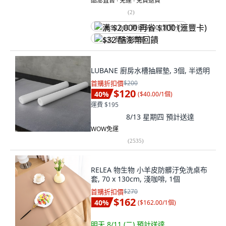
酷澎直售 ∙ 免運 ∙ 免費退貨
(
2
)
满 $2,000 再省 $100 (滙豐卡)
$32 酷澎幣回饋
LUBANE 廚房水槽抽屜墊, 3個, 半透明
首購折扣價
$200
$120
40
%
(
$40.00/1個
)
運費 $195
8/13 星期四
預計送達
WOW免運
(
2535
)
RELEA 物生物 小羊皮防髒汙免洗桌布
套, 70 x 130cm, 淺咖啡, 1個
首購折扣價
$270
$162
40
%
(
$162.00/1個
)
明天 8/11 (二)
預計送達