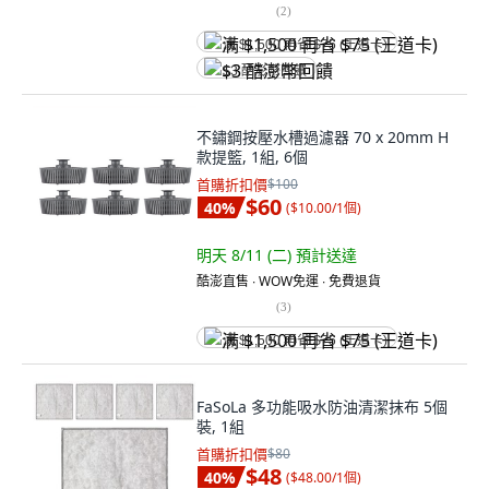
(
2
)
满 $1,500 再省 $75 (王道卡)
$3 酷澎幣回饋
不鏽鋼按壓水槽過濾器 70 x 20mm H
款提籃, 1組, 6個
首購折扣價
$100
$60
40
%
(
$10.00/1個
)
明天 8/11 (二)
預計送達
酷澎直售 ∙ WOW免運 ∙ 免費退貨
(
3
)
满 $1,500 再省 $75 (王道卡)
FaSoLa 多功能吸水防油清潔抹布 5個
裝, 1組
首購折扣價
$80
$48
40
%
(
$48.00/1個
)