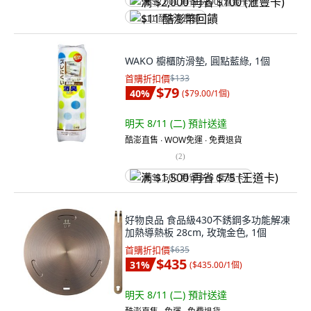
满 $2,000 再省 $100 (滙豐卡)
$11 酷澎幣回饋
WAKO 櫥櫃防滑墊, 圓點藍綠, 1個
首購折扣價
$133
$79
40
%
(
$79.00/1個
)
明天 8/11 (二)
預計送達
酷澎直售 ∙ WOW免運 ∙ 免費退貨
(
2
)
满 $1,500 再省 $75 (王道卡)
好物良品 食品級430不銹鋼多功能解凍
加熱導熱板 28cm, 玫瑰金色, 1個
首購折扣價
$635
$435
31
%
(
$435.00/1個
)
明天 8/11 (二)
預計送達