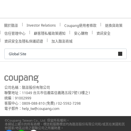
Investor Relations
關於酷澎
Coupang使用者條款
退換貨政策
信任管理中心
顧客隱私權政策通知
安心購物
資訊安全
資訊安全及隱私保護認證
加入酷澎商城
Global Site
公司名稱：酷澎股份有限公司
聯繫地址：11049 台北市信義區信義路五段7號13樓之1
統編：91002999
客服中心：0809-088-810 (免費) / 02-5592-7298
電子郵件：help_tw@coupang.com
©Coupang Taiwan Co., Ltd. 保留所有權利。
本網站上顯示的所有商標、標誌和服務標誌均為酷澎股份有限公司和/或其在美國和其
他國家/地區註冊之關聯公司之所屬財產。