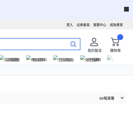
登入
註冊會員
客服中心
成為賣家
我的酷澎
購物車
文具圖書
食品飲料
生活用品
女性服飾
運動戶外
60
每頁筆