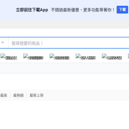
立即前往下載App
不錯過最新優惠、更多功能等著你！
下載
嬰幼兒
保健醫療
美妝保養
個人清潔
玩具休閒
格最高
最熱銷
最新上架