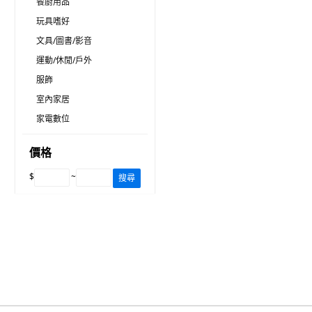
餐廚用品
玩具嗜好
文具/圖書/影音
運動/休閒/戶外
服飾
室內家居
家電數位
價格
$
~
搜尋