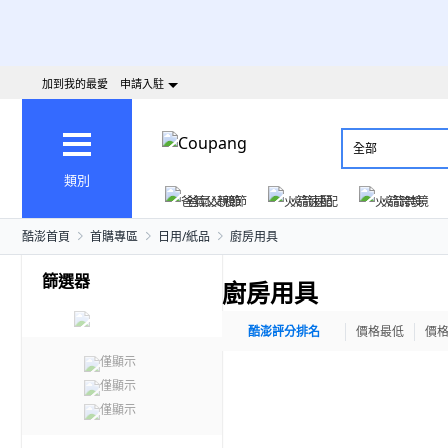
加到我的最愛
申請入駐
全部
類別
爸氣父親節
火箭速配
火箭跨境
酷澎首頁
首購專區
日用/紙品
廚房用具
篩選器
廚房用具
酷澎評分排名
價格最低
價
僅顯示
僅顯示
僅顯示