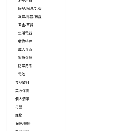
浴室用品
除臭/除濕/芳香
殺蟑/除蟲/防蟲
五金/百貨
生活電器
收納整理
成人專區
醫療保健
防寒用品
電池
食品飲料
美妝保養
個人清潔
母嬰
寵物
保健/醫療