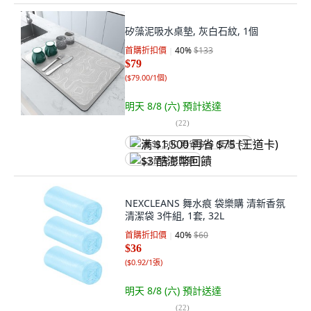
矽藻泥吸水桌墊, 灰白石紋, 1個
首購折扣價
40
%
$133
$79
(
$79.00/1個
)
明天 8/8 (六)
預計送達
(
22
)
满 $1,500 再省 $75 (王道卡)
$3 酷澎幣回饋
NEXCLEANS 舞水痕 袋樂購 清新香氛
清潔袋 3件組, 1套, 32L
首購折扣價
40
%
$60
$36
(
$0.92/1張
)
明天 8/8 (六)
預計送達
(
22
)