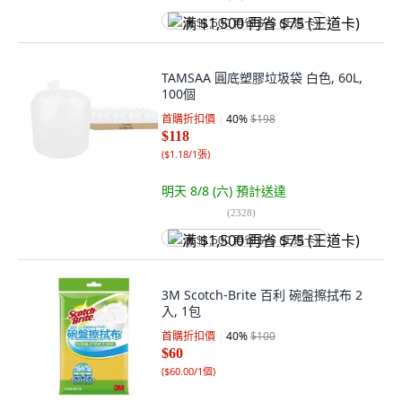
满 $1,500 再省 $75 (王道卡)
TAMSAA 圓底塑膠垃圾袋 白色, 60L,
100個
首購折扣價
40
%
$198
$118
(
$1.18/1張
)
明天 8/8 (六)
預計送達
(
2328
)
满 $1,500 再省 $75 (王道卡)
3M Scotch-Brite 百利 碗盤擦拭布 2
入, 1包
首購折扣價
40
%
$100
$60
(
$60.00/1個
)