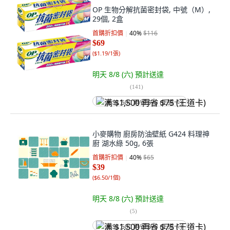
OP 生物分解抗菌密封袋, 中號（M）,
29個, 2盒
首購折扣價
40
%
$116
$69
(
$1.19/1張
)
明天 8/8 (六)
預計送達
(
141
)
满 $1,500 再省 $75 (王道卡)
小麥購物 廚房防油壁紙 G424 料理神
廚 湖水綠 50g, 6張
首購折扣價
40
%
$65
$39
(
$6.50/1個
)
明天 8/8 (六)
預計送達
(
5
)
满 $1,500 再省 $75 (王道卡)