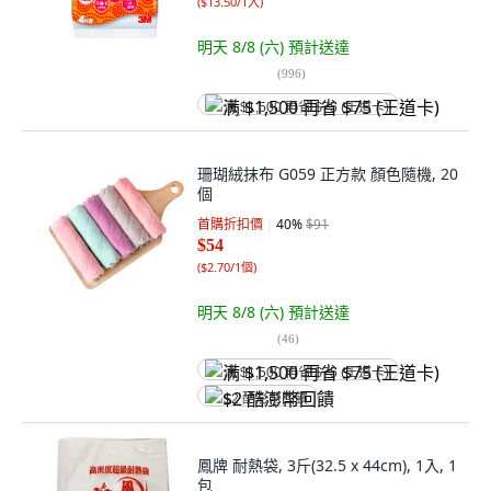
(
$13.50/1入
)
明天 8/8 (六)
預計送達
(
996
)
满 $1,500 再省 $75 (王道卡)
珊瑚絨抹布 G059 正方款 顏色隨機, 20
個
首購折扣價
40
%
$91
$54
(
$2.70/1個
)
明天 8/8 (六)
預計送達
(
46
)
满 $1,500 再省 $75 (王道卡)
$2 酷澎幣回饋
鳳牌 耐熱袋, 3斤(32.5 x 44cm), 1入, 1
包