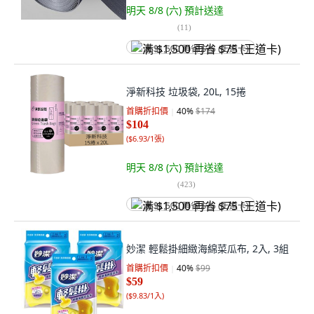
明天 8/8 (六)
預計送達
(
11
)
满 $1,500 再省 $75 (王道卡)
淨新科技 垃圾袋, 20L, 15捲
首購折扣價
40
%
$174
$104
(
$6.93/1張
)
明天 8/8 (六)
預計送達
(
423
)
满 $1,500 再省 $75 (王道卡)
妙潔 輕鬆掛細緻海綿菜瓜布, 2入, 3組
首購折扣價
40
%
$99
$59
(
$9.83/1入
)