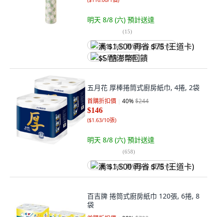
明天 8/8 (六)
預計送達
(
15
)
满 $1,500 再省 $75 (王道卡)
$5 酷澎幣回饋
五月花 厚棒捲筒式廚房紙巾, 4捲, 2袋
首購折扣價
40
%
$244
$146
(
$1.63/10張
)
明天 8/8 (六)
預計送達
(
658
)
满 $1,500 再省 $75 (王道卡)
百吉牌 捲筒式廚房紙巾 120張, 6捲, 8
袋