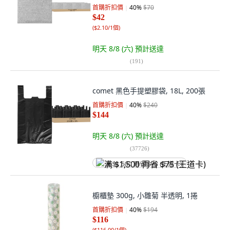
首購折扣價
40
%
$70
$42
(
$2.10/1個
)
明天 8/8 (六)
預計送達
(
191
)
comet 黑色手提塑膠袋, 18L, 200張
首購折扣價
40
%
$240
$144
明天 8/8 (六)
預計送達
(
37726
)
满 $1,500 再省 $75 (王道卡)
櫥櫃墊 300g, 小雛菊 半透明, 1捲
首購折扣價
40
%
$194
$116
(
$116.00/1個
)