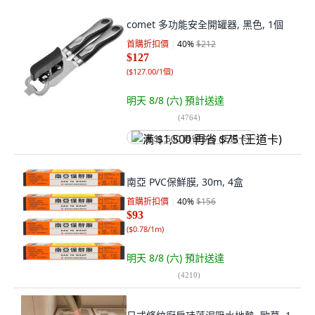
comet 多功能安全開罐器, 黑色, 1個
首購折扣價
40
%
$212
$127
(
$127.00/1個
)
明天 8/8 (六)
預計送達
(
4764
)
满 $1,500 再省 $75 (王道卡)
南亞 PVC保鮮膜, 30m, 4盒
首購折扣價
40
%
$156
$93
(
$0.78/1m
)
明天 8/8 (六)
預計送達
(
4210
)