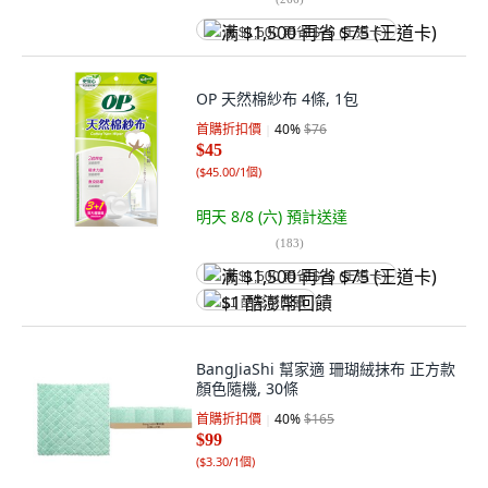
满 $1,500 再省 $75 (王道卡)
OP 天然棉紗布 4條, 1包
首購折扣價
40
%
$76
$45
(
$45.00/1個
)
明天 8/8 (六)
預計送達
(
183
)
满 $1,500 再省 $75 (王道卡)
$1 酷澎幣回饋
BangJiaShi 幫家適 珊瑚絨抹布 正方款
顏色隨機, 30條
首購折扣價
40
%
$165
$99
(
$3.30/1個
)