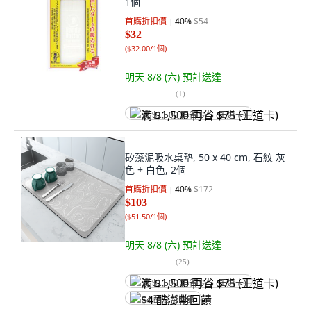
1個
首購折扣價
40
%
$54
$32
(
$32.00/1個
)
明天 8/8 (六)
預計送達
(
1
)
满 $1,500 再省 $75 (王道卡)
矽藻泥吸水桌墊, 50 x 40 cm, 石紋 灰
色 + 白色, 2個
首購折扣價
40
%
$172
$103
(
$51.50/1個
)
明天 8/8 (六)
預計送達
(
25
)
满 $1,500 再省 $75 (王道卡)
$4 酷澎幣回饋