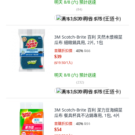
明天 8/8 (六)
預計送達
(
84
)
满 $1,500 再省 $75 (王道卡)
3M Scotch-Brite 百利 天然木漿棉菜
瓜布 細緻鍋具用, 2片, 1包
首購折扣價
40
%
$66
$39
(
$19.50/1入
)
明天 8/8 (六)
預計送達
(
232
)
满 $1,500 再省 $75 (王道卡)
3M Scotch-Brite 百利 潔力豆海綿菜
瓜布 餐具杯具不沾鍋專用, 1包, 4片
首購折扣價
40
%
$91
$54