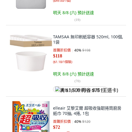
(
$49.00/1個
)
明天 8/8 (六)
預計送達
(
19
)
TAMSAA 無印刷紙容器 520ml, 100個,
1袋
首購折扣價
40
%
$198
$118
(
$1.18/1個裝
)
明天 8/8 (六)
預計送達
(
70
)
满 $1,500 再省 $75 (王道卡)
elleair 艾黎艾爾 超吸收強韌捲筒廚房
紙巾 70抽, 4捲, 1包
首購折扣價
40
%
$120
$72