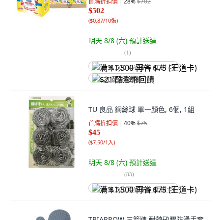
首購折扣價
28
%
$702
$502
(
$0.87/10張
)
明天 8/8 (六)
預計送達
(
1
)
满 $1,500 再省 $75 (王道卡)
$21 酷澎幣回饋
TU 良品 鋼絲球 單一顏色, 6個, 1組
首購折扣價
40
%
$75
$45
(
$7.50/1入
)
明天 8/8 (六)
預計送達
(
83
)
满 $1,500 再省 $75 (王道卡)
TRIARROW 三箭牌 耐熱矽膠防滑手套