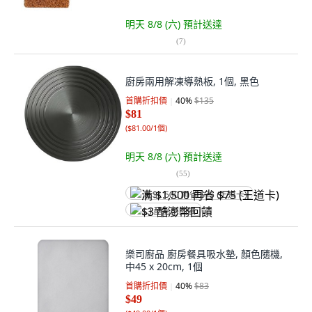
明天 8/8 (六)
預計送達
(
7
)
廚房兩用解凍導熱板, 1個, 黑色
首購折扣價
40
%
$135
$81
(
$81.00/1個
)
明天 8/8 (六)
預計送達
(
55
)
满 $1,500 再省 $75 (王道卡)
$3 酷澎幣回饋
樂司廚品 廚房餐具吸水墊, 顏色隨機,
中45 x 20cm, 1個
首購折扣價
40
%
$83
$49