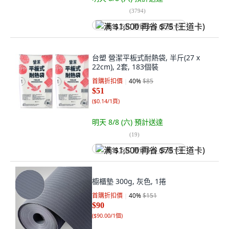
(
3794
)
满 $1,500 再省 $75 (王道卡)
台塑 營潔平板式耐熱袋, 半斤(27 x
22cm), 2套, 183個裝
首購折扣價
40
%
$85
$51
(
$0.14/1頁
)
明天 8/8 (六)
預計送達
(
19
)
满 $1,500 再省 $75 (王道卡)
櫥櫃墊 300g, 灰色, 1捲
首購折扣價
40
%
$151
$90
(
$90.00/1個
)