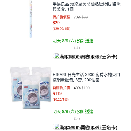
半島良品 炫染廚房防油貼磁磚貼 貓咪
與美食, 1個
折扣後價格
70
%
$99
$29
(
$29.00/1個
)
明天 8/8 (六)
預計送達
(
11
)
满 $1,500 再省 $75 (王道卡)
HIKARI 日光生活 X900 廚房水槽束口
濾網量販包, 3套, 200個裝
首購折扣價
40
%
$199
$119
(
$0.20/1個
)
明天 8/8 (六)
預計送達
(
14
)
满 $1,500 再省 $75 (王道卡)