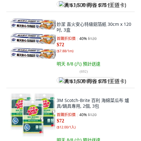
满 $1,500 再省 $75 (王道卡)
妙潔 直火安心特級鋁箔紙 30cm x 120
吋, 3盒
首購折扣價
40
%
$120
$72
(
$7.88/1m
)
明天 8/8 (六)
預計送達
(
692
)
满 $1,500 再省 $75 (王道卡)
3M Scotch-Brite 百利 海綿菜瓜布 爐
具/鍋具專用, 2個, 3包
首購折扣價
40
%
$120
$72
(
$12.00/1入
)
明天 8/8 (六)
預計送達