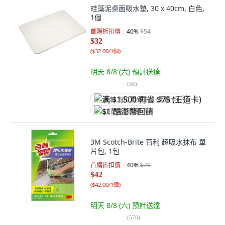
珪藻泥桌面吸水墊, 30 x 40cm, 白色,
1個
首購折扣價
40
%
$54
$32
(
$32.00/1個
)
明天 8/8 (六)
預計送達
(
56
)
满 $1,500 再省 $75 (王道卡)
$1 酷澎幣回饋
3M Scotch-Brite 百利 超吸水抹布 單
片包, 1包
首購折扣價
40
%
$70
$42
(
$42.00/1個
)
明天 8/8 (六)
預計送達
(
570
)