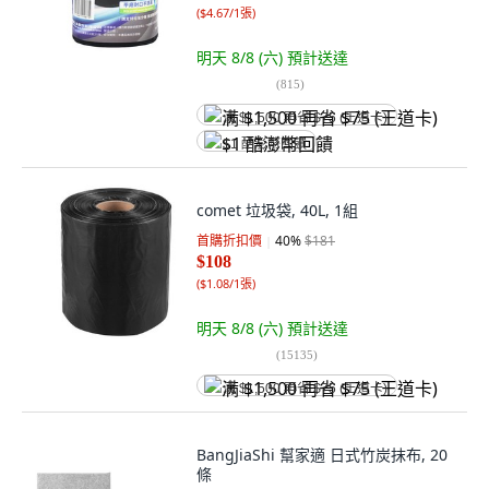
(
$4.67/1張
)
明天 8/8 (六)
預計送達
(
815
)
满 $1,500 再省 $75 (王道卡)
$1 酷澎幣回饋
comet 垃圾袋, 40L, 1組
首購折扣價
40
%
$181
$108
(
$1.08/1張
)
明天 8/8 (六)
預計送達
(
15135
)
满 $1,500 再省 $75 (王道卡)
BangJiaShi 幫家適 日式竹炭抹布, 20
條