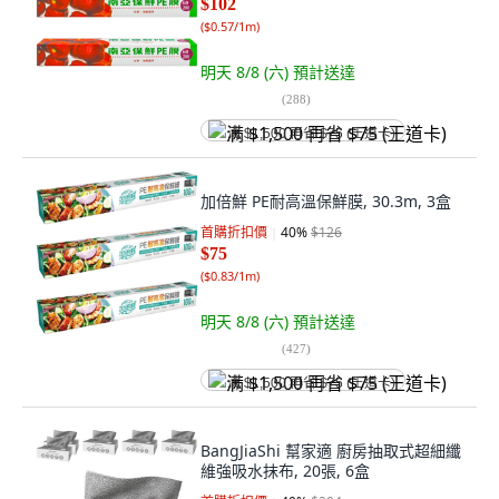
$102
(
$0.57/1m
)
明天 8/8 (六)
預計送達
(
288
)
满 $1,500 再省 $75 (王道卡)
加倍鮮 PE耐高溫保鮮膜, 30.3m, 3盒
首購折扣價
40
%
$126
$75
(
$0.83/1m
)
明天 8/8 (六)
預計送達
(
427
)
满 $1,500 再省 $75 (王道卡)
BangJiaShi 幫家適 廚房抽取式超細纖
維強吸水抹布, 20張, 6盒