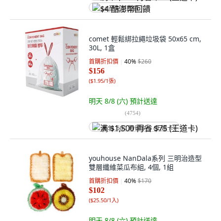
$4 酷澎幣回饋
comet 輕鬆綁拉繩垃圾袋 50x65 cm,
30L, 1盒
首購折扣價
40
%
$260
$156
(
$1.95/1張
)
明天 8/8 (六)
預計送達
(
4754
)
满 $1,500 再省 $75 (王道卡)
youhouse NanDala系列 三明治造型
雙層纖維菜瓜布組, 4個, 1組
首購折扣價
40
%
$170
$102
(
$25.50/1入
)
明天 8/8 (六)
預計送達