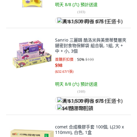
明天 8/8 (六)
預計送達
(
103
)
满 $1,500 再省 $75 (王道卡)
Sanrio 三麗鷗 酷洛米與美樂蒂雙層夾
鏈密封食物保鮮袋 組合裝, 1組, 大 +
中 + 小, 3個
首購折扣價
50
%
$199
$98
(
$32.67/1張
)
明天 8/8 (六)
預計送達
(
160
)
满 $1,500 再省 $75 (王道卡)
$4 酷澎幣回饋
comet 合成橡膠手套 100個, L(230 x
110mm), 白色, 1盒