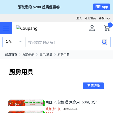
領取您的
$200
首購優惠卷!
打開 App
登入
註冊會員
客服中心
全部
酷澎首頁
火箭速配
日用/紙品
廚房用具
廚房用具
篩選器
南亞 PE保鮮膜 家庭用, 60m, 3盒
首購折扣價
40
%
$171