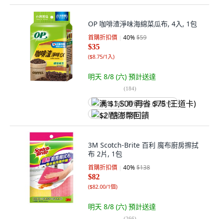
OP 咖啡渣淨味海綿菜瓜布, 4入, 1包
首購折扣價
40
%
$59
$35
(
$8.75/1入
)
明天 8/8 (六)
預計送達
(
184
)
满 $1,500 再省 $75 (王道卡)
$2 酷澎幣回饋
3M Scotch-Brite 百利 魔布廚房擦拭
布 2片, 1包
首購折扣價
40
%
$138
$82
(
$82.00/1個
)
明天 8/8 (六)
預計送達
(
266
)