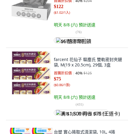
首購折扣價
40
%
$204
$122
(
$1.02/1入
)
明天 8/8 (六)
預計送達
(
76
)
$6 酷澎幣回饋
farcent 花仙子 驅塵氏 雙軌密封夾鏈
袋, M(19 x 20.5cm), 29個, 3盒
首購折扣價
40
%
$125
$75
(
$0.86/1張
)
明天 8/8 (六)
預計送達
(
431
)
满 $1,500 再省 $75 (王道卡)
台塑 實心捲取式清潔袋, 10L, 4捲