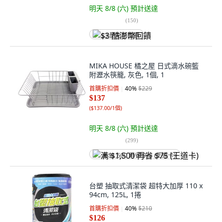
明天 8/8 (六)
預計送達
(
150
)
$3 酷澎幣回饋
MIKA HOUSE 橘之屋 日式滴水碗籃
附瀝水筷籠, 灰色, 1個, 1
首購折扣價
40
%
$229
$137
(
$137.00/1個
)
明天 8/8 (六)
預計送達
(
299
)
满 $1,500 再省 $75 (王道卡)
台塑 抽取式清潔袋 超特大加厚 110 x
94cm, 125L, 1捲
首購折扣價
40
%
$210
$126