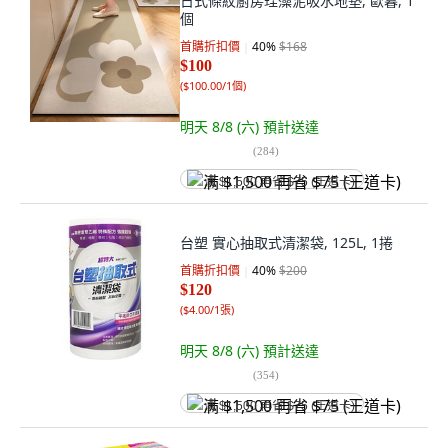
日式條紋廚房珪藻泥吸水地墊, 歐暮, 1
個
首購折扣價
40
%
$168
$100
(
$100.00/1個
)
明天 8/8 (六)
預計送達
(
284
)
满 $1,500 再省 $75 (王道卡)
台塑 實心抽取式清潔袋, 125L, 1捲
首購折扣價
40
%
$200
$120
(
$4.00/1張
)
明天 8/8 (六)
預計送達
(
354
)
满 $1,500 再省 $75 (王道卡)