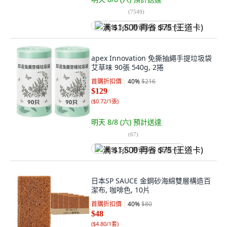
(
7549
)
满 $1,500 再省 $75 (王道卡)
apex Innovation 免撕抽繩手提垃圾袋
艾草味 90張 540g, 2捲
首購折扣價
40
%
$216
$129
(
$0.72/1張
)
明天 8/8 (六)
預計送達
(
67
)
满 $1,500 再省 $75 (王道卡)
日本SP SAUCE 金鋼砂海綿雙層構造百
潔布, 咖啡色, 10片
首購折扣價
40
%
$80
$48
(
$4.80/1套
)