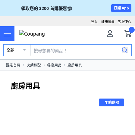
領取您的
$200
首購優惠卷!
打開 App
登入
註冊會員
客服中心
全部
酷澎首頁
火箭速配
餐廚用品
廚房用具
廚房用具
篩選器