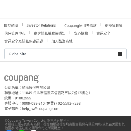
Investor Relations
關於酷澎
Coupang使用者條款
退換貨政策
信任管理中心
顧客隱私權政策通知
安心購物
資訊安全
資訊安全及隱私保護認證
加入酷澎商城
Global Site
公司名稱：酷澎股份有限公司
聯繫地址：11049 台北市信義區信義路五段7號13樓之1
統編：91002999
客服中心：0809-088-810 (免費) / 02-5592-7298
電子郵件：help_tw@coupang.com
©Coupang Taiwan Co., Ltd. 保留所有權利。
本網站上顯示的所有商標、標誌和服務標誌均為酷澎股份有限公司和/或其在美國和其
他國家/地區註冊之關聯公司之所屬財產。