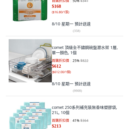
首購折扣價
50
%
$341
$168
(
$16.80/1張
)
8/10 星期一
預計送達
(
358
)
comet 頂級全不鏽鋼碗盤瀝水架 1層,
單一顏色, 1個
首購折扣價
25
%
$822
$612
(
$612.00/1個
)
8/10 星期一
預計送達
(
9908
)
comet 250系列補充裝無香味塑膠袋,
21L, 10個
首購折扣價
41
%
$364
$213