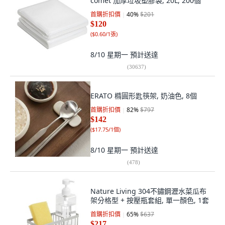
comet 加厚垃圾塑膠袋, 20L, 200個
首購折扣價
40
%
$201
$120
(
$0.60/1張
)
8/10 星期一
預計送達
(
30637
)
ERATO 橢圓形匙筷架, 奶油色, 8個
首購折扣價
82
%
$797
$142
(
$17.75/1個
)
8/10 星期一
預計送達
(
478
)
Nature Living 304不鏽鋼瀝水菜瓜布
架分格型 + 按壓瓶套組, 單一顏色, 1套
首購折扣價
65
%
$637
$217