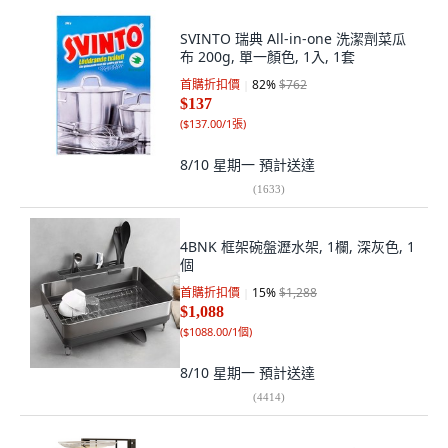
SVINTO 瑞典 All-in-one 洗潔劑菜瓜
布 200g, 單一顏色, 1入, 1套
首購折扣價
82
%
$762
$137
(
$137.00/1張
)
8/10 星期一
預計送達
(
1633
)
4BNK 框架碗盤瀝水架, 1欄, 深灰色, 1
個
首購折扣價
15
%
$1,288
$1,088
(
$1088.00/1個
)
8/10 星期一
預計送達
(
4414
)