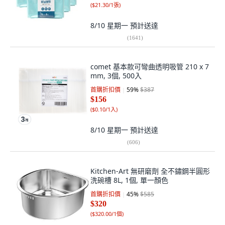
(
$21.30/1張
)
8/10 星期一
預計送達
(
1641
)
comet 基本款可彎曲透明吸管 210 x 7
mm, 3個, 500入
首購折扣價
59
%
$387
$156
(
$0.10/1入
)
8/10 星期一
預計送達
(
606
)
Kitchen-Art 無研磨劑 全不鏽鋼半圓形
洗碗槽 8L, 1個, 單一顏色
首購折扣價
45
%
$585
$320
(
$320.00/1個
)