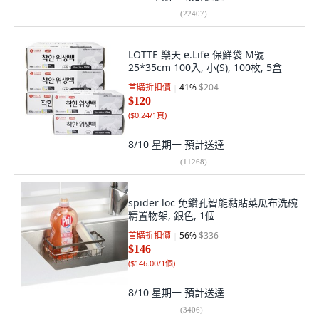
(
22407
)
LOTTE 樂天 e.Life 保鮮袋 M號
25*35cm 100入, 小(S), 100枚, 5盒
首購折扣價
41
%
$204
$120
(
$0.24/1頁
)
8/10 星期一
預計送達
(
11268
)
spider loc 免鑽孔智能黏貼菜瓜布洗碗
精置物架, 銀色, 1個
首購折扣價
56
%
$336
$146
(
$146.00/1個
)
8/10 星期一
預計送達
(
3406
)