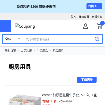
領取您的
$200
首購優惠卷!
打開 App
登入
註冊會員
客服中心
全部
酷澎首頁
火箭跨境
生活用品
廚房用具
廚房用具
篩選器
comet 加厚壓花衛生手套, 500入, 1盒
首購折扣價
40
%
$229