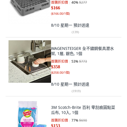
首購折扣價
40
%
$277
$166
(
$166.00/1個
)
8/10 星期一
預計送達
(
139
)
WAGENSTEIGER 全不鏽鋼餐具瀝水
架, 1層, 銀色, 1個
首購折扣價
53
%
$773
$358
(
$358.00/1個
)
8/10 星期一
預計送達
(
1919
)
3M Scotch-Brite 百利 零刮痕圓點菜
瓜布, 10入, 1個
首購折扣價
77
%
$690
$153