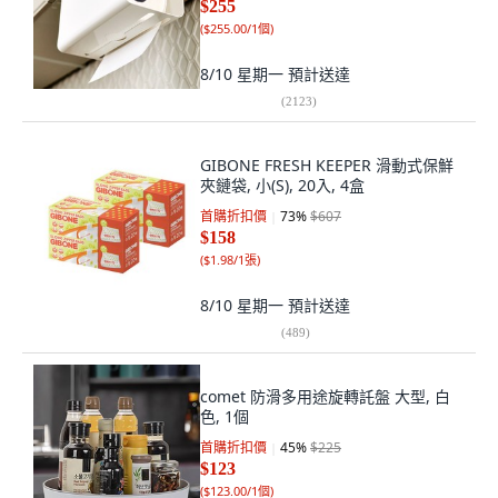
$255
(
$255.00/1個
)
8/10 星期一
預計送達
(
2123
)
GIBONE FRESH KEEPER 滑動式保鮮
夾鏈袋, 小(S), 20入, 4盒
首購折扣價
73
%
$607
$158
(
$1.98/1張
)
8/10 星期一
預計送達
(
489
)
comet 防滑多用途旋轉託盤 大型, 白
色, 1個
首購折扣價
45
%
$225
$123
(
$123.00/1個
)