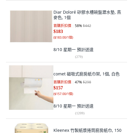
Diar Doloré 矽膠水槽碗盤瀝水墊, 燕
麥色, 1個
首購折扣價
58
%
$442
$183
(
$183.00/1個
)
8/10 星期一
預計送達
(
279
)
comet 磁吸式廚房紙巾架, 1個, 白色
首購折扣價
47
%
$298
$157
(
$157.00/1個
)
8/10 星期一
預計送達
(
1209
)
Kleenex 竹製紙漿捲筒廚房紙巾, 150