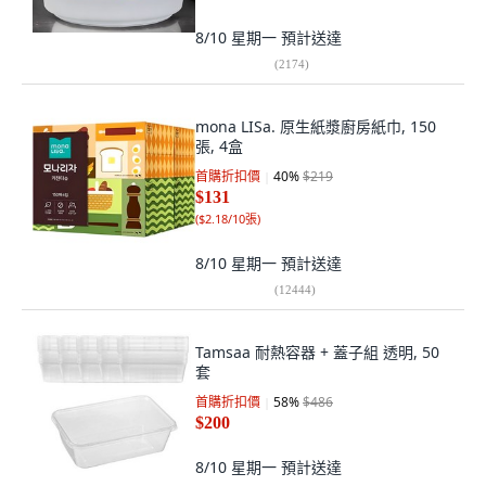
8/10 星期一
預計送達
(
2174
)
mona LISa. 原生紙漿廚房紙巾, 150
張, 4盒
首購折扣價
40
%
$219
$131
(
$2.18/10張
)
8/10 星期一
預計送達
(
12444
)
Tamsaa 耐熱容器 + 蓋子組 透明, 50
套
首購折扣價
58
%
$486
$200
8/10 星期一
預計送達