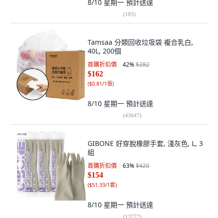
8/10 星期一
預計送達
(
183
)
Tamsaa 分類回收垃圾袋 複合乳白,
40L, 200個
首購折扣價
42
%
$282
$162
(
$0.81/1張
)
8/10 星期一
預計送達
(
43647
)
GIBONE 好穿脫橡膠手套, 淺灰色, L, 3
組
首購折扣價
63
%
$420
$154
(
$51.33/1套
)
8/10 星期一
預計送達
(
13777
)