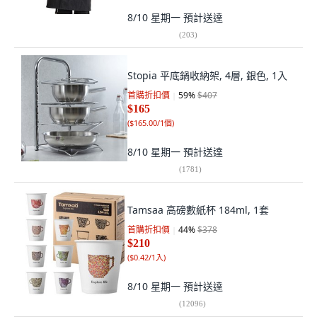
8/10 星期一
預計送達
(
203
)
Stopia 平底鍋收納架, 4層, 銀色, 1入
首購折扣價
59
%
$407
$165
(
$165.00/1個
)
8/10 星期一
預計送達
(
1781
)
Tamsaa 高磅數紙杯 184ml, 1套
首購折扣價
44
%
$378
$210
(
$0.42/1入
)
8/10 星期一
預計送達
(
12096
)