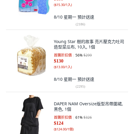
(
$15.30/1入
)
8/10 星期一
預計送達
(
2186
)
Young Star 樹的故事 亮片壓克力吐司
造型菜瓜布, 10入, 1個
首購折扣價
56
%
$299
$130
(
$13.00/1入
)
8/10 星期一
預計送達
(
2295
)
DAPER NAM Oversize版型吊帶圍裙,
黑色, 1個
首購折扣價
61
%
$326
$124
(
$124.00/1個
)