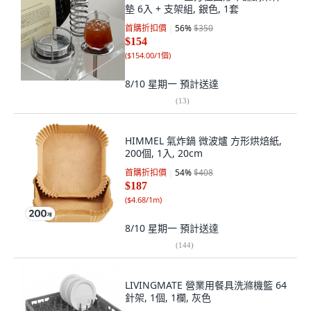
墊 6入 + 支架組, 銀色, 1套
首購折扣價
56
%
$350
$154
(
$154.00/1個
)
8/10 星期一
預計送達
(
13
)
HIMMEL 氣炸鍋 微波爐 方形烘焙紙,
200個, 1入, 20cm
首購折扣價
54
%
$408
$187
(
$4.68/1m
)
8/10 星期一
預計送達
(
144
)
LIVINGMATE 營業用餐具洗滌機籃 64
針架, 1個, 1欄, 灰色