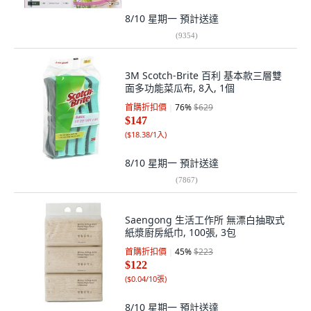
8/10 星期一
預計送達
(
9354
)
3M Scotch-Brite 百利 基本款三層雙
面多功能菜瓜布, 8入, 1個
首購折扣價
76
%
$629
$147
(
$18.38/1入
)
8/10 星期一
預計送達
(
7867
)
Saengong 生活工作所 無漂白抽取式
紙漿廚房紙巾, 100張, 3包
首購折扣價
45
%
$223
$122
(
$0.04/10張
)
8/10 星期一
預計送達