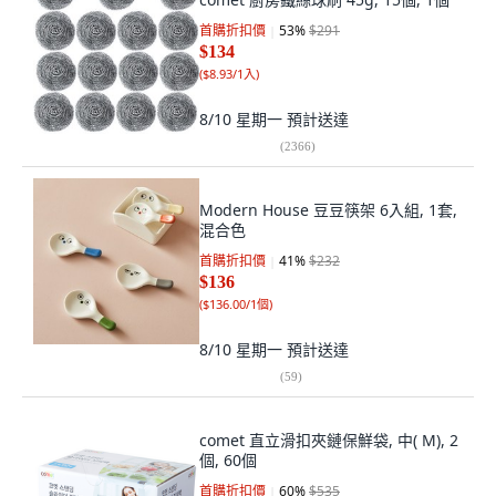
首購折扣價
53
%
$291
$134
(
$8.93/1入
)
8/10 星期一
預計送達
(
2366
)
Modern House 豆豆筷架 6入組, 1套,
混合色
首購折扣價
41
%
$232
$136
(
$136.00/1個
)
8/10 星期一
預計送達
(
59
)
comet 直立滑扣夾鏈保鮮袋, 中( M), 2
個, 60個
首購折扣價
60
%
$535