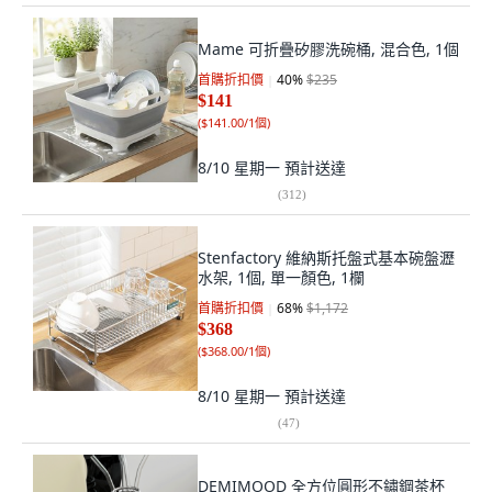
Mame 可折疊矽膠洗碗桶, 混合色, 1個
首購折扣價
40
%
$235
$141
(
$141.00/1個
)
8/10 星期一
預計送達
(
312
)
Stenfactory 維納斯托盤式基本碗盤瀝
水架, 1個, 單一顏色, 1欄
首購折扣價
68
%
$1,172
$368
(
$368.00/1個
)
8/10 星期一
預計送達
(
47
)
DEMIMOOD 全方位圓形不鏽鋼茶杯