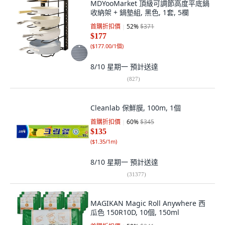
MDYooMarket 頂級可調節高度平底鍋
收納架 + 鍋墊組, 黑色, 1套, 5欄
首購折扣價
52
%
$371
$177
(
$177.00/1個
)
8/10 星期一
預計送達
(
827
)
Cleanlab 保鮮膜, 100m, 1個
首購折扣價
60
%
$345
$135
(
$1.35/1m
)
8/10 星期一
預計送達
(
31377
)
MAGIKAN Magic Roll Anywhere 西
瓜色 150R10D, 10個, 150ml