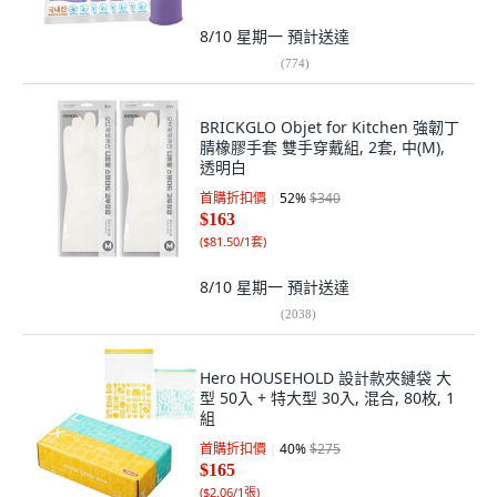
8/10 星期一
預計送達
(
774
)
BRICKGLO Objet for Kitchen 強韌丁
腈橡膠手套 雙手穿戴組, 2套, 中(M),
透明白
首購折扣價
52
%
$340
$163
(
$81.50/1套
)
8/10 星期一
預計送達
(
2038
)
Hero HOUSEHOLD 設計款夾鏈袋 大
型 50入 + 特大型 30入, 混合, 80枚, 1
組
首購折扣價
40
%
$275
$165
(
$2.06/1張
)