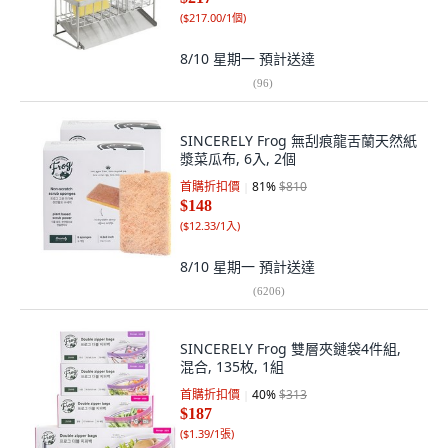
(
$217.00/1個
)
8/10 星期一
預計送達
(
96
)
SINCERELY Frog 無刮痕龍舌蘭天然紙
漿菜瓜布, 6入, 2個
首購折扣價
81
%
$810
$148
(
$12.33/1入
)
8/10 星期一
預計送達
(
6206
)
SINCERELY Frog 雙層夾鏈袋4件組,
混合, 135枚, 1組
首購折扣價
40
%
$313
$187
(
$1.39/1張
)