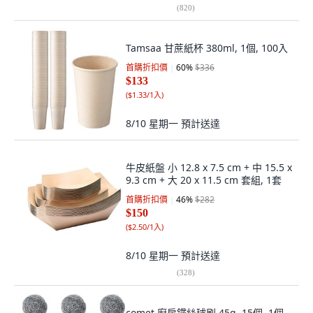
(
820
)
Tamsaa 甘蔗紙杯 380ml, 1個, 100入
首購折扣價
60
%
$336
$133
(
$1.33/1入
)
8/10 星期一
預計送達
牛皮紙盤 小 12.8 x 7.5 cm + 中 15.5 x
9.3 cm + 大 20 x 11.5 cm 套組, 1套
首購折扣價
46
%
$282
$150
(
$2.50/1入
)
8/10 星期一
預計送達
(
328
)
comet 廚房鐵絲球刷 45g, 15個, 1個