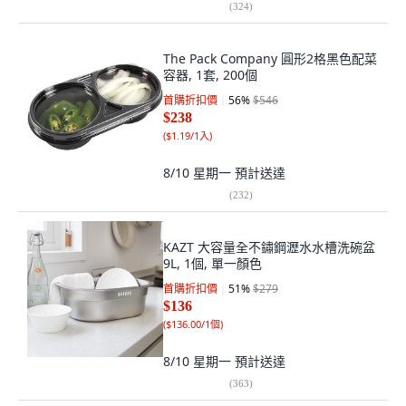
(
324
)
The Pack Company 圓形2格黑色配菜
容器, 1套, 200個
首購折扣價
56
%
$546
$238
(
$1.19/1入
)
8/10 星期一
預計送達
(
232
)
KAZT 大容量全不鏽鋼瀝水水槽洗碗盆
9L, 1個, 單一顏色
首購折扣價
51
%
$279
$136
(
$136.00/1個
)
8/10 星期一
預計送達
(
363
)