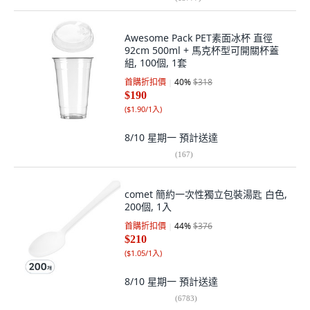
Awesome Pack PET素面冰杯 直徑
92cm 500ml + 馬克杯型可開關杯蓋
組, 100個, 1套
首購折扣價
40
%
$318
$190
(
$1.90/1入
)
8/10 星期一
預計送達
(
167
)
comet 簡約一次性獨立包裝湯匙 白色,
200個, 1入
首購折扣價
44
%
$376
$210
(
$1.05/1入
)
8/10 星期一
預計送達
(
6783
)