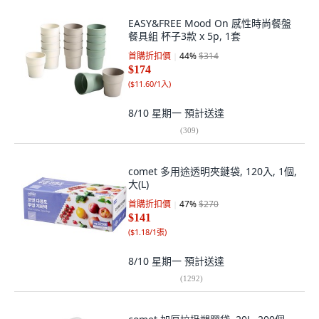
EASY&FREE Mood On 感性時尚餐盤
餐具組 杯子3款 x 5p, 1套
首購折扣價
44
%
$314
$174
(
$11.60/1入
)
8/10 星期一
預計送達
(
309
)
comet 多用途透明夾鏈袋, 120入, 1個,
大(L)
首購折扣價
47
%
$270
$141
(
$1.18/1張
)
8/10 星期一
預計送達
(
1292
)