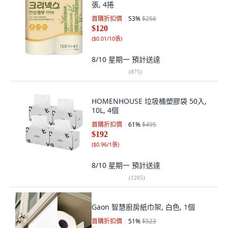
張, 4捲
首購折扣價
53
%
$256
$120
(
$0.01/10張
)
8/10 星期一
預計送達
(
875
)
HOMENHOUSE 垃圾桶塑膠袋 50入,
10L, 4個
首購折扣價
61
%
$495
$192
(
$0.96/1張
)
8/10 星期一
預計送達
(
1205
)
Gaon 智慧廚房紙巾架, 白色, 1個
首購折扣價
51
%
$523