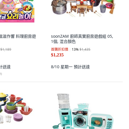
C 滋滋作響 料理廚房遊
soonZAM 廚師真實廚房遊戲組 05,
1個, 混合顏色
$1,189
首購折扣價
13
%
$1,435
$1,235
計送達
8/10 星期一
預計送達
9
)