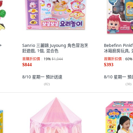
+
Sanrio 三麗鷗 Juyoung 角色冒泡烹
Bebefinn Pi
飪遊戲, 1個, 混合色
冰箱廚房玩具, 混
首購折扣價
19
%
$1,044
首購折扣價
60
%
$844
$393
8/10 星期一
預計送達
8/10 星期一
預
(
82
)
(
30
)