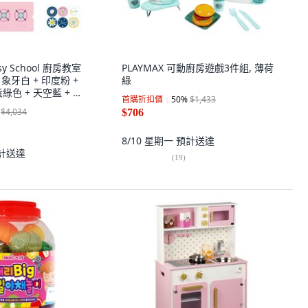
aisy School 廚房教室
PLAYMAX 可動廚房遊戲3件組, 薄荷
 象牙白 + 印度粉 +
綠
黃綠色 + 天空藍 + 海
首購折扣價
50
%
$1,433
$4,034
$706
8/10 星期一
預計送達
計送達
(
19
)