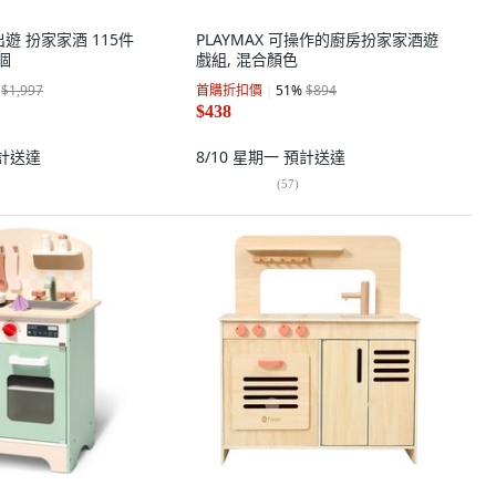
媽出遊 扮家家酒 115件
PLAYMAX 可操作的廚房扮家家酒遊
1個
戲組, 混合顏色
$1,997
首購折扣價
51
%
$894
$438
計送達
8/10 星期一
預計送達
(
57
)