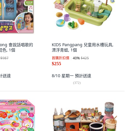
nkfong 會說話唱歌的
KIDS Pangpang 兒童用水槽玩具,
色, 1個
漂浮青蛙, 1個
$987
首購折扣價
40
%
$425
$255
計送達
8/10 星期一
預計送達
(
372
)