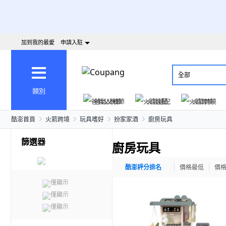
加到我的最愛
申請入駐
全部
類別
爸氣父親節
火箭速配
火箭跨境
酷澎首頁
火箭跨境
玩具嗜好
扮家家酒
廚房玩具
篩選器
廚房玩具
酷澎評分排名
價格最低
價
僅顯示
僅顯示
僅顯示