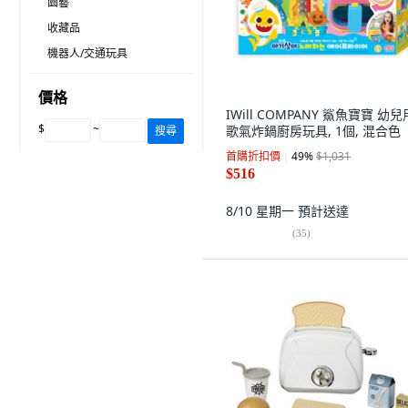
園藝
收藏品
機器人/交通玩具
價格
IWill COMPANY 鯊魚寶寶 幼
$
~
歌氣炸鍋廚房玩具, 1個, 混合色
搜尋
首購折扣價
49
%
$1,031
$516
8/10 星期一
預計送達
(
35
)