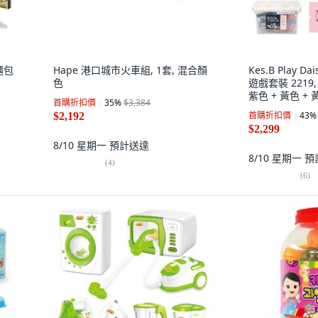
麵包
Hape 港口城市火車組, 1套, 混合顏
Kes.B Play D
色
遊戲套裝 2219,
紫色 + 黃色 + 
首購折扣價
35
%
$3,384
軍藍, 1個
首購折扣價
43
%
$2,192
$2,299
8/10 星期一
預計送達
8/10 星期一
預
(
4
)
(
6
)