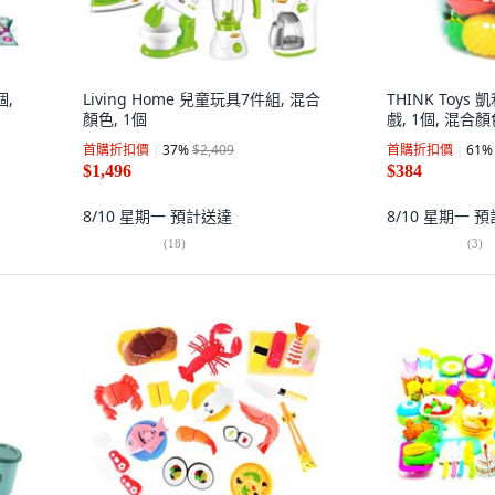
個,
Living Home 兒童玩具7件組, 混合
THINK Toys
顏色, 1個
戲, 1個, 混合
首購折扣價
37
%
$2,409
首購折扣價
61
%
$1,496
$384
8/10 星期一
預計送達
8/10 星期一
預
(
18
)
(
3
)