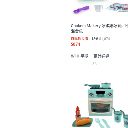
CookeezMakery 冰淇淋冰箱, 1
混合色
首購折扣價
18
%
$1,074
$874
8/10 星期一
預計送達
(
17
)