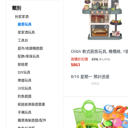
類別
扮家家酒
廚房玩具
家家酒玩具
工具台
超市/收銀機遊戲
Olibli 軟式廚房玩具, 橄欖綠, 1
配飾/串珠玩具
首購折扣價
49
%
$1,715
娃娃屋
$863
DIY玩具
8/10 星期一
預計送達
樂器玩具
(
531
)
沙坑玩具
釣魚遊戲
紙娃娃換裝遊戲書
手偶玩具
職業換裝遊戲/配件