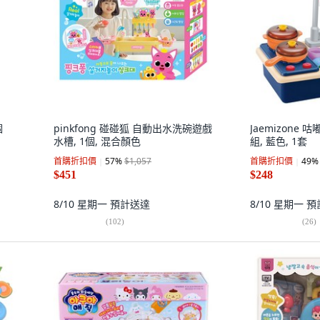
個
pinkfong 碰碰狐 自動出水洗碗遊戲
Jaemizone
水槽, 1個, 混合顏色
組, 藍色, 1套
首購折扣價
57
%
$1,057
首購折扣價
49
%
$451
$248
8/10 星期一
預計送達
8/10 星期一
預
(
102
)
(
26
)