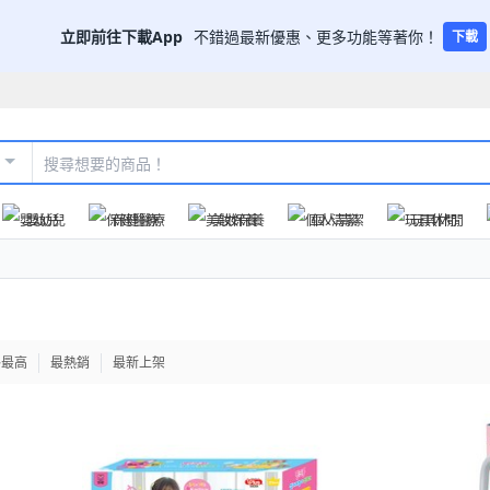
立即前往下載App
不錯過最新優惠、更多功能等著你！
下載
嬰幼兒
保健醫療
美妝保養
個人清潔
玩具休閒
格最高
最熱銷
最新上架