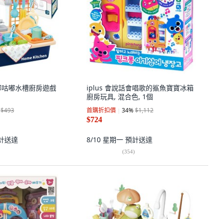
 咕嘟咕嘟水槽廚房遊戲
iplus 會說話會唱歌的鯊魚寶寶冰箱
廚房玩具, 混合色, 1個
$493
首購折扣價
34
%
$1,112
$724
計送達
8/10 星期一
預計送達
(
354
)