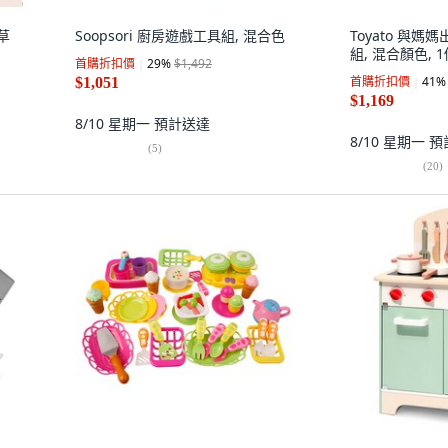
草
Soopsori 廚房遊戲工具組, 混合色
Toyato 與媽
組, 混合顏色, 
首購折扣價
29
%
$1,492
首購折扣價
41
%
$1,051
$1,169
8/10 星期一
預計送達
8/10 星期一
預
(
5
)
(
20
)