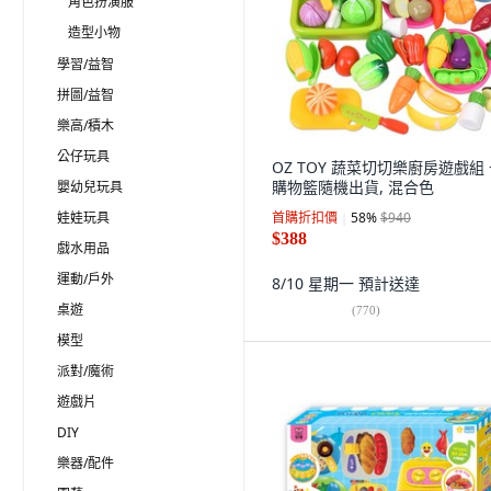
角色扮演服
造型小物
學習/益智
拼圖/益智
樂高/積木
公仔玩具
OZ TOY 蔬菜切切樂廚房遊戲組 
購物籃隨機出貨, 混合色
嬰幼兒玩具
娃娃玩具
首購折扣價
58
%
$940
$388
戲水用品
運動/戶外
8/10 星期一
預計送達
桌遊
(
770
)
模型
派對/魔術
遊戲片
DIY
樂器/配件