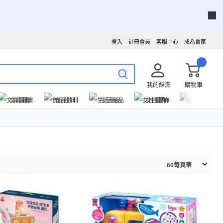
登入
註冊會員
客服中心
成為賣家
我的酷澎
購物車
文具圖書
食品飲料
生活用品
女性服飾
運動戶外
60
每頁筆