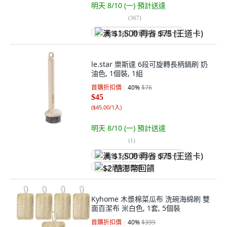
明天 8/10 (一)
預計送達
(
367
)
满 $1,500 再省 $75 (王道卡)
le.star 樂斯達 6段可旋轉長柄鍋刷 奶
油色, 1個裝, 1組
首購折扣價
40
%
$76
$45
(
$45.00/1入
)
明天 8/10 (一)
預計送達
(
1
)
满 $1,500 再省 $75 (王道卡)
$2 酷澎幣回饋
Kyhome 木漿棉菜瓜布 洗碗海綿刷 雙
面百潔布 米白色, 1套, 5個裝
首購折扣價
40
%
$399