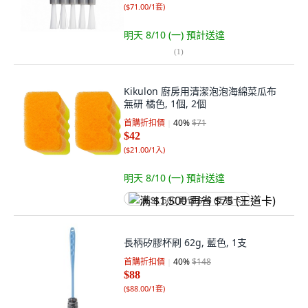
(
$71.00/1套
)
明天 8/10 (一)
預計送達
(
1
)
Kikulon 廚房用清潔泡泡海綿菜瓜布
無研 橘色, 1個, 2個
首購折扣價
40
%
$71
$42
(
$21.00/1入
)
明天 8/10 (一)
預計送達
满 $1,500 再省 $75 (王道卡)
長柄矽膠杯刷 62g, 藍色, 1支
首購折扣價
40
%
$148
$88
(
$88.00/1套
)