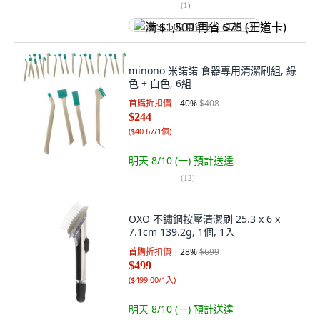
(
1
)
满 $1,500 再省 $75 (王道卡)
minono 米諾諾 食器專用清潔刷組, 綠
色 + 白色, 6組
首購折扣價
40
%
$408
$244
(
$40.67/1個
)
明天 8/10 (一)
預計送達
(
12
)
OXO 不鏽鋼按壓清潔刷 25.3 x 6 x
7.1cm 139.2g, 1個, 1入
首購折扣價
28
%
$699
$499
(
$499.00/1入
)
明天 8/10 (一)
預計送達