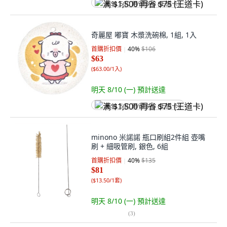
满 $1,500 再省 $75 (王道卡)
奇麗屋 嘟寶 木漿洗碗棉, 1組, 1入
首購折扣價
40
%
$106
$63
(
$63.00/1入
)
明天 8/10 (一)
預計送達
满 $1,500 再省 $75 (王道卡)
minono 米諾諾 瓶口刷組2件組 壺嘴
刷 + 細吸管刷, 銀色, 6組
首購折扣價
40
%
$135
$81
(
$13.50/1套
)
明天 8/10 (一)
預計送達
(
3
)