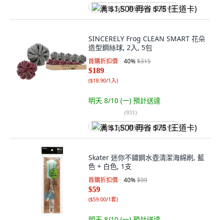
满 $1,500 再省 $75 (王道卡)
SINCERELY Frog CLEAN SMART 花朵
造型鋼絲球, 2入, 5包
首購折扣價
40
%
$315
$189
(
$18.90/1入
)
明天 8/10 (一)
預計送達
(
931
)
满 $1,500 再省 $75 (王道卡)
Skater 迷你不鏽鋼水壺清潔海綿刷, 藍
色 + 白色, 1支
首購折扣價
40
%
$99
$59
(
$59.00/1套
)
明天 8/10 (一)
預計送達