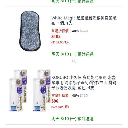
明天 8/10 (一)
預計送達
White Magic 超細纖維海綿神奇菜瓜
布, 1個, 1入
首購折扣價
40
%
$170
$102
(
$102.00/1入
)
明天 8/10 (一)
預計送達
(
1
)
KOKUBO 小久保 多功能弓形刷 水壺
頭專用 清潔瓶子蓋/小零件/曲面 掛鉤
形狀方便收納, 藍色, 4支
首購折扣價
40
%
$160
$96
(
$24.00/1套
)
明天 8/10 (一)
預計送達