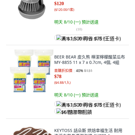
$120
(
$120.00/1套
)
明天 8/10 (一)
預計送達
(
10
)
满 $1,500 再省 $75 (王道卡)
BEER BEAR 皮久熊 檸潔檸檬酸菜瓜布
MY-8855 11 x 7 x 0.7cm, 4個, 4組
首購折扣價
40
%
$131
$78
(
$4.88/1入
)
明天 8/10 (一)
預計送達
满 $1,500 再省 $75 (王道卡)
$6 酷澎幣回饋
KEYTOSS 詰朵斯 烘焙幸福生活 耐用