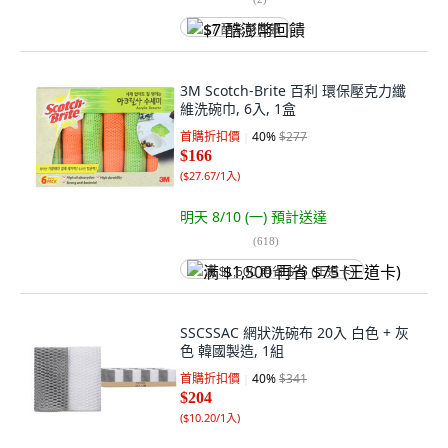
$7 酷澎幣回饋
3M Scotch-Brite 百利 環保壓克力纖
維洗碗巾, 6入, 1盒
首購折扣價
40
%
$277
$166
(
$27.67/1入
)
明天 8/10 (一)
預計送達
(
618
)
满 $1,500 再省 $75 (王道卡)
SSCSSAC 網狀洗碗布 20入 白色 + 灰
色 韓國製造, 1組
首購折扣價
40
%
$341
$204
(
$10.20/1入
)