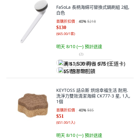
FaSoLa 長柄海綿可替換式鍋刷組 2組,
白色
首購折扣價
40
%
$218
$130
(
$65.00/1套
)
明天 8/10 (一)
預計送達
(
2
)
满 $1,500 再省 $75 (王道卡)
$5 酷澎幣回饋
KEYTOSS 詰朵斯 烘焙幸福生活 耐用.
洗淨力雙效清潔海綿 CK777-3 星, 1入,
1個
首購折扣價
40
%
$85
$51
(
$51.00/1入
)
明天 8/10 (一)
預計送達