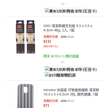
(
2
)
满 $1,500 再省 $75 (王道卡)
OXO 清潔刷補充包組 9.5 x 5.5 x
4.3cm 48g, 2入, 1組
首購折扣價
40
%
$220
$132
(
$66.00/1入
)
明天 8/10 (一)
預計送達
(
2
)
满 $1,500 再省 $75 (王道卡)
$11 酷澎幣回饋
minono 米諾諾 可彎曲隙縫刷 清潔刷
10.3 x 5 x 0.5cm 3包, 顏色隨機, 1個
首購折扣價
40
%
$119
$71