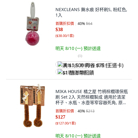
NEXCLEANS 舞水痕 好杯刷S, 粉紅色,
1入
首購折扣價
40
%
$64
$38
(
$38.00/1套
)
明天 8/10 (一)
預計送達
(
1
)
满 $1,500 再省 $75 (王道卡)
$1 酷澎幣回饋
MIKA HOUSE 橘之屋 竹柄棕櫚環保瓶
刷 Set 2入 天然棕櫚製成 適用於清潔
杯子、水瓶、水壺等窄容器死角, 原木
色 + 棕色, 1組
首購折扣價
40
%
$213
$127
(
$127.00/1套
)
明天 8/10 (一)
預計送達