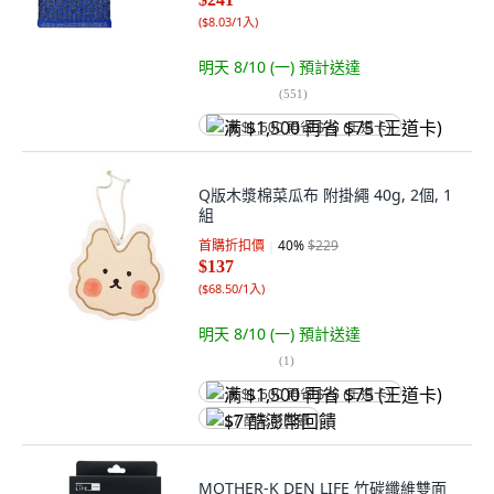
(
$8.03/1入
)
明天 8/10 (一)
預計送達
(
551
)
满 $1,500 再省 $75 (王道卡)
Q版木漿棉菜瓜布 附掛繩 40g, 2個, 1
組
首購折扣價
40
%
$229
$137
(
$68.50/1入
)
明天 8/10 (一)
預計送達
(
1
)
满 $1,500 再省 $75 (王道卡)
$7 酷澎幣回饋
MOTHER-K DEN LIFE 竹碳纖維雙面