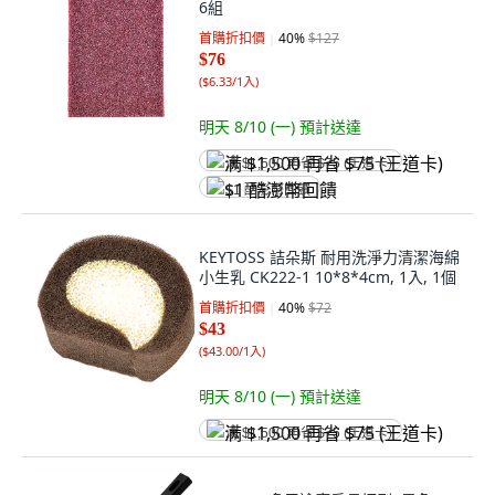
6組
首購折扣價
40
%
$127
$76
(
$6.33/1入
)
明天 8/10 (一)
預計送達
满 $1,500 再省 $75 (王道卡)
$1 酷澎幣回饋
KEYTOSS 詰朵斯 耐用洗淨力清潔海綿
小生乳 CK222-1 10*8*4cm, 1入, 1個
首購折扣價
40
%
$72
$43
(
$43.00/1入
)
明天 8/10 (一)
預計送達
满 $1,500 再省 $75 (王道卡)