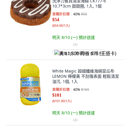
洗淨力餐具清潔海綿 CK777-6
10.7*3cm 甜甜圈, 1入, 1個
首購折扣價
40
%
$90
$54
(
$54.00/1入
)
明天 8/10 (一)
預計送達
(
1
)
满 $1,500 再省 $75 (王道卡)
White Magic 超細纖維海綿菜瓜布
LEMON 檸檬黃 不刮傷表面 輕鬆清潔
油污, 1個, 1入
首購折扣價
40
%
$169
$101
(
$101.00/1入
)
明天 8/10 (一)
預計送達
(
2
)