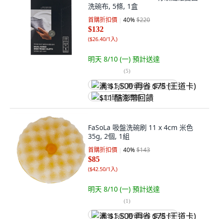
洗碗布, 5條, 1盒
首購折扣價
40
%
$220
$132
(
$26.40/1入
)
明天 8/10 (一)
預計送達
(
5
)
满 $1,500 再省 $75 (王道卡)
$11 酷澎幣回饋
FaSoLa 吸盤洗碗刷 11 x 4cm 米色
35g, 2個, 1組
首購折扣價
40
%
$143
$85
(
$42.50/1入
)
明天 8/10 (一)
預計送達
(
1
)
满 $1,500 再省 $75 (王道卡)