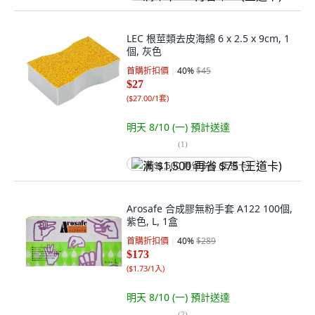
LEC 根莖類去皮海綿 6 x 2.5 x 9cm, 1
個, 灰色
首購折扣價
40
%
$45
$27
(
$27.00/1套
)
明天 8/10 (一)
預計送達
(
1
)
满 $1,500 再省 $75 (王道卡)
Arosafe 合成膠無粉手套 A122 100個,
紫色, L, 1盒
首購折扣價
40
%
$289
$173
(
$1.73/1入
)
明天 8/10 (一)
預計送達
(
2
)