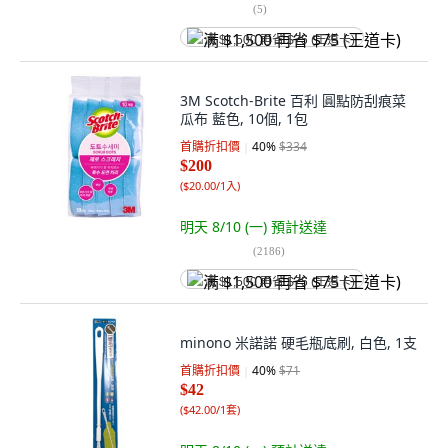
(
5
)
满 $1,500 再省 $75 (王道卡)
3M Scotch-Brite 百利 圓點防刮痕菜
瓜布 藍色, 10個, 1包
首購折扣價
40
%
$334
$200
(
$20.00/1入
)
明天 8/10 (一)
預計送達
(
2186
)
满 $1,500 再省 $75 (王道卡)
minono 米諾諾 硬毛瓶底刷, 白色, 1支
首購折扣價
40
%
$71
$42
(
$42.00/1套
)