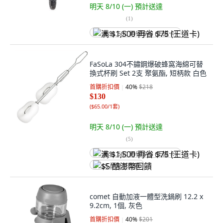
明天 8/10 (一)
預計送達
(
1
)
满 $1,500 再省 $75 (王道卡)
FaSoLa 304不鏽鋼爆破蜂窩海綿可替
換式杯刷 Set 2支 聚氨酯, 短柄款 白色
首購折扣價
40
%
$218
$130
(
$65.00/1套
)
明天 8/10 (一)
預計送達
(
5
)
满 $1,500 再省 $75 (王道卡)
$5 酷澎幣回饋
comet 自動加液一體型洗鍋刷 12.2 x
9.2cm, 1個, 灰色
首購折扣價
40
%
$201