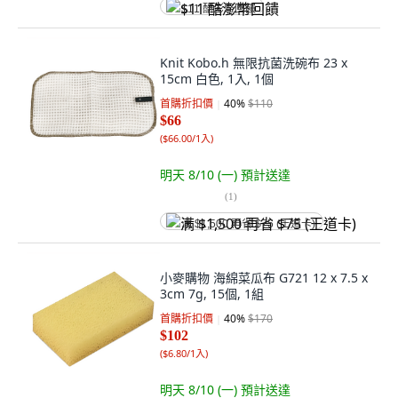
$11 酷澎幣回饋
Knit Kobo.h 無限抗菌洗碗布 23 x
15cm 白色, 1入, 1個
首購折扣價
40
%
$110
$66
(
$66.00/1入
)
明天 8/10 (一)
預計送達
(
1
)
满 $1,500 再省 $75 (王道卡)
小麥購物 海綿菜瓜布 G721 12 x 7.5 x
3cm 7g, 15個, 1組
首購折扣價
40
%
$170
$102
(
$6.80/1入
)
明天 8/10 (一)
預計送達