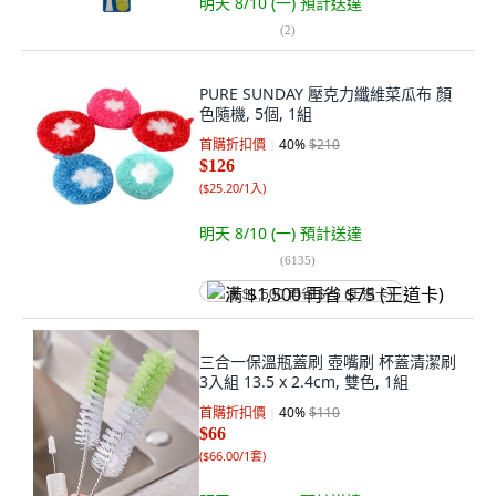
明天 8/10 (一)
預計送達
(
2
)
PURE SUNDAY 壓克力纖維菜瓜布 顏
色隨機, 5個, 1組
首購折扣價
40
%
$210
$126
(
$25.20/1入
)
明天 8/10 (一)
預計送達
(
6135
)
满 $1,500 再省 $75 (王道卡)
三合一保溫瓶蓋刷 壺嘴刷 杯蓋清潔刷
3入組 13.5 x 2.4cm, 雙色, 1組
首購折扣價
40
%
$110
$66
(
$66.00/1套
)