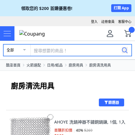
領取您的
$200
首購優惠卷!
打開 App
登入
註冊會員
客服中心
全部
酷澎首頁
火箭速配
日用/紙品
廚房用具
廚房清洗用具
廚房清洗用具
篩選器
AHOYE 洗鍋神器不鏽鋼鍋鍊, 1個, 1入
首購折扣價
40
%
$269