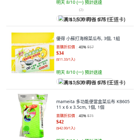
明天 8/10 (一)
預計送達
(
2
)
满 $1,500 再省 $75 (王道卡)
優得 小蘇打海棉菜瓜布, 3個, 1組
首購折扣價
40
%
$57
$34
(
$11.33/1入
)
明天 8/10 (一)
預計送達
满 $1,500 再省 $75 (王道卡)
mameita 多功能便當盒菜瓜布 KB605
11 x 6 x 3.5cm, 1個, 1個
首購折扣價
40
%
$71
$42
(
$42.00/1入
)