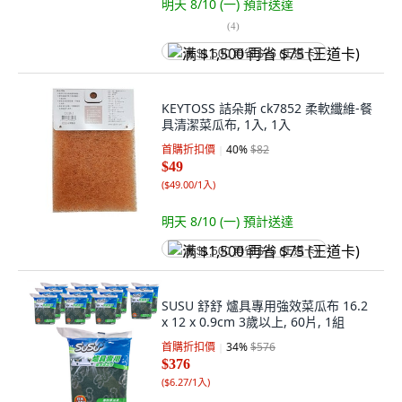
明天 8/10 (一)
預計送達
(
4
)
满 $1,500 再省 $75 (王道卡)
KEYTOSS 詰朵斯 ck7852 柔軟纖維-餐
具清潔菜瓜布, 1入, 1入
首購折扣價
40
%
$82
$49
(
$49.00/1入
)
明天 8/10 (一)
預計送達
满 $1,500 再省 $75 (王道卡)
SUSU 舒舒 爐具專用強效菜瓜布 16.2
x 12 x 0.9cm 3歲以上, 60片, 1組
首購折扣價
34
%
$576
$376
(
$6.27/1入
)