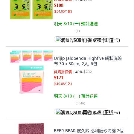
$108
(
$54.00/1套
)
明天 8/10 (一)
預計送達
(
1
)
满 $1,500 再省 $75 (王道卡)
Urijip Jaldoenda Highfive 網狀洗碗
布 30 x 30cm, 2入, 6包
首購折扣價
40
%
$202
$121
(
$10.08/1入
)
明天 8/10 (一)
預計送達
(
3046
)
满 $1,500 再省 $75 (王道卡)
BEER BEAR 皮久熊 必利磨砂海綿 2個,