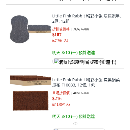
Little Pink Rabbit 粉彩小兔 灰焦剋星,
2個, 12組
折扣後價格
76
%
$780
$187
(
$7.79/1入
)
明天 8/10 (一)
預計送達
满 $1,500 再省 $75 (王道卡)
Little Pink Rabbit 粉彩小兔 焦黑鍋菜
瓜布 F10033, 12個, 1包
首購折扣價
40
%
$360
$216
(
$18.00/1入
)
明天 8/10 (一)
預計送達
(
3
)