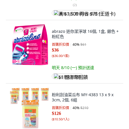
(
2
)
满 $1,500 再省 $75 (王道卡)
abrazo 迷你潔淨球 16個, 1盒, 銀色 +
粉紅色
首購折扣價
40
%
$61
$36
(
$36.00/1套
)
明天 8/10 (一)
預計送達
$1 酷澎幣回饋
粉利刮油菜瓜布 MY-4383 13 x 9 x
3cm, 2個, 6組
首購折扣價
40
%
$210
$126
(
$10.50/1入
)