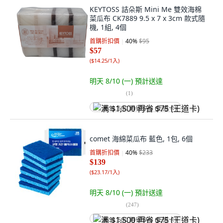
KEYTOSS 詰朵斯 Mini Me 雙效海棉
菜瓜布 CK7889 9.5 x 7 x 3cm 款式隨
機, 1組, 4個
首購折扣價
40
%
$95
$57
(
$14.25/1入
)
明天 8/10 (一)
預計送達
(
1
)
满 $1,500 再省 $75 (王道卡)
comet 海綿菜瓜布 藍色, 1包, 6個
首購折扣價
40
%
$233
$139
(
$23.17/1入
)
明天 8/10 (一)
預計送達
(
247
)
满 $1,500 再省 $75 (王道卡)