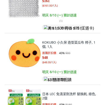
$161
(
$161.00/1入
)
明天 8/10 (一)
預計送達
(
5
)
满 $1,500 再省 $75 (王道卡)
KOKUBO 小久保 造型菜瓜布 柿子, 1
個, 1入
首購折扣價
40
%
$80
$48
(
$48.00/1入
)
明天 8/10 (一)
預計送達
$3 酷澎幣回饋
日本 LEC 免清潔劑洗杯 替換刷, 綠色,
2個
首購折扣價
40
%
$180