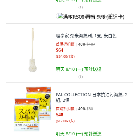
(
1
)
满 $1,500 再省 $75 (王道卡)
理享家 奈米海綿刷, 1支, 米白色
首購折扣價
40
%
$107
$64
(
$64.00/1套
)
明天 8/10 (一)
預計送達
(
1
)
PAL COLLECTION 日本抗油污海綿, 2
組, 2個
首購折扣價
40
%
$80
$48
(
$12.00/1入
)
明天 8/10 (一)
預計送達