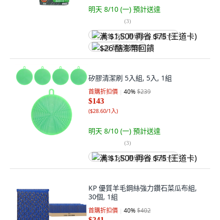
明天 8/10 (一)
預計送達
(
3
)
满 $1,500 再省 $75 (王道卡)
$26 酷澎幣回饋
矽膠清潔刷 5入組, 5入, 1組
首購折扣價
40
%
$239
$143
(
$28.60/1入
)
明天 8/10 (一)
預計送達
(
3
)
满 $1,500 再省 $75 (王道卡)
KP 優質羊毛鋼絲強力鑽石菜瓜布組,
30個, 1組
首購折扣價
40
%
$402
$241