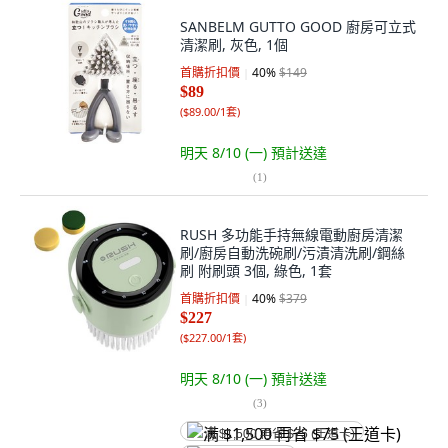
SANBELM GUTTO GOOD 廚房可立式
清潔刷, 灰色, 1個
首購折扣價
40
%
$149
$89
(
$89.00/1套
)
明天 8/10 (一)
預計送達
(
1
)
RUSH 多功能手持無線電動廚房清潔
刷/廚房自動洗碗刷/污漬清洗刷/鋼絲
刷 附刷頭 3個, 綠色, 1套
首購折扣價
40
%
$379
$227
(
$227.00/1套
)
明天 8/10 (一)
預計送達
(
3
)
满 $1,500 再省 $75 (王道卡)