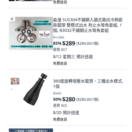
免費退貨
淼瀅 SUS304不鏽鋼入牆式萬向冷熱廚
房龍頭 雙模式出水 附止水彎角套組, 1
個, B3032不鏽鋼止水彎角套組
$1,980
$289
85
%
(
$289.00/1個
)
運費 $67
8/12 星期三
預計送達
免費退貨
360度旋轉增壓水龍頭，三種出水模式,
1個
$560
$280
50
%
(
$280.00/1個
)
運費 $65
8/20
預計送達
免費退貨