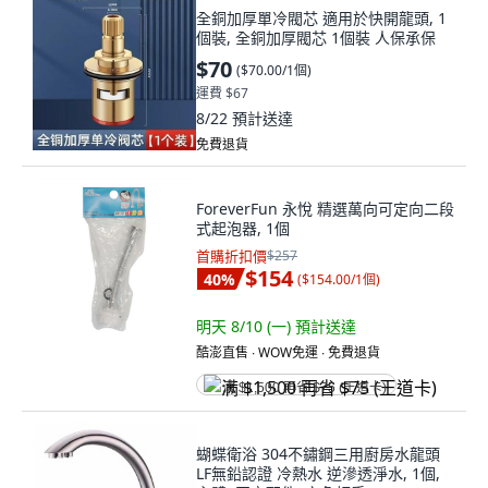
全銅加厚單冷閥芯 適用於快開龍頭, 1
個裝, 全銅加厚閥芯 1個裝 人保承保
$70
(
$70.00/1個
)
運費 $67
8/22
預計送達
免費退貨
ForeverFun 永悅 精選萬向可定向二段
式起泡器, 1個
首購折扣價
$257
$154
40
%
(
$154.00/1個
)
明天 8/10 (一)
預計送達
酷澎直售 ∙ WOW免運 ∙ 免費退貨
满 $1,500 再省 $75 (王道卡)
蝴蝶衛浴 304不鏽鋼三用廚房水龍頭
LF無鉛認證 冷熱水 逆滲透淨水, 1個,