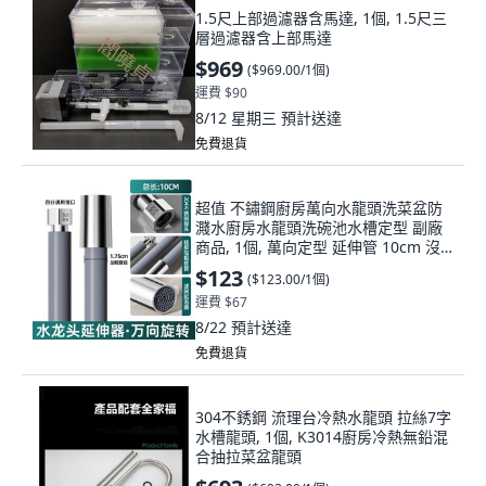
1.5尺上部過濾器含馬達, 1個, 1.5尺三
層過濾器含上部馬達
$969
(
$969.00/1個
)
運費 $90
8/12 星期三
預計送達
免費退貨
超值 不鏽鋼廚房萬向水龍頭洗菜盆防
濺水廚房水龍頭洗碗池水槽定型 副廠
商品, 1個, 萬向定型 延伸管 10cm 沒
有接頭
$123
(
$123.00/1個
)
運費 $67
8/22
預計送達
免費退貨
304不銹鋼 流理台冷熱水龍頭 拉絲7字
水槽龍頭, 1個, K3014廚房冷熱無鉛混
合抽拉菜盆龍頭