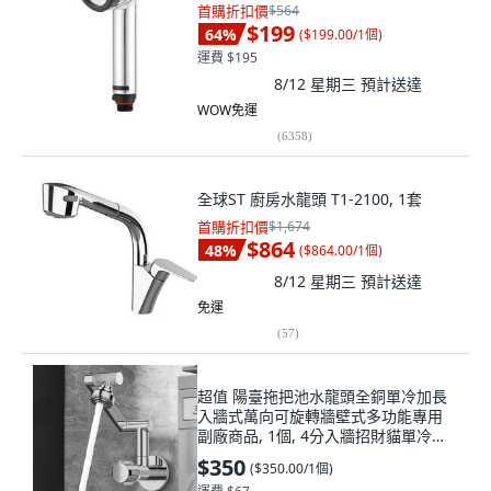
首購折扣價
$564
$199
64
%
(
$199.00/1個
)
運費 $195
8/12 星期三
預計送達
WOW免運
(
6358
)
全球ST 廚房水龍頭 T1-2100, 1套
首購折扣價
$1,674
$864
48
%
(
$864.00/1個
)
8/12 星期三
預計送達
免運
(
57
)
超值 陽臺拖把池水龍頭全銅單冷加長
入牆式萬向可旋轉牆壁式多功能專用
副廠商品, 1個, 4分入牆招財貓單冷水
龍頭
$350
(
$350.00/1個
)