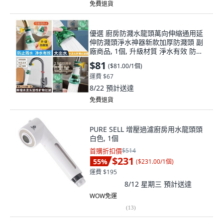
免費退貨
優選 廚房防濺水龍頭萬向伸縮通用延
伸防濺頭淨水神器新款加厚防濺頭 副
廠商品, 1個, 升級材質 淨水有效 防濺
水-強過濾,普通材質:老款 1小個裝 不
$81
(
$81.00/1個
)
防濺短延伸
運費 $67
8/22
預計送達
免費退貨
PURE SELL 增壓過濾廚房用水龍頭頭
白色, 1個
首購折扣價
$514
$231
55
%
(
$231.00/1個
)
運費 $195
8/12 星期三
預計送達
WOW免運
(
13
)