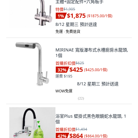
主體+固定配件+六角板手
特價
$1,905
$1,875
1
%
(
$1875.00/1個
)
8/12 星期三
預計送達
免運 ∙ 免費退貨
MIRINAE 寬版瀑布式水槽廚房水龍頭,
1個
首購折扣價
$625
$425
32
%
(
$425.00/1個
)
運費 $195
8/12 星期三
預計送達
WOW免運
(
22
)
浴室Plus 壁掛式黑色眼鏡蛇水龍頭, 1
個
首購折扣價
$1,494
$864
42
%
(
$864.00/1個
)