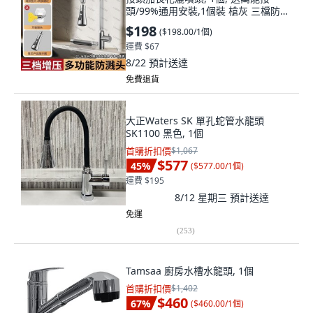
頭/99%通用安裝,1個裝 槍灰 三檔防
濺-加厚接口-防腐防
$198
(
$198.00/1個
)
運費 $67
8/22
預計送達
免費退貨
大正Waters SK 單孔蛇管水龍頭
SK1100 黑色, 1個
首購折扣價
$1,067
$577
45
%
(
$577.00/1個
)
運費 $195
8/12 星期三
預計送達
免運
(
253
)
Tamsaa 廚房水槽水龍頭, 1個
首購折扣價
$1,402
$460
67
%
(
$460.00/1個
)