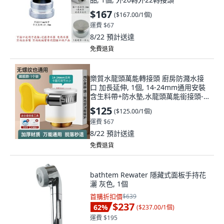
$167
(
$167.00/1個
)
運費 $67
8/22
預計送達
免費退貨
樂質水龍頭萬能轉接頭 廚房防濺水接
口 加長延伸, 1個, 14-24mm通用安裝
含生料帶+防水墊,水龍頭萬能銜接頭-1
個裝
$125
(
$125.00/1個
)
運費 $67
8/22
預計送達
免費退貨
bathtem Rewater 隱藏式面板手持花
灑 灰色, 1個
首購折扣價
$639
$237
62
%
(
$237.00/1個
)
運費 $195