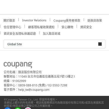
Investor Relations
關於酷澎
Coupang使用者條款
退換貨政策
信任管理中心
顧客隱私權政策通知
安心購物
資訊安全
資訊安全及隱私保護認證
加入酷澎商城
Global Site
公司名稱：酷澎股份有限公司
聯繫地址：11049 台北市信義區信義路五段7號13樓之1
統編：91002999
客服中心：0809-088-810 (免費) / 02-5592-7298
電子郵件：help_tw@coupang.com
©Coupang Taiwan Co., Ltd. 保留所有權利。
本網站上顯示的所有商標、標誌和服務標誌均為酷澎股份有限公司和/或其在美國和其
他國家/地區註冊之關聯公司之所屬財產。