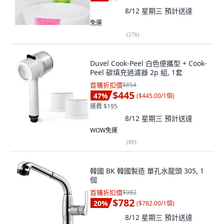
8/12 星期三
預計送達
免運
(
276
)
Duvel Cook-Peel 白色便攜型 + Cook-
Peel 碳填充過濾器 2p 組, 1套
首購折扣價
$854
$445
47
%
(
$445.00/1個
)
運費 $195
8/12 星期三
預計送達
WOW免運
(
89
)
韓國 BK 韓國製造 單孔水龍頭 305, 1
個
首購折扣價
$982
$782
20
%
(
$782.00/1個
)
8/12 星期三
預計送達