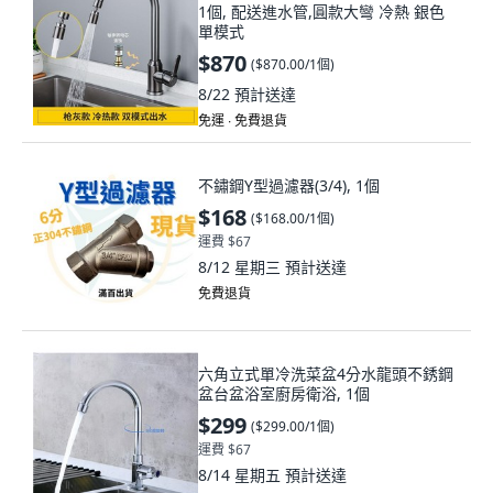
1個, 配送進水管,圓款大彎 冷熱 銀色
單模式
$870
(
$870.00/1個
)
8/22
預計送達
免運 ∙ 免費退貨
不鏽鋼Y型過濾器(3/4), 1個
$168
(
$168.00/1個
)
運費 $67
8/12 星期三
預計送達
免費退貨
六角立式單冷洗菜盆4分水龍頭不銹鋼
盆台盆浴室廚房衛浴, 1個
$299
(
$299.00/1個
)
運費 $67
8/14 星期五
預計送達