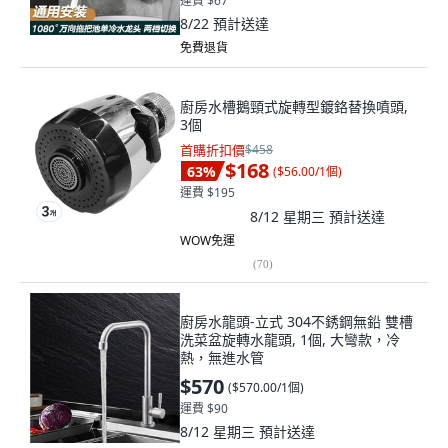
運費 $67
8/22
預計送達
免費退貨
廚房水槽鵝頸式旋轉型鍍鉻替換噴頭,
3個
首購折扣價
$458
$168
63
%
(
$56.00/1個
)
運費 $195
8/12 星期三
預計送達
WOW免運
(
70
)
廚房水龍頭-立式 304不銹鋼無鉛 雙槽
洗菜盆旋轉水龍頭, 1個, 大彎款，冷
熱，無進水管
$570
(
$570.00/1個
)
運費 $90
8/12 星期三
預計送達