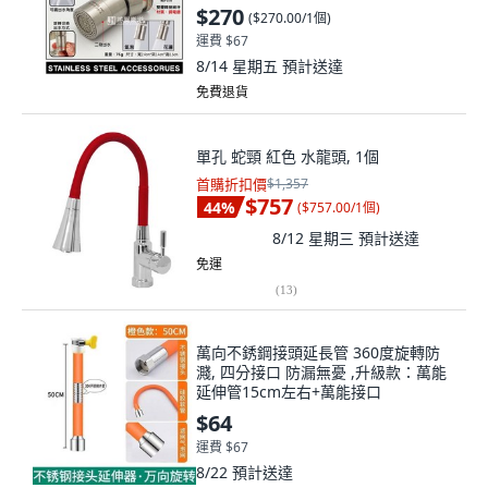
$270
(
$270.00/1個
)
運費 $67
8/14 星期五
預計送達
免費退貨
單孔 蛇頸 紅色 水龍頭, 1個
首購折扣價
$1,357
$757
44
%
(
$757.00/1個
)
8/12 星期三
預計送達
免運
(
13
)
萬向不銹鋼接頭延長管 360度旋轉防
濺, 四分接口 防漏無憂 ,升級款：萬能
延伸管15cm左右+萬能接口
$64
運費 $67
8/22
預計送達