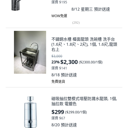
運費 $195
8/12 星期三
預計送達
WOW免運
(
292
)
不鏽鋼水槽 檯面龍頭 洗碗槽 洗手台
(1.6尺、1.8尺、2尺), 1個, 1.6尺,龍頭
右上
$3,000
$2,300
23
%
(
$2300.00/1個
)
運費 $141
8/18
預計送達
免費退貨
磁吸抽拉雙模式增壓防濺水龍頭, 1個,
抽拉款 電鍍色
$299
(
$299.00/1個
)
運費 $67
8/20
預計送達