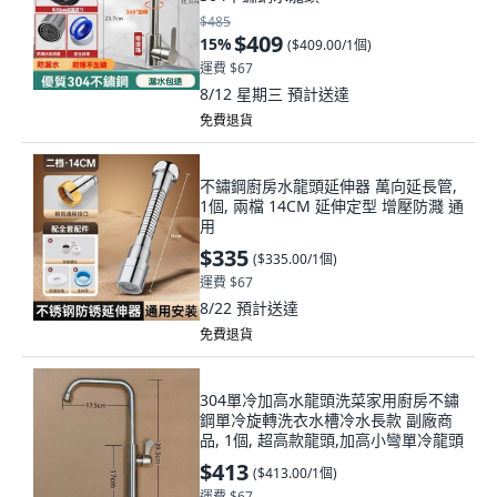
$485
$409
15
%
(
$409.00/1個
)
運費 $67
8/12 星期三
預計送達
免費退貨
不鏽鋼廚房水龍頭延伸器 萬向延長管,
1個, 兩檔 14CM 延伸定型 增壓防濺 通
用
$335
(
$335.00/1個
)
運費 $67
8/22
預計送達
免費退貨
304單冷加高水龍頭洗菜家用廚房不鏽
鋼單冷旋轉洗衣水槽冷水長款 副廠商
品, 1個, 超高款龍頭,加高小彎單冷龍頭
$413
(
$413.00/1個
)
運費 $67