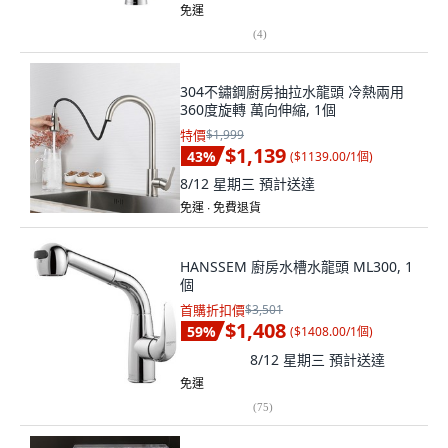
免運
(
4
)
304不鏽鋼廚房抽拉水龍頭 冷熱兩用
360度旋轉 萬向伸縮, 1個
特價
$1,999
$1,139
43
%
(
$1139.00/1個
)
8/12 星期三
預計送達
免運 ∙ 免費退貨
HANSSEM 廚房水槽水龍頭 ML300, 1
個
首購折扣價
$3,501
$1,408
59
%
(
$1408.00/1個
)
8/12 星期三
預計送達
免運
(
75
)