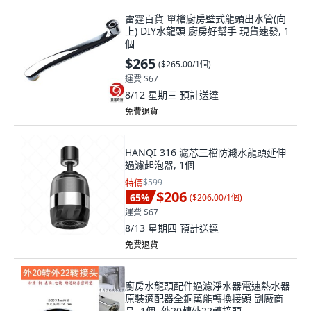
雷霆百貨 單槍廚房壁式龍頭出水管(向
上) DIY水龍頭 廚房好幫手 現貨速發, 1
個
$265
(
$265.00/1個
)
運費 $67
8/12 星期三
預計送達
免費退貨
HANQI 316 濾芯三檔防濺水龍頭延伸
過濾起泡器, 1個
特價
$599
$206
65
%
(
$206.00/1個
)
運費 $67
8/13 星期四
預計送達
免費退貨
廚房水龍頭配件過濾淨水器電速熱水器
原裝適配器全銅萬能轉換接頭 副廠商
品, 1個, 外20轉外22轉接頭