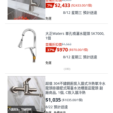
首購折扣價
$2,433
7
%
(
$2433.00/1個
)
8/12 星期三
預計送達
免運
大正Waters 單孔噴灑水龍頭 SK7000,
1個
首購折扣價
$1,563
$970
37
%
(
$970.00/1個
)
8/12 星期三
預計送達
免運
(
180
)
超值 304不鏽鋼廚房入牆式冷熱單冷水
龍頭掛牆壁式陽臺水池槽面盆龍頭 副
廠商品, 1個, C款入牆冷熱
$1,035
(
$1035.00/1個
)
8/22
預計送達
免運 ∙ 免費退貨