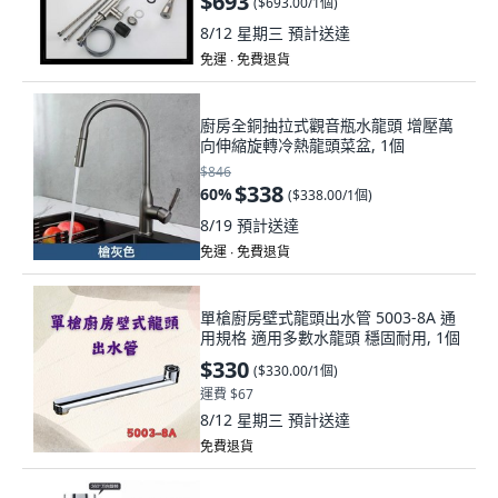
$693
(
$693.00/1個
)
8/12 星期三
預計送達
免運 ∙ 免費退貨
廚房全銅抽拉式觀音瓶水龍頭 增壓萬
向伸縮旋轉冷熱龍頭菜盆, 1個
$846
$338
60
%
(
$338.00/1個
)
8/19
預計送達
免運 ∙ 免費退貨
單槍廚房壁式龍頭出水管 5003-8A 通
用規格 適用多數水龍頭 穩固耐用, 1個
$330
(
$330.00/1個
)
運費 $67
8/12 星期三
預計送達
免費退貨