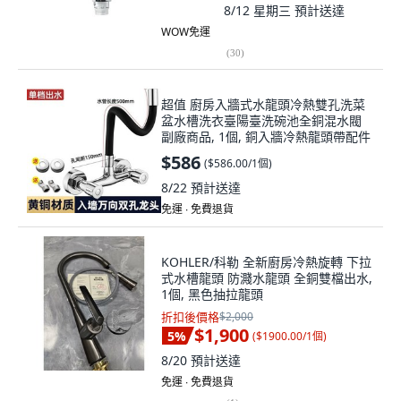
8/12 星期三
預計送達
WOW免運
(
30
)
超值 廚房入牆式水龍頭冷熱雙孔洗菜
盆水槽洗衣臺陽臺洗碗池全銅混水閥
副廠商品, 1個, 銅入牆冷熱龍頭帶配件
$586
(
$586.00/1個
)
8/22
預計送達
免運 ∙ 免費退貨
KOHLER/科勒 全新廚房冷熱旋轉 下拉
式水槽龍頭 防濺水龍頭 全銅雙檔出水,
1個, 黑色抽拉龍頭
折扣後價格
$2,000
$1,900
5
%
(
$1900.00/1個
)
8/20
預計送達
免運 ∙ 免費退貨