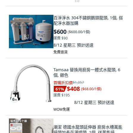
(
1
)
百淨淨水 304不鏽鋼鵝頸龍頭, 1個, 搭
配淨水器加購
$600
(
$600.00/1個
)
運費 $90
8/12 星期三
預計送達
免費退貨
Tamsaa 替換用廚房一體式水龍頭, 6
個, 銀色
首購折扣價
$1,057
$408
61
%
(
$68.00/1個
)
運費 $195
8/12 星期三
預計送達
WOW免運
潮潔 德國水龍頭延伸器 廚房水槽萬能
接頭加長花灑噴頭, 1個, 送萬能接