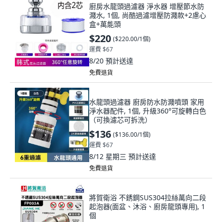
廚房水龍頭過濾器 淨水器 增壓節水防
濺水, 1個, 尚酷過濾增壓防濺款+2慮心
盒+萬能頭
$220
(
$220.00/1個
)
運費 $67
8/20
預計送達
免費退貨
水龍頭過濾器 廚房防水防濺噴頭 家用
淨水器配件, 1個, 升級360°可旋轉白色
（可換濾芯可拆洗）
$136
(
$136.00/1個
)
運費 $67
8/12 星期三
預計送達
免費退貨
將賀衛浴 不銹鋼SUS304拉絲萬向二段
起泡器(面盆、沐浴、廚房龍頭專用), 1
個