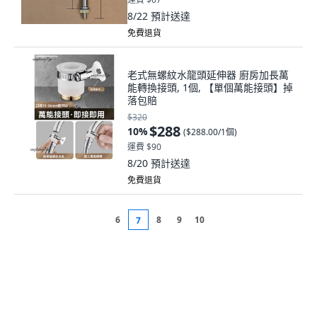
8/22
預計送達
免費退貨
老式無螺紋水龍頭延伸器 廚房加長萬
能轉換接頭, 1個, 【單個萬能接頭】掉
落包賠
$320
$288
10
%
(
$288.00/1個
)
運費 $90
8/20
預計送達
免費退貨
6
8
9
10
7