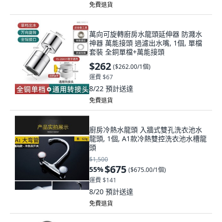
免費退貨
萬向可旋轉廚房水龍頭延伸器 防濺水
神器 萬能接頭 過濾出水嘴, 1個, 單檔
套裝 全銅單檔+萬能接頭
$262
(
$262.00/1個
)
運費 $67
8/22
預計送達
免費退貨
廚房冷熱水龍頭 入牆式雙孔洗衣池水
龍頭, 1個, A1款冷熱雙控洗衣池水槽龍
頭
$1,500
$675
55
%
(
$675.00/1個
)
運費 $141
8/20
預計送達
免費退貨