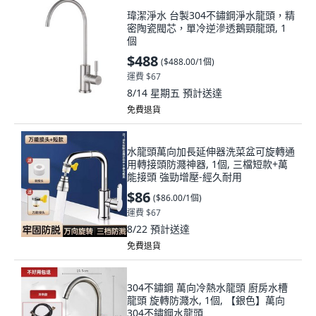
瑋潔淨水 台製304不鏽鋼淨水龍頭，精
密陶瓷閥芯，單冷逆滲透鵝頸龍頭, 1
個
$488
(
$488.00/1個
)
運費 $67
8/14 星期五
預計送達
免費退貨
水龍頭萬向加長延伸器洗菜盆可旋轉通
用轉接頭防濺神器, 1個, 三檔短款+萬
能接頭 強勁增壓-經久耐用
$86
(
$86.00/1個
)
運費 $67
8/22
預計送達
免費退貨
304不鏽鋼 萬向冷熱水龍頭 廚房水槽
龍頭 旋轉防濺水, 1個, 【銀色】萬向
304不鏽鋼水龍頭