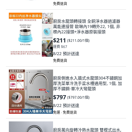
免費退貨
廚房水龍頭轉接頭 全銅淨水器過濾器
萬能連接管 歐琳內19轉外22, 1個, 非
標內22接頭+淨水器原裝接頭
$211
(
$211.00/1個
)
運費 $67
8/22
預計送達
免費退貨
廚房側進水入牆式水龍頭304不鏽鋼加
厚洗菜單冷洗手盆水槽通用型, 1個, 加
厚不鏽鋼-單冷大彎龍頭
$797
(
$797.00/1個
)
8/22
預計送達
免運 ∙ 免費退貨
廚房萬向旋轉冷熱水龍頭 雙模式出水,