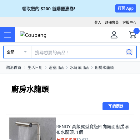
領取您的
$200
首購優惠卷!
打開 App
登入
註冊會員
客服中心
全部
酷澎首頁
生活日用
浴室用品
水龍頭用品
廚房水龍頭
廚房水龍頭
篩選器
RENDY 高級翼型寬版四向霧面廚房瀑
布水龍頭, 1個
$2,633