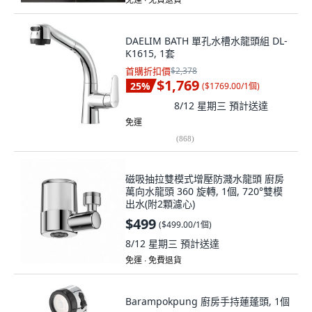
DAELIM BATH 單孔水槽水龍頭組 DL-
K1615, 1套
首購折扣價
$2,378
$1,769
25
%
(
$1769.00/1個
)
8/12 星期三
預計送達
免運
(
868
)
磁吸抽拉雙模式增壓防濺水龍頭 廚房
萬向水龍頭 360 旋轉, 1個, 720°雙模
出水(附2顆濾心)
$499
(
$499.00/1個
)
8/12 星期三
預計送達
免運 ∙ 免費退貨
Barampokpung 廚房手持蓮蓬頭, 1個